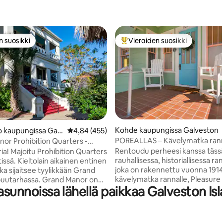
n suosikki
Vieraiden suosikki
n suosikki
Vieraiden suosikkien parhaimm
Kohde kaupungissa Galveston
91/5, 209 arvostelua
 kaupungissa Galv
Keskimääräinen arvio 4,84/5, 455 arvostelua
4,84 (455)
POREALLAS – Kävelymatka rann
or Prohibition Quarters -
TULISIJA! Tortuga Tides
viitti
Rentoudu perheesi kanssa täss
ia! Majoitu Prohibition Quarters
rauhallisessa, historiallisessa ra
aikainen entinen
joka on rakennettu vuonna 1914
ka sijaitsee tyylikkään Grand
kävelymatka rannalle, Pleasure P
puutarhassa. Grand Manor on
nnoissa lähellä paikkaa Galveston Island
The Spotille ja Blvd:lle. Kalaravin
u vuonna 1905, ja se on
Suuri terassi, jossa on TULIPAA
n eteläinen trooppinen kartano.
Adirondack-tuolit, lukittavat por
 mukavuudet yhdistettynä
KAUTUUMA, suuri aurinkovarjo
een viehätysvoimaan Sijaitsee