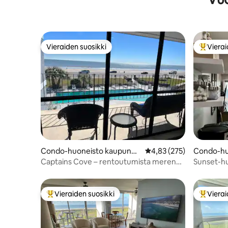
Vieraiden suosikki
Vierai
Vieraiden suosikki
Vieraide
Condo-huoneisto kaupungis
Keskimääräinen arvio 4,
4,83 (275)
Condo-hu
sa Galveston
sa Galves
Captains Cove – rentoutumista meren
Sunset-hu
rannalla
yksityine
Vieraiden suosikki
Vierai
Vieraiden suosikkien parhaimmistoa
Vieraide