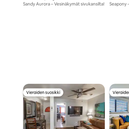
on
Sandy Aurora – Vesinäkymät sivukansilta!
Seapony – a
lemmikkim
Vieraiden suosikki
Vieraide
Vieraiden suosikki
Vieraide