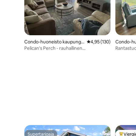
Condo-huoneisto kaupungis
Keskimääräinen arvio 4,
4,95 (130)
Condo-hu
sa Galveston
sa Galves
Pelican's Perch - rauhallinen
Rantastud
rantanäkymä!
Supertarjoaja
Vierai