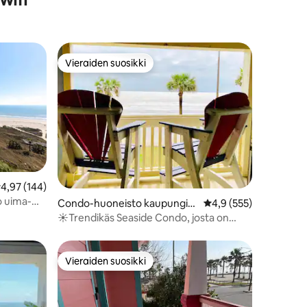
Vieraiden suosikki
istoa
Vieraiden suosikki
eskimääräinen arvio 4,97/5, 144 arvostelua
4,97 (144)
 uima-
Condo-huoneisto kaupungiss
Keskimääräinen arvio 
4,9 (555)
a Galveston
☀Trendikäs Seaside Condo, josta on
näkymät rannalle, uima-allas ja poreallas
Vieraiden suosikki
istoa
Vieraiden suosikki