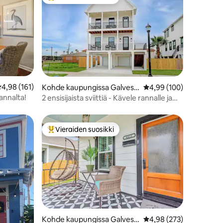
istoa
Vieraiden suosikkien parhaimmistoa
eskimääräinen arvio 4,98/5, 161 arvostelua
4,98 (161)
Kohde kaupungissa Galvest
Keskimääräinen arvio 4
4,99 (100)
on
annalta!
2 ensisijaista sviittiä - Kävele rannalle ja
Pleasure Pierille!
Vieraiden suosikki
istoa
Vieraiden suosikkien parhaimmistoa
Kohde kaupungissa Galvest
Keskimääräinen arvio 4
4,98 (273)