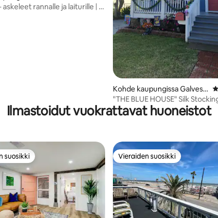
skeleet rannalle ja laiturille | Ei
aksua | 5 lemmikkiä
Kohde kaupungissa Galvest
K
on
"THE BLUE HOUSE" Silk Stockin
Ilmastoidut vuokrattavat huoneistot
with Pool
n suosikki
Vieraiden suosikki
n suosikki
Vieraiden suosikki