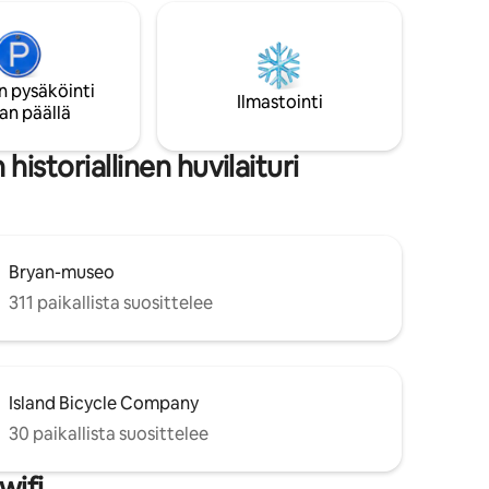
nähtävyyksistä, et voi päihittää tätä
t, vaunu,
sijaintia! Kohteessamme on kaksi erillistä
oleskelutilaa ja keittiötä, mikä tekee siitä
ihanteellisen kahdelle yhdessä
n pysäköinti
resso-
matkustavalle perheelle, perheille, jotka
Ilmastointi
an päällä
haluavat erilliset tilat aikuisille ja lapsille,
siirapit.
tai kaveriporukoille!
n
historiallinen huvilaituri
Bryan-museo
311 paikallista suosittelee
Island Bicycle Company
30 paikallista suosittelee
wifi