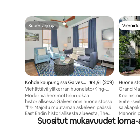
Supertarjoaja
Vieraide
Supertarjoaja
Vieraide
Kohde kaupungissa Galvest
Keskimääräinen arvio 4,
4,91 (209)
Huoneisto
on
eston
Viehättävä yläkerran huoneisto/King-
Grand Man
vuode ja näkymä horisonttiin!
huoneistos
Modernia hemmotteluruokaa
Koe histor
historiallisessa Galvestonin huoneistossa
Suite -sviitissä. Kieltolain 
🌴✨ Majoitu muutaman askeleen päässä
salakapak
East Endin historiallisesta alueesta, The
Manorin 
Suositut mukavuudet loma-asu
Strandista ja risteilyterminaaleista tässä
rakennett
valoisassa, vuonna 1912 rakennetussa
todelline
yläkerran huoneistossa. Olemme
Ylelliset
säilyttäneet alkuperäisen viehätyksen –
viktoriaanis