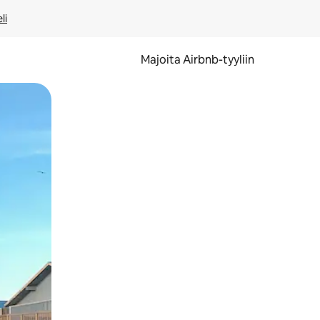
li
Majoita Airbnb-tyyliin