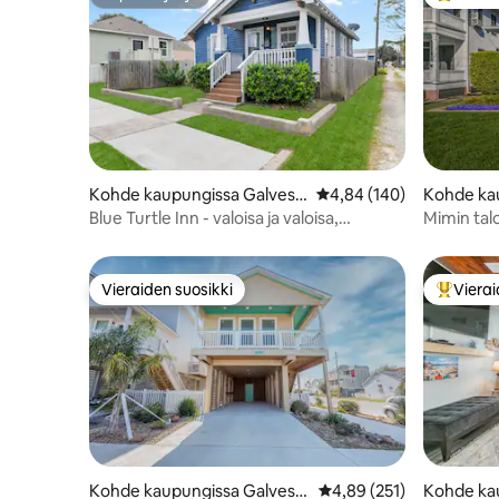
Supertarjoaja
Vieraide
Kohde kaupungissa Galvest
Keskimääräinen arvio 4,
4,84 (140)
Kohde ka
on
on
Blue Turtle Inn - valoisa ja valoisa,
Mimin talo
päivitetty bungalow
edullisem
Vieraiden suosikki
Vierai
Vieraiden suosikki
Vieraide
Kohde kaupungissa Galvest
Keskimääräinen arvio 4,
4,89 (251)
Kohde ka