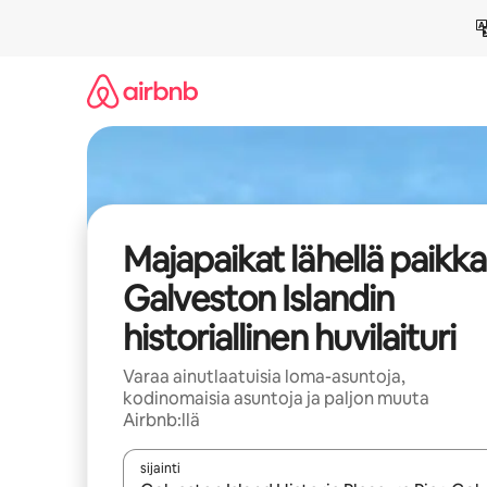
Jätä
sisältö
väliin
Majapaikat lähellä paikk
Galveston Islandin
historiallinen huvilaituri
Varaa ainutlaatuisia loma-asuntoja,
kodinomaisia asuntoja ja paljon muuta
Airbnb:llä
sijainti