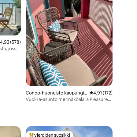
eskimääräinen arvio 4,93/5, 578 arvostelua
4,93 (578)
sta, jossa
Condo-huoneisto kaupungis
Keskimääräinen arvio 4
4,91 (172)
sa Galveston
Vuokra-asunto merinäköalalla Pleasure
Pierin vieressä!
Vieraiden suosikki