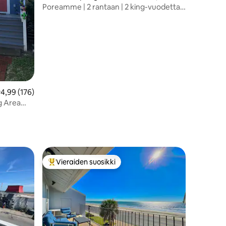
on
Poreamme | 2 rantaan | 2 king-vuodetta |
Vohvelirauta
eskimääräinen arvio 4,99/5, 176 arvostelua
4,99 (176)
g Area
Vieraiden suosikki
Vieraiden suosikkien parhaimmistoa