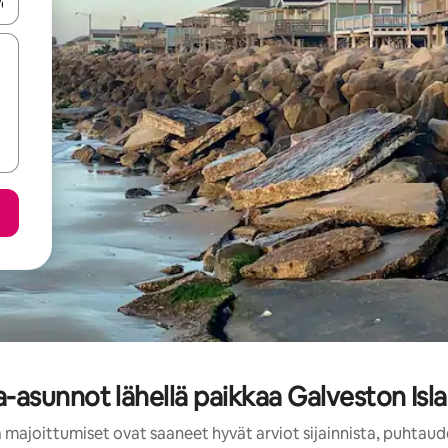
-nuolinäppäimillä tai tutustu koskettamalla tai pyyhkäisemällä.
asunnot lähellä paikkaa Galveston Island
 majoittumiset ovat saaneet hyvät arviot sijainnista, puhtaud