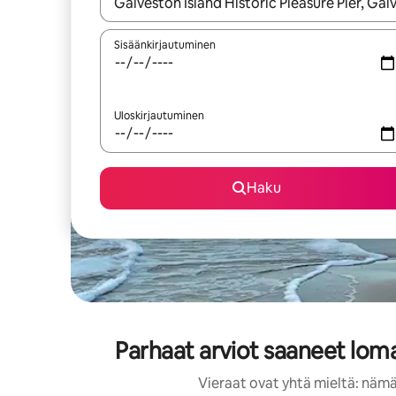
Kun tulokset ovat saatavilla, navigoi ylös- ja alas
Sisäänkirjautuminen
Uloskirjautuminen
Haku
Parhaat arviot saaneet loma-
Vieraat ovat yhtä mieltä: nämä