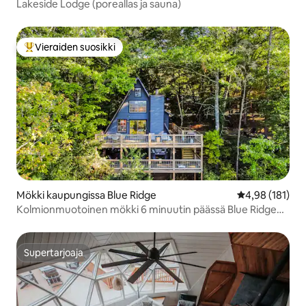
Lakeside Lodge (poreallas ja sauna)
Vieraiden suosikki
Vieraiden suosikkien parhaimmistoa
Mökki kaupungissa Blue Ridge
Keskimääräinen
4,98 (181)
Kolmionmuotoinen mökki 6 minuutin päässä Blue Ridgen
keskustasta
Supertarjoaja
Supertarjoaja