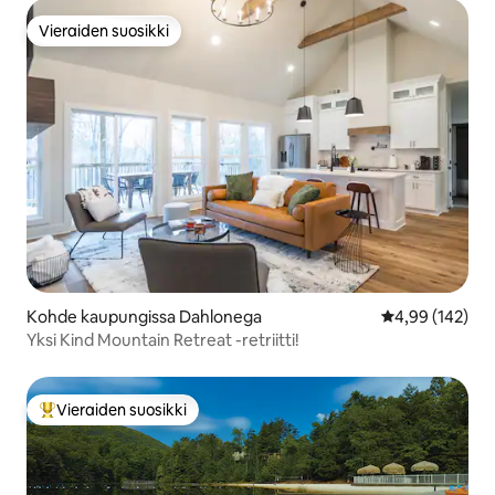
Vieraiden suosikki
Vieraiden suosikki
Kohde kaupungissa Dahlonega
Keskimääräinen
4,99 (142)
Yksi Kind Mountain Retreat -retriitti!
Vieraiden suosikki
Vieraiden suosikkien parhaimmistoa