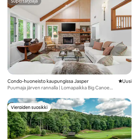
Supertarjoaja
Supertarjoaja
Condo-huoneisto kaupungissa Jasper
Uusi maja
Uusi
Puumaja järven rannalla | Lomapaikka Big Canoe
Mountainilla
Vieraiden suosikki
Vieraiden suosikki