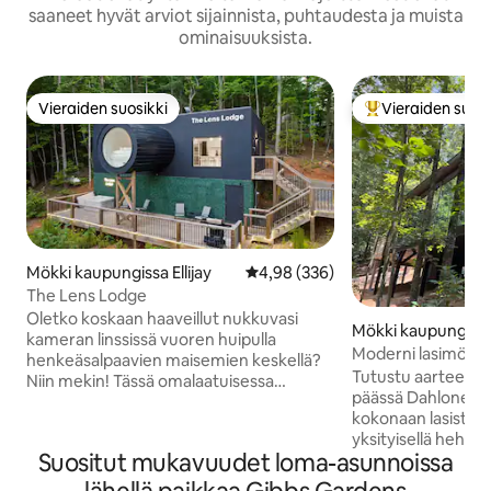
saaneet hyvät arviot sijainnista, puhtaudesta ja muista
ominaisuuksista.
Vieraiden suosikki
Vieraiden suosi
Vieraiden suosikki
Vieraiden suosik
Mökki kaupungissa Ellijay
Keskimääräinen arvio 4,98/5, 33
4,98 (336)
The Lens Lodge
Oletko koskaan haaveillut nukkuvasi
Mökki kaupungiss
kameran linssissä vuoren huipulla
ga
Moderni lasimökki lä
henkeäsalpaavien maisemien keskellä?
Dahlonegaa
Tutustu aarteesee
Niin mekin! Tässä omalaatuisessa
päässä Dahlonega
kohteessa Fund -palkinnon voittaneessa
kokonaan lasista mö
kohteessa voit nukkua kameran linssin
yksityisellä hehtaa
sisällä noin 4,5 metriä maanpinnan
Suositut mukavuudet loma-asunnoissa
sydämessä. Jokai
yläpuolella. Kohteessa on pyöreä ikkuna,
lattiasta kattoon
josta voit ihailla kaunista