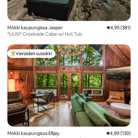
Mökki kaupungissa Jasper
Keskimääräinen
4,95 (381)
*UUSI* Creekside Cabin w/ Hot Tub
Vieraiden suosikki
Vieraiden suosikkien parhaimmistoa
Mökki kaupungissa Ellijay
Keskimääräinen
4,99 (130)