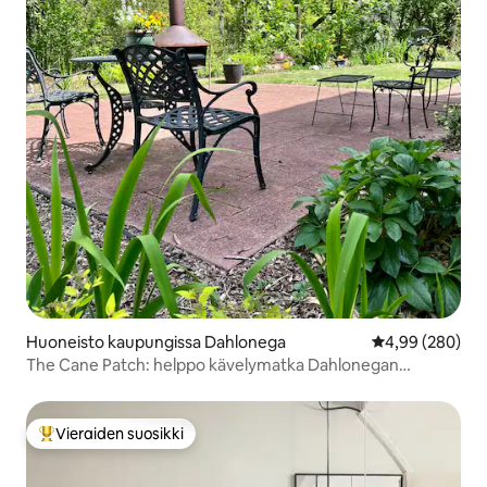
Huoneisto kaupungissa Dahlonega
Keskimääräinen
4,99 (280)
The Cane Patch: helppo kävelymatka Dahlonegan
keskustaan
Vieraiden suosikki
Vieraiden suosikkien parhaimmistoa