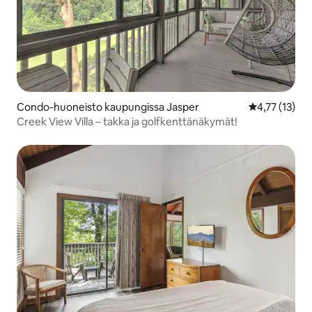
Condo-huoneisto kaupungissa Jasper
Keskimääräine
4,77 (13)
Creek View Villa – takka ja golfkenttänäkymät!