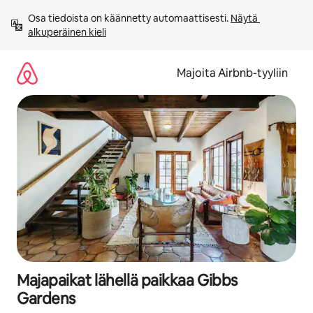
Jätä
Osa tiedoista on käännetty automaattisesti. 
Näytä 
sisältö
alkuperäinen kieli
väliin
Majoita Airbnb-tyyliin
Majapaikat lähellä paikkaa Gibbs
Gardens