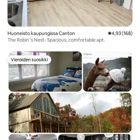
Huoneisto kaupungissa Canton
Keskimääräinen
4,93 (168)
The Robin 's Nest- Spacious, comfortable apt.
Vieraiden suosikki
Vieraiden suosikki