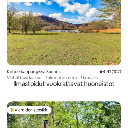
Vieraiden suosikki
Kohde kaupungissa Suches
Keskimääräinen
4,91 (107)
Viehättävä laakso – Taimenten puro – Uimajärvi –
Ilmastoidut vuokrattavat huoneistot
Hevonen
Vieraiden suosikki
Vieraiden suosikkien parhaimmistoa