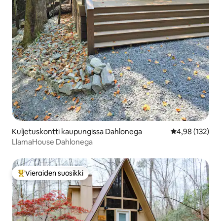
Kuljetuskontti kaupungissa Dahlonega
Keskimääräinen
4,98 (132)
LlamaHouse Dahlonega
Vieraiden suosikki
Vieraiden suosikkien parhaimmistoa