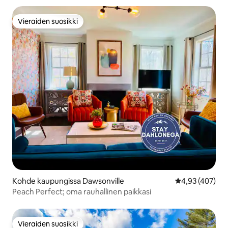
Vieraiden suosikki
Vieraiden suosikki
Kohde kaupungissa Dawsonville
Keskimääräinen
4,93 (407)
Peach Perfect; oma rauhallinen paikkasi
Vieraiden suosikki