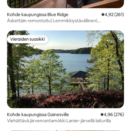
Kohde kaupungissa Blue Ridge
Keskimääräinen
4,92 (261)
Äskettäin remontoitu| Lemmikkiystävällinen|
Vuoristonäkymät| Poreallas
Vieraiden suosikki
Vieraiden suosikki
Kohde kaupungissa Gainesville
Keskimääräinen
4,96 (276)
Viehättävä järvenrantamökki Lanier-järvellä laiturilla