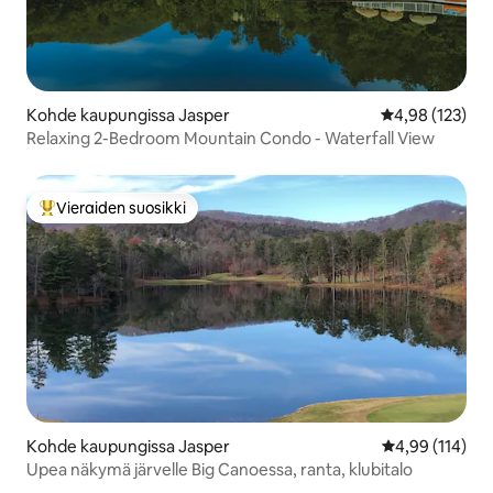
Kohde kaupungissa Jasper
Keskimääräinen
4,98 (123)
Relaxing 2-Bedroom Mountain Condo - Waterfall View
Vieraiden suosikki
Vieraiden suosikkien parhaimmistoa
Kohde kaupungissa Jasper
Keskimääräinen
4,99 (114)
Upea näkymä järvelle Big Canoessa, ranta, klubitalo