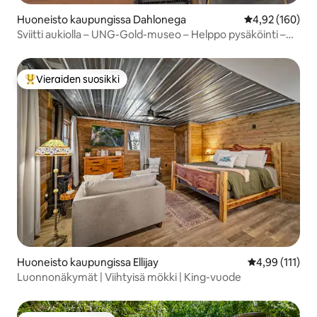
Huoneisto kaupungissa Dahlonega
Keskimääräinen
4,92 (160)
Sviitti aukiolla – UNG-Gold-museo – Helppo pysäköinti –
Wi-Fi
Vieraiden suosikki
Vieraiden suosikkien parhaimmistoa
Huoneisto kaupungissa Ellijay
Keskimääräinen
4,99 (111)
Luonnonäkymät | Viihtyisä mökki | King-vuode