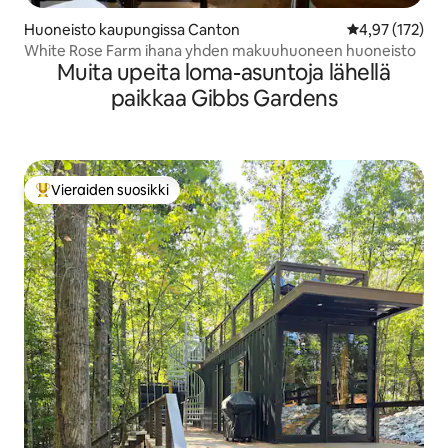
Huoneisto kaupungissa Canton
Keskimääräinen
4,97 (172)
White Rose Farm ihana yhden makuuhuoneen huoneisto
Muita upeita loma-asuntoja lähellä
paikkaa Gibbs Gardens
Vieraiden suosikki
Vieraiden suosikkien parhaimmistoa