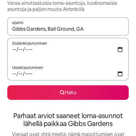
Varaa ainutlaatuisia loma-asuntoja, kodinomaisia
asuntoja ja paljon muuta Airbnb:llä
sijainti
Kun tulokset ovat saatavilla, navigoi ylös- ja alas-nuolinäppäimi
Sisäänkirjautuminen
Uloskirjautuminen
Haku
Parhaat arviot saaneet loma-asunnot
lähellä paikkaa Gibbs Gardens
Vieraat ovat yhtä mieltä: nämä majoittumiset ovat