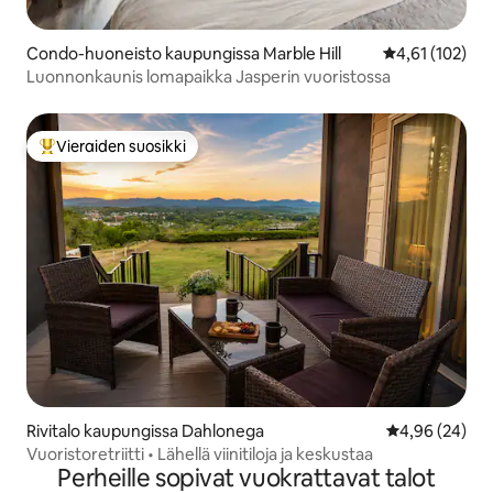
Condo-huoneisto kaupungissa Marble Hill
Keskimääräinen
4,61 (102)
Luonnonkaunis lomapaikka Jasperin vuoristossa
Vieraiden suosikki
Vieraiden suosikkien parhaimmistoa
Rivitalo kaupungissa Dahlonega
Keskimääräine
4,96 (24)
Vuoristoretriitti • Lähellä viinitiloja ja keskustaa
Perheille sopivat vuokrattavat talot