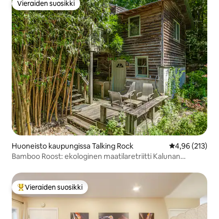
Vieraiden suosikki
Vieraiden suosikki
Huoneisto kaupungissa Talking Rock
Keskimääräinen
4,96 (213)
Bamboo Roost: ekologinen maatilaretriitti Kalunan
maatilalla
Vieraiden suosikki
Vieraiden suosikkien parhaimmistoa