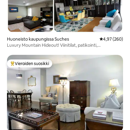
Huoneisto kaupungissa Suches
Keskimääräinen
4,97 (260)
Luxury Mountain Hideout! Viinitilat, patikointi,
rentoutuminen!
Vieraiden suosikki
Vieraiden suosikkien parhaimmistoa