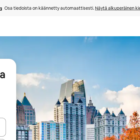
Osa tiedoista on käännetty automaattisesti. 
Näytä alkuperäinen kie
aa
-nuolinäppäimillä tai tutustu koskettamalla tai pyyhkäisemällä.