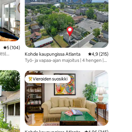
Keskimääräinen arvio 5/5, 104 arvostelua
5 (104)
tti|
Kohde kaupungissa Atlanta
Keskimääräinen arvio 
4,9 (215)
neen
Työ- ja vapaa-ajan majoitus | 4 hengen |
Kävelymatka stadionille
Vieraiden suosikki
Vieraiden suosikkien parhaimmistoa