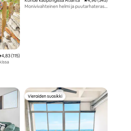
Kohde kaupungissa Atlanta
Keskimääräinen arvio 4
4,96 (345)
Monivivahteinen helmi ja puutarhaterassi
Midtownissa
eskimääräinen arvio 4,83/5, 115 arvostelua
4,83 (115)
kissa
Vieraiden suosikki
Vieraiden suosikki