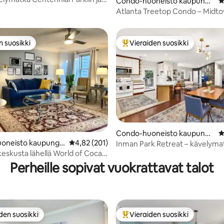
Condo-huoneisto kaupungis
K
Benziin!
sa Atlanta
Atlanta Treetop Condo – Midt
n suosikki
Vieraiden suosikki
n suosikki
Vieraiden suosikkien parhaimm
Condo-huoneisto kaupungis
K
93/5, 147 arvostelua
oneisto kaupungis
Keskimääräinen arvio 4,82/5, 201 arvostelua
4,82 (201)
sa Atlanta
Inman Park Retreat – kävelyma
a
keskusta lähellä World of Coca-
Mkt:iin ja Beltlineen
aariota
Perheille sopivat vuokrattavat talot
den suosikki
Vieraiden suosikki
n suosikkien parhaimmistoa
Vieraiden suosikkien parhaimm