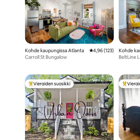
Kohde kaupungissa Atlanta
Keskimääräinen arvio 4,
4,96 (123)
Kohde ka
Carroll St Bungalow
BeltLine 
/ 2 makuu
Vieraiden suosikki
Vierai
Vieraiden suosikkien parhaimmistoa
Vieraide