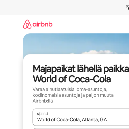
Jätä
sisältö
väliin
Majapaikat lähellä paikk
World of Coca-Cola
Varaa ainutlaatuisia loma-asuntoja,
kodinomaisia asuntoja ja paljon muuta
Airbnb:llä
sijainti
Kun tulokset ovat saatavilla, navigoi ylös- ja alas