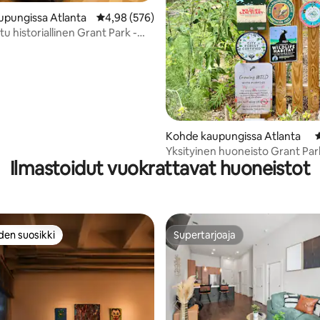
upungissa Atlanta
Keskimääräinen arvio 4,98/5, 576 arvostelua
4,98 (576)
96/5, 520 arvostelua
u historiallinen Grant Park -
Kohde kaupungissa Atlanta
K
Yksityinen huoneisto Grant Par
Ilmastoidut vuokrattavat huoneistot
den suosikki
Supertarjoaja
n suosikkien parhaimmistoa
Supertarjoaja