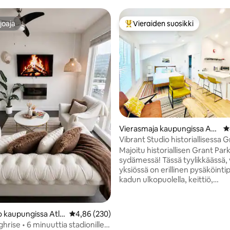
joaja
Vieraiden suosikki
joaja
Vieraiden suosikkien parhaimm
98/5, 619 arvostelua
Vierasmaja kaupungissa Atl
K
anta
Vibrant Studio historiallisessa 
Parkissa
Majoitu historiallisen Grant Park
sydämessä! Tässä tyylikkäässä, 
yksiössä on erillinen pysäköinti
kadun ulkopuolella, keittiö,
pyykinpesukone/kuivausrumpu
alkuperäisiä taideteoksia. Olemme
kävelymatkan päässä Grant Par
 kaupungissa Atla
Keskimääräinen arvio 4,86/5, 230 arvostelua
4,86 (230)
Beltlinesta, Atlantan eläintarha
ghrise • 6 minuuttia stadionille •
Summerhillistä, ravintoloista, 