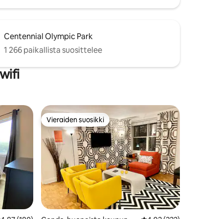
Centennial Olympic Park
1 266 paikallista suosittelee
wifi
Vieraiden suosikki
Vieraiden suosikki