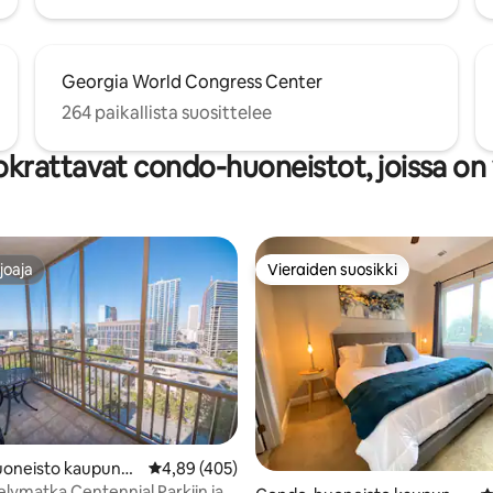
Georgia World Congress Center
264 paikallista suosittelee
krattavat condo-huoneistot, joissa on 
joaja
Vieraiden suosikki
joaja
Vieraiden suosikki
93/5, 192 arvostelua
oneisto kaupungi
Keskimääräinen arvio 4,89/5, 405 arvostelua
4,89 (405)
ta
elymatka Centennial Parkiin ja