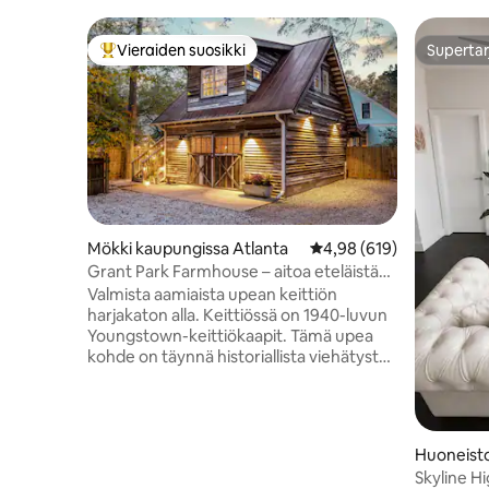
Vieraiden suosikki
Supertar
Vieraiden suosikkien parhaimmistoa
Supertar
Mökki kaupungissa Atlanta
Keskimääräinen arvio 4,
4,98 (619)
Grant Park Farmhouse – aitoa eteläistä
viehätystä
Valmista aamiaista upean keittiön
harjakaton alla. Keittiössä on 1940-luvun
Youngstown-keittiökaapit. Tämä upea
kohde on täynnä historiallista viehätystä,
ja siinä yhdistyvät valkoinen limittäin
asennettu puu, tammijäännöksistä
valmistetut kovapuulattiat ja
vaaleansiniset yksityiskohdat. Voit
Huoneisto
odottaa nauttivasi luonnonvalosta, joka
nta
Skyline Hi
virtaa kauniiden lasimaalauksilla