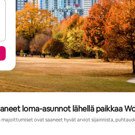
aaneet loma-asunnot lähellä paikkaa W
 majoittumiset ovat saaneet hyvät arviot sijainnista, puhtaud