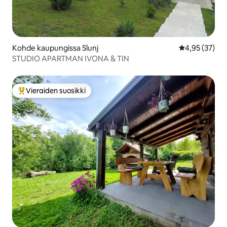
Kohde kaupungissa Slunj
Keskimääräine
4,95 (37)
STUDIO APARTMAN IVONA & TIN
Vieraiden suosikki
Vieraiden suosikkien parhaimmistoa