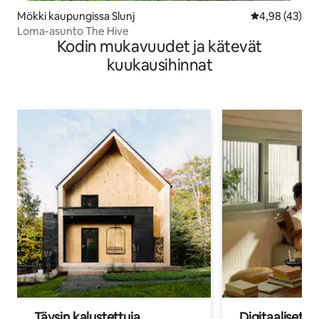
Mökki kaupungissa Slunj
Keskimääräine
4,98 (43)
Loma-asunto The Hive
Kodin mukavuudet ja kätevät
kuukausihinnat
Täysin kalustettuja
Digitaaliset n