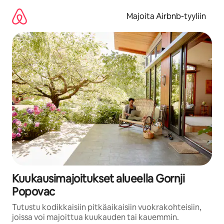
Jätä
sisältö
Majoita Airbnb-tyyliin
väliin
Kuukausimajoitukset alueella Gornji
Popovac
Tutustu kodikkaisiin pitkäaikaisiin vuokrakohteisiin,
joissa voi majoittua kuukauden tai kauemmin.