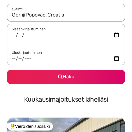
sijainti
Kun tulokset ovat saatavilla, navigoi ylös- ja alas-nuolinäppäimi
Sisäänkirjautuminen
Uloskirjautuminen
Haku
Kuukausimajoitukset lähelläsi
Vieraiden suosikki
Vieraiden suosikkien parhaimmistoa