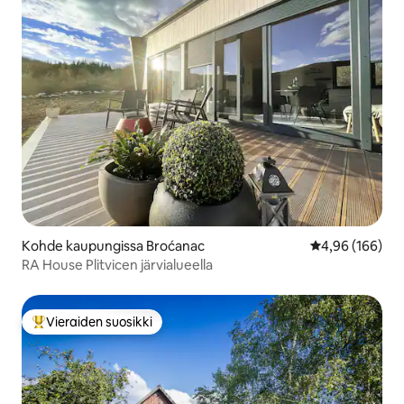
Kohde kaupungissa Broćanac
Keskimääräinen
4,96 (166)
RA House Plitvicen järvialueella
Vieraiden suosikki
Vieraiden suosikkien parhaimmistoa