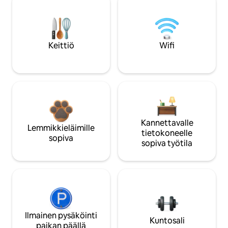
Keittiö
Wifi
Kannettavalle
Lemmikkieläimille
tietokoneelle
sopiva
sopiva työtila
Ilmainen pysäköinti
Kuntosali
paikan päällä