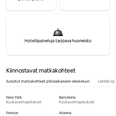
Hotellipalveluja tarjoava huoneisto
Kiinnostavat matkakohteet
Suositut matkakohteet pitkäaikaiseen oleskeluun
Lähellä si
New York
Barcelona
Kuukausimajoitukset
Kuukausimajoitukset
Firenze
Ateena