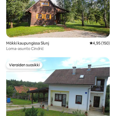
Mökki kaupungissa Slunj
Keskimääräinen
4,95 (150)
Loma-asunto Cindrić
Vieraiden suosikki
Vieraiden suosikki