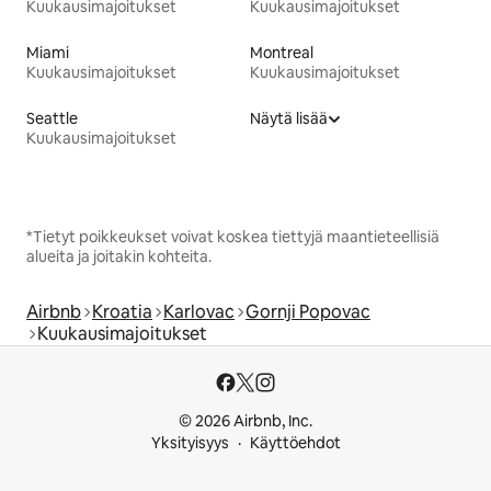
Kuukausimajoitukset
Kuukausimajoitukset
Miami
Montreal
Kuukausimajoitukset
Kuukausimajoitukset
Seattle
Näytä lisää
Kuukausimajoitukset
*Tietyt poikkeukset voivat koskea tiettyjä maantieteellisiä
alueita ja joitakin kohteita.
Airbnb
Kroatia
Karlovac
Gornji Popovac
Kuukausimajoitukset
© 2026 Airbnb, Inc.
Yksityisyys
Käyttöehdot