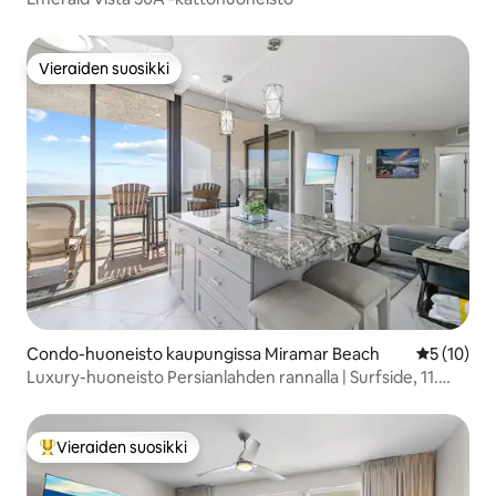
Vieraiden suosikki
Vieraiden suosikki
Condo-huoneisto kaupungissa Miramar Beach
Keskimäärä
5 (10)
Luxury-huoneisto Persianlahden rannalla | Surfside, 11.
kerros | #1109
Vieraiden suosikki
Vieraiden suosikkien parhaimmistoa