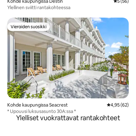
Kohde kaupungissa Destin
Keskimäärä
5 (56)
Ylellinen sviitti rantakohteessa
Vieraiden suosikki
Vieraiden suosikki
Kohde kaupungissa Seacrest
Keskimääräine
4,95 (62)
* Upouusi luksusasunto 30A:ssa *
Ylelliset vuokrattavat rantakohteet