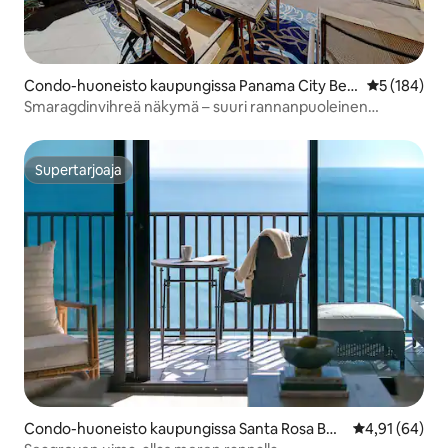
Condo-huoneisto kaupungissa Panama City Bea
Keskimääräi
5 (184)
ch
Smaragdinvihreä näkymä – suuri rannanpuoleinen
parveke + kaksi uima-allasta
Supertarjoaja
Supertarjoaja
Condo-huoneisto kaupungissa Santa Rosa Bea
Keskimääräine
4,91 (64)
ch