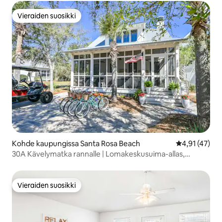
Vieraiden suosikki
Vieraiden suosikki
Kohde kaupungissa Santa Rosa Beach
Keskimääräine
4,91 (47)
30A Kävelymatka rannalle | Lomakeskusuima-allas,
golfkärry, polkupyörät
Vieraiden suosikki
Vieraiden suosikki