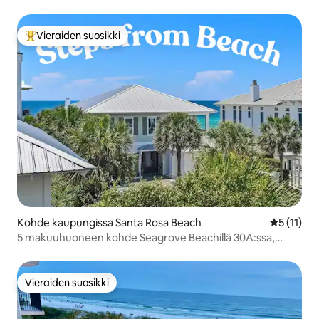
Vieraiden suosikki
Vieraiden suosikkien parhaimmistoa
Kohde kaupungissa Santa Rosa Beach
Keskimäärä
5 (11)
5 makuuhuoneen kohde Seagrove Beachillä 30A:ssa,
uima-altaat, polkupyörät, ranta
Vieraiden suosikki
Vieraiden suosikki