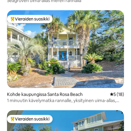
Seagroven uima-allas meren rannalla
Vieraiden suosikki
Vieraiden suosikkien parhaimmistoa
Kohde kaupungissa Santa Rosa Beach
Keskimäärä
5 (18)
1 minuutin kävelymatka rannalle, yksityinen uima-allas,
polkupyörät!
Vieraiden suosikki
Vieraiden suosikkien parhaimmistoa