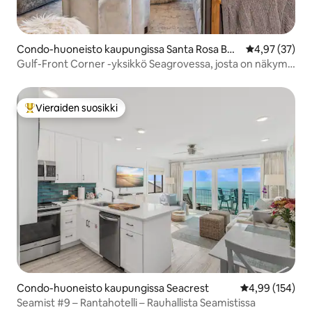
Condo-huoneisto kaupungissa Santa Rosa Bea
Keskimääräine
4,97 (37)
ch
Gulf-Front Corner -yksikkö Seagrovessa, josta on näkymä
auringonlaskuun!
Vieraiden suosikki
Vieraiden suosikkien parhaimmistoa
Condo-huoneisto kaupungissa Seacrest
Keskimääräinen
4,99 (154)
Seamist #9 – Rantahotelli – Rauhallista Seamistissa