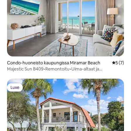
Condo-huoneisto kaupungissa Miramar Beach
Keskimäär
5 (7)
Majestic Sun B409•Remontoitu•Uima-altaat ja
porealtaat•Näkymät
Luxe
Luxe