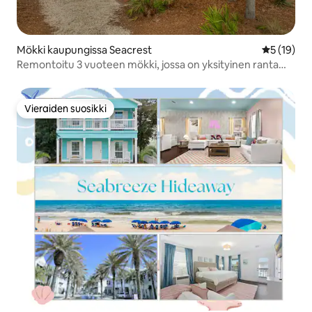
Mökki kaupungissa Seacrest
Keskimäärä
5 (19)
Remontoitu 3 vuoteen mökki, jossa on yksityinen ranta
30A:lla
Vieraiden suosikki
Vieraiden suosikki