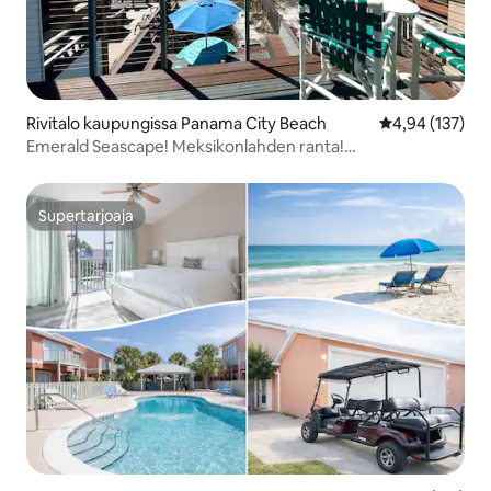
Rivitalo kaupungissa Panama City Beach
Keskimääräinen
4,94 (137)
Emerald Seascape! Meksikonlahden ranta!
Koiraystävällinen!
Supertarjoaja
Supertarjoaja