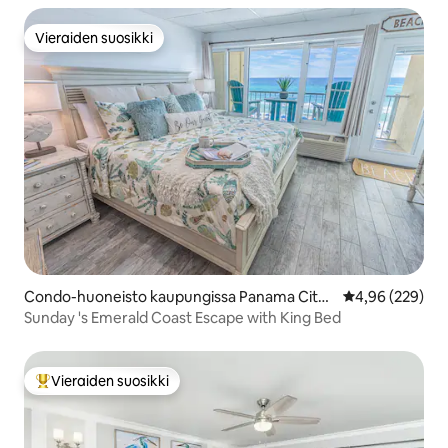
Vieraiden suosikki
Vieraiden suosikki
Condo-huoneisto kaupungissa Panama City
Keskimääräinen
4,96 (229)
Beach
Sunday 's Emerald Coast Escape with King Bed
Vieraiden suosikki
Vieraiden suosikkien parhaimmistoa