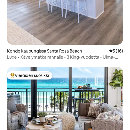
Kohde kaupungissa Santa Rosa Beach
Keskimäärä
5 (16)
Luxe • Kävelymatka rannalle • 3 King-vuodetta • Uima-
allas • Golfkärry
Vieraiden suosikki
Vieraiden suosikkien parhaimmistoa