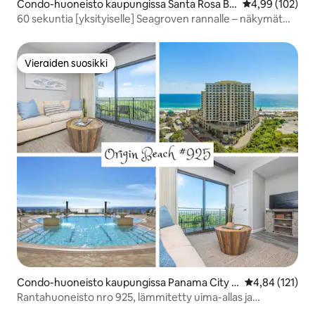
Condo-huoneisto kaupungissa Santa Rosa Be
Keskimääräinen
4,99 (102)
ach
60 sekuntia [yksityiselle] Seagroven rannalle – näkymät
Meksikonlahdelle!
Vieraiden suosikki
Vieraiden suosikki
Condo-huoneisto kaupungissa Panama City B
Keskimääräinen
4,84 (121)
each
Rantahuoneisto nro 925, lämmitetty uima-allas ja
poreamme