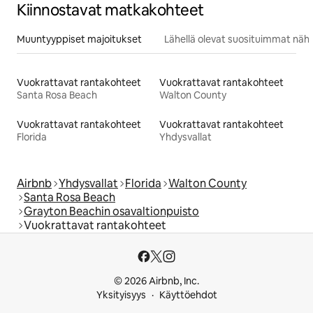
Kiinnostavat matkakohteet
Muuntyyppiset majoitukset
Lähellä olevat suosituimmat näh
Vuokrattavat rantakohteet
Vuokrattavat rantakohteet
Santa Rosa Beach
Walton County
Vuokrattavat rantakohteet
Vuokrattavat rantakohteet
Florida
Yhdysvallat
Airbnb
Yhdysvallat
Florida
Walton County
Santa Rosa Beach
Grayton Beachin osavaltionpuisto
Vuokrattavat rantakohteet
© 2026 Airbnb, Inc.
Yksityisyys
Käyttöehdot