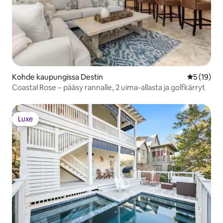
Kohde kaupungissa Destin
Keskimäärä
5 (19)
Coastal Rose – pääsy rannalle, 2 uima-allasta ja golfkärryt
Luxe
Luxe