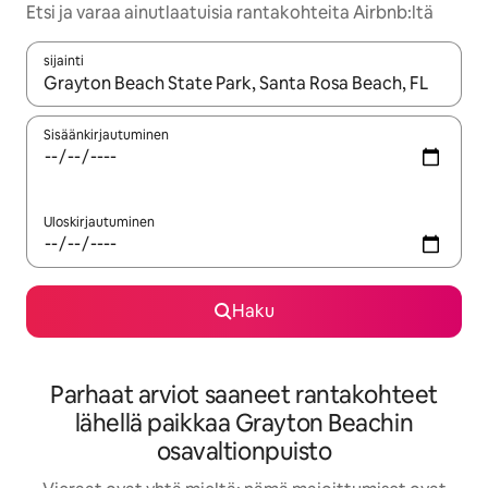
Etsi ja varaa ainutlaatuisia rantakohteita Airbnb:ltä
sijainti
Kun tulokset ovat saatavilla, navigoi ylös- ja alas-nuolinäppäimi
Sisäänkirjautuminen
Uloskirjautuminen
Haku
Parhaat arviot saaneet rantakohteet
lähellä paikkaa Grayton Beachin
osavaltionpuisto