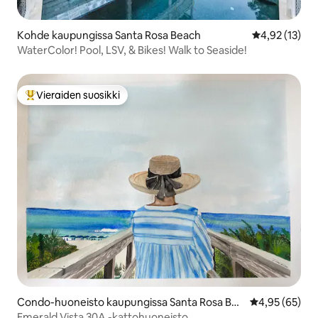
Kohde kaupungissa Santa Rosa Beach
Keskimääräine
4,92 (13)
WaterColor! Pool, LSV, & Bikes! Walk to Seaside!
Vieraiden suosikki
Vieraiden suosikkien parhaimmistoa
Condo-huoneisto kaupungissa Santa Rosa Bea
Keskimääräine
4,95 (65)
ch
Emerald Vista 30A -kattohuoneisto