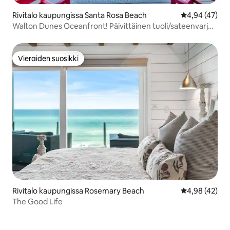
Rivitalo kaupungissa Santa Rosa Beach
Keskimääräine
4,94 (47)
Walton Dunes Oceanfront! Päivittäinen tuoli/sateenvarjo
sis.
Vieraiden suosikki
Vieraiden suosikki
Rivitalo kaupungissa Rosemary Beach
Keskimääräine
4,98 (42)
The Good Life