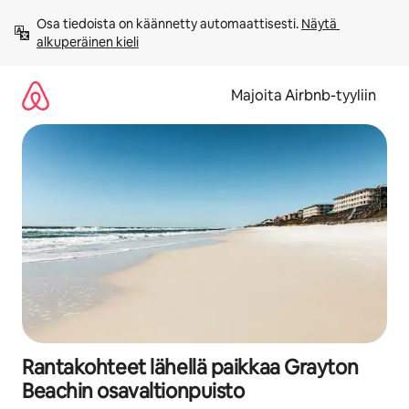
Jätä
Osa tiedoista on käännetty automaattisesti. 
Näytä 
sisältö
alkuperäinen kieli
väliin
Majoita Airbnb-tyyliin
Rantakohteet lähellä paikkaa Grayton
Beachin osavaltionpuisto