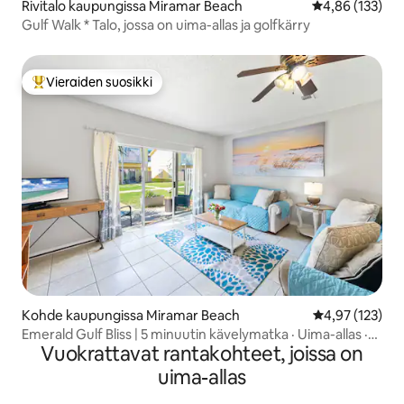
Rivitalo kaupungissa Miramar Beach
Keskimääräinen
4,86 (133)
Gulf Walk * Talo, jossa on uima-allas ja golfkärry
Vieraiden suosikki
Vieraiden suosikkien parhaimmistoa
Kohde kaupungissa Miramar Beach
Keskimääräinen
4,97 (123)
Emerald Gulf Bliss | 5 minuutin kävelymatka · Uima-allas ·
Vuokrattavat rantakohteet, joissa on
Pihapiiri · Lemmikit
uima-allas