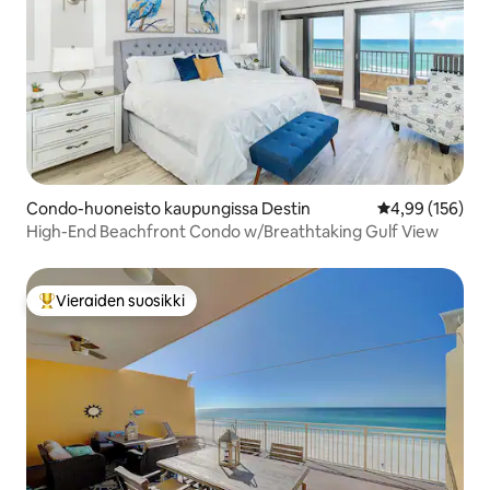
Condo-huoneisto kaupungissa Destin
Keskimääräinen
4,99 (156)
High-End Beachfront Condo w/Breathtaking Gulf View
Vieraiden suosikki
Vieraiden suosikkien parhaimmistoa