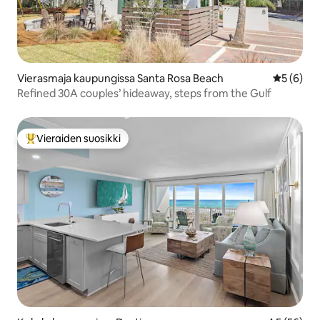
Vierasmaja kaupungissa Santa Rosa Beach
Keskimäär
5 (6)
Refined 30A couples’ hideaway, steps from the Gulf
Vieraiden suosikki
Vieraiden suosikkien parhaimmistoa