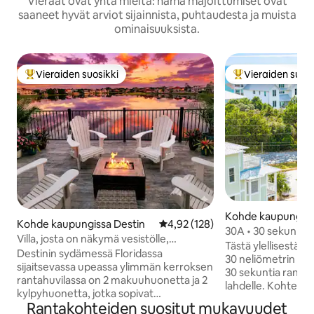
Vieraat ovat yhtä mieltä: nämä majoittumiset ovat
saaneet hyvät arviot sijainnista, puhtaudesta ja muista
ominaisuuksista.
Vieraiden suosikki
Vieraiden suosi
Vieraiden suosikkien parhaimmistoa
Vieraiden suosik
Kohde kaupungiss
Kohde kaupungissa Destin
Keskimääräinen arvio 4,92/5, 12
4,92 (128)
sa Beach
30A • 30 sekunnin 
Villa, josta on näkymä vesistölle,
Näkymä lahdelle • 
Tästä ylellisestä 
muutaman askeleen päässä
Destinin sydämessä Floridassa
30 neliömetrin lo
hiekkarannalta, king-vuode, uima-allas
sijaitsevassa upeassa ylimmän kerroksen
30 sekuntia rannall
rantahuvilassa on 2 makuuhuonetta ja 2
lahdelle. Kohtees
kylpyhuonetta, jotka sopivat
lämmitetty uima-all
Rantakohteiden suositut mukavuudet
erinomaisesti perheille tai ystäville.
kylpyhuone. Tämä 