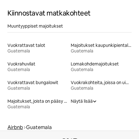
Kiinnostavat matkakohteet
Muuntyyppiset majoitukset
Vuokrattavat talot
Majoitukset kaupunkipientaloissa
Guatemala
Guatemala
Vuokrahuvilat
Lomakohdemajoitukset
Guatemala
Guatemala
Vuokrattavat bungalowit
Vuokrakohteita, joissa on uima-allas
Guatemala
Guatemala
Majoitukset, joista on pääsy rannalle
Näytä lisää
Guatemala
Airbnb
Guatemala