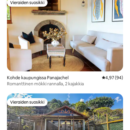
Vieraiden suosikki
Vieraiden suosikki
Kohde kaupungissa Panajachel
Keskimääräine
4,97 (94)
Romanttinen mökki rannalla, 2 kajakkia
Vieraiden suosikki
Vieraiden suosikki