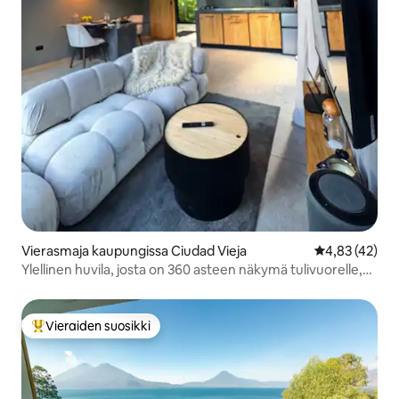
Vierasmaja kaupungissa Ciudad Vieja
Keskimääräine
4,83 (42)
Ylellinen huvila, josta on 360 asteen näkymä tulivuorelle,
lähellä Antiguaa, ilmastointi
Vieraiden suosikki
Vieraiden suosikkien parhaimmistoa