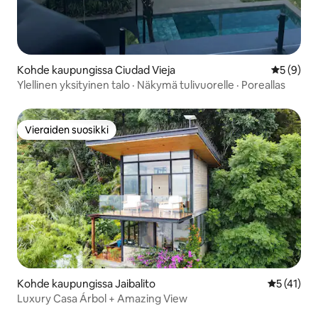
Kohde kaupungissa Ciudad Vieja
Keskimäär
5 (9)
Ylellinen yksityinen talo · Näkymä tulivuorelle · Poreallas
Vieraiden suosikki
Vieraiden suosikki
Kohde kaupungissa Jaibalito
Keskimäärä
5 (41)
Luxury Casa Árbol + Amazing View