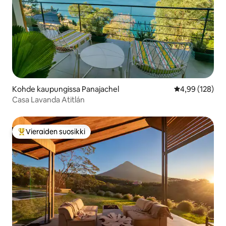
Kohde kaupungissa Panajachel
Keskimääräinen
4,99 (128)
Casa Lavanda Atitlán
Vieraiden suosikki
Vieraiden suosikkien parhaimmistoa