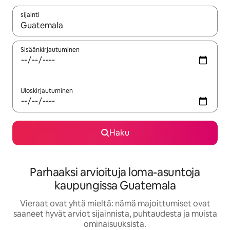
sijainti
Kun tulokset ovat saatavilla, navigoi ylös- ja alas-nuolinäppäimi
Sisäänkirjautuminen
Uloskirjautuminen
Haku
Parhaaksi arvioituja loma-asuntoja
kaupungissa Guatemala
Vieraat ovat yhtä mieltä: nämä majoittumiset ovat
saaneet hyvät arviot sijainnista, puhtaudesta ja muista
ominaisuuksista.