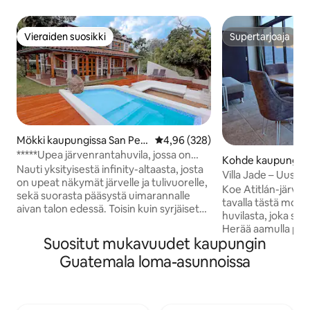
Vieraiden suosikki
Supertarjoaja
Vieraiden suosikki
Supertarjoaja
Mökki kaupungissa San Ped
Keskimääräinen arvio 4,96/5, 32
4,96 (328)
ro La Laguna
*****Upea järvenrantahuvila, jossa on
Kohde kaupungiss
kodikas ranta
Nauti yksityisestä infinity-altaasta, josta
onio Palopó
Villa Jade – Uusi 
on upeat näkymät järvelle ja tulivuorelle,
Koe Atitlán-järvi
sekä suorasta pääsystä uimarannalle
tavalla tästä moder
aivan talon edessä. Toisin kuin syrjäiset
huvilasta, joka sij
vuokrauskohteet, La Casa Bonita del
Herää aamulla p
Lago sijaitsee San Pedro La Lagunassa,
Suositut mukavuudet kaupungin
äärelle, rentoudu
järven vieraanvaraisimmassa
ulkoilmaporealtaas
Guatemala loma-asunnoissa
kaupungissa, jossa on kauppoja,
tähtitaivaan alla. 
kahviloita, ravintoloita ja kaikkia
lomakohteessa on 
palveluita lähellä. Sijaitsee rauhallisella,
keittiö, king-vuode
luonnollisella ja korkealuokkaisella
wifi, ja siellä on ka