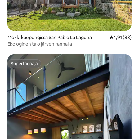
Mökki kaupungissa San Pablo La Laguna
Keskimääräine
4,91 (88)
Ekologinen talo järven rannalla
Supertarjoaja
Supertarjoaja