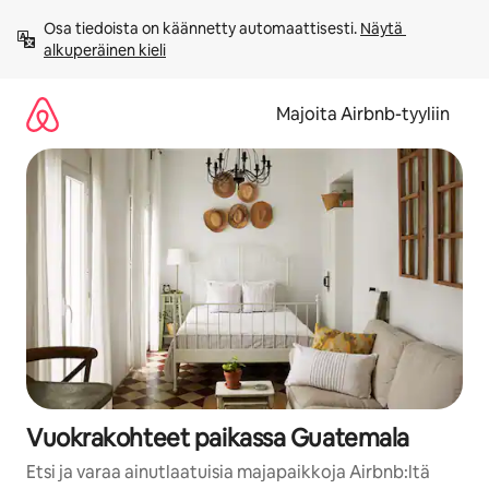
Jätä
Osa tiedoista on käännetty automaattisesti. 
Näytä 
sisältö
alkuperäinen kieli
väliin
Majoita Airbnb-tyyliin
Vuokrakohteet paikassa Guatemala
Etsi ja varaa ainutlaatuisia majapaikkoja Airbnb:ltä