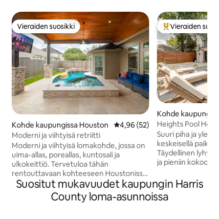
Vieraiden suosikki
Vieraiden suosi
Vieraiden suosikki
Vieraiden suosik
Kohde kaupungiss
Heights Pool Hou
Kohde kaupungissa Houston
Keskimääräinen arvio 4,96/5, 5
4,96 (52)
Suuri piha ja ylell
Moderni ja viihtyisä retriitti
keskeisellä paikal
Moderni ja viihtyisä lomakohde, jossa on
Täydellinen lyhyt
uima-allas, poreallas, kuntosali ja
ja pieniin kokoontu
ulkokeittiö. Tervetuloa tähän
rakennetusta, valo
rentouttavaan kohteeseen Houstonissa,
jossa on moderneja t
Suositut mukavuudet kaupungin Harris
Texasissa. Tämä kaunis 4
ulkopiha. ★ Uudisrakennus ★
makuuhuoneen ja 2 kylpyhuoneen talo
County loma-asunnoissa
Aurinkoenergialla 
sopii erinomaisesti perheille tai
uima-altaan vieressä ★ Erinom
liikematkailijoille. Nauti tästä täysin
yksityisyys ja tur