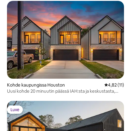
Kohde kaupungissa Houston
Keskimääräine
4,82 (11)
Uusi kohde 20 minuutin päässä IAH:sta ja keskustasta,
lähellä Heightsia
Luxe
Luxe