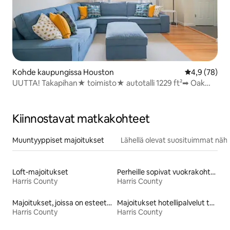
Kohde kaupungissa Houston
Keskimääräin
4,9 (78)
UUTTA! Takapihan★ toimisto️★ autotalli 1229 ️ft²➡ Oak
Forest
Kiinnostavat matkakohteet
Muuntyyppiset majoitukset
Lähellä olevat suosituimmat näh
Loft-majoitukset
Perheille sopivat vuokrakohteet
Harris County
Harris County
Majoitukset, joissa on esteetön wc
Majoitukset hotellipalvelut tarjoavissa huoneistoissa
Harris County
Harris County