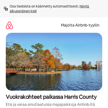
Jätä
Osa tiedoista on käännetty automaattisesti. 
Näytä 
sisältö
alkuperäinen kieli
väliin
Majoita Airbnb-tyyliin
Vuokrakohteet paikassa Harris County
Etsi ja varaa ainutlaatuisia majapaikkoja Airbnb:ltä