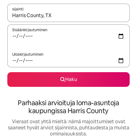
sijainti
Kun tulokset ovat saatavilla, navigoi ylös- ja alas-nuolinäppäimi
Sisäänkirjautuminen
Uloskirjautuminen
Haku
Parhaaksi arvioituja loma-asuntoja
kaupungissa Harris County
Vieraat ovat yhtä mieltä: nämä majoittumiset ovat
saaneet hyvät arviot sijainnista, puhtaudesta ja muista
ominaisuuksista.