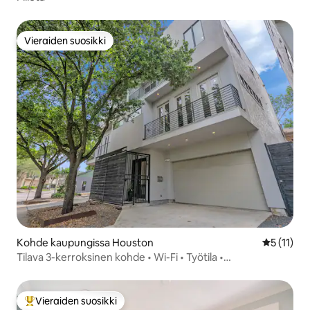
Vieraiden suosikki
Vieraiden suosikki
Kohde kaupungissa Houston
Keskimäärä
5 (11)
Tilava 3-kerroksinen kohde • Wi-Fi • Työtila •
Pysäköintimahdollisuus
Vieraiden suosikki
Vieraiden suosikkien parhaimmistoa