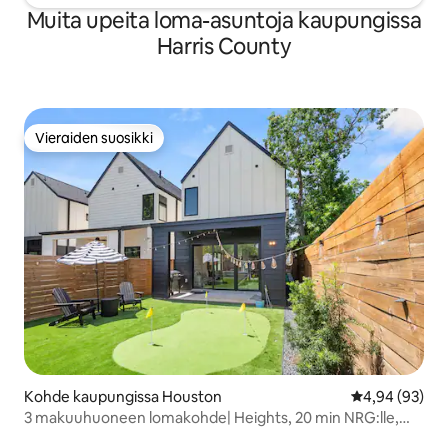
Muita upeita loma-asuntoja kaupungissa
Harris County
Vieraiden suosikki
Vieraiden suosikki
Kohde kaupungissa Houston
Keskimääräine
4,94 (93)
3 makuuhuoneen lomakohde| Heights, 20 min NRG:lle,
uima-allas|golf