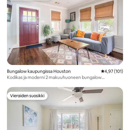
Bungalow kaupungissa Houston
Keskimääräinen
4,97 (101)
Kodikas ja moderni 2 makuuhuoneen bungalow
Heightsissa.
Vieraiden suosikki
Vieraiden suosikki