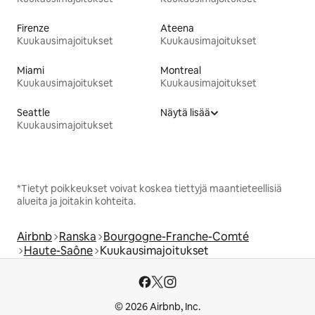
Firenze
Ateena
Kuukausimajoitukset
Kuukausimajoitukset
Miami
Montreal
Kuukausimajoitukset
Kuukausimajoitukset
Seattle
Näytä lisää
Kuukausimajoitukset
*Tietyt poikkeukset voivat koskea tiettyjä maantieteellisiä
alueita ja joitakin kohteita.
Airbnb
Ranska
Bourgogne-Franche-Comté
Haute-Saône
Kuukausimajoitukset
© 2026 Airbnb, Inc.