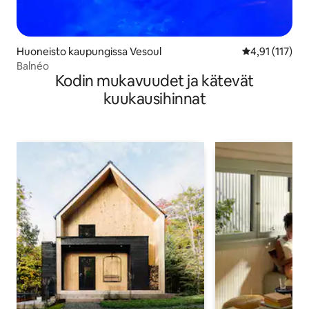
Huoneisto kaupungissa Vesoul
Keskimääräinen
4,91 (117)
Balnéo
Kodin mukavuudet ja kätevät
kuukausihinnat