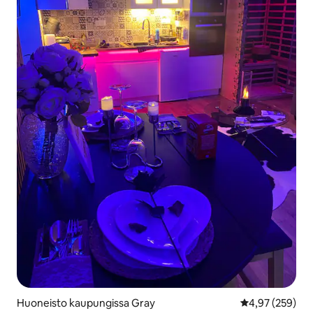
Huoneisto kaupungissa Gray
Keskimääräinen
4,97 (259)