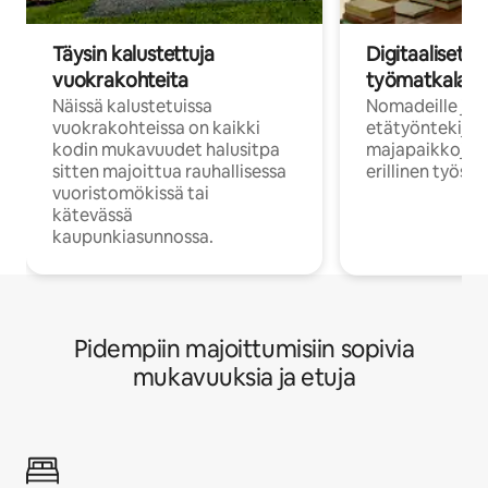
Täysin kalustettuja
Digitaaliset n
vuokrakohteita
työmatkalais
Näissä kalustetuissa
Nomadeille ja
vuokrakohteissa on kaikki
etätyöntekijöi
kodin mukavuudet halusitpa
majapaikkoja, jo
sitten majoittua rauhallisessa
erillinen työske
vuoristomökissä tai
kätevässä
kaupunkiasunnossa.
Pidempiin majoittumisiin sopivia
mukavuuksia ja etuja