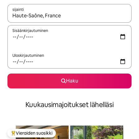
sijainti
Kun tulokset ovat saatavilla, navigoi ylös- ja alas-nuolinäppäimi
Sisäänkirjautuminen
Uloskirjautuminen
Haku
Kuukausimajoitukset lähelläsi
Vieraiden suosikki
Vieraiden suosikkien parhaimmistoa