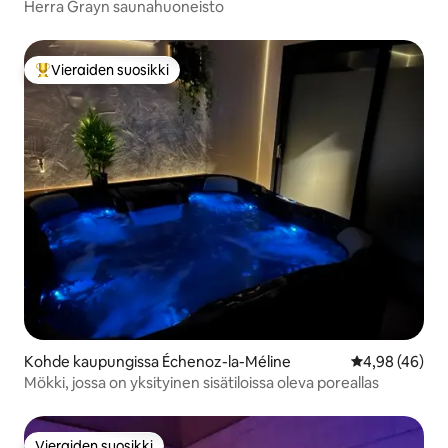
Herra Grayn saunahuoneisto
Vieraiden suosikki
Vieraiden suosikkien parhaimmistoa
Kohde kaupungissa Échenoz-la-Méline
Keskimääräine
4,98 (46)
Mökki, jossa on yksityinen sisätiloissa oleva poreallas
Vieraiden suosikki