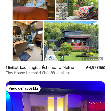
Minikoti kaupungissa Échenoz-la-Méline
Keskimääräinen
4,97 (155)
Tiny House Le chalet Sisältää aamiaisen
Vieraiden suosikki
Vieraiden suosikki