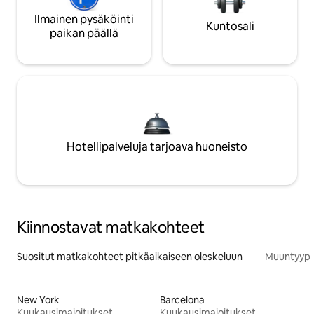
Ilmainen pysäköinti
Kuntosali
paikan päällä
Hotellipalveluja tarjoava huoneisto
Kiinnostavat matkakohteet
Suositut matkakohteet pitkäaikaiseen oleskeluun
Muuntyypp
New York
Barcelona
Kuukausimajoitukset
Kuukausimajoitukset