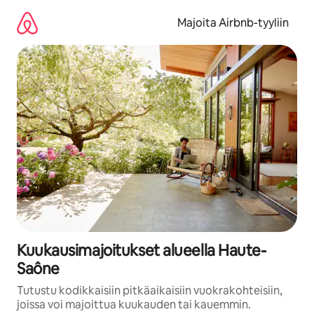
Jätä
sisältö
Majoita Airbnb-tyyliin
väliin
Kuukausimajoitukset alueella Haute-
Saône
Tutustu kodikkaisiin pitkäaikaisiin vuokrakohteisiin,
joissa voi majoittua kuukauden tai kauemmin.