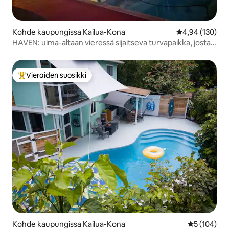
Kohde kaupungissa Kailua-Kona
Keskimääräinen
4,94 (130)
HAVEN: uima-altaan vieressä sijaitseva turvapaikka, josta
on taiva näkymä
Vieraiden suosikki
Vieraiden suosikkien parhaimmistoa
Kohde kaupungissa Kailua-Kona
Keskimääräi
5 (104)