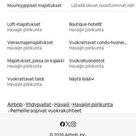
Muuntyyppiset majoitukset
Lähellä olevat suosituimmat näh
Loft-majoitukset
Boutique-hotellit
Havaijin piirikunta
Havaijin piirikunta
Vierasmajamajoitukset
Vuokrattavat condo-huoneistot lähellä rantaa
Havaijin piirikunta
Havaijin piirikunta
Majoitukset, joissa on kajakki
Vuokrahuoneistot
Havaijin piirikunta
Havaijin piirikunta
Vuokrattavat talot
Näytä lisää
Havaijin piirikunta
Airbnb
Yhdysvallat
Havaiji
Havaijin piirikunta
Perheille sopivat vuokrakohteet
© 2026 Airbnb, Inc.