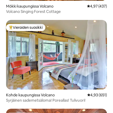
Mökki kaupungissa Volcano
Keskimääräinen
4,97 (437)
Volcano Singing Forest Cottage
Vieraiden suosikki
Vieraiden suosikkien parhaimmistoa
Kohde kaupungissa Volcano
Keskimääräinen
4,93 (651)
Syrjäinen sademetsäloma! Poreallas! Tulivuori!