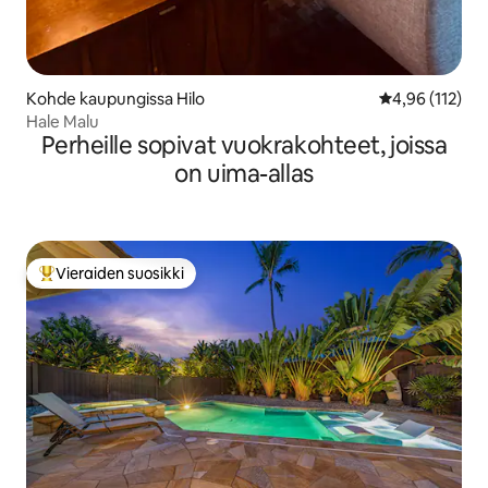
Kohde kaupungissa Hilo
Keskimääräinen
4,96 (112)
Hale Malu
Perheille sopivat vuokrakohteet, joissa
on uima-allas
Vieraiden suosikki
Vieraiden suosikkien parhaimmistoa