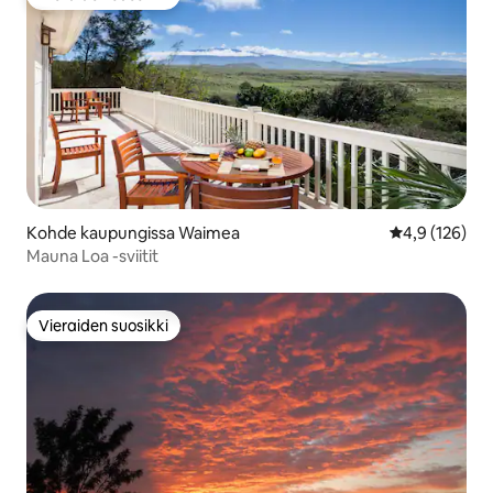
Vieraiden suosikki
Kohde kaupungissa Waimea
Keskimääräine
4,9 (126)
Mauna Loa -sviitit
Vieraiden suosikki
Vieraiden suosikki