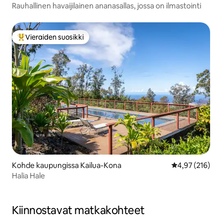
Rauhallinen havaijilainen ananasallas, jossa on ilmastointi
Vieraiden suosikki
Vieraiden suosikkien parhaimmistoa
Kohde kaupungissa Kailua-Kona
Keskimääräinen
4,97 (216)
Halia Hale
Kiinnostavat matkakohteet