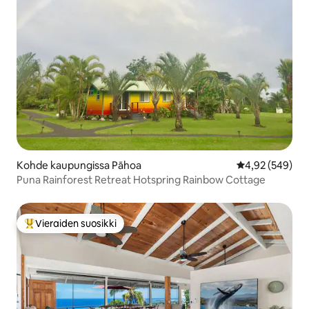
Kohde kaupungissa Pāhoa
Keskimääräinen
4,92 (549)
Puna Rainforest Retreat Hotspring Rainbow Cottage
Vieraiden suosikki
Vieraiden suosikkien parhaimmistoa