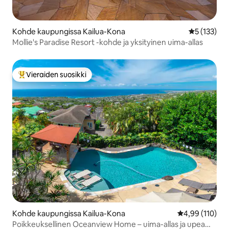
Kohde kaupungissa Kailua-Kona
Keskimääräi
5 (133)
Mollie's Paradise Resort -kohde ja yksityinen uima-allas
Vieraiden suosikki
Vieraiden suosikkien parhaimmistoa
Kohde kaupungissa Kailua-Kona
Keskimääräinen
4,99 (110)
Poikkeuksellinen Oceanview Home – uima-allas ja upea