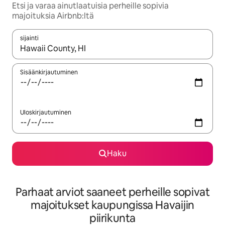
Etsi ja varaa ainutlaatuisia perheille sopivia
majoituksia Airbnb:ltä
sijainti
Kun tulokset ovat saatavilla, navigoi ylös- ja alas-nuolinäppäimi
Sisäänkirjautuminen
Uloskirjautuminen
Haku
Parhaat arviot saaneet perheille sopivat
majoitukset kaupungissa Havaijin
piirikunta