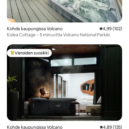
Kohde kaupungissa Volcano
Keskimääräinen
4,99 (102)
Kolea Cottage – 5 minuuttia Volcano National Parkiin
Vieraiden suosikki
Vieraiden suosikkien parhaimmistoa
Kohde kaupungissa Volcano
Keskimääräinen
4,89 (135)