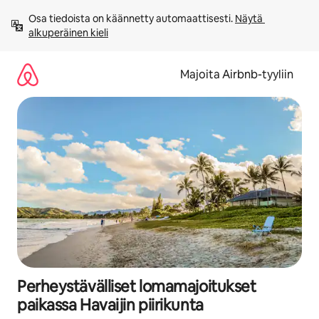
Jätä
Osa tiedoista on käännetty automaattisesti. 
Näytä 
sisältö
alkuperäinen kieli
väliin
Majoita Airbnb-tyyliin
Perheystävälliset lomamajoitukset
paikassa Havaijin piirikunta