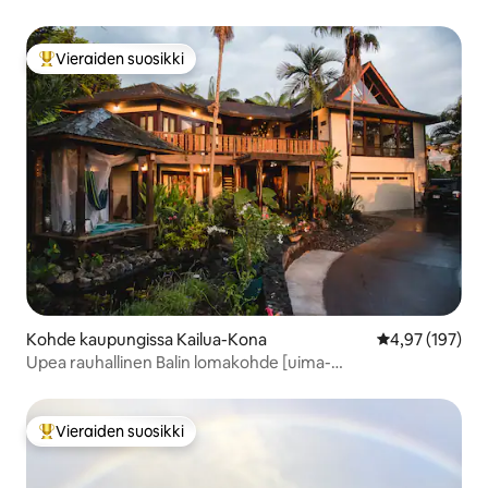
näkymä
Vieraiden suosikki
Vieraiden suosikkien parhaimmistoa
Kohde kaupungissa Kailua-Kona
Keskimääräinen
4,97 (197)
Upea rauhallinen Balin lomakohde [uima-
allas/ilmastointi/merinäkymä]
Vieraiden suosikki
Vieraiden suosikkien parhaimmistoa