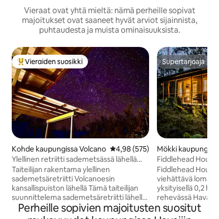
Vieraat ovat yhtä mieltä: nämä perheille sopivat
majoitukset ovat saaneet hyvät arviot sijainnista,
puhtaudesta ja muista ominaisuuksista.
Vieraiden suosikki
Supertarjoaja
Vieraiden suosikkien parhaimmistoa
Supertarjoaja
Kohde kaupungissa Volcano
Keskimääräinen arvio 4,98/5, 57
4,98 (575)
Mökki kaupungiss
Ylellinen retriitti sademetsässä lähellä
Fiddlehead House 
Volcanoesin kansallispuistoa
Retreat
Taiteilijan rakentama ylellinen
Fiddlehead House o
sademetsäretriitti Volcanoesin
viehättävä lomakoh
kansallispuiston lähellä Tämä taiteilijan
yksityisellä 0,2 heh
suunnittelema sademetsäretriitti lähellä
rehevässä Havaiji
Perheille sopivien majoitusten suositut
Havaijin kansallispuistoa on esitelty
muutaman minuuti
Discovery Channelilla (Building off the
kansallispuistosta