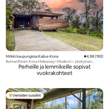
Mökki kaupungissa Kailua-Kona
Keskimääräinen
4,98 (190)
Romanttinen Kona Hideaway | Moderni + yksityinen
Perheille ja lemmikeille sopivat
poreallas
vuokrakohteet
Vieraiden suosikki
Vieraiden suosikkien parhaimmistoa