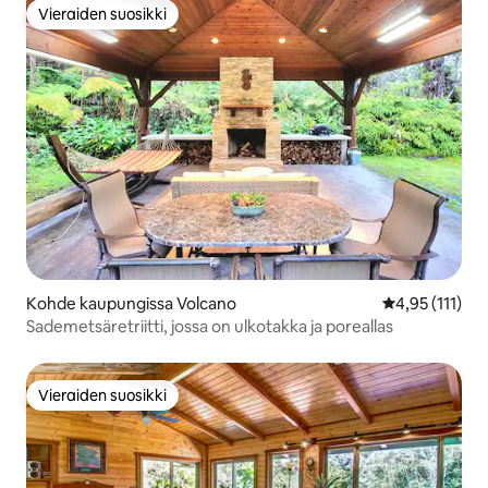
Vieraiden suosikki
Vieraiden suosikki
Kohde kaupungissa Volcano
Keskimääräinen
4,95 (111)
Sademetsäretriitti, jossa on ulkotakka ja poreallas
Vieraiden suosikki
Vieraiden suosikki