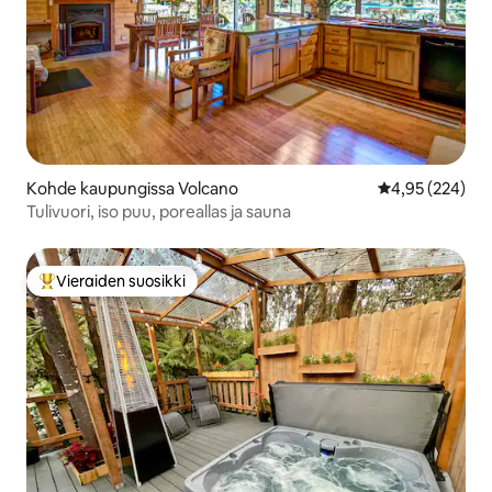
Kohde kaupungissa Volcano
Keskimääräinen
4,95 (224)
Tulivuori, iso puu, poreallas ja sauna
Vieraiden suosikki
Vieraiden suosikkien parhaimmistoa