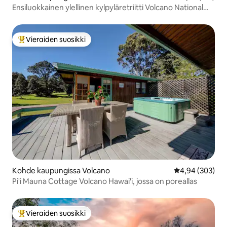
Ensiluokkainen ylellinen kylpyläretriitti Volcano National
Parkin lähellä
Vieraiden suosikki
Vieraiden suosikkien parhaimmistoa
Kohde kaupungissa Volcano
Keskimääräinen
4,94 (303)
Pi'i Mauna Cottage Volcano Hawai'i, jossa on poreallas
Vieraiden suosikki
Vieraiden suosikkien parhaimmistoa