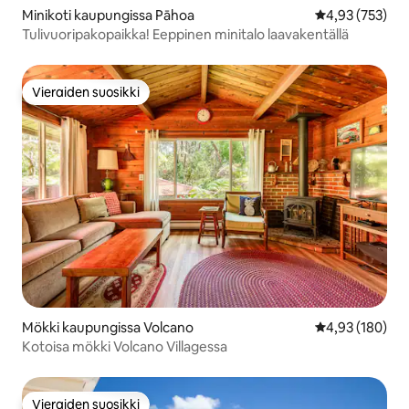
Minikoti kaupungissa Pāhoa
Keskimääräinen
4,93 (753)
Tulivuoripakopaikka! Eeppinen minitalo laavakentällä
Vieraiden suosikki
Vieraiden suosikki
Mökki kaupungissa Volcano
Keskimääräinen
4,93 (180)
Kotoisa mökki Volcano Villagessa
Vieraiden suosikki