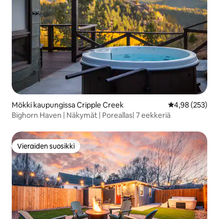
Mökki kaupungissa Cripple Creek
Keskimääräinen
4,98 (253)
Bighorn Haven | Näkymät | Poreallas| 7 eekkeriä
Vieraiden suosikki
Vieraiden suosikki