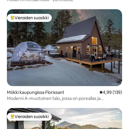
Vieraiden suosikki
Vieraiden suosikkien parhaimmistoa
Mökki kaupungissa Florissant
Keskimääräinen
4,99 (139)
Moderni A-muotoinen talo, jossa on poreallas ja
tähtienkatselukupu
Vieraiden suosikki
Vieraiden suosikkien parhaimmistoa