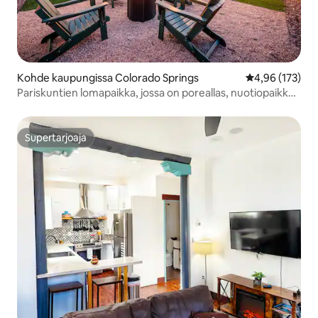
Kohde kaupungissa Colorado Springs
Keskimääräinen
4,96 (173)
Pariskuntien lomapaikka, jossa on poreallas, nuotiopaikka
ja grilli
Supertarjoaja
Supertarjoaja