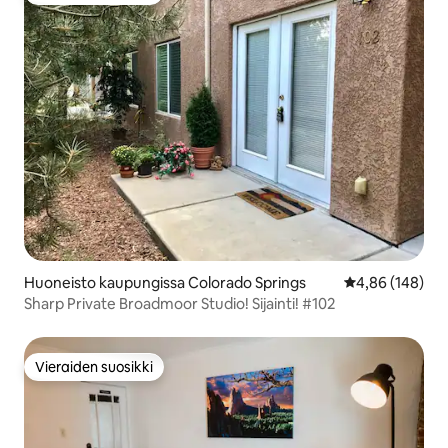
Huoneisto kaupungissa Colorado Springs
Keskimääräinen
4,86 (148)
Sharp Private Broadmoor Studio! Sijainti! #102
Vieraiden suosikki
Vieraiden suosikki