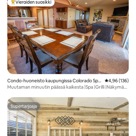
Vieraiden suosikki
Vieraiden suosikkien parhaimmistoa
Condo-huoneisto kaupungissa Colorado Spri
Keskimääräinen
4,96 (136)
ngs
Muutaman minuutin päässä kaikesta |Spa |Grilli |Näkymät
|King-vuode
Supertarjoaja
Supertarjoaja