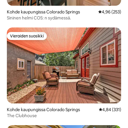
Kohde kaupungissa Colorado Springs
Keskimääräinen
4,96 (253)
Sininen helmi COS: n sydämessä.
Vieraiden suosikki
Vieraiden suosikki
Kohde kaupungissa Colorado Springs
Keskimääräinen
4,84 (331)
The Clubhouse