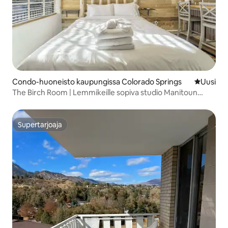
Condo-huoneisto kaupungissa Colorado Springs
Uusi maja
Uusi
The Birch Room | Lemmikeille sopiva studio Manitoun
lähellä
Supertarjoaja
Supertarjoaja