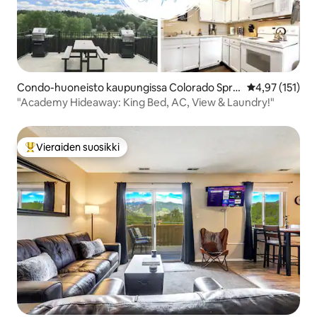
Condo-huoneisto kaupungissa Colorado Sprin
Keskimääräinen
4,97 (151)
gs
"Academy Hideaway: King Bed, AC, View & Laundry!"
Vieraiden suosikki
Vieraiden suosikkien parhaimmistoa