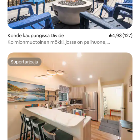
Kohde kaupungissa Divide
Keskimääräinen
4,93 (127)
Kolmionmuotoinen mökki, jossa on pelihuone,
nuotiopaikka ja sauna
Supertarjoaja
Supertarjoaja