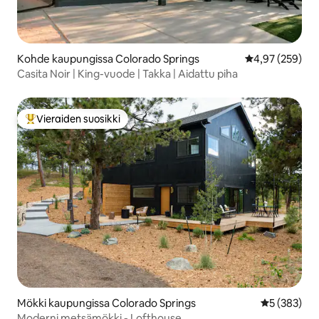
Kohde kaupungissa Colorado Springs
Keskimääräinen
4,97 (259)
Casita Noir | King-vuode | Takka | Aidattu piha
Vieraiden suosikki
Vieraiden suosikkien parhaimmistoa
Mökki kaupungissa Colorado Springs
Keskimääräi
5 (383)
Moderni metsämökki - Lofthouse