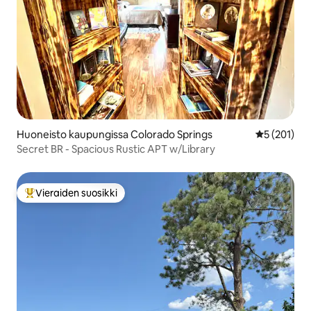
Huoneisto kaupungissa Colorado Springs
Keskimääräi
5 (201)
Secret BR - Spacious Rustic APT w/Library
Vieraiden suosikki
Vieraiden suosikkien parhaimmistoa