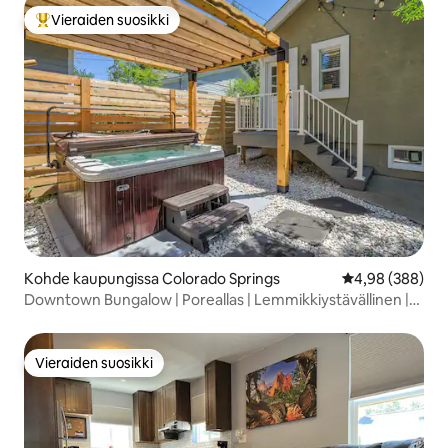
Vieraiden suosikki
Vieraiden suosikkien parhaimmistoa
Kohde kaupungissa Colorado Springs
Keskimääräinen
4,98 (388)
Downtown Bungalow | Poreallas | Lemmikkiystävällinen |
Patio
Vieraiden suosikki
Vieraiden suosikki