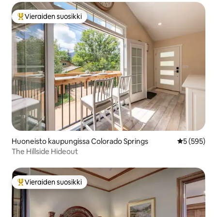
Vieraiden suosikki
Vieraiden suosikkien parhaimmistoa
Huoneisto kaupungissa Colorado Springs
Keskimääräi
5 (595)
The Hillside Hideout
Vieraiden suosikki
Vieraiden suosikkien parhaimmistoa