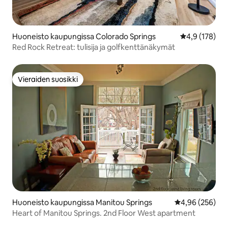
Huoneisto kaupungissa Colorado Springs
Keskimääräine
4,9 (178)
Red Rock Retreat: tulisija ja golfkenttänäkymät
Vieraiden suosikki
Vieraiden suosikki
Huoneisto kaupungissa Manitou Springs
Keskimääräinen
4,96 (256)
Heart of Manitou Springs. 2nd Floor West apartment