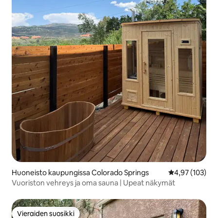
Huoneisto kaupungissa Colorado Springs
Keskimääräinen
4,97 (103)
Vuoriston vehreys ja oma sauna | Upeat näkymät
Vieraiden suosikki
Vieraiden suosikki