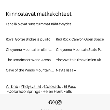
Kiinnostavat matkakohteet
Lähellä olevat suosituimmat nähtävyydet
Royal Gorge Bridge ja puisto
Red Rock Canyon Open Space
Cheyenne Mountainin eläintarha
Cheyenne Mountain State Park
The Broadmoor World Arena
Yhdysvaltain Ilmavoimien Akatemia
Cave of the Winds Mountain Park
Näytä lisää
Airbnb
Yhdysvallat
Colorado
El Paso
Colorado Springs
Helen Hunt Falls