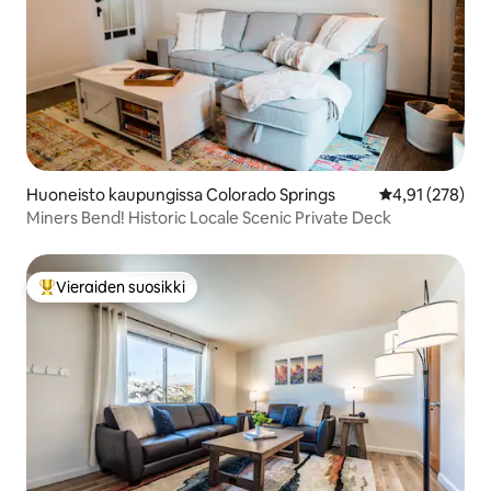
Huoneisto kaupungissa Colorado Springs
Keskimääräinen
4,91 (278)
Miners Bend! Historic Locale Scenic Private Deck
Vieraiden suosikki
Vieraiden suosikkien parhaimmistoa