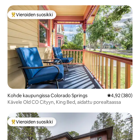
Gods -puiston vieressä
Vieraiden suosikki
Vieraiden suosikkien parhaimmistoa
Kohde kaupungissa Colorado Springs
Keskimääräinen
4,92 (380)
Kävele Old CO Cityyn, King Bed, aidattu porealtaassa
Vieraiden suosikki
Vieraiden suosikkien parhaimmistoa