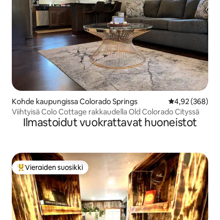
Kohde kaupungissa Colorado Springs
Keskimääräinen
4,92 (368)
Viihtyisä Colo Cottage rakkaudella Old Colorado Cityssä
Ilmastoidut vuokrattavat huoneistot
Vieraiden suosikki
Vieraiden suosikkien parhaimmistoa