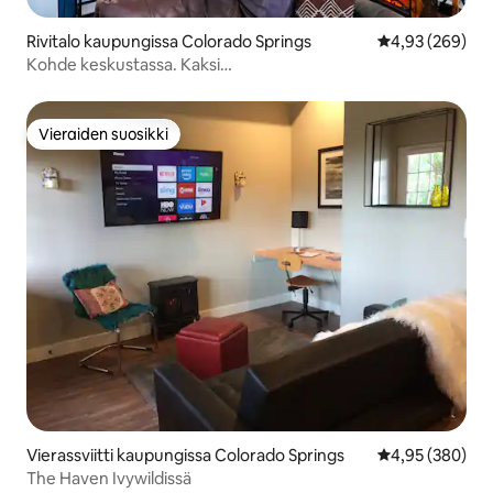
Rivitalo kaupungissa Colorado Springs
Keskimääräinen
4,93 (269)
Kohde keskustassa. Kaksi
kylpyhuonetta*Terassi*Pihapiha*Tulisija
Vieraiden suosikki
Vieraiden suosikki
Vierassviitti kaupungissa Colorado Springs
Keskimääräinen
4,95 (380)
The Haven Ivywildissä