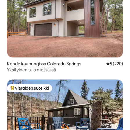
Kohde kaupungissa Colorado Springs
Keskimääräi
5 (220)
Yksityinen talo metsässä
Vieraiden suosikki
Vieraiden suosikkien parhaimmistoa