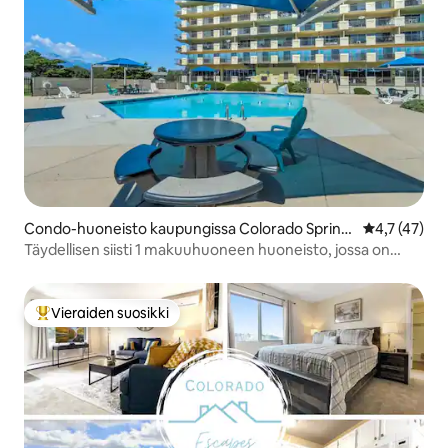
Condo-huoneisto kaupungissa Colorado Spring
Keskimääräin
4,7 (47)
s
Täydellisen siisti 1 makuuhuoneen huoneisto, jossa on
king-vuode
Vieraiden suosikki
Vieraiden suosikkien parhaimmistoa