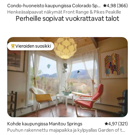
Condo-huoneisto kaupungissa Colorado Spri
Keskimääräinen
4,98 (366)
ngs
Henkeäsalpaavat näkymät Front Range & Pikes Peakille
Perheille sopivat vuokrattavat talot
Vieraiden suosikki
Vieraiden suosikkien parhaimmistoa
Kohde kaupungissa Manitou Springs
Keskimääräinen
4,97 (321)
Puuhun rakennettu majapaikka ja kylpyallas Garden of the