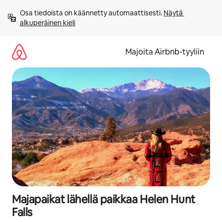
Jätä
Osa tiedoista on käännetty automaattisesti. 
Näytä 
sisältö
alkuperäinen kieli
väliin
Majoita Airbnb-tyyliin
Majapaikat lähellä paikkaa Helen Hunt
Falls