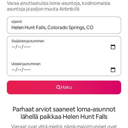
Varaa ainutlaatuisia loma-asuntoja, kodinomaisia
asuntoja ja paljon muuta Airbnb:llä
sijainti
Kun tulokset ovat saatavilla, navigoi ylös- ja alas-nuolinäppäimi
Sisäänkirjautuminen
Uloskirjautuminen
Haku
Parhaat arviot saaneet loma-asunnot
lähellä paikkaa Helen Hunt Falls
Vieraat ovat yhtä mieltä: nämä majoittumiset ovat