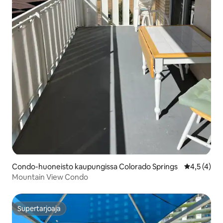
Condo-huoneisto kaupungissa Colorado Springs
Keskimääräi
4,5 (4)
Mountain View Condo
Supertarjoaja
Supertarjoaja