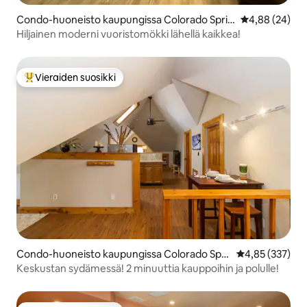
Condo-huoneisto kaupungissa Colorado Sprin
Keskimääräine
4,88 (24)
gs
Hiljainen moderni vuoristomökki lähellä kaikkea!
Vieraiden suosikki
Vieraiden suosikkien parhaimmistoa
Condo-huoneisto kaupungissa Colorado Spri
Keskimääräinen
4,85 (337)
ngs
Keskustan sydämessä! 2 minuuttia kauppoihin ja polulle!