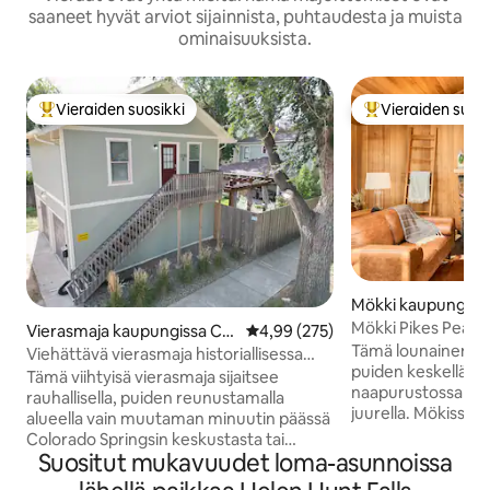
saaneet hyvät arviot sijainnista, puhtaudesta ja muista
ominaisuuksista.
Vieraiden suosikki
Vieraiden suosi
Vieraiden suosikkien parhaimmistoa
Vieraiden suosik
Mökki kaupungiss
-Chipita Park
Mökki Pikes Peakin 
Vierasmaja kaupungissa Col
Keskimääräinen arvio 4,99/5, 27
4,99 (275)
takka, 500 Mbit/s!
Tämä lounainen bo
orado Springs
Viehättävä vierasmaja historiallisessa
puiden keskellä hist
vanhassa Colorado Cityssä!
Tämä viihtyisä vierasmaja sijaitsee
naapurustossa kuu
rauhallisella, puiden reunustamalla
juurella. Mökissä o
alueella vain muutaman minuutin päässä
lattiasta kattoon u
Colorado Springsin keskustasta tai
yksityinen aidattu 
Suositut mukavuudet loma-asunnoissa
historiallisen Old Colorado Cityn
poreallas, kaasuk
sydämestä. Nauti läheisistä paikallisista