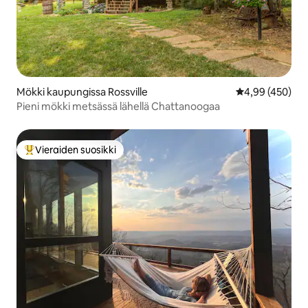
Mökki kaupungissa Rossville
Keskimääräinen
4,99 (450)
Pieni mökki metsässä lähellä Chattanoogaa
Vieraiden suosikki
Vieraiden suosikkien parhaimmistoa