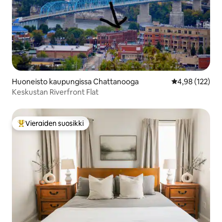
Huoneisto kaupungissa Chattanooga
Keskimääräinen
4,98 (122)
Keskustan Riverfront Flat
Vieraiden suosikki
Vieraiden suosikkien parhaimmistoa