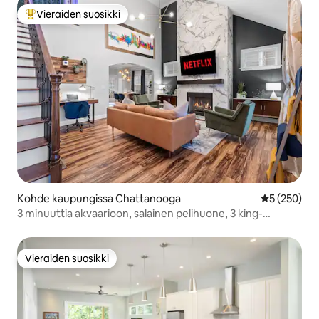
Vieraiden suosikki
Vieraiden suosikkien parhaimmistoa
Kohde kaupungissa Chattanooga
Keskimääräi
5 (250)
3 minuuttia akvaarioon, salainen pelihuone, 3 king-
vuodetta
Vieraiden suosikki
Vieraiden suosikki