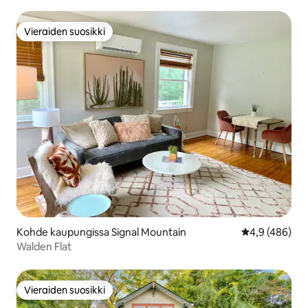
yksityisellä pihalla!!!
Vieraiden suosikki
Vieraiden suosikki
Kohde kaupungissa Signal Mountain
Keskimääräine
4,9 (486)
Walden Flat
Vieraiden suosikki
Vieraiden suosikki