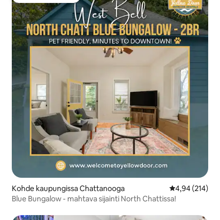
Vieraiden suosikki
Kohde kaupungissa Chattanooga
Keskimääräinen
4,94 (214)
Blue Bungalow - mahtava sijainti North Chattissa!