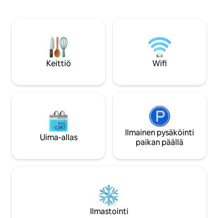
ja aamiaista keittiössä samalla kun katsot
ulottuvat näköala
55 tuuman Roku-televisiota. Tähän
katselupaikka, ulk
huoneistoon kuuluu yksi nimetty
laiskoihin iltoihi
ilmainen pysäköintipaikka ja ylimääräisiä
Whippoorwillin tuoks
vieraille tarkoitettuja pysäköintipaikkoja,
Alexa musiikin kuu
jotka ovat käytettävissä
kattokruunu. Nuku
saapumisjärjestyksessä. Ylimääräisille
tai Canopy-sviitiss
Keittiö
Wifi
ajoneuvoille on maksullinen pysäköinti
näköala tähtiin. Ki
kadulla. Pysäköinti on ilmaista klo 18.00
Whippoorwill-retrii
jälkeen maanantaista lauantaihin ja
ilmaista sunnuntaisin.
Ilmainen pysäköinti
Uima-allas
paikan päällä
Ilmastointi