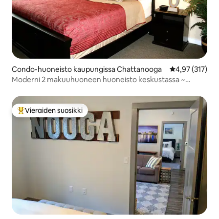
Condo-huoneisto kaupungissa Chattanooga
Keskimääräinen
4,97 (317)
Moderni 2 makuuhuoneen huoneisto keskustassa ~
Southsiden sydämessä
Vieraiden suosikki
Vieraiden suosikkien parhaimmistoa