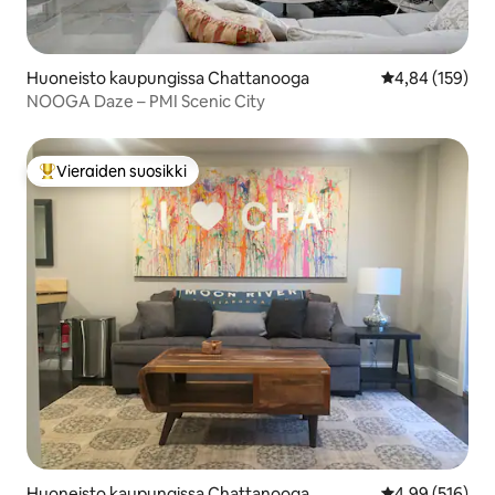
Huoneisto kaupungissa Chattanooga
Keskimääräinen
4,84 (159)
NOOGA Daze – PMI Scenic City
Vieraiden suosikki
Vieraiden suosikkien parhaimmistoa
Huoneisto kaupungissa Chattanooga
Keskimääräinen
4,99 (516)