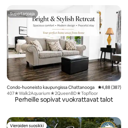
pysäköinti
Supertarjoaja
Supertarjoaja
Condo-huoneisto kaupungissa Chattanooga
Keskimääräinen
4,88 (387)
407★Walk2Aquarium★2QueenBD★Topfloor
Perheille sopivat vuokrattavat talot
Vieraiden suosikki