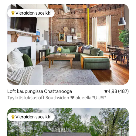
Vieraiden suosikki
Vieraiden suosikkien parhaimmistoa
Loft kaupungissa Chattanooga
Keskimääräinen
4,98 (487)
Tyylikäs luksusloft Southsiden ♥ alueella *UUSI*
Vieraiden suosikki
Vieraiden suosikkien parhaimmistoa