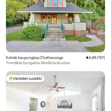
Kohde kaupungissa Chattanooga
Keskimääräinen
4,89 (157)
Trendikäs bungalow lähellä keskustaa
Vieraiden suosikki
Vieraiden suosikkien parhaimmistoa