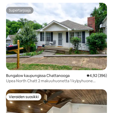
Supertarjoaja
Supertarjoaja
Bungalow kaupungissa Chattanooga
Keskimääräinen
4,92 (396)
Upea North Chatt 2 makuuhuonetta 1 kylpyhuone
bungalow
Vieraiden suosikki
Vieraiden suosikki