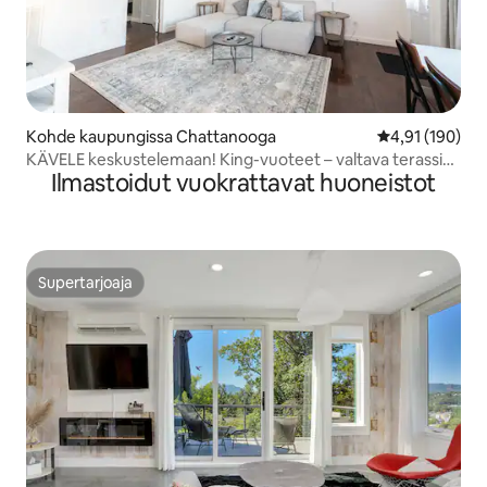
Kohde kaupungissa Chattanooga
Keskimääräinen
4,91 (190)
KÄVELE keskustelemaan! King-vuoteet – valtava terassi
Ilmastoidut vuokrattavat huoneistot
NÄKÖALOILLA
Supertarjoaja
Supertarjoaja