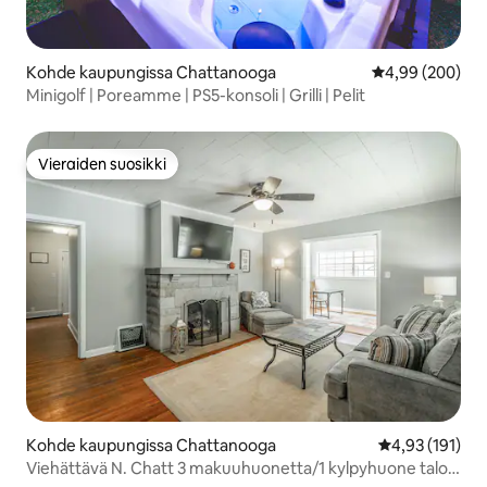
Kohde kaupungissa Chattanooga
Keskimääräinen
4,99 (200)
Minigolf | Poreamme | PS5-konsoli | Grilli | Pelit
Vieraiden suosikki
Vieraiden suosikki
Kohde kaupungissa Chattanooga
Keskimääräinen
4,93 (191)
Viehättävä N. Chatt 3 makuuhuonetta/1 kylpyhuone talo