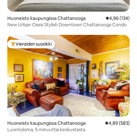
Huoneisto kaupungissa Chattanooga
Keskimääräinen
4,96 (134)
New Urban Oasis Stylish Downtown Chattanooga Condo
Vieraiden suosikki
Vieraiden suosikkien parhaimmistoa
Huoneisto kaupungissa Chattanooga
Keskimääräinen
4,89 (583)
Luontoloma, 5 minuuttia keskustasta