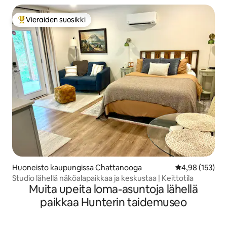
Vieraiden suosikki
Vieraiden suosikkien parhaimmistoa
Huoneisto kaupungissa Chattanooga
Keskimääräinen
4,98 (153)
Studio lähellä näköalapaikkaa ja keskustaa | Keittotila
Muita upeita loma-asuntoja lähellä
paikkaa Hunterin taidemuseo