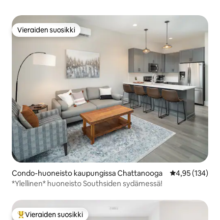
Vieraiden suosikki
Vieraiden suosikki
Condo-huoneisto kaupungissa Chattanooga
Keskimääräinen
4,95 (134)
*Ylellinen* huoneisto Southsiden sydämessä!
Vieraiden suosikki
Vieraiden suosikkien parhaimmistoa