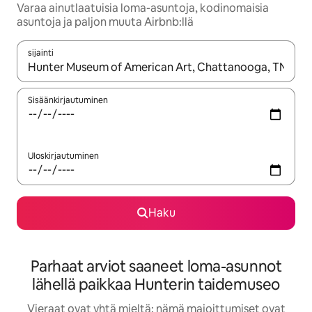
Varaa ainutlaatuisia loma-asuntoja, kodinomaisia
asuntoja ja paljon muuta Airbnb:llä
sijainti
Kun tulokset ovat saatavilla, navigoi ylös- ja alas-nuolinäppäimi
Sisäänkirjautuminen
Uloskirjautuminen
Haku
Parhaat arviot saaneet loma-asunnot
lähellä paikkaa Hunterin taidemuseo
Vieraat ovat yhtä mieltä: nämä majoittumiset ovat