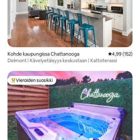
Kohde kaupungissa Chattanooga
Keskimääräinen
4,99 (152)
Delmont | Kävelyetäisyys keskustaan | Kattoterassi
Vieraiden suosikki
Vieraiden suosikkien parhaimmistoa