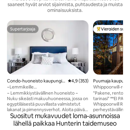
saaneet hyvät arviot sijainnista, puhtaudesta ja muista
ominaisuuksista.
Supertarjoaja
Vieraiden suosi
Supertarjoaja
Vieraiden suosik
Condo-huoneisto kaupungis
Keskimääräinen arvio 4,9/5, 35
4,9 (353)
Puumaja kaupungi
sa Chattanooga
on
~Lemmikeille
Whippoorwill-retri
sopiva~Joenrantahuoneisto, jossa on
~ Lemmikkiystävällinen huoneisto ~
"Pakene, rentoudu 
parveke
Nuku sikeästi makuuhuoneessa, jossa on
tarinasi" **EI P
egyptiläisestä puuvillasta valmistetut
Whippoorwill Retr
lakanat ja pimennysverhot. Aloita päivä
perheystävällinen
Suositut mukavuudet loma-asunnoissa
treenillä kuntosalilla ja viilentävällä
latvassa 20 minuut
pulahduksella uima-altaaseen. Palaa
Chattanoogasta. T
lähellä paikkaa Hunterin taidemuseo
sitten takaisin nauttimaan Keurig-kahvia
lomapaikassa on la