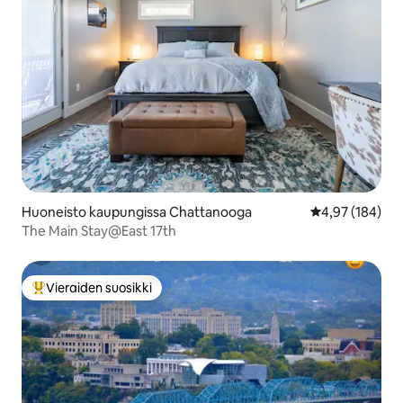
Huoneisto kaupungissa Chattanooga
Keskimääräinen
4,97 (184)
The Main Stay@East 17th
Vieraiden suosikki
Vieraiden suosikkien parhaimmistoa