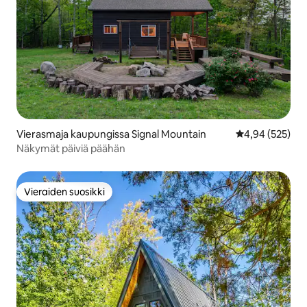
Vierasmaja kaupungissa Signal Mountain
Keskimääräinen
4,94 (525)
Näkymät päiviä päähän
Vieraiden suosikki
Vieraiden suosikki