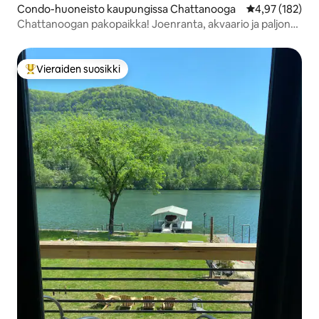
Condo-huoneisto kaupungissa Chattanooga
Keskimääräinen
4,97 (182)
Chattanoogan pakopaikka! Joenranta, akvaario ja paljon
muuta
Vieraiden suosikki
Vieraiden suosikkien parhaimmistoa