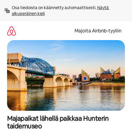
Jätä
Osa tiedoista on käännetty automaattisesti. 
Näytä 
sisältö
alkuperäinen kieli
väliin
Majoita Airbnb-tyyliin
Majapaikat lähellä paikkaa Hunterin
taidemuseo