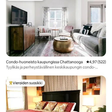
Condo-huoneisto kaupungissa Chattanooga
Keskimääräinen
4,97 (522)
Tyylikäs ja perheystävällinen keskikaupungin condo-
huoneisto, jossa on uima-allas
Vieraiden suosikki
Vieraiden suosikkien parhaimmistoa