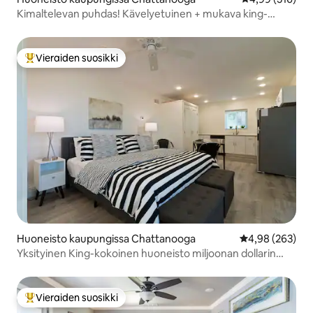
Kimaltelevan puhdas! Kävelyetuinen + mukava king-
vuode!
Vieraiden suosikki
Vieraiden suosikkien parhaimmistoa
Huoneisto kaupungissa Chattanooga
Keskimääräinen
4,98 (263)
Yksityinen King-kokoinen huoneisto miljoonan dollarin
näkymällä minuuttien päässä keskustasta
Vieraiden suosikki
Vieraiden suosikkien parhaimmistoa