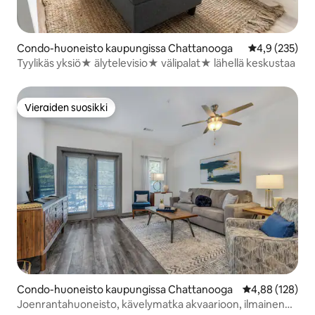
Condo-huoneisto kaupungissa Chattanooga
Keskimääräine
4,9 (235)
Tyylikäs yksiö★ älytelevisio★ välipalat★ lähellä keskustaa
Vieraiden suosikki
Vieraiden suosikki
Condo-huoneisto kaupungissa Chattanooga
Keskimääräinen
4,88 (128)
Joenrantahuoneisto, kävelymatka akvaarioon, ilmainen