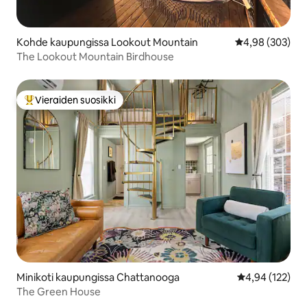
Kohde kaupungissa Lookout Mountain
Keskimääräinen
4,98 (303)
The Lookout Mountain Birdhouse
Vieraiden suosikki
Vieraiden suosikkien parhaimmistoa
Minikoti kaupungissa Chattanooga
Keskimääräinen
4,94 (122)
The Green House