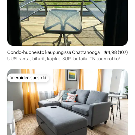
Condo-huoneisto kaupungissa Chattanooga
Keskimääräinen
4,98 (107)
UUSI ranta, laiturit, kajakit, SUP-lautailu, TN-joen rotko!
Vieraiden suosikki
Vieraiden suosikki