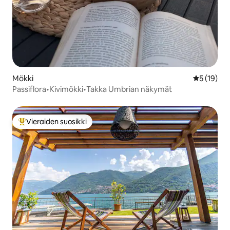
Mökki
Keskimäärä
5 (19)
Passiflora•Kivimökki•Takka Umbrian näkymät
Vieraiden suosikki
Vieraiden suosikkien parhaimmistoa