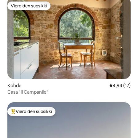
Vieraiden suosikki
Vieraiden suosikki
Kohde
Keskimääräine
4,94 (17)
Casa "Il Campanile"
Vieraiden suosikki
Vieraiden suosikkien parhaimmistoa