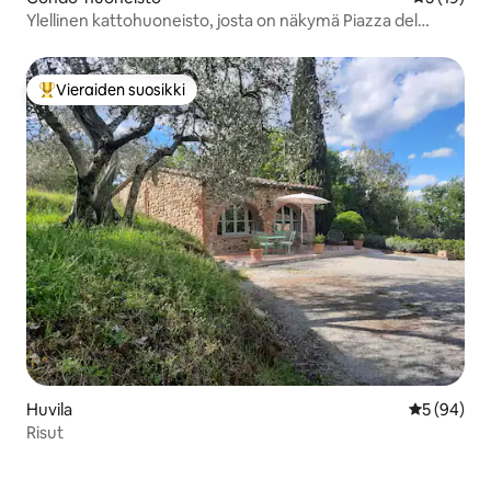
Ylellinen kattohuoneisto, josta on näkymä Piazza del
Campolle
Vieraiden suosikki
Vieraiden suosikkien parhaimmistoa
Huvila
Keskimäärä
5 (94)
Risut