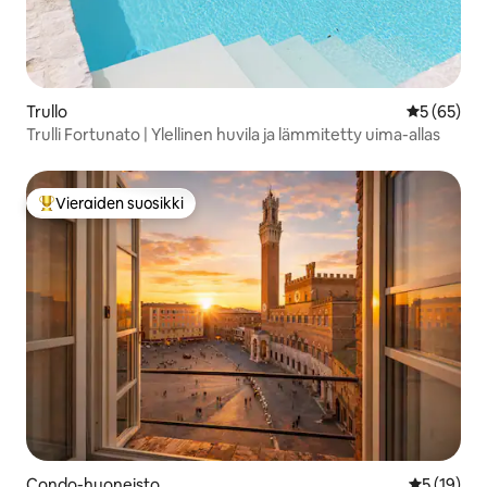
Trullo
Keskimäärä
5 (65)
Trulli Fortunato | Ylellinen huvila ja lämmitetty uima-allas
Vieraiden suosikki
Vieraiden suosikkien parhaimmistoa
Condo-huoneisto
Keskimäärä
5 (19)