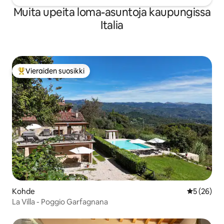
Muita upeita loma-asuntoja kaupungissa
Italia
Vieraiden suosikki
Vieraiden suosikkien parhaimmistoa
Kohde
Keskimäärä
5 (26)
La Villa - Poggio Garfagnana