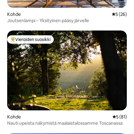
Kohde
Keskimäärä
5 (26)
Joutsenlampi – Yksityinen pääsy järvelle
Vieraiden suosikki
Vieraiden suosikkien parhaimmistoa
Kohde
Keskimäärä
5 (81)
Nauti upeista näkymistä maalaistalossamme Toscanassa