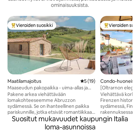
ominaisuuksista.
Vieraiden suosikki
Vieraiden suosi
Vieraiden suosikkien parhaimmistoa
Vieraiden suosik
Maatilamajoitus
Keskimääräinen arvio 5/5, 1
5 (19)
Condo-huoneisto
Maaseudun pakopaikka - uima-allas ja
[Oltrarnon eleganss
poreallas
josta on näkymät 
Pakene arkea viehättävään
Viehättävä korkea
lomakohteeseemme Abruzzon
Firenzen historial
sydämessä. Se on ihanteellinen paikka
sydämessä, Fine A
pariskunnille, jotka etsivät romantiikkaa,
rakennuksessa. ✔ Sopii enintään 4
Suositut mukavuudet kaupungin Italia
tai pienelle perheelle. Kohteemme
vieraalle ✔ Terassi
sijaitsee täydellisesti meren ja vuorten
ainutlaatuinen 3
loma-asunnoissa
välissä, ja ympärillä on upeaa luontoa.
Tervetuliaiskirja ✔
Nauti ainutlaatuisista ulkotilojen
kävelymatka PON