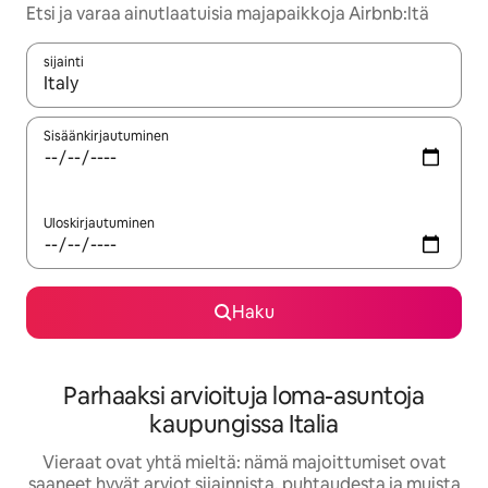
Etsi ja varaa ainutlaatuisia majapaikkoja Airbnb:ltä
sijainti
Kun tulokset ovat saatavilla, navigoi ylös- ja alas-nuolinäppäimi
Sisäänkirjautuminen
Uloskirjautuminen
Haku
Parhaaksi arvioituja loma-asuntoja
kaupungissa Italia
Vieraat ovat yhtä mieltä: nämä majoittumiset ovat
saaneet hyvät arviot sijainnista, puhtaudesta ja muista