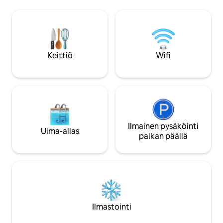
mukavuuksista: virkistävästä uima-
PITTILLE, 10 minuut
altaasta, rentouttavasta porealtaasta,
Signoriaan, 13 min
viihtyisästä nuotiopaikasta ja
kerros ilman hiss
ulkoruokailualueesta. Voit myös tutustua
makuuhuonetta, j
luontoon ja ystävällisiin maatilan
kylpyhuone ✔ Täysi
eläimiimme, kuten vuohiin, kanoihin,
✔ Upeat näkymät S
Keittiö
Wifi
ankkoihin, kissoihin ja rakastettavaan
basilikalle ✔ WI-FI,
koiraamme.
kuuma/kylmä jako
Ilmainen pysäköinti
Uima-allas
paikan päällä
Ilmastointi