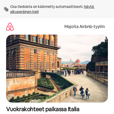
Jätä
Osa tiedoista on käännetty automaattisesti. 
Näytä 
sisältö
alkuperäinen kieli
väliin
Majoita Airbnb-tyyliin
Vuokrakohteet paikassa Italia