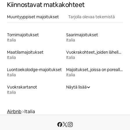
Kiinnostavat matkakohteet
Muuntyyppiset majoitukset
Tarjolla olevaa tekemistä
Tornimajoitukset
Saarimajoitukset
Italia
Italia
Maatilamajoitukset
Vuokrakohteet, joiden lähellä on rinne tai latu
Italia
Italia
Luontoekolodge-majoitukset
Majoitukset, joissa on poreallas
Italia
Italia
Vuokrakartanot
Näytä lisää
Italia
Airbnb
Italia