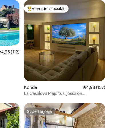
Vieraiden suosikki
istoa
Vieraiden suosikkien parhaimmistoa
eskimääräinen arvio 4,96/5, 112 arvostelua
4,96 (112)
Kohde
Keskimääräinen arvio 4
4,98 (157)
La Casalova Majoitus, jossa on
poreamme ja suuri näyttö
Supertarjoaja
Supertarjoaja