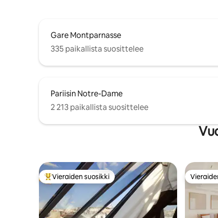
Gare Montparnasse
335 paikallista suosittelee
Pariisin Notre-Dame
2 213 paikallista suosittelee
Vuo
Vieraiden suosikki
Vieraide
Vieraiden suosikkien parhaimmistoa
Vieraide