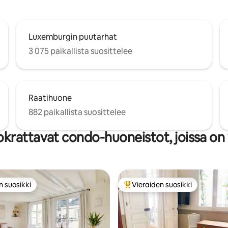
Luxemburgin puutarhat
3 075 paikallista suosittelee
Raatihuone
882 paikallista suosittelee
krattavat condo-huoneistot, joissa on 
n suosikki
Vieraiden suosikki
n suosikki
Vieraiden suosikkien parhaimm