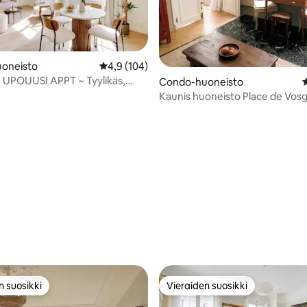
oneisto
Keskimääräinen arvio 4,9/5, 104 arvostelua
4,9 (104)
! UPOUUSI APPT ~ Tyylikäs,
94/5, 239 arvostelua
Condo-huoneisto
K
en ja mukava
Kaunis huoneisto Place de Vosg
Marais
n suosikki
Vieraiden suosikki
n suosikki
Vieraiden suosikki