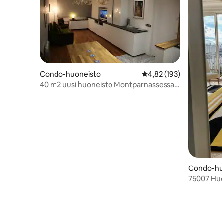
Condo-huoneisto
Keskimääräinen arvio 4,
4,82 (193)
40 m2 uusi huoneisto Montparnassessa,
näkymä Eiffel-torniin
Condo-hu
75007 Huo
torniin