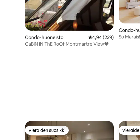
Condo-hu
So Marais
Condo-huoneisto
Keskimääräinen arvio 4,
4,94 (239)
aurinkoin
CaBiN iN ThE RoOf Montmartre View♥
Vieraiden suosikki
Vieraide
Vieraiden suosikki
Vieraide