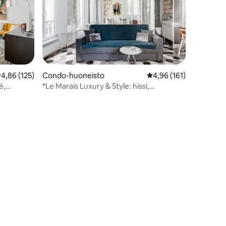
eskimääräinen arvio 4,86/5, 125 arvostelua
4,86 (125)
Condo-huoneisto
Keskimääräinen arvio 4
4,96 (161)
é,
*Le Marais Luxury & Style: hissi,
pesukone, kuivausrumpu