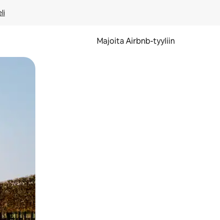
li
Majoita Airbnb-tyyliin