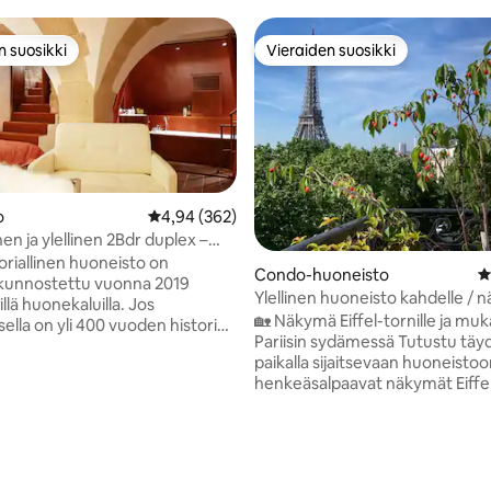
n suosikki
Vieraiden suosikki
n suosikki
Vieraiden suosikki
o
Keskimääräinen arvio 4,94/5, 362 arvostelua
4,94 (362)
inen ja ylellinen 2Bdr duplex –
ame
oriallinen huoneisto on
Condo-huoneisto
K
ti kunnostettu vuonna 2019
Ylellinen huoneisto kahdelle /
illä huonekaluilla. Jos
Eiffel-torniin
🏡 Näkymä Eiffel-tornille ja m
lla on yli 400 vuoden historia,
Pariisin sydämessä Tutustu täydellisellä
hen asti kuuluisan entisen
paikalla sijaitsevaan huoneistoo
n, kansanedustajan ja
henkeäsalpaavat näkymät Eiffel
ti Mitterrandin
ja Pariisin katoille. Nauti viehät
äällikön asuinpaikka, joka
parvekkeesta aamukahvia tai ape
20 metrin päässä. Sijaitsee
varten, vain muutaman askele
adulla, hiljainen mutta lähellä
Champs-Élysées 'stä, Avenue
6 minuutin kävelymatkan päässä
Montaignesta ja suosituimmist