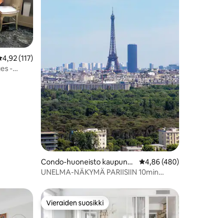
eskimääräinen arvio 4,92/5, 117 arvostelua
4,92 (117)
es -
Condo-huoneisto kaupungi
Keskimääräinen arvio 4
4,86 (480)
ssa Suresnes
UNELMA-NÄKYMÄ PARIISIIN 10min
keskustaan 135m2 & Terrace
Vieraiden suosikki
Vieraiden suosikki