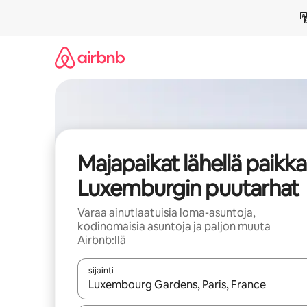
Jätä
sisältö
väliin
Majapaikat lähellä paikk
Luxemburgin puutarhat
Varaa ainutlaatuisia loma-asuntoja,
kodinomaisia asuntoja ja paljon muuta
Airbnb:llä
sijainti
Kun tulokset ovat saatavilla, navigoi ylös- ja alas