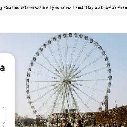
Osa tiedoista on käännetty automaattisesti. 
Näytä alkuperäinen kie
aa
-nuolinäppäimillä tai tutustu koskettamalla tai pyyhkäisemällä.