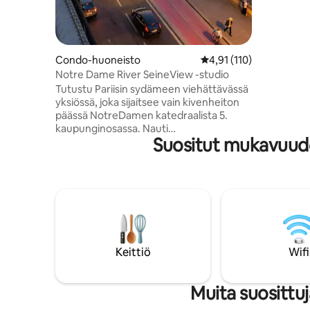
RER: ltä s
Versailles
ja vain 1
Damesta. C
ovat Pfize
Condo-huoneisto
Keskimääräinen arvio 4
4,91 (110)
Notre Dame River SeineView -studio
Tutustu Pariisin sydämeen viehättävässä
yksiössä, joka sijaitsee vain kivenheiton
päässä NotreDamen katedraalista 5.
kaupunginosassa. Nauti
Suositut mukavuude
henkeäsalpaavista näkymistä katedraaliin
parvekkeeltasi, joka sijaitsee 6.
kerroksessa historiallisessa 1800-luvun
rakennuksessa ilman hissiä.
Majoittumiseen sisältyy yksityinen
suihku, jaettua wc-tilaa, joiden puhtautta
huolehditaan. Nauti kapeiden,
mutkittelevien portaiden viehätyksestä,
joka on ihanteellinen kevyelle
Keittiö
Wifi
matkailijalle. Lähde tutustumaan läheisiin
nähtävyyksiin, kauppoihin ja kulinaarisiin
iloihin. Tervetuloa :)
Muita suosittu