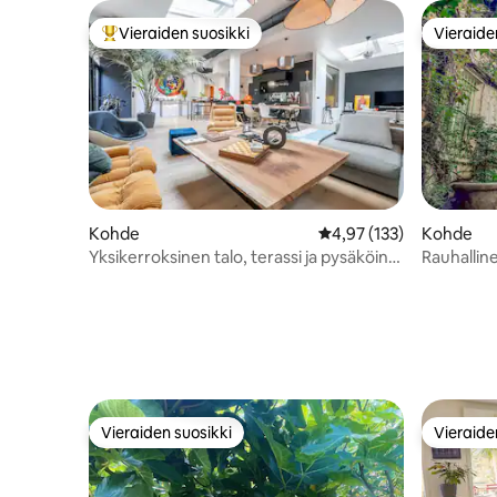
Vieraiden suosikki
Vieraide
Vieraiden suosikkien parhaimmistoa
Vieraide
Kohde
Keskimääräinen arvio 4,
4,97 (133)
Kohde
Yksikerroksinen talo, terassi ja pysäköinti,
Rauhallin
Pariisi<>Disney
Canal St-
Vieraiden suosikki
Vieraide
Vieraiden suosikki
Vieraide