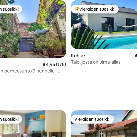
n suosikki
Vieraiden suosikki
n suosikki
Vieraiden suosikkien parhaimm
Kohde
K
Talo, jossa on uima-allas
97/5, 133 arvostelua
Keskimääräinen arvio 4,95/5, 176 arvostelua
4,95 (176)
en perheasunto 9 hengelle –
Martin
n suosikki
Vieraiden suosikki
n suosikki
Vieraiden suosikki