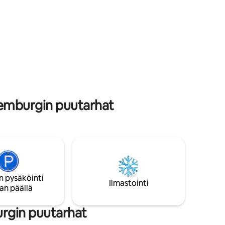
mikä on harvinaista historiallisessa 400
itsee
vuotta vanhassa rakennuksessa Valon
kaupungin sydämessä. Viehätys on sen
 ovat
toinen nimi.
styvät
ainti
xemburgin puutarhat
n pysäköinti
Ilmastointi
an päällä
urgin puutarhat