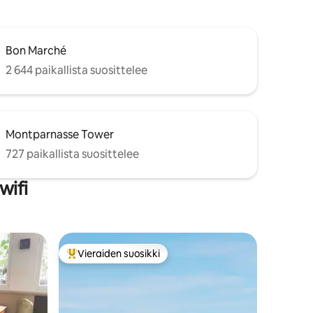
Bon Marché
2 644 paikallista suosittelee
Montparnasse Tower
727 paikallista suosittelee
wifi
Vieraiden suosikki
istoa
Vieraiden suosikkien parhaimmistoa