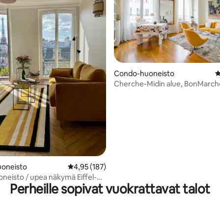
82/5, 193 arvostelua
Condo-huoneisto
K
Cherche-Midin alue, BonMarch
Luxemburg
oneisto
Keskimääräinen arvio 4,95/5, 187 arvostelua
4,95 (187)
neisto / upea näkymä Eiffel-
Perheille sopivat vuokrattavat talot