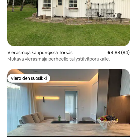
Vierasmaja kaupungissa Torsås
Keskimääräine
4,88 (84)
Mukava vierasmaja perheelle tai ystäväporukalle.
Vieraiden suosikki
Vieraiden suosikki