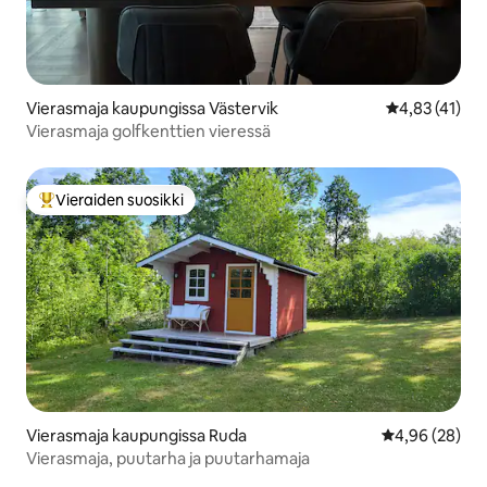
Vierasmaja kaupungissa Västervik
Keskimääräine
4,83 (41)
Vierasmaja golfkenttien vieressä
Vieraiden suosikki
Vieraiden suosikkien parhaimmistoa
Vierasmaja kaupungissa Ruda
Keskimääräine
4,96 (28)
Vierasmaja, puutarha ja puutarhamaja