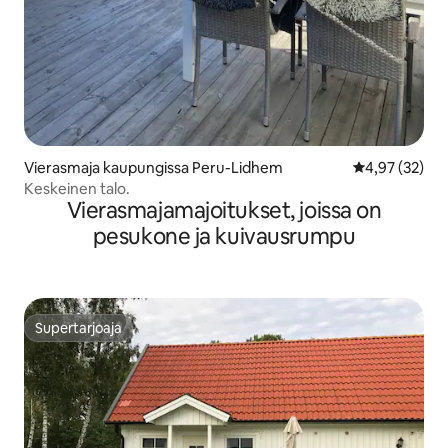
Vierasmaja kaupungissa Peru-Lidhem
Keskimääräine
4,97 (32)
Keskeinen talo.
Vierasmajamajoitukset, joissa on
pesukone ja kuivausrumpu
Supertarjoaja
Supertarjoaja