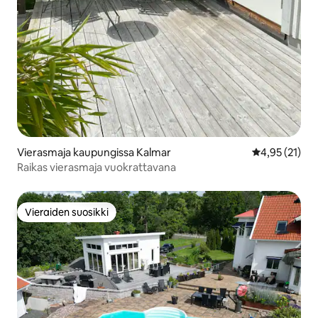
Vierasmaja kaupungissa Kalmar
Keskimääräine
4,95 (21)
Raikas vierasmaja vuokrattavana
Vieraiden suosikki
Vieraiden suosikki