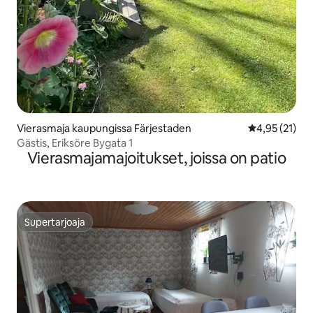
Vierasmaja kaupungissa Färjestaden
Keskimääräine
4,95 (21)
Gästis, Eriksöre Bygata 1
Vierasmajamajoitukset, joissa on patio
Supertarjoaja
Supertarjoaja