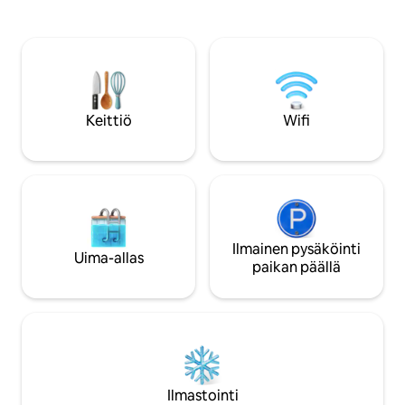
keittolevy. Tee-/kahvikeitin,
on pesukone. Vierastalo meren rannalla
mikroaaltouuni, jääkaappi, grilli. WC,
Gränsössä, lähellä 
jossa on suihku, wc. Ota omat
on noin 35 neliömetr
vuodevaatteet/pyyhkeet mukaan tai
makuuhuone 2 heng
vuokraa ne 100 SEK:lla (10 EUR) per
olohuone, jossa o
henkilö. Maksettava saapuessa.
2 hengelle). Mukava
Loppusiivous ennen vuokralaisen lähtöä.
istumapaikat neljäl
Keittiö
Wifi
Majoittaja voi myös suorittaa
Kylpyhuoneessa on
loppusiivouksen sopimuksen mukaan,
pesukone.
100 SEK (10 EUR) Ei lemmikkieläimiä, ei
tupakointia talossa.
Ilmainen pysäköinti
Uima-allas
paikan päällä
Ilmastointi