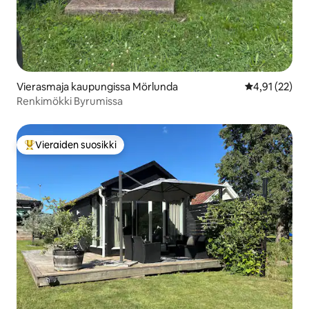
Vierasmaja kaupungissa Mörlunda
Keskimääräine
4,91 (22)
Renkimökki Byrumissa
Vieraiden suosikki
Vieraiden suosikkien parhaimmistoa