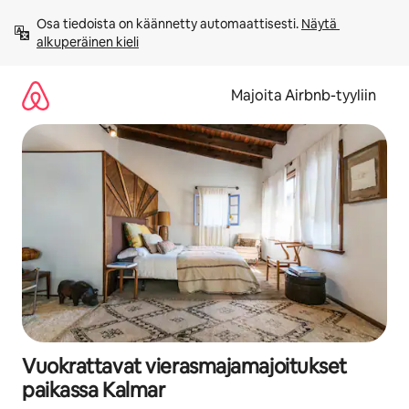
Jätä
Osa tiedoista on käännetty automaattisesti. 
Näytä 
sisältö
alkuperäinen kieli
väliin
Majoita Airbnb-tyyliin
Vuokrattavat vierasmajamajoitukset
paikassa Kalmar