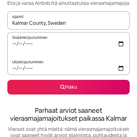
Etsi ja varaa Airbnb:ltä ainutlaatuisia vierasmajamajoja
sijainti
Kun tulokset ovat saatavilla, navigoi ylös- ja alas-nuolinäppäimi
Sisäänkirjautuminen
Uloskirjautuminen
Haku
Parhaat arviot saaneet
vierasmajamajoitukset paikassa Kalmar
Vieraat ovat yhtä mieltä: nämä vierasmajamajoitukset
ovat saaneet hyvät arviot sijainnista, puhtaudesta ja