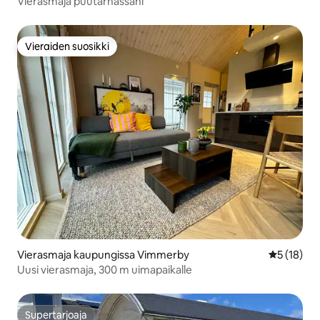
Vierasmaja puutarhassani
Vieraiden suosikki
Vieraiden suosikki
Vierasmaja kaupungissa Vimmerby
Keskimäärä
5 (18)
Uusi vierasmaja, 300 m uimapaikalle
Supertarjoaja