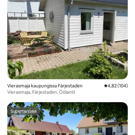
Supertarjoaja
Vierasmaja kaupungissa Färjestaden
Keskimääräinen
4,82 (104)
Vierasmaja, Färjestaden, Öölanti!
Supertarjoaja
Supertarjoaja