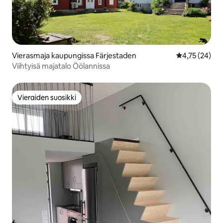
Vierasmaja kaupungissa Färjestaden
Keskimääräine
4,75 (24)
Viihtyisä majatalo Öölannissa
Vieraiden suosikki
Vieraiden suosikki