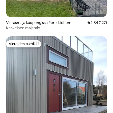
Vierasmaja kaupungissa Peru-Lidhem
Keskimääräinen
4,84 (127)
Keskeinen majatalo
Vieraiden suosikki
Vieraiden suosikki