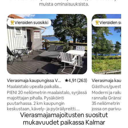
muista ominaisuuksista.
Vieraiden suosikki
Vieraiden suosi
Vieraiden suosikkien parhaimmistoa
Vieraiden suosik
Vierasmaja kaupungissa Väs
Keskimääräinen arvio 4,91/5, 26
4,91 (263)
Vierasmaja kaupun
tervik
tervik
Maalaistalo upealla paikalla
Gästhus/guesthou
merenlahdella.
sea 4 pax
PIENI 20 neliömetrin maalaistalo, syrjässä
Moderni ja raikas 
majoittajan pihalla. Pysäköinti
rannalla Gränsössä
puutarhassa. 2 km kaupungin
35 neliömetrin ta
keskustaan, kävely- ja pyöräilyreitti.
jossa on parivuode
Vierasmajamajoitusten suositut
Polkupyöriä on lainattavissa. 50 metriä
mukava vuodesohv
laiturille, josta pääsee uimaan.
hengelle, ja hyvä ke
mukavuudet paikassa Kalmar
Ilmastointi, wifi, keittokomero, jossa on
istumapaikkaa, se