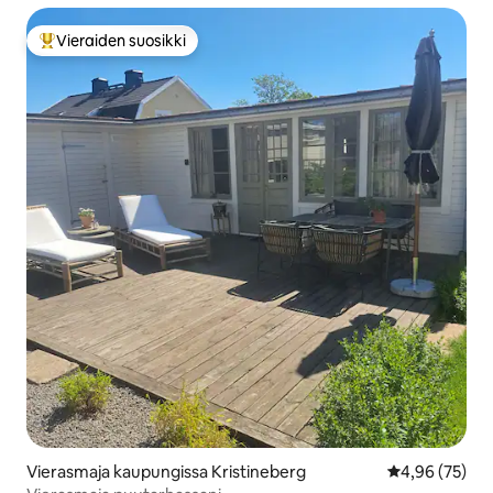
Vieraiden suosikki
Vieraiden suosikkien parhaimmistoa
Vierasmaja kaupungissa Kristineberg
Keskimääräine
4,96 (75)