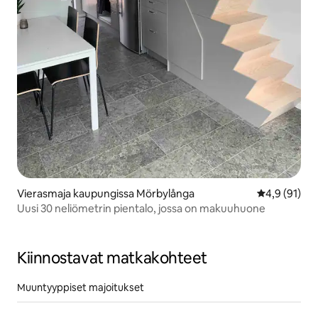
Vierasmaja kaupungissa Mörbylånga
Keskimääräin
4,9 (91)
Uusi 30 neliömetrin pientalo, jossa on makuuhuone
Kiinnostavat matkakohteet
Muuntyyppiset majoitukset