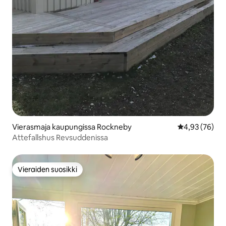
Vierasmaja kaupungissa Rockneby
Keskimääräine
4,93 (76)
Attefallshus Revsuddenissa
Vieraiden suosikki
Vieraiden suosikki