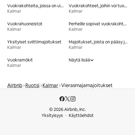
Vuokrakohteita, joissa on uima-allas
Vuokrakohteet, joihin voi tuoda lemmikin
Kalmar
Kalmar
Vuokrahuoneistot
Perheille sopivat vuokrakohteet
Kalmar
Kalmar
Yksityiset sviittimajoitukset
Majoitukset, joista on pääsy järvelle
Kalmar
Kalmar
Vuokramökit
Näytä lisää
Kalmar
Airbnb
Ruotsi
Kalmar
Vierasmajamajoitukset
© 2026 Airbnb, Inc.
Yksityisyys
Käyttöehdot