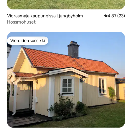
Vierasmaja kaupungissa Ljungbyholm
Keskimääräine
4,87 (23)
Hossmohuset
Vieraiden suosikki
Vieraiden suosikki