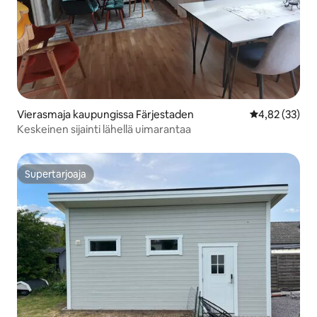
Vierasmaja kaupungissa Färjestaden
Keskimääräine
4,82 (33)
Keskeinen sijainti lähellä uimarantaa
Supertarjoaja
Supertarjoaja