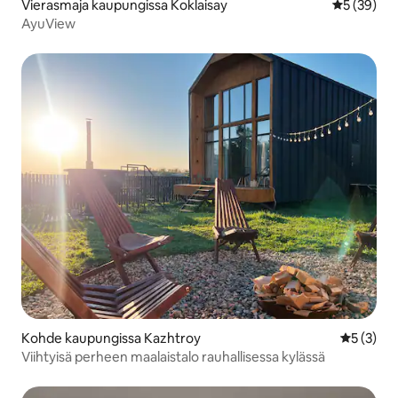
Vierasmaja kaupungissa Koklaisay
Keskimäärä
5 (39)
AyuView
Kohde kaupungissa Kazhtroy
Keskimäär
5 (3)
Viihtyisä perheen maalaistalo rauhallisessa kylässä