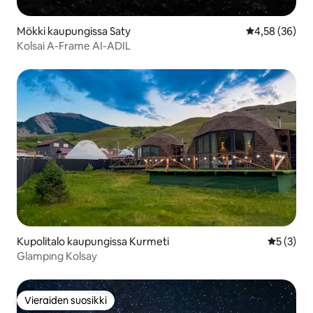
Mökki kaupungissa Saty
Keskimääräine
4,58 (36)
Kolsai A-Frame AI-ADIL
Kupolitalo kaupungissa Kurmeti
Keskimäär
5 (3)
Glampıng Kolsay
Vieraiden suosikki
Vieraiden suosikki