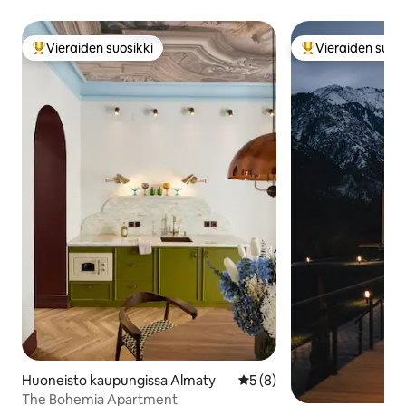
Vieraiden suosikki
Vieraiden suosi
Vieraiden suosikkien parhaimmistoa
Vieraiden suosik
Huoneisto kaupungissa Almaty
Keskimääräinen arvio 5/5, 
5 (8)
The Bohemia Apartment