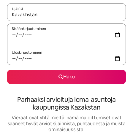
sijainti
Kun tulokset ovat saatavilla, navigoi ylös- ja alas-nuolinäppäimi
Sisäänkirjautuminen
Uloskirjautuminen
Haku
Parhaaksi arvioituja loma-asuntoja
kaupungissa Kazakstan
Vieraat ovat yhtä mieltä: nämä majoittumiset ovat
saaneet hyvät arviot sijainnista, puhtaudesta ja muista
ominaisuuksista.