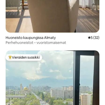
Huoneisto kaupungissa Almaty
Keskimäärä
5 (32)
Perhehuoneistot – vuoristomaisemat
Vieraiden suosikki
Vieraiden suosikkien parhaimmistoa