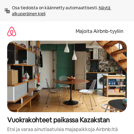
Jätä
Osa tiedoista on käännetty automaattisesti. 
Näytä 
sisältö
alkuperäinen kieli
väliin
Majoita Airbnb-tyyliin
Vuokrakohteet paikassa Kazakstan
Etsi ja varaa ainutlaatuisia majapaikkoja Airbnb:ltä