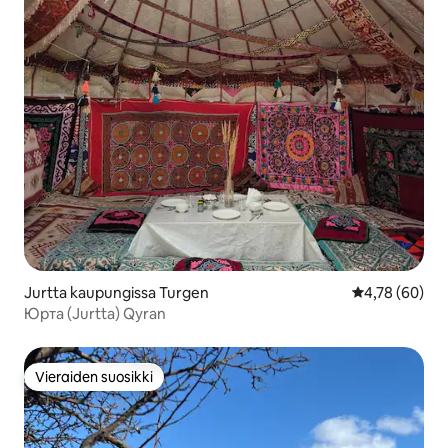
Jurtta kaupungissa Turgen
Keskimääräine
4,78 (60)
Юрта (Jurtta) Qyran
Vieraiden suosikki
Vieraiden suosikki