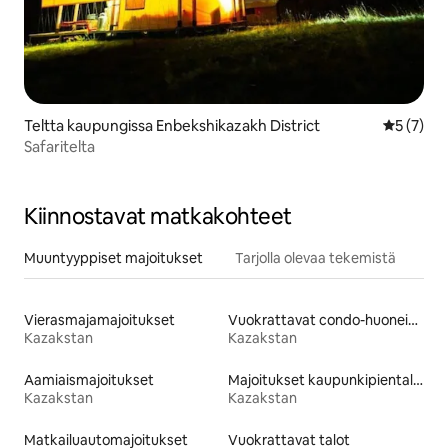
Teltta kaupungissa Enbekshikazakh District
Keskimäär
5 (7)
Safaritelta
Kiinnostavat matkakohteet
Muuntyyppiset majoitukset
Tarjolla olevaa tekemistä
Vierasmajamajoitukset
Vuokrattavat condo-huoneistot
Kazakstan
Kazakstan
Aamiaismajoitukset
Majoitukset kaupunkipientaloissa
Kazakstan
Kazakstan
Matkailuautomajoitukset
Vuokrattavat talot