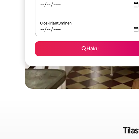
Uloskirjautuminen
Haku
Tila