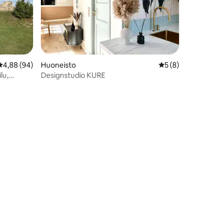
Keskimääräinen arvio 4,88/5, 94 arvostelua
4,88 (94)
Huoneisto
Keskimääräinen ar
5 (8)
lu,
Designstudio KURE