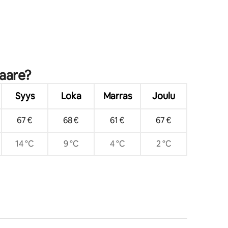
saare?
Syys
Loka
Marras
Joulu
67 €
68 €
61 €
67 €
14 °C
9 °C
4 °C
2 °C