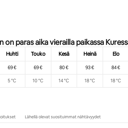
,89/5, 18 arvostelua
in on paras aika vierailla paikassa Kures
Huhti
Touko
Kesä
Heinä
Elo
69 €
69 €
80 €
93 €
84 €
5 °C
10 °C
14 °C
18 °C
18 °C
oitukset
Lähellä olevat suosituimmat nähtävyydet