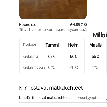
Huoneisto
Keskimääräinen arvio 4
4,89 (18)
Tilava huoneisto Kuressaaren sydämessä
Millo
Kuukausi
Tammi
Helmi
Maalis
67 €
66 €
65 €
Keskihinta
0 °C
−1 °C
1 °C
Keskilämpötila
Kiinnostavat matkakohteet
Lähellä sijaitsevat matkakohteet
Muuntyyppiset maj