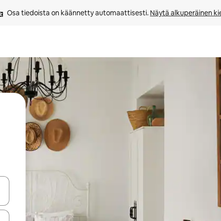
Osa tiedoista on käännetty automaattisesti. 
Näytä alkuperäinen kie
-nuolinäppäimillä tai tutustu koskettamalla tai pyyhkäisemällä.