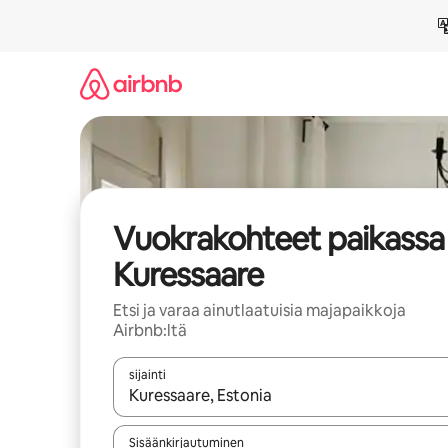
Jätä
sisältö
väliin
Vuokrakohteet paikassa
Kuressaare
Etsi ja varaa ainutlaatuisia majapaikkoja
Airbnb:ltä
sijainti
Kun tulokset ovat saatavilla, navigoi ylös- ja alas
Sisäänkirjautuminen