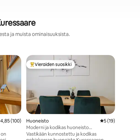
Kuressaare
esta ja muista ominaisuuksista.
Huoneist
Vieraiden suosikki
Vieraide
Vieraiden suosikkien parhaimmistoa
Vieraide
Upouusi 
huoneist
Tervetulo
skandina
joka sijai
rakennuk
Se on tyy
korkeat kat
on yksity
pysäköint
eskimääräinen arvio 4,85/5, 100 arvostelua
4,85 (100)
Huoneisto
Keskimääräinen arv
5 (19)
huoneisto
Moderni ja kodikas huoneisto
keittiö,
 parveke
Kuressaaren sydämessä
 on
Vastikään kunnostettu ja kodikas
yhteinen 
esi
pohjakerran huoneisto Kuressaaren