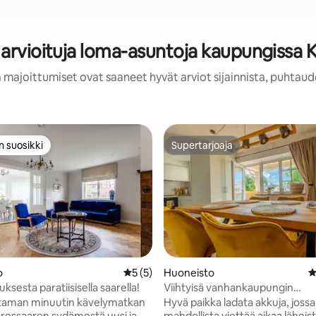
 arvioituja loma-asuntoja kaupungissa 
 majoittumiset ovat saaneet hyvät arviot sijainnista, puhtaud
n suosikki
Supertarjoaja
n suosikki
Supertarjoaja
o
Keskimääräinen arvio 5/5, 5 arvostelua
5 (5)
Huoneisto
K
65/5, 139 arvostelua
uksesta paratiisisella saarella!
Viihtyisä vanhankaupungin
kattohuoneisto, jossa on suuri
taman minuutin kävelymatkan
Hyvä paikka ladata akkuja, jossa
ressaaren sydämestä uusi ja
mahdollista viettää aikaa läheist