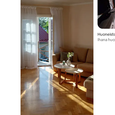
katujen kulmassa sijaitsevassa liiketilassa
oli jo kaksi suurempaa ikkunaa kuin tässä.
Muuten ikkunoita oli kuusi. Vuonna 1940
rakennus kansallistettiin, ja sodan jälkeen
NKVD toimi pohjakerroksessa. Lokerot
jätettiin vuonna 1944, ja ne luultavasti
upposivat laivan uponessa.
Huoneist
Neuvostoaikana talon sisätilojen
Ihana hu
suunnittelua muutettiin, ja rakennus
vieressä
jaettiin useampiin huoneistoihin. 2000-
luvun toisella vuosikymmenellä
rakennukseen tehtiin uusi katto ja katto
sekä uudet sopivat ikkunat, ja
kunnostustyöt saatiin päätökseen
vuonna 2020. Nykyään rakennus on
jaettu viiteen huoneistoon.
Kulmahuoneistossa on vanha
kalkkikiviseinä ja lankkikatto.