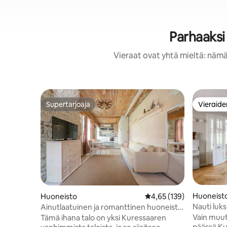
Parhaaksi
Vieraat ovat yhtä mieltä: nämä
Supertarjoaja
Vieraide
Supertarjoaja
Vieraide
Huoneist
Huoneisto
Keskimääräinen arvio 4,
4,65 (139)
Nauti luks
Ainutlaatuinen ja romanttinen huoneisto
kaupungin keskustassa
Vain muu
Tämä ihana talo on yksi Kuressaaren
päässä Ku