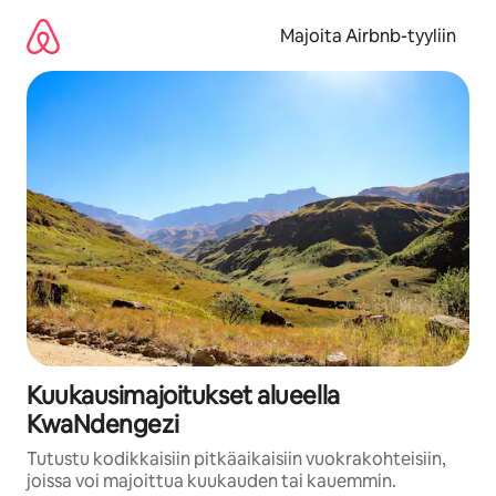
Jätä
sisältö
Majoita Airbnb-tyyliin
väliin
Kuukausimajoitukset alueella
KwaNdengezi
Tutustu kodikkaisiin pitkäaikaisiin vuokrakohteisiin,
joissa voi majoittua kuukauden tai kauemmin.