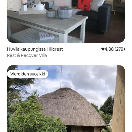
Huvila kaupungissa Hillcrest
Keskimääräinen
4,88 (279)
Rest & Recover Villa
Vieraiden suosikki
Vieraiden suosikki