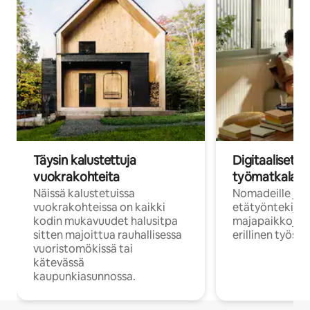
Täysin kalustettuja
Digitaaliset n
vuokrakohteita
työmatkalais
Näissä kalustetuissa
Nomadeille ja
vuokrakohteissa on kaikki
etätyöntekijöi
kodin mukavuudet halusitpa
majapaikkoja, jo
sitten majoittua rauhallisessa
erillinen työske
vuoristomökissä tai
kätevässä
kaupunkiasunnossa.