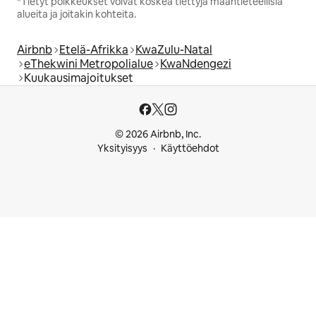
*Tietyt poikkeukset voivat koskea tiettyjä maantieteellisiä
alueita ja joitakin kohteita.
Airbnb
Etelä-Afrikka
KwaZulu-Natal
eThekwini Metropolialue
KwaNdengezi
Kuukausimajoitukset
© 2026 Airbnb, Inc.
Yksityisyys
Käyttöehdot