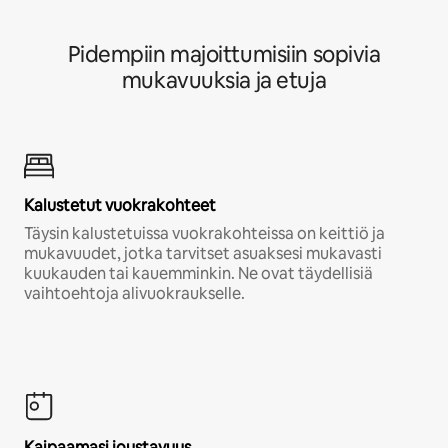
Pidempiin majoittumisiin sopivia
mukavuuksia ja etuja
Kalustetut vuokrakohteet
Täysin kalustetuissa vuokrakohteissa on keittiö ja
mukavuudet, jotka tarvitset asuaksesi mukavasti
kuukauden tai kauemminkin. Ne ovat täydellisiä
vaihtoehtoja alivuokraukselle.
Kaipaamasi joustavuus