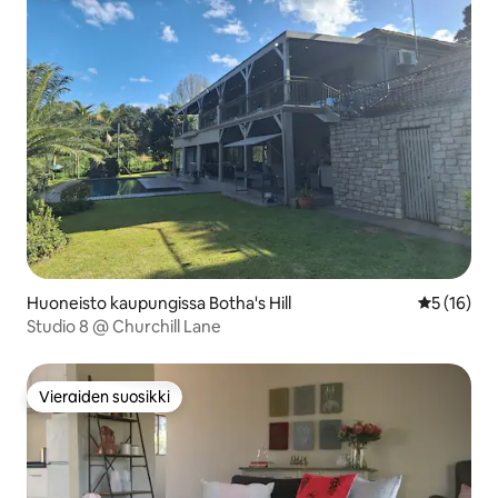
Huoneisto kaupungissa Botha's Hill
Keskimäärä
5 (16)
Studio 8 @ Churchill Lane
Vieraiden suosikki
Vieraiden suosikki