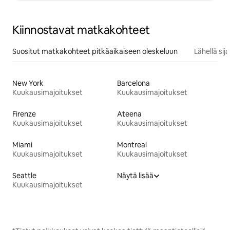
Kiinnostavat matkakohteet
Suositut matkakohteet pitkäaikaiseen oleskeluun
Lähellä si
New York
Barcelona
Kuukausimajoitukset
Kuukausimajoitukset
Firenze
Ateena
Kuukausimajoitukset
Kuukausimajoitukset
Miami
Montreal
Kuukausimajoitukset
Kuukausimajoitukset
Seattle
Näytä lisää
Kuukausimajoitukset