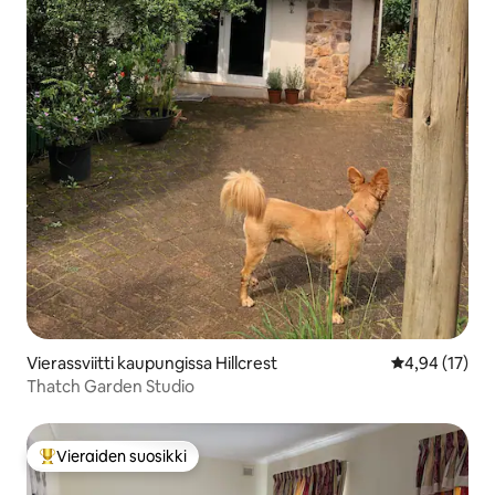
Vierassviitti kaupungissa Hillcrest
Keskimääräine
4,94 (17)
Thatch Garden Studio
Vieraiden suosikki
Vieraiden suosikkien parhaimmistoa