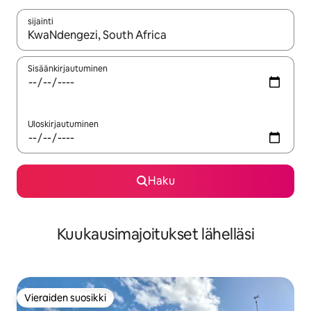
sijainti
Kun tulokset ovat saatavilla, navigoi ylös- ja alas-nuolinäppäimi
Sisäänkirjautuminen
Uloskirjautuminen
Haku
Kuukausimajoitukset lähelläsi
Vieraiden suosikki
Vieraiden suosikki