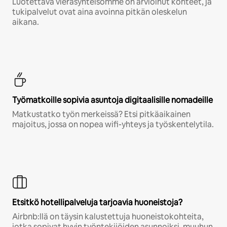
Luotettava vierasyhteisömme on arvioinut kohteet, ja
tukipalvelut ovat aina avoinna pitkän oleskelun
aikana.
Työmatkoille sopivia asuntoja digitaalisille nomadeille
Matkustatko työn merkeissä? Etsi pitkäaikainen
majoitus, jossa on nopea wifi-yhteys ja työskentelytila.
Etsitkö hotellipalveluja tarjoavia huoneistoja?
Airbnb:llä on täysin kalustettuja huoneistokohteita,
jotka sopivat hyvin työntekijöiden asunnoiksi, muuhun