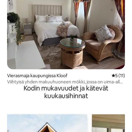
Vierasmaja kaupungissa Kloof
Keskimäärä
5 (11)
Viihtyisä yhden makuuhuoneen mökki, jossa on uima-allas
Kodin mukavuudet ja kätevät
ja puutarha
kuukausihinnat