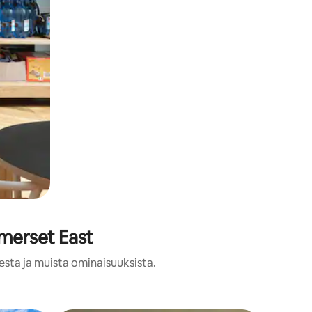
omerset East
esta ja muista ominaisuuksista.