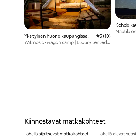
Kohde ka
Maatilalo
Yksityinen huone kaupungissa K
Keskimääräinen arv
5 (10)
waNojoli
Witmos oxwagon camp | Luxury tented
camp
Kiinnostavat matkakohteet
Lähellä sijaitsevat matkakohteet
Lähellä olevat suo