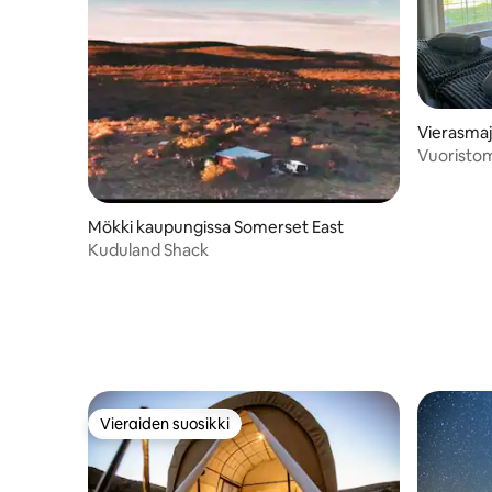
Vierasma
rset East
Vuoristo
Mökki kaupungissa Somerset East
Kuduland Shack
Vieraiden suosikki
Vieraiden suosikki