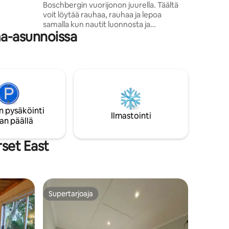
Boschbergin vuorijonon juurella. Täältä
see padon
voit löytää rauhaa, rauhaa ja lepoa
samalla kun nautit luonnosta ja
joittuvat
a-asunnoissa
yhteisöstä. Täydellinen, jos haluat tehdä
maastopyöräreittejä, lenkkeillä tai
patikoida vuorella, golfata tai
yksinkertaisesti nauttia lomasta ja silti olla
yhteydessä kaupungin aktiviteetteihin.
Voit vapaasti vaeltaa tilavassa
puutarhassa ja nauttia uima-altaasta ja
braai-tiloista. It's one Unique property,
n pysäköinti
very spacious with a lekker vibe.
Ilmastointi
an päällä
set East
Supertarjoaja
Supertarjoaja