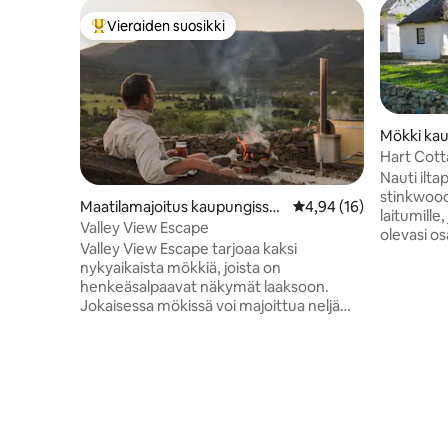
Vieraiden suosikki
Vieraiden suosikkien parhaimmistoa
Mökki kau
Hart Cot
Nauti ilt
stinkwood
Maatilamajoitus kaupungissa
Keskimääräinen arvio 4
4,94 (16)
laitumille
KwaNojoli
Valley View Escape
olevasi o
Valley View Escape tarjoaa kaksi
historiaa 
nykyaikaista mökkiä, joista on
maatilamme tarjo
henkeäsalpaavat näkymät laaksoon.
viehättäv
Jokaisessa mökissä voi majoittua neljä
perhelom
henkilöä, ja niissä on kaksi
maatilatoi
makuuhuonetta, joissa on oma
1860-luvu
kylpyhuone, avokeittiö ja oleskelutila
esittely ov
sekä oma terassi. Tämä maanläheinen
Rajoittam
retriitti on suunniteltu luonnon ystäville,
myös ihan
jotka etsivät mukavuutta ja rauhaa.
niille, jo
Retriitti yhdistää ylellisyyden ja ulkoilman
ulkopuoli