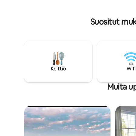
kauneuden. Voit viettää päiväsi
yhteyden
tutustuen ympäröiviin polkuihin, tähtien
tarkkailuun Karoon kirkkaalla taivaalla tai
Suositut mu
puulämmitteisessä porealtaassa. Valley
View on piilopaikkasi luonnossa.
Keittiö
Wifi
Muita u