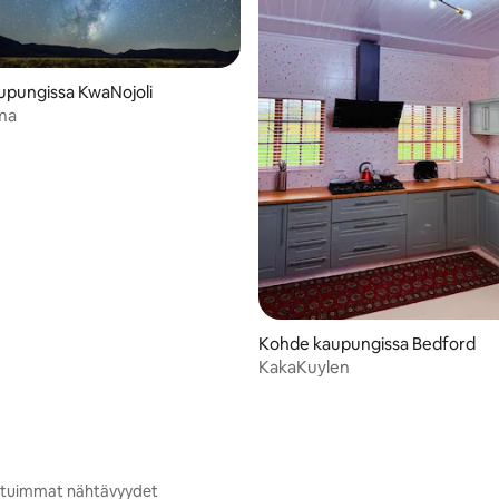
upungissa KwaNojoli
ma
io 5/5, 10 arvostelua
Kohde kaupungissa Bedford
KakaKuylen
situimmat nähtävyydet