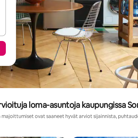
rvioituja loma-asuntoja kaupungissa S
 majoittumiset ovat saaneet hyvät arviot sijainnista, puhtaud