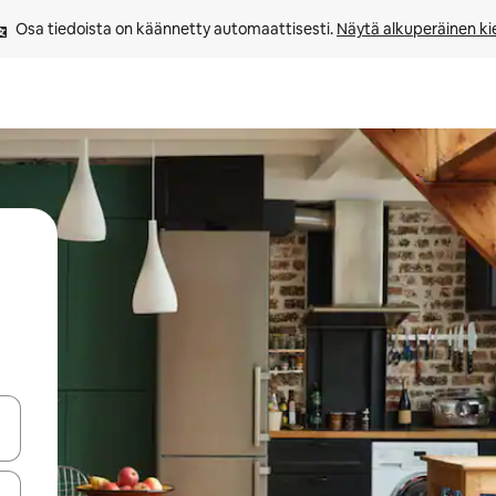
Osa tiedoista on käännetty automaattisesti. 
Näytä alkuperäinen kie
-nuolinäppäimillä tai tutustu koskettamalla tai pyyhkäisemällä.