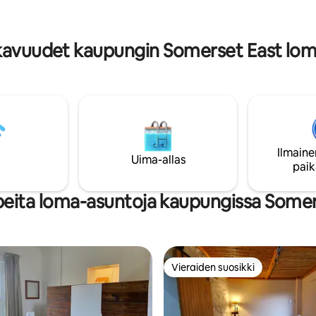
katselu ja pyöräily. Mökki sijait
.
vieressä. 300 RANDIA HENKILÖLTÄ
YÖLTÄ Alle 4-vuotiaat lapset ma
kavuudet kaupungin Somerset East lom
ilmaiseksi.
Ilmaine
Uima-allas
paik
peita loma-asuntoja kaupungissa Somer
Vieraiden suosikki
Vieraiden suosikki