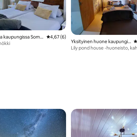
ja kaupungissa Some
Keskimääräinen arvio 4,67/5, 6 arvostelua
4,67 (6)
Yksityinen huone kaupungis
K
mökki
sa Mortimer
Lily pond house -huoneisto, k
hengen huone