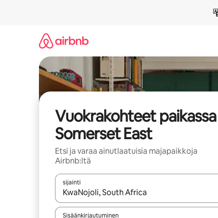
Jätä
sisältö
väliin
Vuokrakohteet paikassa
Somerset East
Etsi ja varaa ainutlaatuisia majapaikkoja
Airbnb:ltä
sijainti
Kun tulokset ovat saatavilla, navigoi ylös- ja alas
Sisäänkirjautuminen