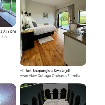
eskimääräinen arvio 4,84/5, 120 arvostelua
4,84 (120)
ahden
Minikoti kaupungissa KwaNojoli
Avon View Cottage Orchards Farmilla