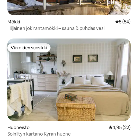
Mökki
Keskimäärä
5 (54)
Hiljainen jokirantamökki – sauna & puhdas vesi
Vieraiden suosikki
Vieraiden suosikki
Huoneisto
Keskimääräine
4,95 (22)
Soiniityn kartano Kyran huone