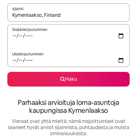
sijainti
Kun tulokset ovat saatavilla, navigoi ylös- ja alas-nuolinäppäimi
Sisäänkirjautuminen
Uloskirjautuminen
Haku
Parhaaksi arvioituja loma-asuntoja
kaupungissa Kymenlaakso
Vieraat ovat yhtä mieltä: nämä majoittumiset ovat
saaneet hyvät arviot sijainnista, puhtaudesta ja muista
ominaisuuksista.