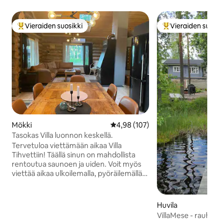
Vieraiden suosikki
Vieraiden suosi
Vieraiden suosikkien parhaimmistoa
Vieraiden suosik
Mökki
Keskimääräinen arvio 4,98/5, 10
4,98 (107)
Tasokas Villa luonnon keskellä.
Tervetuloa viettämään aikaa Villa
Tihvettiin! Täällä sinun on mahdollista
rentoutua saunoen ja uiden. Voit myös
viettää aikaa ulkoilemalla, pyöräilemällä,
melomalla suppailemalla tai metsässä
liikkuen. Repoveden kansallispuiston
Lapinsalmen parkkialueelle n. 10
Huvila
minuutin automatka. Mökki on täysin
VillaMese - rauhai