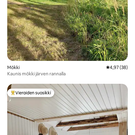
Mökki
Keskimääräine
4,97 (38)
Kaunis mökki järven rannalla
Vieraiden suosikki
Vieraiden suosikkien parhaimmistoa