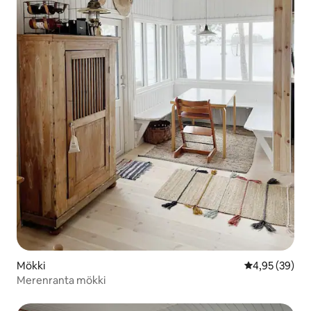
Mökki
Keskimääräine
4,95 (39)
Merenranta mökki