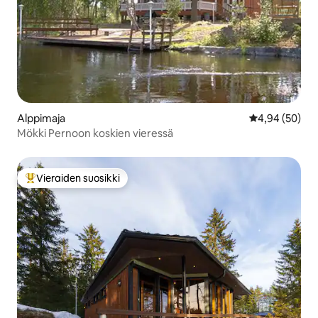
Alppimaja
Keskimääräine
4,94 (50)
Mökki Pernoon koskien vieressä
Vieraiden suosikki
Vieraiden suosikkien parhaimmistoa