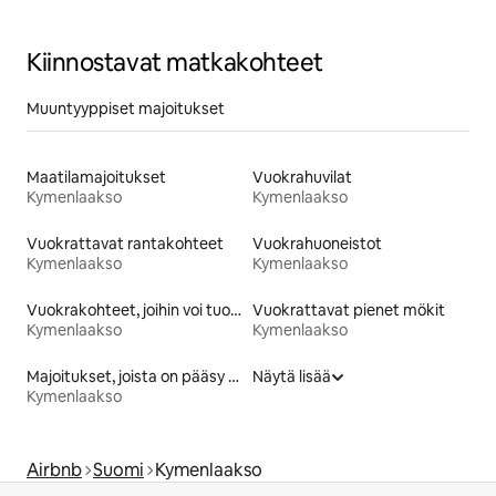
Kiinnostavat matkakohteet
Muuntyyppiset majoitukset
Maatilamajoitukset
Vuokrahuvilat
Kymenlaakso
Kymenlaakso
Vuokrattavat rantakohteet
Vuokrahuoneistot
Kymenlaakso
Kymenlaakso
Vuokrakohteet, joihin voi tuoda lemmikin
Vuokrattavat pienet mökit
Kymenlaakso
Kymenlaakso
Majoitukset, joista on pääsy rannalle
Näytä lisää
Kymenlaakso
Airbnb
Suomi
Kymenlaakso