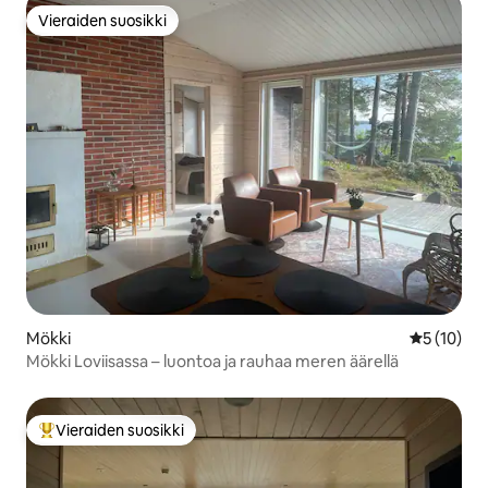
Vieraiden suosikki
Vieraiden suosikki
Mökki
Keskimäärä
5 (10)
Mökki Loviisassa – luontoa ja rauhaa meren äärellä
Vieraiden suosikki
Vieraiden suosikkien parhaimmistoa