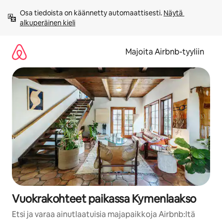
Jätä
Osa tiedoista on käännetty automaattisesti. 
Näytä 
sisältö
alkuperäinen kieli
väliin
Majoita Airbnb-tyyliin
Vuokrakohteet paikassa Kymenlaakso
Etsi ja varaa ainutlaatuisia majapaikkoja Airbnb:ltä