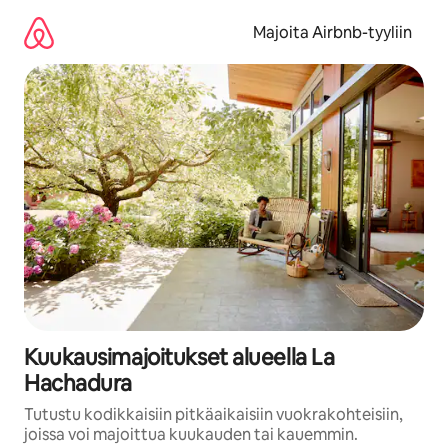
Jätä
sisältö
Majoita Airbnb-tyyliin
väliin
Kuukausimajoitukset alueella La
Hachadura
Tutustu kodikkaisiin pitkäaikaisiin vuokrakohteisiin,
joissa voi majoittua kuukauden tai kauemmin.