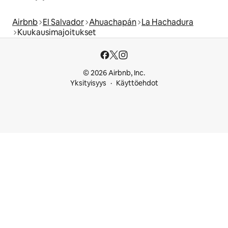
Airbnb
El Salvador
Ahuachapán
La Hachadura
Kuukausimajoitukset
© 2026 Airbnb, Inc.
Yksityisyys
Käyttöehdot