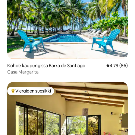
Kohde kaupungissa Barra de Santiago
Keskimääräine
4,79 (86)
Casa Margarita
Vieraiden suosikki
Vieraiden suosikkien parhaimmistoa