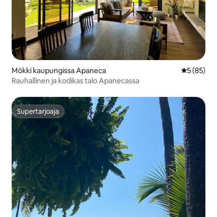
Mökki kaupungissa Apaneca
Keskimäärä
5 (85)
Rauhallinen ja kodikas talo Apanecassa
Supertarjoaja
Supertarjoaja