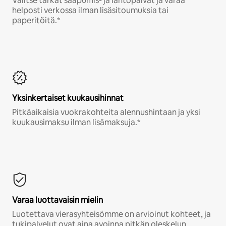
Valitse tarkat saapumis- ja lähtöpäivät ja varaa
helposti verkossa ilman lisäsitoumuksia tai
paperitöitä.*
Yksinkertaiset kuukausihinnat
Pitkäaikaisia vuokrakohteita alennushintaan ja yksi
kuukausimaksu ilman lisämaksuja.*
Varaa luottavaisin mielin
Luotettava vierasyhteisömme on arvioinut kohteet, ja
tukipalvelut ovat aina avoinna pitkän oleskelun