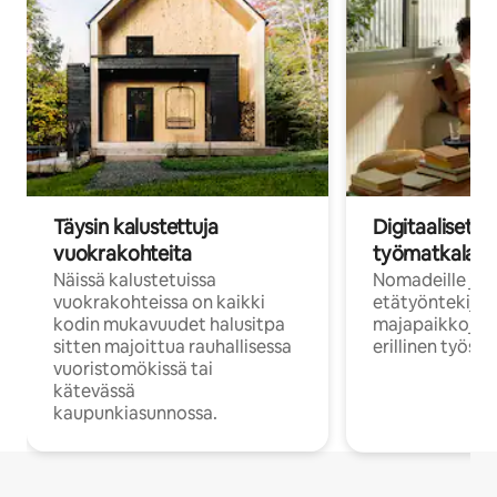
Täysin kalustettuja
Digitaaliset n
vuokrakohteita
työmatkalais
Näissä kalustetuissa
Nomadeille ja
vuokrakohteissa on kaikki
etätyöntekijöi
kodin mukavuudet halusitpa
majapaikkoja, jo
sitten majoittua rauhallisessa
erillinen työske
vuoristomökissä tai
kätevässä
kaupunkiasunnossa.