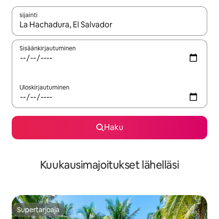
sijainti
Kun tulokset ovat saatavilla, navigoi ylös- ja alas-nuolinäppäimi
Sisäänkirjautuminen
Uloskirjautuminen
Haku
Kuukausimajoitukset lähelläsi
Supertarjoaja
Supertarjoaja