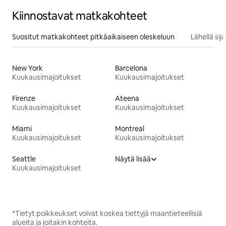
Kiinnostavat matkakohteet
Suositut matkakohteet pitkäaikaiseen oleskeluun
Lähellä si
New York
Barcelona
Kuukausimajoitukset
Kuukausimajoitukset
Firenze
Ateena
Kuukausimajoitukset
Kuukausimajoitukset
Miami
Montreal
Kuukausimajoitukset
Kuukausimajoitukset
Seattle
Näytä lisää
Kuukausimajoitukset
*Tietyt poikkeukset voivat koskea tiettyjä maantieteellisiä
alueita ja joitakin kohteita.