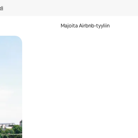
li
Majoita Airbnb-tyyliin