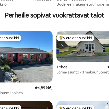
yksiö
Uudelleen rakennetut moderni
89/5, 283 arvostelua
huoneistot Doolinissa
Perheille sopivat vuokrattavat talot
den suosikki
Vieraiden suosikki
n suosikkien parhaimmistoa
Vieraiden suosikkien parhaimm
Kohde
Loma-asunto - 3 makuuhuonett
parivuode, 1 parivuode 1 yhden hengen
vuode
98/5, 170 arvostelua
Keskimääräinen arvio 4,89/5, 46 arvostelua
4,89 (46)
House Lahinch
den suosikki
Vieraiden suosikki