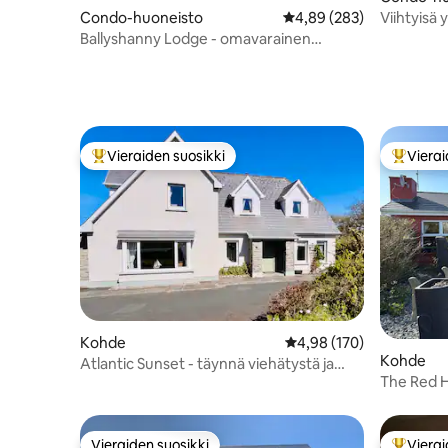
Viihtyisä 
Condo-huoneisto
Keskimääräinen arvio 4,
4,89 (283)
Ballyshanny Lodge - omavarainen
huoneisto
Vieraiden suosikki
Vierai
Vieraiden suosikkien parhaimmistoa
Vieraide
Kohde
Keskimääräinen arvio 4,
4,98 (170)
Kohde
Atlantic Sunset - täynnä viehätystä ja
The Red 
luonnetta
Vieraiden suosikki
Vierai