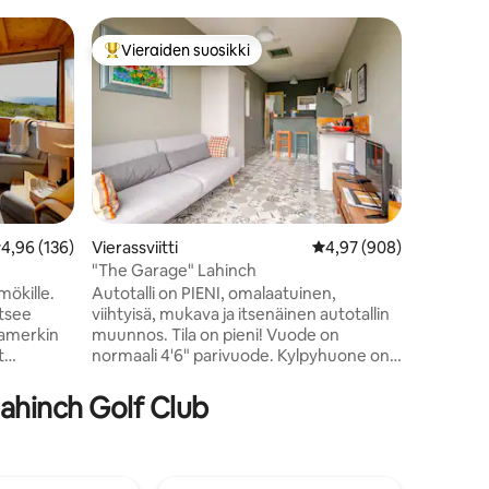
Condo-h
Vieraiden suosikki
Vieraide
istoa
Vieraiden suosikkien parhaimmistoa
Vieraide
Irlannin 
kattohuo
Moderni, 
jossa on
keittiö 
asunnossa. Upeat merin
olohuonee
Herää ikk
aaltojen 
sijaitsee 
eskimääräinen arvio 4,96/5, 136 arvostelua
4,96 (136)
Vierassviitti
Keskimääräinen arvio 4
4,97 (908)
täydelline
"The Garage" Lahinch
Burrenin 
ökille.
Autotalli on PIENI, omalaatuinen,
vierailui
itsee
viihtyisä, mukava ja itsenäinen autotallin
on estee
aamerkin
muunnos. Tila on pieni! Vuode on
valtamere
t
normaali 4'6" parivuode. Kylpyhuone on
rentoutt
 yhdistäen
PIENI! kaukaiset merinäkymät.
t
Erinomainen wifi. Lahinchin kaupunki ja
ahinch Golf Club
jotakseen
ranta ovat miellyttävän 10 minuutin
okemuksen.
kävelymatkan päässä. 10 km Moherin
kallioista. Vaikka majoitamme
rkuistaan,
mielellämme vain yhdeksi yöksi, monet