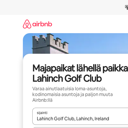
Jätä
sisältö
väliin
Majapaikat lähellä paikk
Lahinch Golf Club
Varaa ainutlaatuisia loma-asuntoja,
kodinomaisia asuntoja ja paljon muuta
Airbnb:llä
sijainti
Kun tulokset ovat saatavilla, navigoi ylös- ja alas