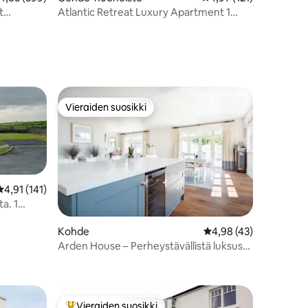
t
Atlantic Retreat Luxury Apartment 1
Burrenin näkymillä
Vieraiden suosikki
istoa
Vieraiden suosikki
Keskimääräinen arvio 4,91/5, 141 arvostelua
4,91 (141)
a. 1
Kohde
Keskimääräinen arvio 
4,98 (43)
Arden House – Perheystävällistä luksusta
Lahinchissä!
Vieraiden suosikki