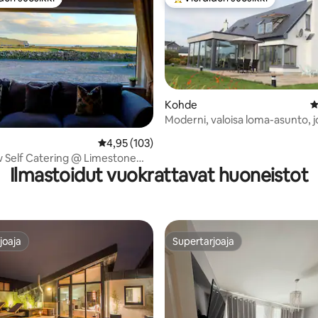
n suosikkien parhaimmistoa
Vieraiden suosikkien parhaimm
Kohde
K
Moderni, valoisa loma-asunto, j
merinäkymät.
96/5, 114 arvostelua
Keskimääräinen arvio 4,95/5, 103 arvostelua
4,95 (103)
ew Self Catering @ Limestone
Ilmastoidut vuokrattavat huoneistot
joaja
Supertarjoaja
joaja
Supertarjoaja