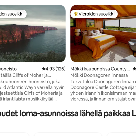
den suosikki
Vieraiden suosikki
n suosikkien parhaimmistoa
Vieraiden suosikkien parhaimm
oneisto
Keskimääräinen arvio 4,93/5, 126 arvostelua
4,93 (126)
Mökki kaupungissa County
K
Clare
s of Moher ja
Mökki Doonagoren linnassa
99/5, 245 arvostelua
kuuhuoneen huoneisto, joka
Tervetuloa Doonagoren linnan m
Wild Atlantic Wayn varrella hyvin
Doonagore Castle Cottage sija
jesteettisia Cliffs of Moheria ja
yhden Irlannin ikonisimman m
ä irlantilaista musiikkikylää
vieressä, ja linnan omistajat ova
kunnostaneet sen huolellisesti
lainen king-vuode 🚿
aidot 300 vuotta vanhat piirtee
udet loma-asunnoissa lähellä paikkaa L
, jossa on upea sadesuihku 🍽️
moderneihin mukavuuksiin tar
usteltu moderni keittiö 🛋️
vieraille ainutlaatuisen lomak
🌊Kohteesta on
Doolinin kylä, joka on kuuluisa
musiikistaan ja kulinaarisista he