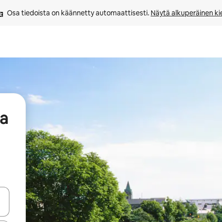
Osa tiedoista on käännetty automaattisesti. 
Näytä alkuperäinen kie
aa
-nuolinäppäimillä tai tutustu koskettamalla tai pyyhkäisemällä.