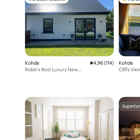
Vieraiden suosikki
Vieraide
Kohde
Keskimääräinen arvio 4,
4,96 (114)
Kohde
Robin's Rest Luxury New
Cliffs Vi
Accommodation Burrenissa
Lodge
Supertar
Supertar