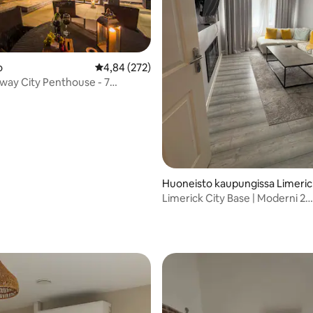
,83/5, 93 arvostelua
o
Keskimääräinen arvio 4,84/5, 272 arvostelua
4,84 (272)
way City Penthouse - 7
kkaa
Huoneisto kaupungissa Limeric
Limerick City Base | Moderni 2
makuuhuoneen asunto linnan j
venesataman lähellä