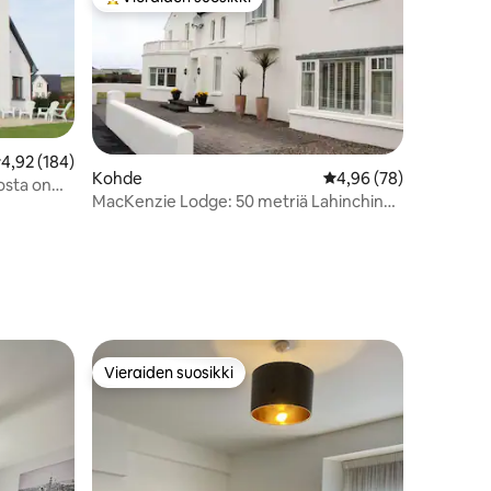
istoa
Vieraiden suosikkien parhaimmistoa
eskimääräinen arvio 4,92/5, 184 arvostelua
4,92 (184)
Kohde
Keskimääräinen arvio 
4,96 (78)
osta on
MacKenzie Lodge: 50 metriä Lahinchin
golfklubille/rannalle
Vieraiden suosikki
Vieraiden suosikki