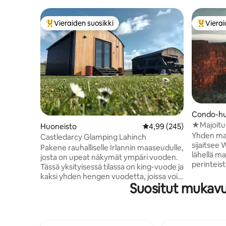
Vieraiden suosikki
Vierai
Vieraiden suosikkien parhaimmistoa
Vieraide
Condo-hu
★Majoitu täällä Cliff
Huoneisto
Keskimääräinen arvio 4,
4,99 (245)
Doolin★
Yhden ma
Castledarcy Glamping Lahinch
sijaitsee 
Pakene rauhalliselle Irlannin maaseudulle,
lähellä ma
josta on upeat näkymät ympäri vuoden.
perinteist
Tässä yksityisessä tilassa on king-vuode ja
Doolinia. 🛌Erittäin mukava
kaksi yhden hengen vuodetta, joissa voi
kalifornia
Suositut mukavu
nukkua 2 aikuista ja 2 lasta. Jokaisessa
Kylpyhuone
kapselissa on oma kylpyhuone ja
Täysin var
keittotila, ja lisäksi käytössä on viihtyisä
Mukavat istuimet 
jaettu oleskelutila, ruokailutila ja täysin
näkymät 🪟Atlantin valtameren näkymät
varusteltu keittiö. Vain 15 minuutin