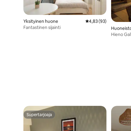
Yksityinen huone
Keskimääräinen arvio 4
4,83 (93)
Fantastinen sijainti
Huoneist
Hieno Gal
vuodepai
Supertarjoaja
Supertarjoaja