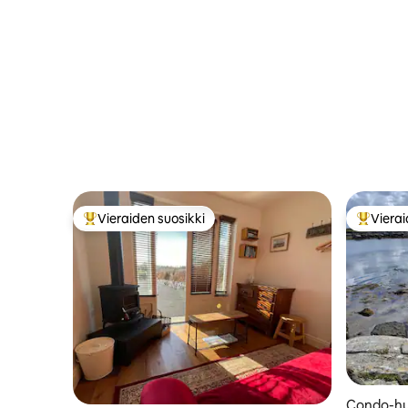
Doolin)
Vieraiden suosikki
Vierai
Vieraiden suosikkien parhaimmistoa
Vieraide
Condo-hu