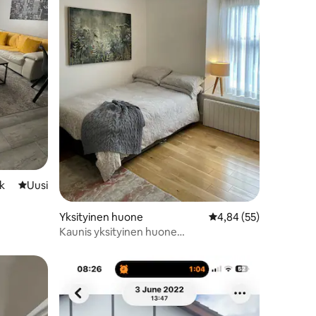
k
Uusi majapaikka
Uusi
a
Yksityinen huone
Keskimääräinen arvio 
4,84 (55)
Kaunis yksityinen huone
kylpyhuoneessa, Galwayn sydämessä