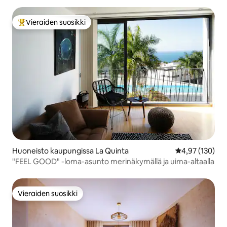
Vieraiden suosikki
Vieraiden suosikkien parhaimmistoa
Huoneisto kaupungissa La Quinta
Keskimääräinen
4,97 (130)
"FEEL GOOD" -loma-asunto merinäkymällä ja uima-altaalla
Vieraiden suosikki
Vieraiden suosikki