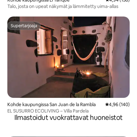
Talo, josta on upeat näkymät ja lämmitetty uima-allas
Supertarjoaja
Supertarjoaja
Kohde kaupungissa San Juan de la Rambla
Keskimääräinen
4,96 (140)
EL SUSURRO ECOLIVING – Villa Pardela
Ilmastoidut vuokrattavat huoneistot