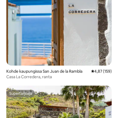
Kohde kaupungissa San Juan de la Rambla
Keskimääräinen
4,87 (159)
Casa La Corredera, ranta
Supertarjoaja
Supertarjoaja