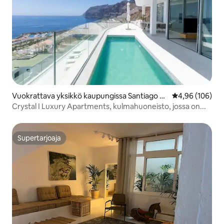
Vuokrattava yksikkö kaupungissa Santiago d
Keskimääräinen
4,96 (106)
el Teide
Crystal I Luxury Apartments, kulmahuoneisto, jossa on...
Supertarjoaja
Supertarjoaja