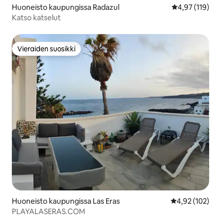
Huoneisto kaupungissa Radazul
Keskimääräinen
4,97 (119)
Katso katselut
Vieraiden suosikki
Vieraiden suosikki
Huoneisto kaupungissa Las Eras
Keskimääräinen
4,92 (102)
PLAYALASERAS.COM