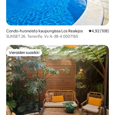
Condo-huoneisto kaupungissa Los Realejos
Keskimääräinen
4,92 (108)
SUNSET 26. Tenerife. Vv A-38-4.0007165
Vieraiden suosikki
Vieraiden suosikki