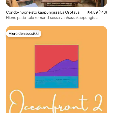
Condo-huoneisto kaupungissa La Orotava
Keskimääräinen
4,89 (143)
Hieno patio-talo romanttisessa vanhassakaupungissa
Vieraiden suosikki
Vieraiden suosikki