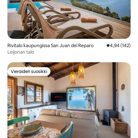
Rivitalo kaupungissa San Juan del Reparo
Keskimääräinen
4,94 (142)
Leijonan talo
Vieraiden suosikki
Vieraiden suosikki