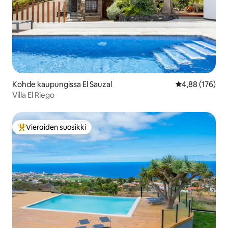
Kohde kaupungissa El Sauzal
Keskimääräinen
4,88 (176)
Villa El Riego
Vieraiden suosikki
Vieraiden suosikkien parhaimmistoa