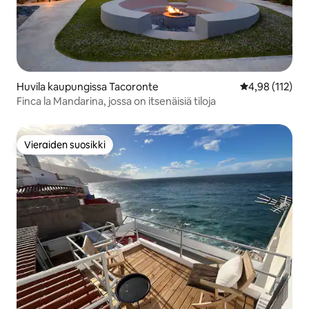
Huvila kaupungissa Tacoronte
Keskimääräinen
4,98 (112)
Finca la Mandarina, jossa on itsenäisiä tiloja
Vieraiden suosikki
Vieraiden suosikki