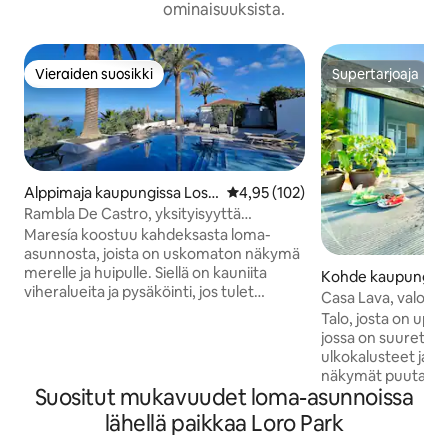
ominaisuuksista.
Vieraiden suosikki
Supertarjoaja
Vieraiden suosikki
Supertarjoaja
Alppimaja kaupungissa Los
Keskimääräinen arvio 4,95/5, 10
4,95 (102)
Realejos
Rambla De Castro, yksityisyyttä
merinäkymillä
Maresía koostuu kahdeksasta loma-
asunnosta, joista on uskomaton näkymä
merelle ja huipulle. Siellä on kauniita
Kohde kaupungiss
viheralueita ja pysäköinti, jos tulet
ava
Casa Lava, valoisa 
autolla. Uima-allas, joka on yhteinen
Talo, josta on upe
muiden asuntojen kanssa, on meren
jossa on suuret tera
suuntaan, ja sieltä on unelmien näkymät
ulkokalusteet ja po
unohtumattomiin auringonlaskuihin.
näkymät puutarhaa
Vaikka Teneriffan sää on erittäin hyvä,
Suositut mukavuudet loma-asunnoissa
eksoottisia kasveja
uima-altaamme lämmitetään ympäri
Täydellinen paikka
lähellä paikkaa Loro Park
vuoden.<br><br>Kaikissa kohteissa on
Upea paikka palata
täysin varustettu keittiö, kylpyhuone,