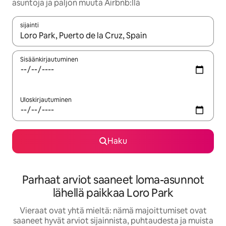
asuntoja ja paljon muuta Airbnb:llä
sijainti
Kun tulokset ovat saatavilla, navigoi ylös- ja alas-nuolinäppäimi
Sisäänkirjautuminen
Uloskirjautuminen
Haku
Parhaat arviot saaneet loma-asunnot
lähellä paikkaa Loro Park
Vieraat ovat yhtä mieltä: nämä majoittumiset ovat
saaneet hyvät arviot sijainnista, puhtaudesta ja muista