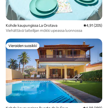
Kohde kaupungissa La Orotava
Keskimääräinen
4,91 (205)
Viehättävä taiteilijan mökki upeassa luonnossa
Vieraiden suosikki
Vieraiden suosikki