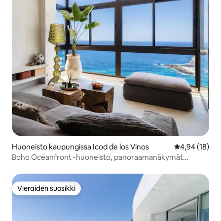
Huoneisto kaupungissa Icod de los Vinos
Keskimääräine
4,94 (18)
Boho Oceanfront -huoneisto, panoraamanäkymät
lahdelle
Vieraiden suosikki
Vieraiden suosikki