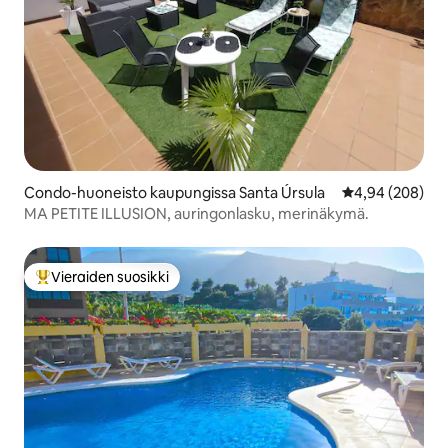
Condo-huoneisto kaupungissa Santa Úrsula
Keskimääräinen
4,94 (208)
MA PETITE ILLUSION, auringonlasku, merinäkymä.
Vieraiden suosikki
Vieraiden suosikkien parhaimmistoa