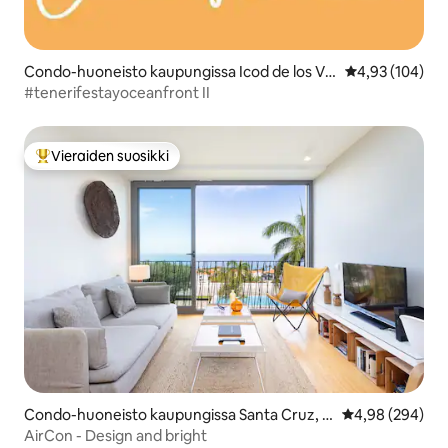
Condo-huoneisto kaupungissa Icod de los Vin
Keskimääräinen
4,93 (104)
os
#tenerifestayoceanfront II
Vieraiden suosikki
Vieraiden suosikkien parhaimmistoa
Condo-huoneisto kaupungissa Santa Cruz, T
Keskimääräinen
4,98 (294)
eneriffa
AirCon - Design and bright