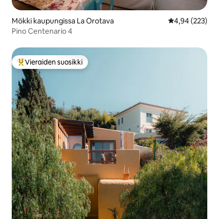
Mökki kaupungissa La Orotava
Keskimääräinen
4,94 (223)
Pino Centenario 4
Vieraiden suosikki
Vieraiden suosikkien parhaimmistoa