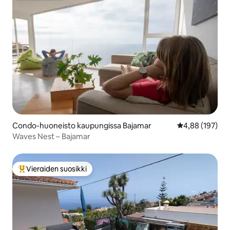
Condo-huoneisto kaupungissa Bajamar
Keskimääräinen
4,88 (197)
Waves Nest – Bajamar
Vieraiden suosikki
Vieraiden suosikkien parhaimmistoa