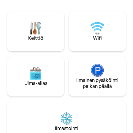
jälkeen ja rentout
jossa on suihku ja pesukone, sekä
on upeat näkymät
parveke tai terassi, jolta on
viihtyisä olohuone j
unohtumattomat näkymät.
pääsy terassille ja
aurinkoterassille.
ihanteellinen paris
yksityisyytensä ja
Keittiö
Wifi
ansiosta.
Ilmainen pysäköinti
Uima-allas
paikan päällä
Ilmastointi