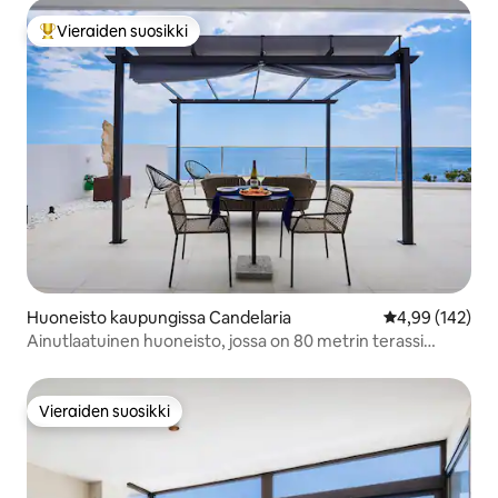
Vieraiden suosikki
Vieraiden suosikkien parhaimmistoa
Huoneisto kaupungissa Candelaria
Keskimääräinen
4,99 (142)
Ainutlaatuinen huoneisto, jossa on 80 metrin terassi
meren yllä
Vieraiden suosikki
Vieraiden suosikki