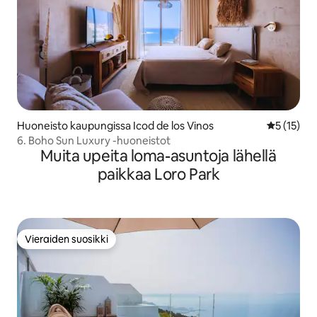
Huoneisto kaupungissa Icod de los Vinos
Keskimäärä
5 (15)
6. Boho Sun Luxury -huoneistot
Muita upeita loma-asuntoja lähellä
paikkaa Loro Park
Vieraiden suosikki
Vieraiden suosikki