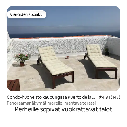
Vieraiden suosikki
Vieraiden suosikki
Condo-huoneisto kaupungissa Puerto de la C
Keskimääräinen
4,91 (147)
ruz
Panoraamanäkymät merelle, mahtava terassi
Perheille sopivat vuokrattavat talot