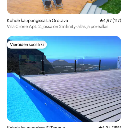
Kohde kaupungissa La Orotava
Keskimääräinen
4,97 (117)
Villa Crone Apt. 2, jossa on 2 infinity-allas ja poreallas
Vieraiden suosikki
Vieraiden suosikki
Kohde kaupungissa El Tanque
Keskimääräinen
4,94 (158)