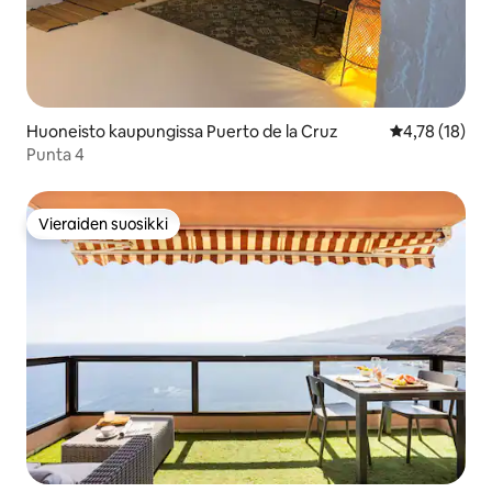
Huoneisto kaupungissa Puerto de la Cruz
Keskimääräine
4,78 (18)
Punta 4
Vieraiden suosikki
Vieraiden suosikki