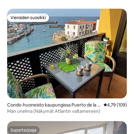
Vieraiden suosikki
Vieraiden suosikki
Condo-huoneisto kaupungissa Puerto de la C
Keskimääräinen
4,79 (109)
ruz
Mán unelma (Näkymät Atlantin valtamereen)
Supertarjoaja
Supertarjoaja