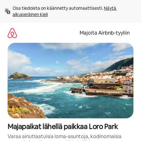
Jätä
Osa tiedoista on käännetty automaattisesti. 
Näytä 
sisältö
alkuperäinen kieli
väliin
Majoita Airbnb-tyyliin
Majapaikat lähellä paikkaa Loro Park
Varaa ainutlaatuisia loma-asuntoja, kodinomaisia