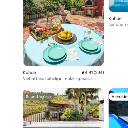
Kohde
Limonero.
uima-allas
Kohde
Keskimääräinen arvio 4,
4,91 (204)
Viehättävä taiteilijan mökki upeassa
luonnossa
Supertarjoaja
Vieraide
Supertarjoaja
Vieraide