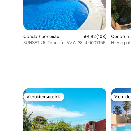
Condo-huoneisto
Keskimääräinen arvio 4,
4,92 (108)
Condo-hu
SUNSET 26. Tenerife. Vv A-38-4.0007165
Hieno pat
vanhassa
Vieraiden suosikki
Vieraide
Vieraiden suosikki
Vieraide