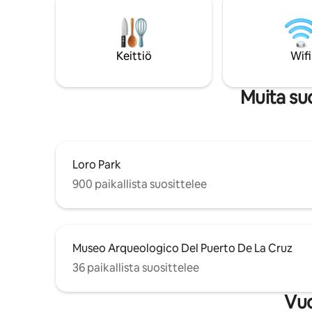
nykyaikais
viihtyisä olohuone ja keittiö, josta on
kylpyhuon
pääsy terassille ja puutarhaan tai
pesuallas,
aurinkoterassille. Casa Lava on
miten tän
ihanteellinen pariskunnille
Keittiö
Wifi
varauksen
yksityisyytensä ja rauhallisuutensa
ansiosta.
Muita suo
Loro Park
900 paikallista suosittelee
Museo Arqueologico Del Puerto De La Cruz
36 paikallista suosittelee
Vuo