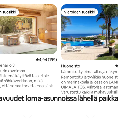
n suosikki
Vieraiden suosikki
n suosikki
Vieraiden suosikki
Keskimääräinen arvio 4,94/5, 199 arvostelua
4,94 (199)
enario 3
93/5, 147 arvostelua
Huoneisto
K
aurinkovoimaa
Lämmitetty uima-allas ja näky
ähteenä käyttävä talo ei ole
merelle
Remontoitu ja tyylikäs huoneist
sä sähköverkkoon, mikä
on merinäköala ja jossa on LÄ
, että se saa tarvittaessa sähköt
UIMALAITOS. Viihtyisä ja roman
 ja varalla olevan
Varustettu kaikilla mukavuuksil
orin. Huhtikuussa 2021
vuudet loma-asunnoissa lähellä paikka
internet, stereo, 43" TV, NETFLI
tu mökki on juuri ennen Teiden
satelliitti. Yksityinen terassi, jos
puistoa. Kohteessa on täysin
kaunis kuisti, joka sopii täydellis
voin keittiö ja olohuone, jossa
kynttiläillan nauttimiseen, sekä 
arvittava, kaasuliesi ja
viehättävä yksityinen puutarha