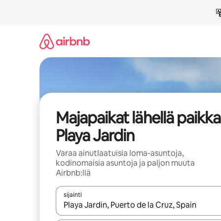
Jätä
sisältö
väliin
Majapaikat lähellä paikk
Playa Jardin
Varaa ainutlaatuisia loma-asuntoja,
kodinomaisia asuntoja ja paljon muuta
Airbnb:llä
sijainti
Kun tulokset ovat saatavilla, navigoi ylös- ja alas