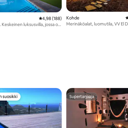
Kohde
K
Keskimääräinen arvio 4,98/5, 188 arvostelua
4,98 (188)
Merinäköalat, luomutila, VV El 
 Keskeinen luksusvilla, jossa on
 ja grillausmahdollisuus.
91/5, 204 arvostelua
n suosikki
Supertarjoaja
n suosikki
Supertarjoaja