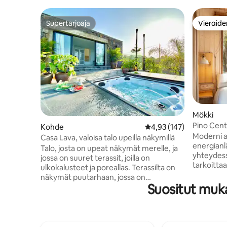
Supertarjoaja
Vieraide
Supertarjoaja
Vieraide
Mökki
Pino Cent
Kohde
Keskimääräinen arvio 4,
4,93 (147)
Moderni 
Casa Lava, valoisa talo upeilla näkymillä
energianl
Talo, josta on upeat näkymät merelle, ja
yhteydes
jossa on suuret terassit, joilla on
tarkoittaa
ulkokalusteet ja poreallas. Terassilta on
auringosta
näkymät puutarhaan, jossa on
generaatt
Suositut muka
eksoottisia kasveja ja avokadoviljelmä.
kunnostet
Täydellinen paikka nauttia rauhasta.
kansallis
Upea paikka palata päivän patikoinnin
kokkeja, a
jälkeen ja rentoutua porealtaassa, josta
on kaikki t
on upeat näkymät. Valoisa makuuhuone,