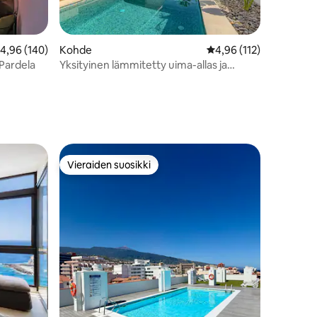
eskimääräinen arvio 4,96/5, 140 arvostelua
4,96 (140)
Kohde
Keskimääräinen arvio 4
4,96 (112)
Pardela
Yksityinen lämmitetty uima-allas ja
merinäkymät
Vieraiden suosikki
Vieraiden suosikki