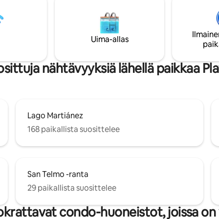
et laitteet. Ensuite-
Lämmitetty yhteisöllinen uima-a
e, jossa on täysin toimiva
10 askeleen päässä, ja sieltä on 
 suihku ja wc. Lue tiedot siitä,
näkymät merelle ja Puerto de la
ne pääsee, ja kirjaudu sisään
Ilmaine
TAKAAMME PUHTAUDEN, HYG
Uima-allas
 jälkeen.
paik
JA MUKAVUUDEN.
sittuja nähtävyyksiä lähellä paikkaa Pl
Lago Martiánez
168 paikallista suosittelee
San Telmo -ranta
29 paikallista suosittelee
krattavat condo-huoneistot, joissa on 