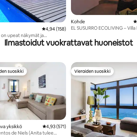
88/5, 176 arvostelua
Kohde
K
EL SUSURRO ECOLIVING – Villa 
Keskimääräinen arvio 4,94/5, 158 arvostelua
4,94 (158)
ta on upeat näkymät ja
Ilmastoidut vuokrattavat huoneistot
y uima-allas
den suosikki
Vieraiden suosikki
n suosikkien parhaimmistoa
Vieraiden suosikki
va yksikkö
Keskimääräinen arvio 4,93/5, 571 arvostelua
4,93 (571)
99/5, 141 arvostelua
tos de Niels (Anita tulee