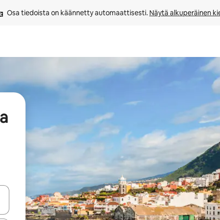
Osa tiedoista on käännetty automaattisesti. 
Näytä alkuperäinen kie
aa
-nuolinäppäimillä tai tutustu koskettamalla tai pyyhkäisemällä.