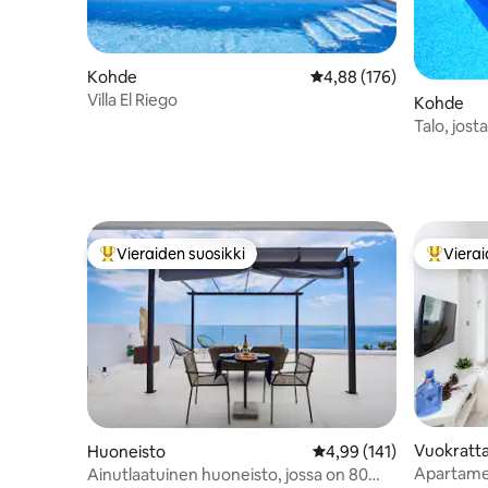
Kohde
Keskimääräinen arvio 4,
4,88 (176)
Villa El Riego
Kohde
Talo, jos
lämmitett
Vieraiden suosikki
Vierai
Vieraiden suosikkien parhaimmistoa
Vieraide
Vuokratta
Huoneisto
Keskimääräinen arvio 4,
4,99 (141)
Apartamen
Ainutlaatuinen huoneisto, jossa on 80