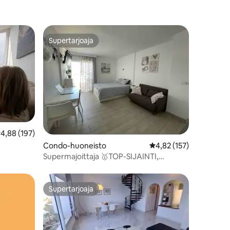
Supertarjoaja
Supertarjoaja
eskimääräinen arvio 4,88/5, 197 arvostelua
4,88 (197)
Condo-huoneisto
Keskimääräinen arvio 4
4,82 (157)
Supermajoittaja 🥇TOP-SIJAINTI,
MERI-/CHARCO-NÄKYMÄT! TERRASSI
Supertarjoaja
Supertarjoaja