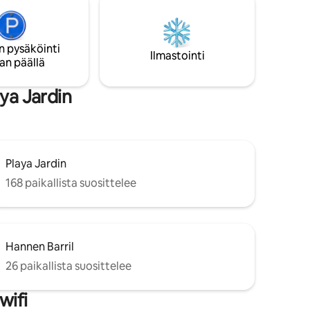
Finca sijaitsee kuuluisan Playa del
llas vain
Socorron lähellä: rentouttava tunnelma
kauniit
kauniiden auringonlaskujen ja
 Cruziin.
lainelautailukilpailujen ansiosta
n pysäköinti
IENIAN
Ilmastointi
an päällä
aya Jardin
Playa Jardin
168 paikallista suosittelee
Hannen Barril
26 paikallista suosittelee
wifi