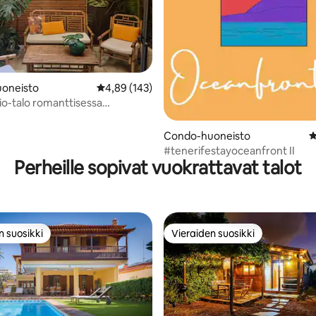
92/5, 108 arvostelua
oneisto
Keskimääräinen arvio 4,89/5, 143 arvostelua
4,89 (143)
io-talo romanttisessa
kaupungissa
Condo-huoneisto
K
#tenerifestayoceanfront II
Perheille sopivat vuokrattavat talot
n suosikki
Vieraiden suosikki
n suosikki
Vieraiden suosikki