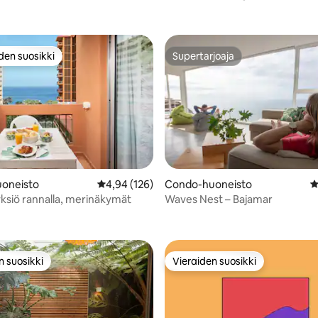
den suosikki
Supertarjoaja
n suosikkien parhaimmistoa
Supertarjoaja
oneisto
Keskimääräinen arvio 4,94/5, 126 arvostelua
4,94 (126)
Condo-huoneisto
K
ksiö rannalla, merinäkymät
Waves Nest – Bajamar
79/5, 109 arvostelua
n suosikki
Vieraiden suosikki
n suosikki
Vieraiden suosikki