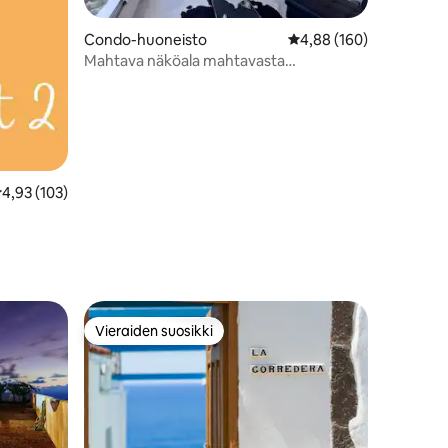
Condo-huoneisto
Keskimääräinen arvio 4
4,88 (160)
Mahtava näköala mahtavasta
kohteestasi
eskimääräinen arvio 4,93/5, 103 arvostelua
4,93 (103)
Vieraiden suosikki
Vieraiden suosikki