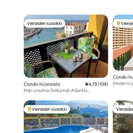
Vieraiden suosikki
Vierai
Vieraiden suosikki
Vieraide
Condo-hu
Moderni y
Condo-huoneisto
Keskimääräinen arvio 4,
4,79 (109)
Mán unelma (Näkymät Atlantin
valtamereen)
Vieraiden suosikki
Vieraide
Vieraiden suosikkien parhaimmistoa
Vieraide