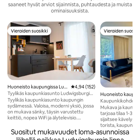
saaneet hyvät arviot sijainnista, puhtaudesta ja muista
ominaisuuksista.
Vieraiden suosikki
Vieraiden suosikk
Vieraiden suosikki
Vieraiden suosikk
Huoneisto kaupungissa Lud
Keskimääräinen arvio 4,94/5, 15
4,94 (152)
wigsburg
Tyylikäs kaupunkiasunto Ludwigsburgin
Huoneisto kaupun
sydämessä
Tyylikäs kaupunkiasunto kaupungin
wigsburg
Kaupunkikohde
sydämessä. Valoisa, moderni yksiö, jossa
Mukava ja kaunis 
on mukava sänky, täysin varustettu
tarjoaa tilaa 1-3 henkilö
keittiö, nopea WiFi ja älytelevisio.
sijaitsee kävelyetä
Täydellinen liikematkoille,
torista, kaupungint
viikonloppumatkoille tai pidemmille
Suositut mukavuudet loma-asunnoissa
Blühendes Barock 
vierailuille. Sijaintia: Lyhyen
Märchengarten-pu