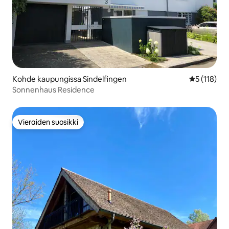
Kohde kaupungissa Sindelfingen
Keskimääräi
5 (118)
Sonnenhaus Residence
Vieraiden suosikki
Vieraiden suosikki