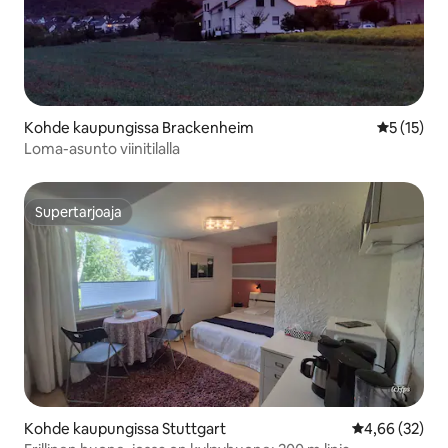
Kohde kaupungissa Brackenheim
Keskimäärä
5 (15)
Loma-asunto viinitilalla
Supertarjoaja
Supertarjoaja
Kohde kaupungissa Stuttgart
Keskimääräine
4,66 (32)