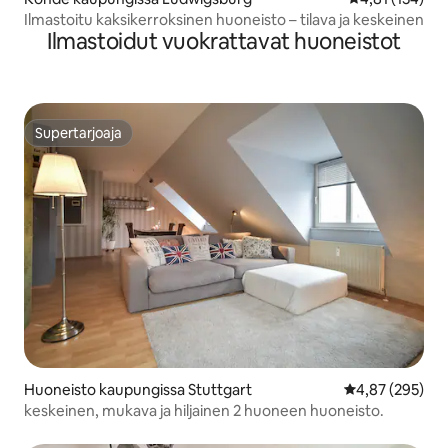
Ilmastoitu kaksikerroksinen huoneisto – tilava ja keskeinen
Ilmastoidut vuokrattavat huoneistot
Supertarjoaja
Supertarjoaja
Huoneisto kaupungissa Stuttgart
Keskimääräinen
4,87 (295)
keskeinen, mukava ja hiljainen 2 huoneen huoneisto.