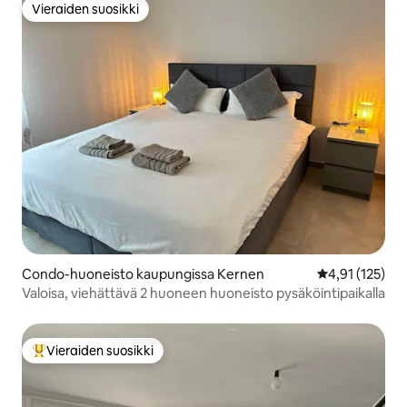
Vieraiden suosikki
Vieraiden suosikki
Condo-huoneisto kaupungissa Kernen
Keskimääräinen
4,91 (125)
Valoisa, viehättävä 2 huoneen huoneisto pysäköintipaikalla
Vieraiden suosikki
Vieraiden suosikkien parhaimmistoa