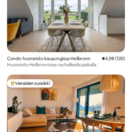
Condo-huoneisto kaupungissa Heilbronn
Keskimääräinen
4,98 (120)
Huoneisto Heilbronnissa rauhallisella paikalla
Vieraiden suosikki
Vieraiden suosikkien parhaimmistoa