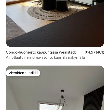
Condo-huoneisto kaupungissa Weinstadt
Keskimääräinen
4,97 (401)
Ainutlaatuinen loma-asunto kauniilla näkymällä
Vieraiden suosikki
Vieraiden suosikki