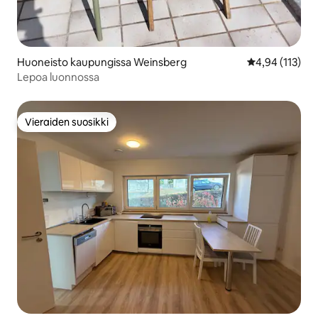
Huoneisto kaupungissa Weinsberg
Keskimääräinen
4,94 (113)
Lepoa luonnossa
Vieraiden suosikki
Vieraiden suosikki