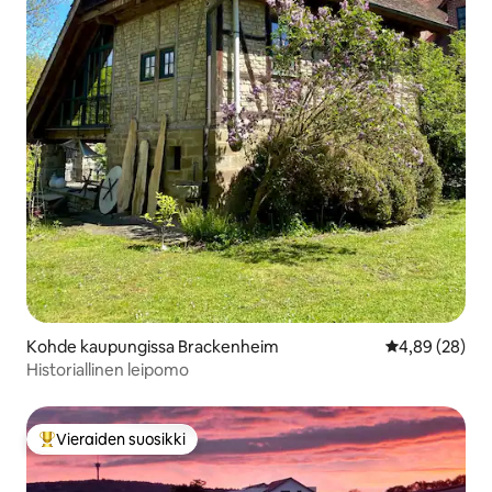
Kohde kaupungissa Brackenheim
Keskimääräine
4,89 (28)
Historiallinen leipomo
Vieraiden suosikki
Vieraiden suosikkien parhaimmistoa