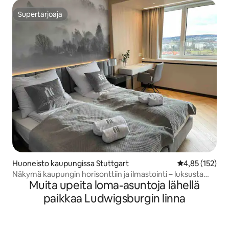
Supertarjoaja
Supertarjoaja
Huoneisto kaupungissa Stuttgart
Keskimääräinen
4,85 (152)
Näkymä kaupungin horisonttiin ja ilmastointi – luksusta
Muita upeita loma-asuntoja lähellä
Stuttgartissa
paikkaa Ludwigsburgin linna