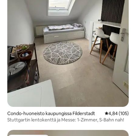
Condo-huoneisto kaupungissa Filderstadt
Keskimääräinen
4,84 (105)
Stuttgartin lentokenttä ja Messe: 1-Zimmer, S-Bahn nah!