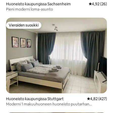
Huoneisto kaupungissa Sachsenheim
Keskimääräine
4,92 (26)
Pieni moderni loma-asunto
Vieraiden suosikki
Vieraiden suosikki
Huoneisto kaupungissa Stuttgart
Keskimääräinen
4,82 (427)
Moderni 1 makuuhuoneen huoneisto puutarhan
sydämessä