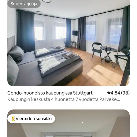
Supertarjoaja
Supertarjoaja
Condo-huoneisto kaupungissa Stuttgart
Keskimääräine
4,84 (98)
Kaupungin keskusta 4 huonetta 7 vuodetta Parveke
Netflix Internet
Vieraiden suosikki
Vieraiden suosikkien parhaimmistoa