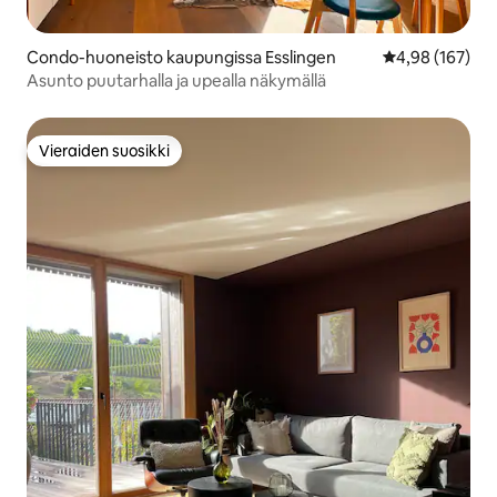
Condo-huoneisto kaupungissa Esslingen
Keskimääräinen
4,98 (167)
Asunto puutarhalla ja upealla näkymällä
Vieraiden suosikki
Vieraiden suosikki