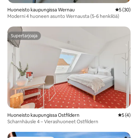
Huoneisto kaupungissa Wernau
Keskimäärä
5 (30)
Moderni 4 huoneen asunto Wernausta (5-6 henkilöä)
Supertarjoaja
Supertarjoaja
Huoneisto kaupungissa Ostfildern
Keskimäär
5 (4)
Scharnhäusle 4 – Vierashuoneet Ostfildern