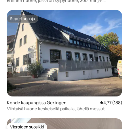
Erillinen huone, jossa on kylpyhuone; 300 m linja-
autoasemalle
Supertarjoaja
Supertarjoaja
Kohde kaupungissa Gerlingen
Keskimääräinen
4,77 (188)
Viihtyisä huone keskeisellä paikalla, lähellä messut
Vieraiden suosikki