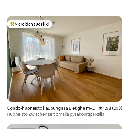
Vieraiden suosikki
Vieraiden suosikkien parhaimmistoa
Condo-huoneisto kaupungissa Bietigheim-Bi
Keskimääräinen
4,98 (203)
ssingen
Huoneisto Zwischenzeit omalla pysäköintipaikalla