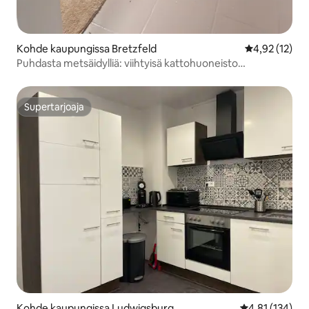
Kohde kaupungissa Bretzfeld
Keskimääräine
4,92 (12)
Puhdasta metsäidylliä: viihtyisä kattohuoneisto
metsänreunassa
Supertarjoaja
Supertarjoaja
Kohde kaupungissa Ludwigsburg
Keskimääräinen
4,81 (134)