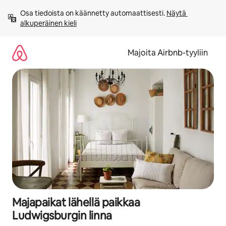
Jätä
Osa tiedoista on käännetty automaattisesti. 
Näytä 
sisältö
alkuperäinen kieli
väliin
Majoita Airbnb-tyyliin
Majapaikat lähellä paikkaa
Ludwigsburgin linna