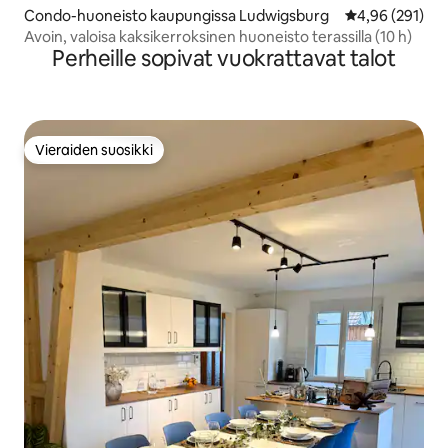
Condo-huoneisto kaupungissa Ludwigsburg
Keskimääräinen
4,96 (291)
Avoin, valoisa kaksikerroksinen huoneisto terassilla (10 h)
Perheille sopivat vuokrattavat talot
Vieraiden suosikki
Vieraiden suosikki