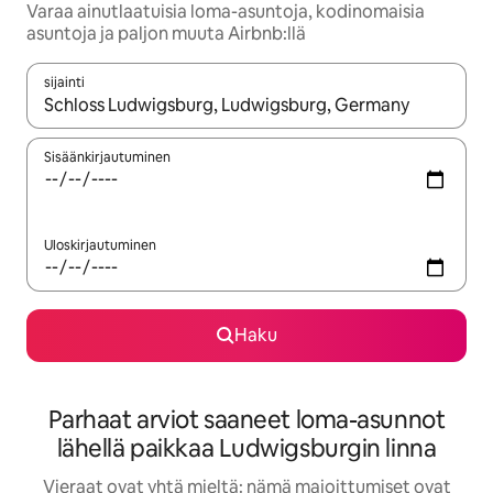
Varaa ainutlaatuisia loma-asuntoja, kodinomaisia
asuntoja ja paljon muuta Airbnb:llä
sijainti
Kun tulokset ovat saatavilla, navigoi ylös- ja alas-nuolinäppäimi
Sisäänkirjautuminen
Uloskirjautuminen
Haku
Parhaat arviot saaneet loma-asunnot
lähellä paikkaa Ludwigsburgin linna
Vieraat ovat yhtä mieltä: nämä majoittumiset ovat