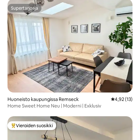
Supertarjoaja
Supertarjoaja
Huoneisto kaupungissa Remseck
Keskimääräine
4,92 (13)
Home Sweet Home Neu | Moderni | Exklusiv
Vieraiden suosikki
Vieraiden suosikkien parhaimmistoa