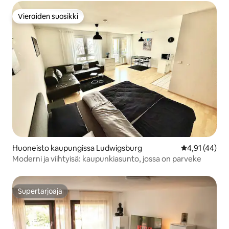
Vieraiden suosikki
Vieraiden suosikki
Huoneisto kaupungissa Ludwigsburg
Keskimääräine
4,91 (44)
Moderni ja viihtyisä: kaupunkiasunto, jossa on parveke
Supertarjoaja
Supertarjoaja