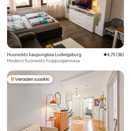
Huoneisto kaupungissa Ludwigsburg
Keskimääräine
4,75 (36)
Moderni huoneisto huippusijainnissa
Vieraiden suosikki
Vieraiden suosikkien parhaimmistoa