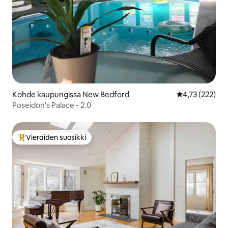
Kohde kaupungissa New Bedford
Keskimääräinen
4,73 (222)
Poseidon's Palace - 2.0
Vieraiden suosikki
Vieraiden suosikkien parhaimmistoa