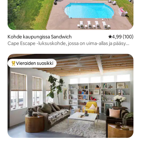
Kohde kaupungissa Sandwich
Keskimääräinen
4,99 (100)
Cape Escape -luksuskohde, jossa on uima-allas ja pääsy
rannalle.
Vieraiden suosikki
Vieraiden suosikkien parhaimmistoa