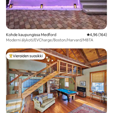
Kohde kaupungissa Medford
Keskimääräinen
4,96 (164)
Moderni älykoti/EVCharge/Boston/Harvard/MBTA
Vieraiden suosikki
Vieraiden suosikkien parhaimmistoa