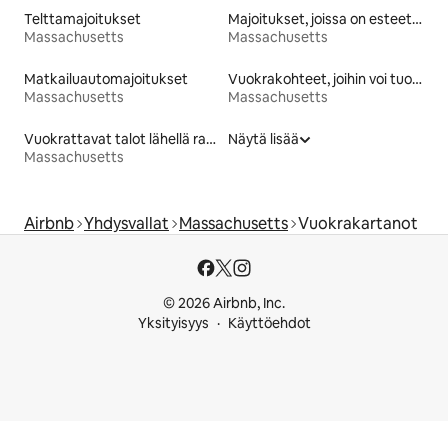
Telttamajoitukset
Majoitukset, joissa on esteetön wc
Massachusetts
Massachusetts
Matkailuautomajoitukset
Vuokrakohteet, joihin voi tuoda lemmikin
Massachusetts
Massachusetts
Vuokrattavat talot lähellä rantaa
Näytä lisää
Massachusetts
Airbnb
Yhdysvallat
Massachusetts
Vuokrakartanot
© 2026 Airbnb, Inc.
Yksityisyys
Käyttöehdot