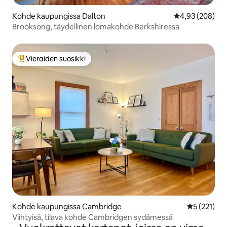
Kohde kaupungissa Dalton
Keskimääräinen
4,93 (208)
Brooksong, täydellinen lomakohde Berkshiressa
Vieraiden suosikki
Vieraiden suosikkien parhaimmistoa
Kohde kaupungissa Cambridge
Keskimääräi
5 (221)
Viihtyisä, tilava kohde Cambridgen sydämessä