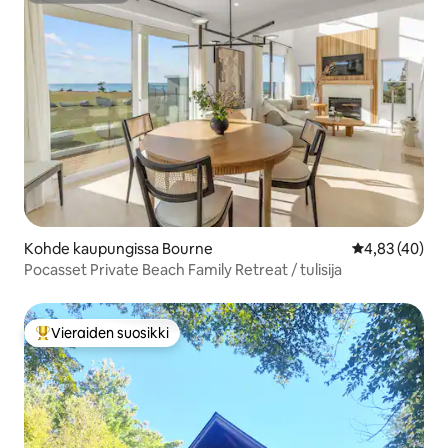
Kohde kaupungissa Bourne
Keskimääräine
4,83 (40)
Pocasset Private Beach Family Retreat / tulisija
Vieraiden suosikki
Vieraiden suosikkien parhaimmistoa