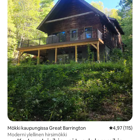
Mökki kaupungissa Great Barrington
Keskimääräinen
4,97 (115)
Moderni ylellinen hirsimökki