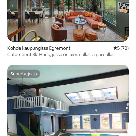
Kohde kaupungissa Egremont
Keskimäärä
5 (70)
Catamount Ski Haus, jossa on uima-allas ja poreallas
Supertarjoaja
Supertarjoaja