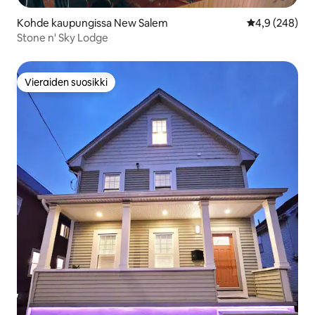
Kohde kaupungissa New Salem
Keskimääräine
4,9 (248)
Stone n' Sky Lodge
Vieraiden suosikki
Vieraiden suosikki