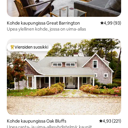
Kohde kaupungissa Great Barrington
Keskimääräine
4,99 (93)
Upea ylellinen kohde, jossa on uima-allas
Vieraiden suosikki
Vieraiden suosikkien parhaimmistoa
Kohde kaupungissa Oak Bluffs
Keskimääräinen
4,93 (221)
Upea ranta- ja uima-allasyhdistelmä; kauniit