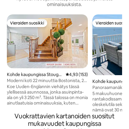
ominaisuuksista.
Vieraiden suosikki
Vieraiden suosikk
Vieraiden suosikki
Vieraiden suosikk
Kohde kaupungissa Stought
Keskimääräinen arvio 4,93/5, 15
4,93 (153)
on
Moderni koti 22 minuuttia Bostonista, 20
Kohde kaupungiss
minuuttia Gillette Stadiumilta
Koe Uuden-Englannin viehätys tässä
th
Panoraamanäkymät
ylellisessä asunnossa, jonka asuinpinta-
Cape Cod Bayn ylä
5 makuuhuoneen N
ala on yli 3 250 m². Tässä talossa on monia
rantakodissamme on
ainutlaatuisia ominaisuuksia, kuten
oleskelutila sekä uu
koikarpi-allas, upea takapiha ja sisäsauna,
nämä ovat 30 metr
jotka tekevät lyhyestä tai pitkästä
Vuokrattavien kartanoiden suositut
kallionpäällä, jol
majoittumisestasi entistä mukavampaa.
Cod Bayn rannikolle
mukavuudet kaupungissa
Kohde sijaitsee rauhallisella alueella, josta
näkyy terassiltasi. Sijaitsee yksityisessä