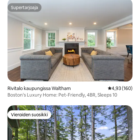
Supertarjoaja
Supertarjoaja
Rivitalo kaupungissa Waltham
Keskimääräinen
4,93 (160)
Boston's Luxury Home: Pet-Friendly, 4BR, Sleeps 10
Vieraiden suosikki
Vieraiden suosikki