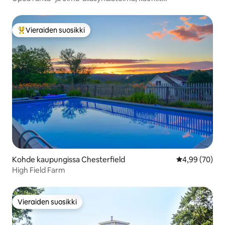
auringonlaskut!
Vieraiden suosikki
Vieraiden suosikkien parhaimmistoa
Kohde kaupungissa Chesterfield
Keskimääräine
4,99 (70)
High Field Farm
Vieraiden suosikki
Vieraiden suosikki