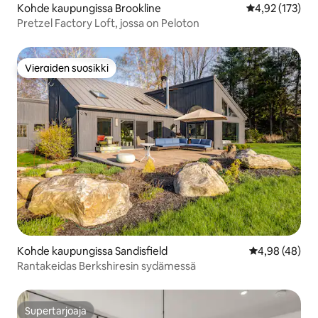
Kohde kaupungissa Brookline
Keskimääräinen
4,92 (173)
Pretzel Factory Loft, jossa on Peloton
Vieraiden suosikki
Vieraiden suosikki
Kohde kaupungissa Sandisfield
Keskimääräine
4,98 (48)
Rantakeidas Berkshiresin sydämessä
Supertarjoaja
Supertarjoaja