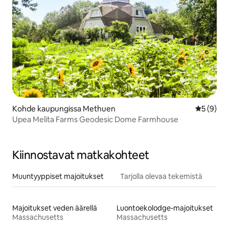
Kohde kaupungissa Methuen
Keskimäär
5 (9)
Upea Melita Farms Geodesic Dome Farmhouse
Kiinnostavat matkakohteet
Muuntyyppiset majoitukset
Tarjolla olevaa tekemistä
Majoitukset veden äärellä
Luontoekolodge-majoitukset
Massachusetts
Massachusetts