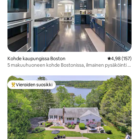
Kohde kaupungissa Boston
Keskimääräinen
4,98 (157)
5 makuuhuoneen kohde Bostonissa, ilmainen pysäköinti ja
piha – 12 hengen majoitus
Vieraiden suosikki
Vieraiden suosikkien parhaimmistoa