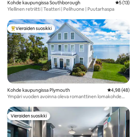
Kohde kaupungissa Southborough
Keskimäärä
5 (13)
Ylellinen retriitti | Teatteri | Pelihuone | Puutarhaspa
Vieraiden suosikki
Vieraiden suosikkien parhaimmistoa
Kohde kaupungissa Plymouth
Keskimääräine
4,98 (48)
Ympäri vuoden avoinna oleva romanttinen lomakohde
merenrannalla, jossa on poreallas
Vieraiden suosikki
Vieraiden suosikki