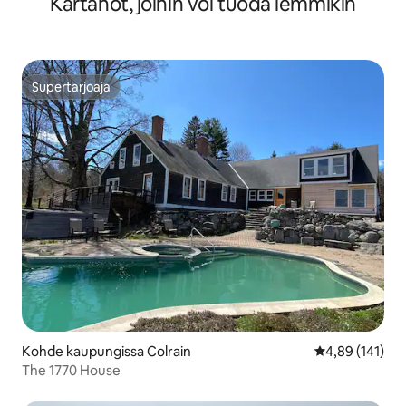
Kartanot, joihin voi tuoda lemmikin
Supertarjoaja
Supertarjoaja
Kohde kaupungissa Colrain
Keskimääräinen
4,89 (141)
The 1770 House