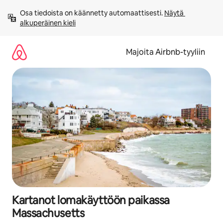
Jätä
Osa tiedoista on käännetty automaattisesti. 
Näytä 
sisältö
alkuperäinen kieli
väliin
Majoita Airbnb-tyyliin
Kartanot lomakäyttöön paikassa
Massachusetts