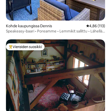
Kohde kaupungissa Dennis
Keskimääräinen
4,86 (113)
Speakeasy-baari • Poreamme • Lemmikit sallittu • Lähellä
Mayfloweria
Vieraiden suosikki
Vieraiden suosikkien parhaimmistoa