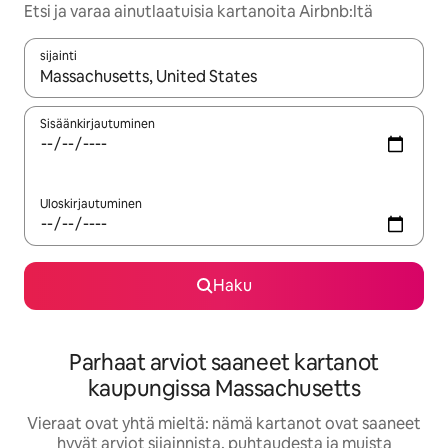
Etsi ja varaa ainutlaatuisia kartanoita Airbnb:ltä
sijainti
Kun tulokset ovat saatavilla, navigoi ylös- ja alas-nuolinäppäimi
Sisäänkirjautuminen
Uloskirjautuminen
Haku
Parhaat arviot saaneet kartanot
kaupungissa Massachusetts
Vieraat ovat yhtä mieltä: nämä kartanot ovat saaneet
hyvät arviot sijainnista, puhtaudesta ja muista