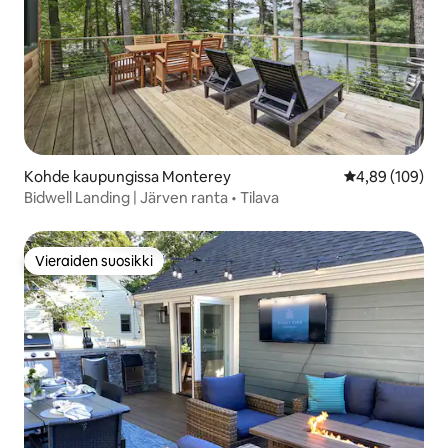
Kohde kaupungissa Monterey
Keskimääräinen
4,89 (109)
Bidwell Landing | Järven ranta • Tilava
Vieraiden suosikki
Vieraiden suosikki