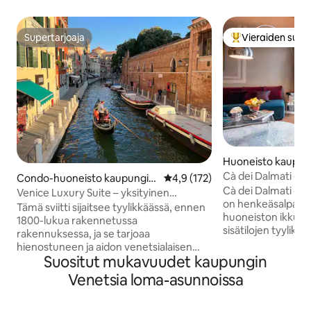
Supertarjoaja
Vieraiden suosi
Supertarjoaja
Vieraiden suosik
Huoneisto kaupun
etsia
Cà dei Dalmati - B
Condo-huoneisto kaupungiss
Keskimääräinen arvio 4,9/5, 17
4,9 (172)
Cà dei Dalmati - h
a Venetsia
Venice Luxury Suite – yksityinen
on henkeäsalpaava
poreallas ja design
Tämä sviitti sijaitsee tyylikkäässä, ennen
huoneiston ikkunoi
1800-lukua rakennetussa
sisätilojen tyylik
rakennuksessa, ja se tarjoaa
ja hiljaisuuteen. K
hienostuneen ja aidon venetsialaisen
ominaisuudet teke
Suositut mukavuudet kaupungin
kokemuksen. Vain muutaman askeleen
ainutlaatuisen. Ko
päässä Canal Grandesta ja 5 minuutin
Venetsia loma-asunnoissa
makuuhuonetta, k
kävelymatkan päässä Piazzale Romasta
leveä olohuone ja
(linja-autoterminaali) ja Santa Lucian
kanavalle antavat s