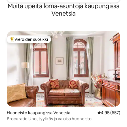
Muita upeita loma-asuntoja kaupungissa
Venetsia
Vieraiden suosikki
Vieraiden suosikkien parhaimmistoa
Huoneisto kaupungissa Venetsia
Keskimääräinen
4,95 (657)
Procuratie Uno, tyylikäs ja valoisa huoneisto