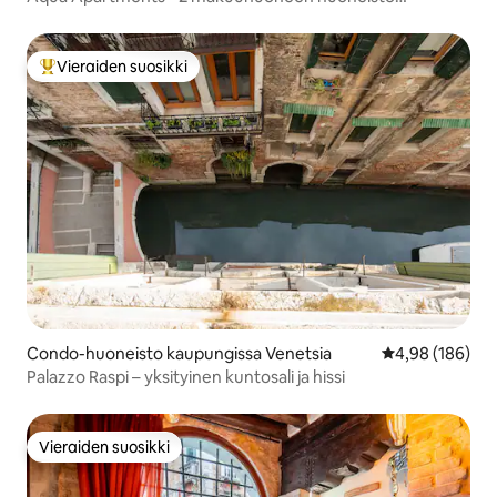
näkymällä
Vieraiden suosikki
Vieraiden suosikkien parhaimmistoa
Condo-huoneisto kaupungissa Venetsia
Keskimääräinen
4,98 (186)
Palazzo Raspi – yksityinen kuntosali ja hissi
Vieraiden suosikki
Vieraiden suosikki