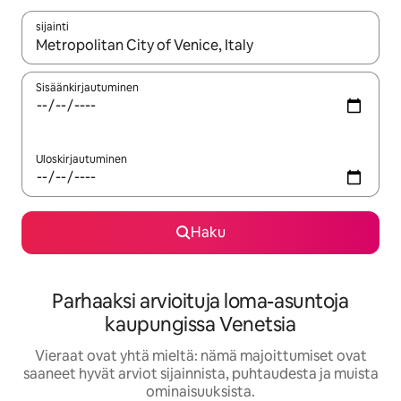
sijainti
Kun tulokset ovat saatavilla, navigoi ylös- ja alas-nuolinäppäimi
Sisäänkirjautuminen
Uloskirjautuminen
Haku
Parhaaksi arvioituja loma-asuntoja
kaupungissa Venetsia
Vieraat ovat yhtä mieltä: nämä majoittumiset ovat
saaneet hyvät arviot sijainnista, puhtaudesta ja muista
ominaisuuksista.