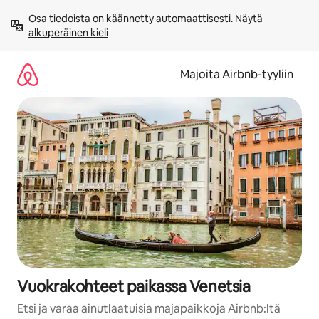
Jätä
Osa tiedoista on käännetty automaattisesti. 
Näytä 
sisältö
alkuperäinen kieli
väliin
Majoita Airbnb-tyyliin
Vuokrakohteet paikassa Venetsia
Etsi ja varaa ainutlaatuisia majapaikkoja Airbnb:ltä