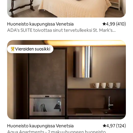
Huoneisto kaupungissa Venetsia
Keskimääräinen
4,99 (410)
ADA's SUITE toivottaa sinut tervetulleeksi St. Mark's
Squarelle
Vieraiden suosikki
Vieraiden suosikkien parhaimmistoa
Huoneisto kaupungissa Venetsia
Keskimääräinen
4,97 (124)
Aqua Apartments - 2 makuuhuoneen huoneisto