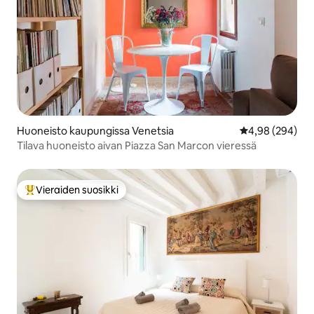
Huoneisto kaupungissa Venetsia
Keskimääräinen
4,98 (294)
Tilava huoneisto aivan Piazza San Marcon vieressä
Vieraiden suosikki
Vieraiden suosikkien parhaimmistoa