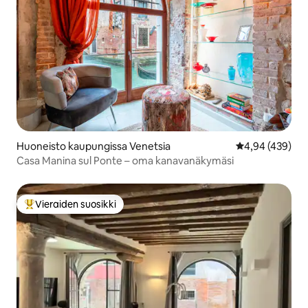
Huoneisto kaupungissa Venetsia
Keskimääräinen
4,94 (439)
Casa Manina sul Ponte – oma kanavanäkymäsi
Vieraiden suosikki
Vieraiden suosikkien parhaimmistoa