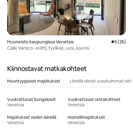
Huoneisto kaupungissa Venetsia
Keskimäärä
5 (26)
Calle Varisco -sviitti, tyylikäs, uusi, kaunis.
Kiinnostavat matkakohteet
Muuntyyppiset majoitukset
Lähellä olevat suosituimmat näh
Vuokrattavat bungalowit
Vuokrattavat rantakohteet
Venetsia
Venetsia
Majoitukset veden äärellä
Hostellimajoitukset
Venetsia
Venetsia