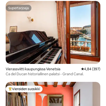
Supertarjoaja
Supertarjoaja
Vierassviitti kaupungissa Venetsia
Keskimääräinen
4,84 (397)
Ca del Ducan historiallinen palatsi - Grand Canal.
Vieraiden suosikki
Vieraiden suosikkien parhaimmistoa