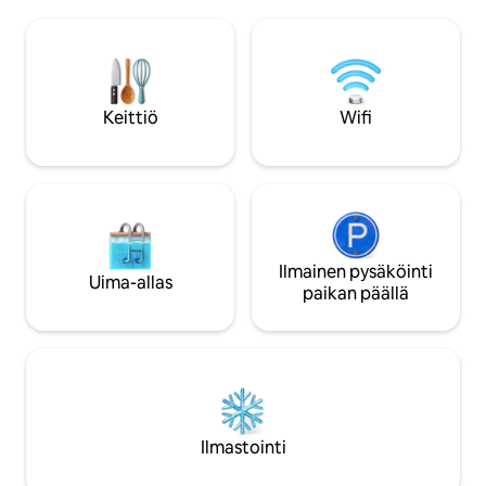
rautatieasemalta, mikä varmistaa
oleskelun Venetsi
sujuvan saapumisen ja helpon pääsyn
ystävien kanssa. Pa
kaikkiin Venetsian nähtävyyksiin. Sviitistä
keskeisellä paika
on näkymät rauhalliselle ja viehättävälle
päässä S. Marcosta
venetsialaiselle aukioille, ja se sijaitsee
kaikista maamerkei
vain 20 metrin päässä viehättävältä Rio
Keittiö
Wifi
sopiva paikka.
dei Tolentiniltä. Sviitissä on rauhallinen ja
lumoava tunnelma, joka sopii
erinomaisesti vieraille, jotka etsivät
mukavuutta ja tyyliä
Ilmainen pysäköinti
Uima-allas
paikan päällä
Ilmastointi