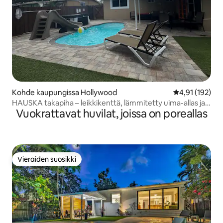
Kohde kaupungissa Hollywood
Keskimääräinen
4,91 (192)
HAUSKA takapiha – leikkikenttä, lämmitetty uima-allas ja
Vuokrattavat huvilat, joissa on poreallas
poreallas!
Vieraiden suosikki
Vieraiden suosikki