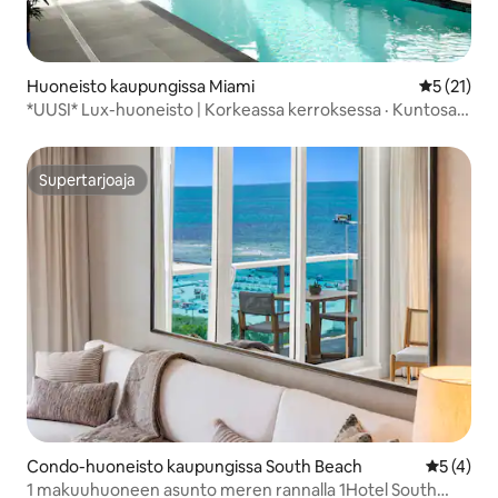
Huoneisto kaupungissa Miami
Keskimäärä
5 (21)
*UUSI* Lux-huoneisto | Korkeassa kerroksessa · Kuntosali ·
Uima-allas ·
Supertarjoaja
Supertarjoaja
Condo-huoneisto kaupungissa South Beach
Keskimäär
5 (4)
1 makuuhuoneen asunto meren rannalla 1Hotel South