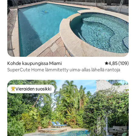
Kohde kaupungissa Miami
Keskimääräinen
4,85 (109)
SuperCute Home lämmitetty uima-allas lähellä rantoja
Vieraiden suosikki
Vieraiden suosikkien parhaimmistoa