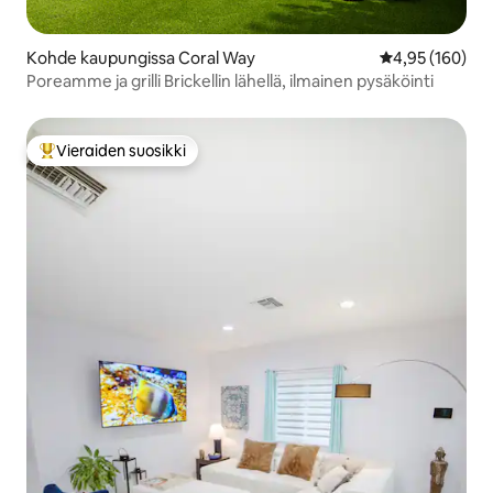
Kohde kaupungissa Coral Way
Keskimääräinen
4,95 (160)
Poreamme ja grilli Brickellin lähellä, ilmainen pysäköinti
Vieraiden suosikki
Vieraiden suosikkien parhaimmistoa