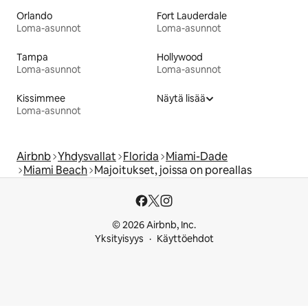
Orlando
Fort Lauderdale
Loma-asunnot
Loma-asunnot
Tampa
Hollywood
Loma-asunnot
Loma-asunnot
Kissimmee
Näytä lisää
Loma-asunnot
Airbnb
Yhdysvallat
Florida
Miami-Dade
Miami Beach
Majoitukset, joissa on poreallas
© 2026 Airbnb, Inc.
Yksityisyys
Käyttöehdot