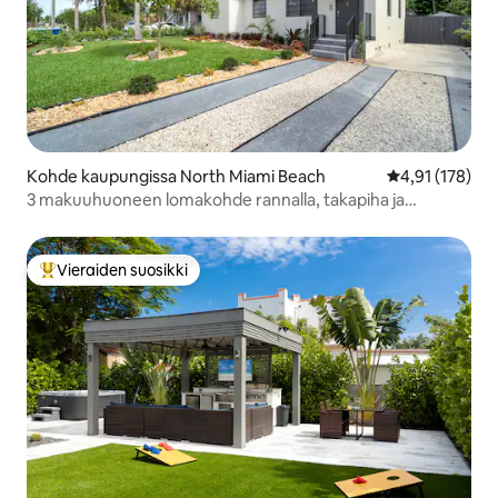
Kohde kaupungissa North Miami Beach
Keskimääräinen
4,91 (178)
3 makuuhuoneen lomakohde rannalla, takapiha ja
poreallas
Vieraiden suosikki
Vieraiden suosikkien parhaimmistoa