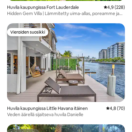
Huvila kaupungissa Fort Lauderdale
Keskimääräine
4,9 (228)
Hidden Gem Villa | Lämmitetty uima-allas, poreamme ja
tikihut
Vieraiden suosikki
Vieraiden suosikki
Huvila kaupungissa Little Havana itäinen
Keskimääräin
4,8 (70)
Veden äärellä sijaitseva huvila Danielle