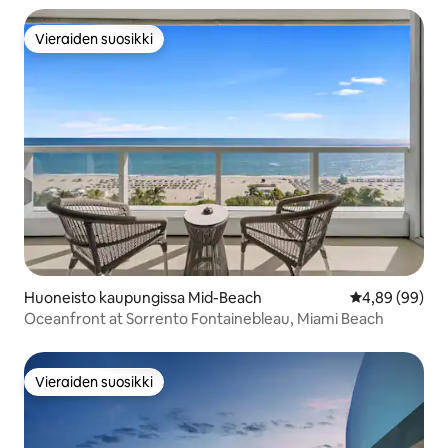
Vieraiden suosikki
Vieraiden suosikki
Huoneisto kaupungissa Mid-Beach
Keskimääräine
4,89 (99)
Oceanfront at Sorrento Fontainebleau, Miami Beach
Vieraiden suosikki
Vieraiden suosikki