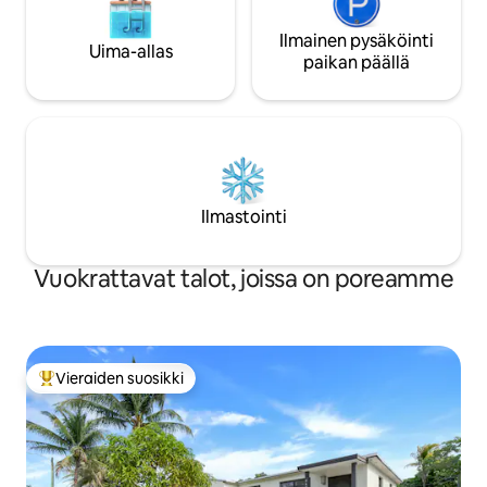
Ilmainen pysäköinti
Uima-allas
paikan päällä
Ilmastointi
Vuokrattavat talot, joissa on poreamme
Vieraiden suosikki
Vieraiden suosikkien parhaimmistoa