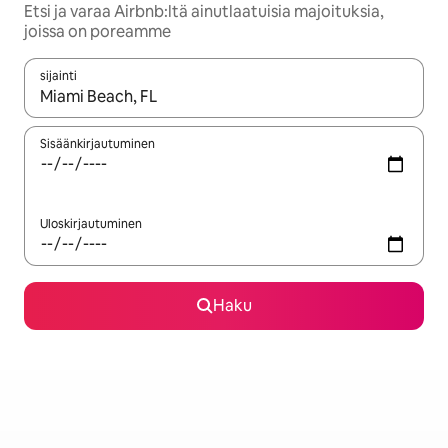
Etsi ja varaa Airbnb:ltä ainutlaatuisia majoituksia,
joissa on poreamme
sijainti
Kun tulokset ovat saatavilla, navigoi ylös- ja alas-nuolinäppäimi
Sisäänkirjautuminen
Uloskirjautuminen
Haku