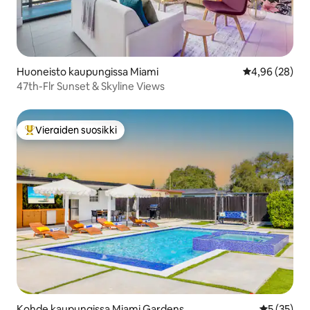
Huoneisto kaupungissa Miami
Keskimääräine
4,96 (28)
47th-Flr Sunset & Skyline Views
Vieraiden suosikki
Vieraiden suosikkien parhaimmistoa
Kohde kaupungissa Miami Gardens
Keskimäärä
5 (35)