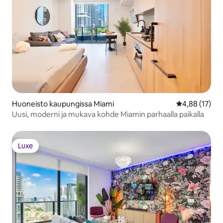
Huoneisto kaupungissa Miami
Keskimääräine
4,88 (17)
Uusi, moderni ja mukava kohde Miamin parhaalla paikalla
Luxe
Luxe