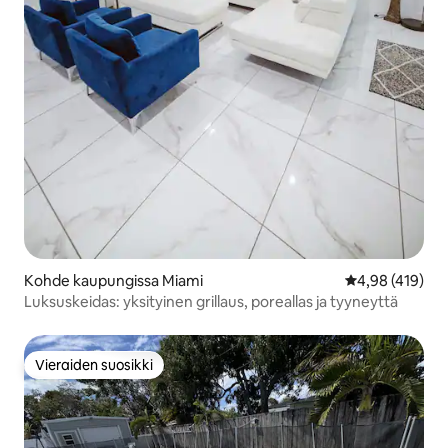
Kohde kaupungissa Miami
Keskimääräinen
4,98 (419)
Luksuskeidas: yksityinen grillaus, poreallas ja tyyneyttä
Vieraiden suosikki
Vieraiden suosikki