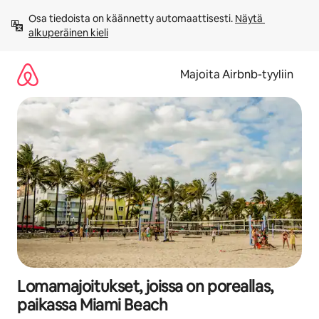
Jätä
Osa tiedoista on käännetty automaattisesti. 
Näytä 
sisältö
alkuperäinen kieli
väliin
Majoita Airbnb-tyyliin
Lomamajoitukset, joissa on poreallas,
paikassa Miami Beach