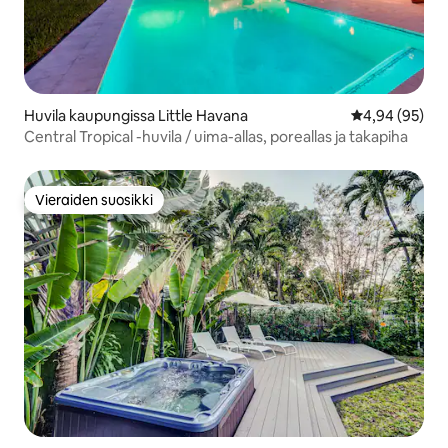
Huvila kaupungissa Little Havana
Keskimääräine
4,94 (95)
Central Tropical -huvila / uima-allas, poreallas ja takapiha
Vieraiden suosikki
Vieraiden suosikki