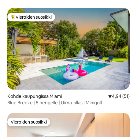
Beachissä
Vieraiden suosikki
Vieraiden suosikkien parhaimmistoa
Kohde kaupungissa Miami
Keskimääräine
4,94 (51)
Blue Breeze | 8 hengelle | Uima-allas | Minigolf |
Biljardipöytä
Vieraiden suosikki
Vieraiden suosikki