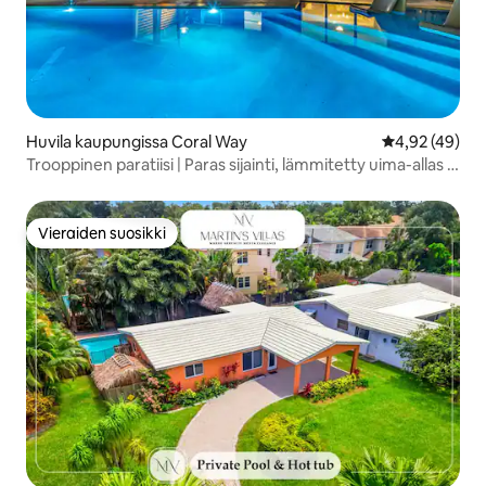
Huvila kaupungissa Coral Way
Keskimääräine
4,92 (49)
Trooppinen paratiisi | Paras sijainti, lämmitetty uima-allas +
kylpylä
Vieraiden suosikki
Vieraiden suosikki