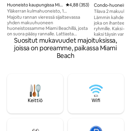
Huoneisto kaupungissa Mia
Keskimääräinen arvio 4,88/5, 35
4,88 (353)
Condo-huoneisto 
mi Beach
sa Wynwood
Yläkerran kulmahuoneisto, 1
Tilava 2 makuuhuo
makuuhuone, merenranta, Dharma
2 kylpyhuonetta |
Majoitu rannan vieressä sijaitsevassa
Lämmin kahden ma
yhden makuuhuoneen
joka on ihanteellin
huoneistossamme Miami Beachillä, josta
ryhmille. Kaksi q
on suora pääsy rannalle. Lattiasta
kaksi täysin varus
Suositut mukavuudet majoituksissa,
kattoon ulottuvista ikkunoista on
(sisäänkäynnillä v
henkeäsalpaava näköala Atlantin
kylpyamme) ja olo
joissa on poreamme, paikassa Miami
valtamerelle, ja yksityinen parvekkeesi
vuodesohva – tila
Beach
on täydellinen paikka ihailla
jopa 6 vierasta. Na
auringonnousua ja -laskua. Nauti
keittiöstä, ruokailu
kahdesta uima-altaasta, porealtaasta,
vaatehuoneesta ja 
nopeasta Wi-Fistä, huoneistossa
terassista. ✨ Ei siivousmaksuja. Ei
olevasta pesukoneesta, täysin
piilokuluja. Kävely kohteeseen: ✔
varustellusta keittiöstä, jossa on
Wynwood Walls ✔ 
ruostumattomasta teräksestä
Districtia ✔ Vain
valmistetut kodinkoneet, ja moderneista
päässä Miami Beach
Keittiö
Wifi
mukavuuksista – ihanteellinen
ruokailua ja kulttuu
pariskunnille, perheille, liikematkailijoille
ja pitkäaikaisiin majoittumisiin.