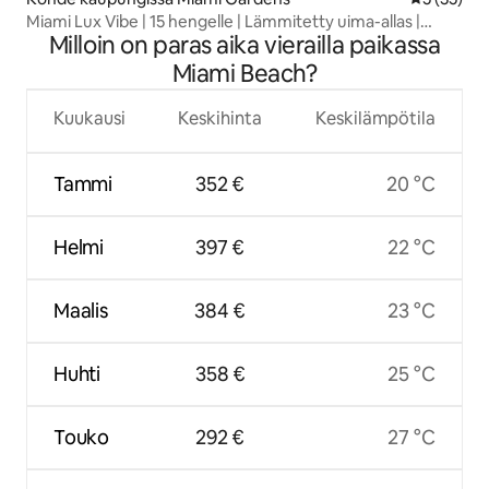
Miami Lux Vibe | 15 hengelle | Lämmitetty uima-allas |
Milloin on paras aika vierailla paikassa
Pelejä | Grilli
Miami Beach?
Kuukausi
Keskihinta
Keskilämpötila
Tammi
352 €
20 °C
Helmi
397 €
22 °C
Maalis
384 €
23 °C
Huhti
358 €
25 °C
Touko
292 €
27 °C