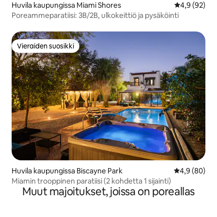
Huvila kaupungissa Miami Shores
Keskimääräin
4,9 (92)
Poreammeparatiisi: 3B/2B, ulkokeittiö ja pysäköinti
Vieraiden suosikki
Vieraiden suosikki
Huvila kaupungissa Biscayne Park
Keskimääräin
4,9 (80)
Miamin trooppinen paratiisi (2 kohdetta 1 sijainti)
Muut majoitukset, joissa on poreallas