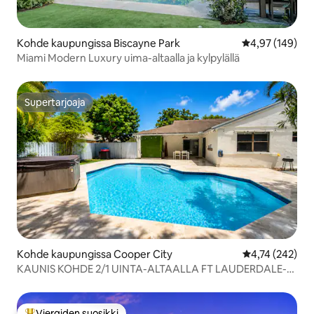
Kohde kaupungissa Biscayne Park
Keskimääräinen
4,97 (149)
Miami Modern Luxury uima-altaalla ja kylpylällä
Supertarjoaja
Supertarjoaja
Kohde kaupungissa Cooper City
Keskimääräinen
4,74 (242)
KAUNIS KOHDE 2/1 UINTA-ALTAALLA FT LAUDERDALE-
MIAMI
Vieraiden suosikki