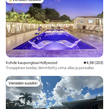
Vieraiden suosikkien parhaimmistoa
Kohde kaupungissa Hollywood
Keskimääräinen
4,98 (203)
Trooppinen keidas, lämmitetty uima-allas ja poreallas
Vieraiden suosikki
Vieraiden suosikki