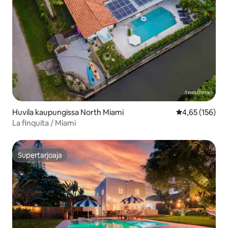
Huvila kaupungissa North Miami
Keskimääräinen
4,65 (156)
La finquita / Miami
Supertarjoaja
Supertarjoaja