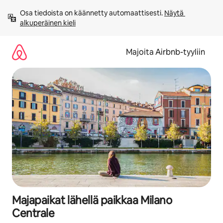
Jätä
Osa tiedoista on käännetty automaattisesti. 
Näytä 
sisältö
alkuperäinen kieli
väliin
Majoita Airbnb-tyyliin
Majapaikat lähellä paikkaa Milano
Centrale