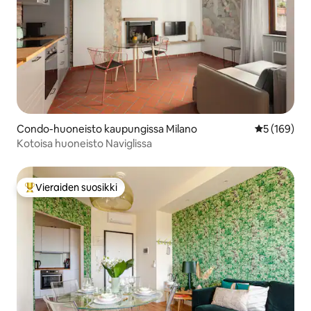
Condo-huoneisto kaupungissa Milano
Keskimääräi
5 (169)
Kotoisa huoneisto Naviglissa
Vieraiden suosikki
Vieraiden suosikkien parhaimmistoa