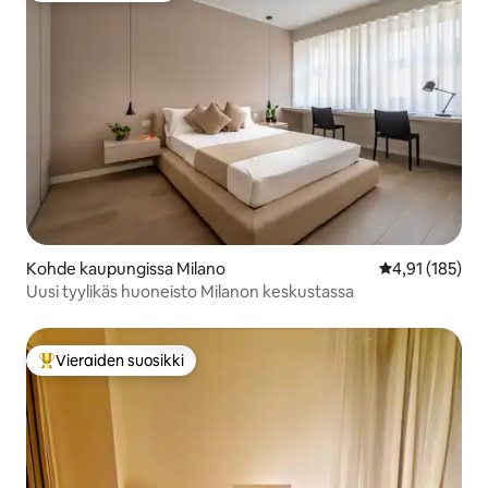
Kohde kaupungissa Milano
Keskimääräinen
4,91 (185)
Uusi tyylikäs huoneisto Milanon keskustassa
Vieraiden suosikki
Vieraiden suosikkien parhaimmistoa