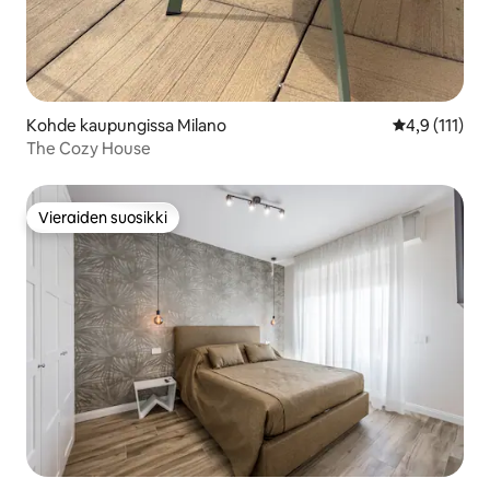
Kohde kaupungissa Milano
Keskimääräine
4,9 (111)
The Cozy House
Vieraiden suosikki
Vieraiden suosikki