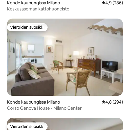
Kohde kaupungissa Milano
Keskimääräine
4,9 (286)
Keskusaseman kattohuoneisto
Vieraiden suosikki
Vieraiden suosikki
Kohde kaupungissa Milano
Keskimääräine
4,8 (294)
Corso Genova House - Milano Center
Vieraiden suosikki
Vieraiden suosikki