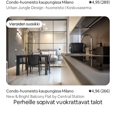
Condo-huoneisto kaupungissa Milano
Keskimääräinen
4,95 (289)
Urban Jungle Design -huoneisto | Keskusasema
Vieraiden suosikki
Vieraiden suosikki
Condo-huoneisto kaupungissa Milano
Keskimääräinen
4,96 (266)
New & Bright Balcony Flat by Central Station
Perheille sopivat vuokrattavat talot