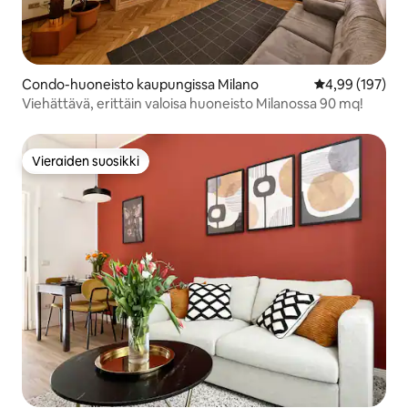
Condo-huoneisto kaupungissa Milano
Keskimääräinen
4,99 (197)
Viehättävä, erittäin valoisa huoneisto Milanossa 90 mq!
Vieraiden suosikki
Vieraiden suosikki