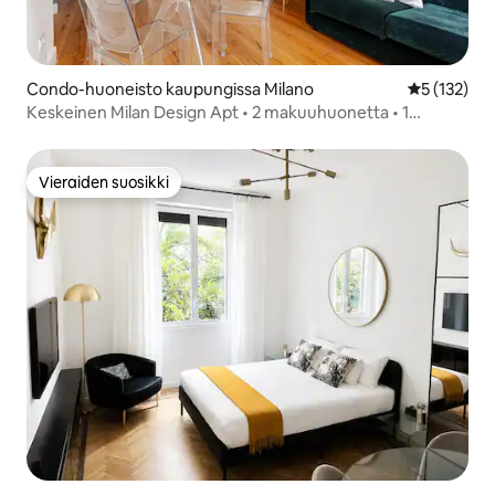
Condo-huoneisto kaupungissa Milano
Keskimääräi
5 (132)
Keskeinen Milan Design Apt • 2 makuuhuonetta • 1
minuutti metrolle
Vieraiden suosikki
Vieraiden suosikki