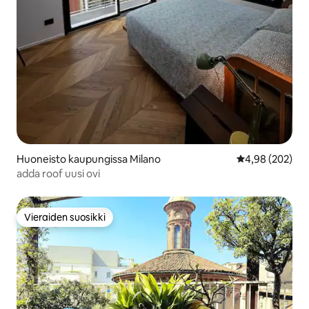
Huoneisto kaupungissa Milano
Keskimääräinen
4,98 (202)
adda roof uusi ovi
Vieraiden suosikki
Vieraiden suosikki