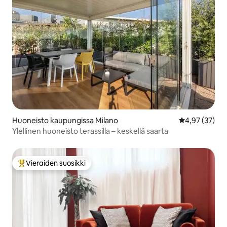
Huoneisto kaupungissa Milano
Keskimääräine
4,97 (37)
Ylellinen huoneisto terassilla – keskellä saarta
Vieraiden suosikki
Vieraiden suosikkien parhaimmistoa