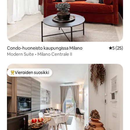
Condo-huoneisto kaupungissa Milano
Keskimäärä
5 (25)
Modern Suite • Milano Centrale II
Vieraiden suosikki
Vieraiden suosikkien parhaimmistoa