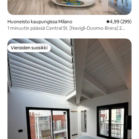
Huoneisto kaupungissa Milano
Keskimääräinen
4,99 (299)
1 minuutin päässä Central St. [Navigli-Duomo-Brera] 2
kylpyhuonetta
Vieraiden suosikki
Vieraiden suosikki