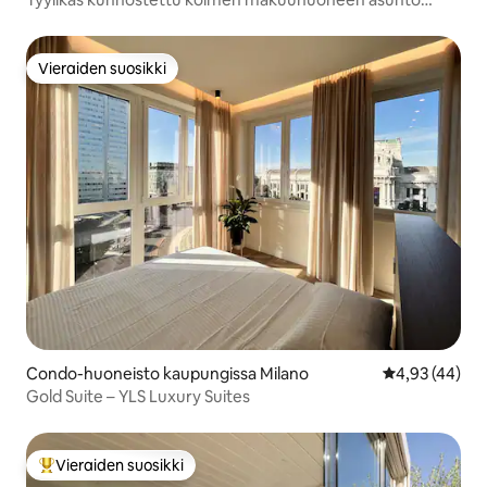
Loretossa (M1-M2)
Vieraiden suosikki
Vieraiden suosikki
Condo-huoneisto kaupungissa Milano
Keskimääräine
4,93 (44)
Gold Suite – YLS Luxury Suites
Vieraiden suosikki
Vieraiden suosikkien parhaimmistoa