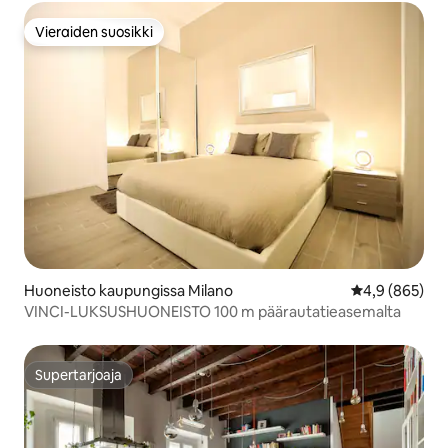
Vieraiden suosikki
Vieraiden suosikki
Huoneisto kaupungissa Milano
Keskimääräine
4,9 (865)
VINCI-LUKSUSHUONEISTO 100 m päärautatieasemalta
Supertarjoaja
Supertarjoaja