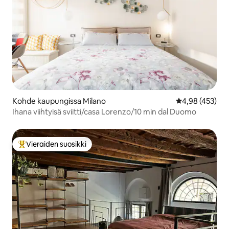
Kohde kaupungissa Milano
Keskimääräinen
4,98 (453)
Ihana viihtyisä sviitti/casa Lorenzo/10 min dal Duomo
Vieraiden suosikki
Vieraiden suosikkien parhaimmistoa