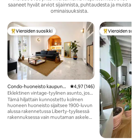
saaneet hyvät arviot sijainnista, puhtaudesta ja muista
ominaisuuksista.
Vieraiden suosikki
Vieraiden suosi
Vieraiden suosikkien parhaimmistoa
Vieraiden suosik
Condo-huoneisto kaupungi
Keskimääräinen arvio 4,97/5, 14
4,97 (146)
ssa Milano
Eklektinen vintage-tyylinen asunto, jossa
on boheeminen tunnelma
Tämä hiljattain kunnostettu kolmen
huoneen huoneisto sijaitsee 1900-luvun
alussa rakennetussa Liberty-tyylisessä
rakennuksessa vain muutaman askeleen
päässä Milano Centralesta. Huoneiston
materiaalit kertovat tarinan. Vintage,
retro ja hienovaraiset siirtomaa-aikaiset