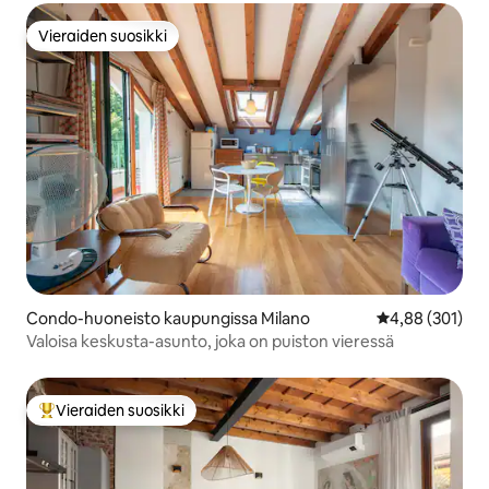
Vieraiden suosikki
Vieraiden suosikki
Condo-huoneisto kaupungissa Milano
Keskimääräinen
4,88 (301)
Valoisa keskusta-asunto, joka on puiston vieressä
Vieraiden suosikki
Vieraiden suosikkien parhaimmistoa