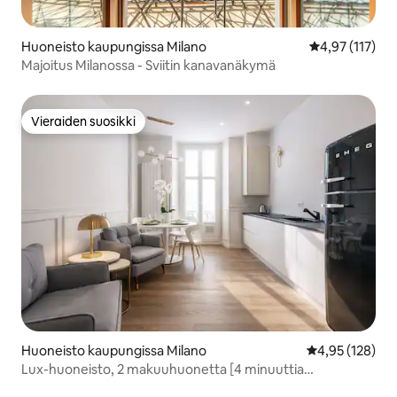
Huoneisto kaupungissa Milano
Keskimääräinen
4,97 (117)
Majoitus Milanossa - Sviitin kanavanäkymä
Vieraiden suosikki
Vieraiden suosikki
Huoneisto kaupungissa Milano
Keskimääräinen
4,95 (128)
Lux-huoneisto, 2 makuuhuonetta [4 minuuttia
CentralStationille]