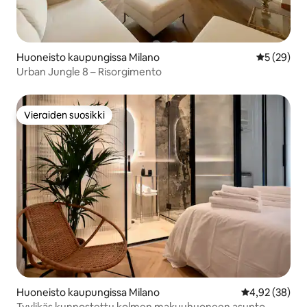
Huoneisto kaupungissa Milano
Keskimäärä
5 (29)
Urban Jungle 8 – Risorgimento
Vieraiden suosikki
Vieraiden suosikki
Huoneisto kaupungissa Milano
Keskimääräine
4,92 (38)
Tyylikäs kunnostettu kolmen makuuhuoneen asunto