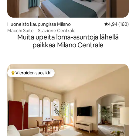
Huoneisto kaupungissa Milano
Keskimääräinen
4,94 (160)
Macchi Suite – Stazione Centrale
Muita upeita loma-asuntoja lähellä
paikkaa Milano Centrale
Vieraiden suosikki
Vieraiden suosikkien parhaimmistoa