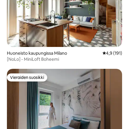
Huoneisto kaupungissa Milano
Keskimääräine
4,9 (191)
[NoLo] - MiniLoft Boheemi
Vieraiden suosikki
Vieraiden suosikki