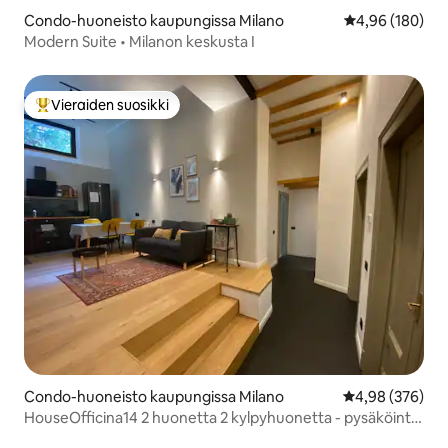
Condo-huoneisto kaupungissa Milano
Keskimääräinen
4,96 (180)
Modern Suite • Milanon keskusta I
Vieraiden suosikki
Vieraiden suosikkien parhaimmistoa
Condo-huoneisto kaupungissa Milano
Keskimääräinen
4,98 (376)
HouseOfficina14 2 huonetta 2 kylpyhuonetta - pysäköinti
Metro