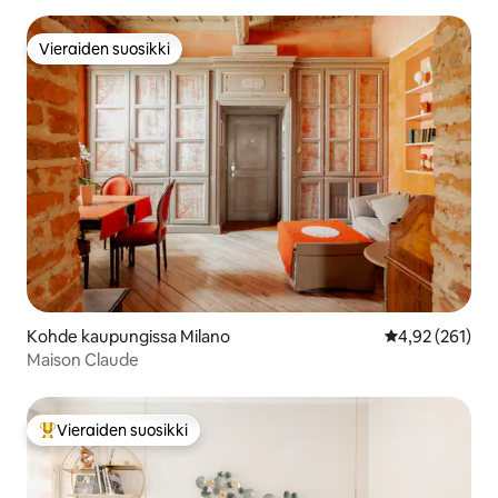
Vieraiden suosikki
Vieraiden suosikki
Kohde kaupungissa Milano
Keskimääräinen
4,92 (261)
Maison Claude
Vieraiden suosikki
Vieraiden suosikkien parhaimmistoa