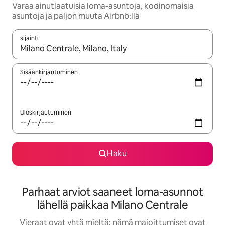
Varaa ainutlaatuisia loma-asuntoja, kodinomaisia
asuntoja ja paljon muuta Airbnb:llä
sijainti
Kun tulokset ovat saatavilla, navigoi ylös- ja alas-nuolinäppäimi
Sisäänkirjautuminen
Uloskirjautuminen
Haku
Parhaat arviot saaneet loma-asunnot
lähellä paikkaa Milano Centrale
Vieraat ovat yhtä mieltä: nämä majoittumiset ovat