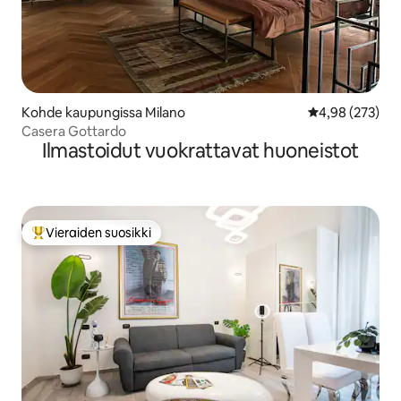
Kohde kaupungissa Milano
Keskimääräinen
4,98 (273)
Casera Gottardo
Ilmastoidut vuokrattavat huoneistot
Vieraiden suosikki
Vieraiden suosikkien parhaimmistoa