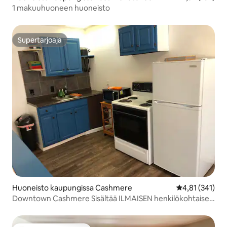
1 makuuhuoneen huoneisto
Supertarjoaja
Supertarjoaja
Huoneisto kaupungissa Cashmere
Keskimääräinen
4,81 (341)
Downtown Cashmere Sisältää ILMAISEN henkilökohtaisen
pizzan.