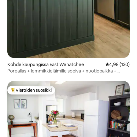
Kohde kaupungissa East Wenatchee
Keskimääräinen
4,98 (120)
Poreallas + lemmikkieläimille sopiva + nuotiopaikka +
mahtava sijainti!
Vieraiden suosikki
Vieraiden suosikkien parhaimmistoa