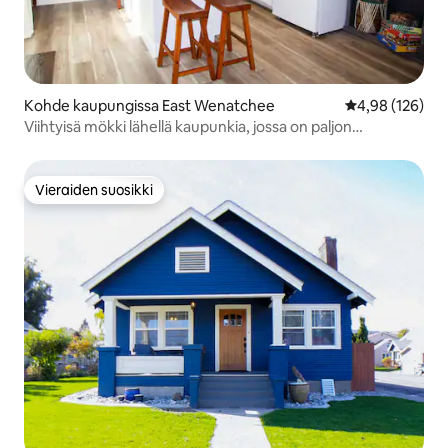
Kohde kaupungissa East Wenatchee
Keskimääräinen
4,98 (126)
Viihtyisä mökki lähellä kaupunkia, jossa on paljon
mukavuuksia
Vieraiden suosikki
Vieraiden suosikki