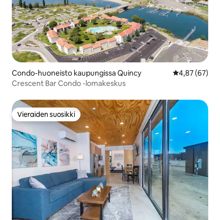
Condo-huoneisto kaupungissa Quincy
Keskimääräine
4,87 (67)
Crescent Bar Condo -lomakeskus
Vieraiden suosikki
Vieraiden suosikki