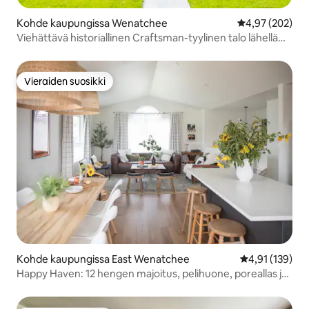
Kohde kaupungissa Wenatchee
Keskimääräinen
4,97 (202)
Viehättävä historiallinen Craftsman-tyylinen talo lähellä
keskustaa
Vieraiden suosikki
Vieraiden suosikki
Kohde kaupungissa East Wenatchee
Keskimääräinen
4,91 (139)
Happy Haven: 12 hengen majoitus, pelihuone, poreallas ja
näkymät