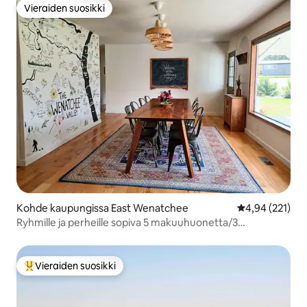
Vieraiden suosikki
Vieraiden suosikki
Kohde kaupungissa East Wenatchee
Keskimääräinen
4,94 (221)
Ryhmille ja perheille sopiva 5 makuuhuonetta/3
kylpyhuonetta, poreallas, pelejä
Vieraiden suosikki
Vieraiden suosikkien parhaimmistoa