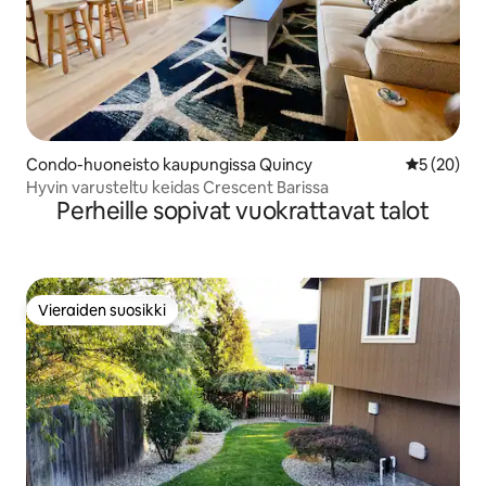
Condo-huoneisto kaupungissa Quincy
Keskimäärä
5 (20)
Hyvin varusteltu keidas Crescent Barissa
Perheille sopivat vuokrattavat talot
Vieraiden suosikki
Vieraiden suosikki