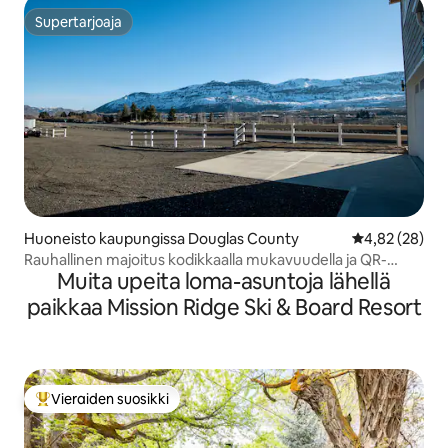
Supertarjoaja
Supertarjoaja
Huoneisto kaupungissa Douglas County
Keskimääräine
4,82 (28)
Rauhallinen majoitus kodikkaalla mukavuudella ja QR-
Muita upeita loma-asuntoja lähellä
virtuaalisella retkellä!
paikkaa Mission Ridge Ski & Board Resort
Vieraiden suosikki
Vieraiden suosikkien parhaimmistoa