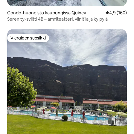
Condo-huoneisto kaupungissa Quincy
Keskimääräine
4,9 (160)
Serenity-sviitti 4B – amfiteatteri, viinitila ja kylpylä
Vieraiden suosikki
Vieraiden suosikki