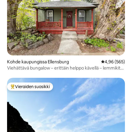
Kohde kaupungissa Ellensburg
Keskimääräinen
4,96 (565)
Viehättävä bungalow – erittäin helppo kävellä – lemmikit
tervetulleita
Vieraiden suosikki
Vieraiden suosikkien parhaimmistoa