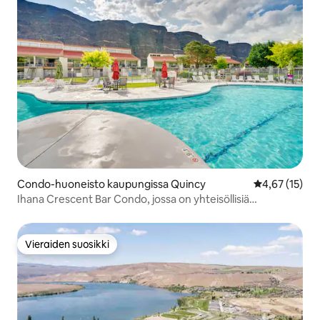
Condo-huoneisto kaupungissa Quincy
Keskimääräine
4,67 (15)
Ihana Crescent Bar Condo, jossa on yhteisöllisiä
mukavuuksia!
Vieraiden suosikki
Vieraiden suosikki