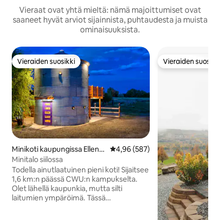
Vieraat ovat yhtä mieltä: nämä majoittumiset ovat
saaneet hyvät arviot sijainnista, puhtaudesta ja muista
ominaisuuksista.
Vieraiden suosikki
Vieraiden suosikk
Vieraiden suosikki
Vieraiden suosikk
Minikoti kaupungissa Ellens
Keskimääräinen arvio 4,96/5, 58
4,96 (587)
burg
Minitalo siilossa
Todella ainutlaatuinen pieni koti! Sijaitsee
1,6 km:n päässä CWU:n kampukselta.
Olet lähellä kaupunkia, mutta silti
laitumien ympäröimä. Tässä
pikkuruisessa kohteessa on kaikki
tarvitsemasi mukavuudet, kuten tilava