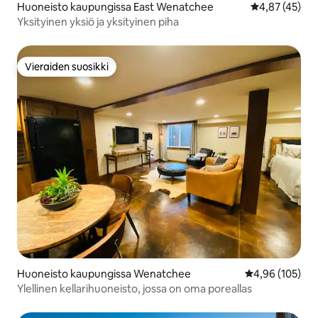
Huoneisto kaupungissa East Wenatchee
Keskimääräine
4,87 (45)
Yksityinen yksiö ja yksityinen piha
Vieraiden suosikki
Vieraiden suosikki
Huoneisto kaupungissa Wenatchee
Keskimääräinen
4,96 (105)
Ylellinen kellarihuoneisto, jossa on oma poreallas