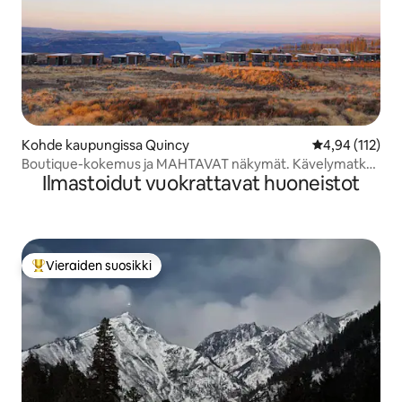
Kohde kaupungissa Quincy
Keskimääräinen
4,94 (112)
Boutique-kokemus ja MAHTAVAT näkymät. Kävelymatka
Ilmastoidut vuokrattavat huoneistot
rotkoon
Vieraiden suosikki
Vieraiden suosikkien parhaimmistoa