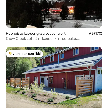
Huoneisto kaupungissa Leavenworth
Keskimääräi
5 (170)
Snow Creek Loft: 2 m kaupunkiin, poreallas,
vuoristonäkymät
Vieraiden suosikki
Vieraiden suosikkien parhaimmistoa