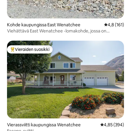
Kohde kaupungissa East Wenatchee
Keskimääräine
4,8 (161)
Viehättävä East Wenatchee -lomakohde, jossa on
matkailuautojen pysäköintialue
Vieraiden suosikki
Vieraiden suosikkien parhaimmistoa
Vierassviitti kaupungissa Wenatchee
Keskimääräinen
4,85 (394)
Escape-sviitti