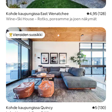
Kohde kaupungissa East Wenatchee
Keskimääräinen
4,95 (128)
Wine+Ski House – Rotko, poreamme ja joen näkymät
Vieraiden suosikki
Vieraiden suosikkien parhaimmistoa
Kohde kaupungissa Quincy
Keskimääräi
5 (130)