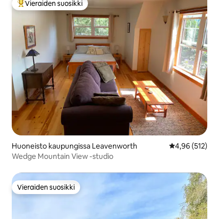
Vieraiden suosikki
Vieraiden suosikkien parhaimmistoa
Huoneisto kaupungissa Leavenworth
Keskimääräinen
4,96 (512)
Wedge Mountain View -studio
Vieraiden suosikki
Vieraiden suosikki