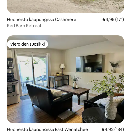
Huoneisto kaupungissa Cashmere
Keskimääräinen
4,95 (171)
Red Barn Retreat
Vieraiden suosikki
Vieraiden suosikki
Huoneisto kaupungissa East Wenatchee
Keskimääräinen
4,92 (134)