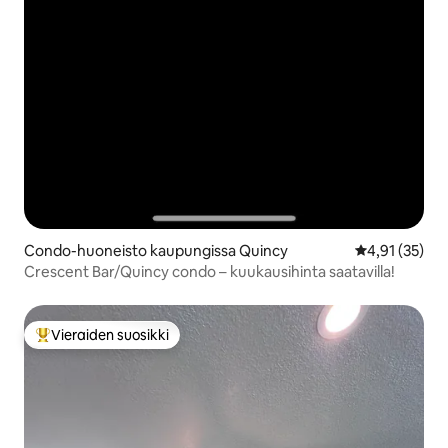
Condo-huoneisto kaupungissa Quincy
Keskimääräine
4,91 (35)
Crescent Bar/Quincy condo – kuukausihinta saatavilla!
Vieraiden suosikki
Vieraiden suosikkien parhaimmistoa