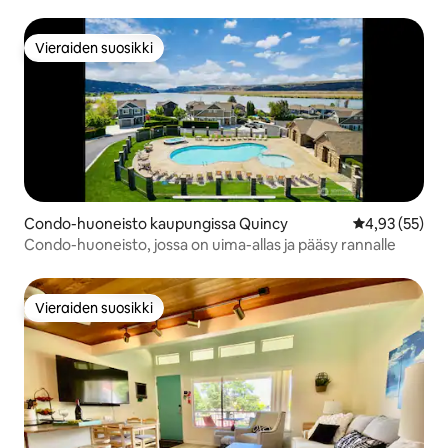
Vieraiden suosikki
Vieraiden suosikki
Condo-huoneisto kaupungissa Quincy
Keskimääräine
4,93 (55)
Condo-huoneisto, jossa on uima-allas ja pääsy rannalle
Vieraiden suosikki
Vieraiden suosikki