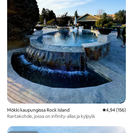
Mökki kaupungissa Rock Island
Keskimääräinen
4,94 (156)
Rantakohde, jossa on infinity-allas ja kylpylä