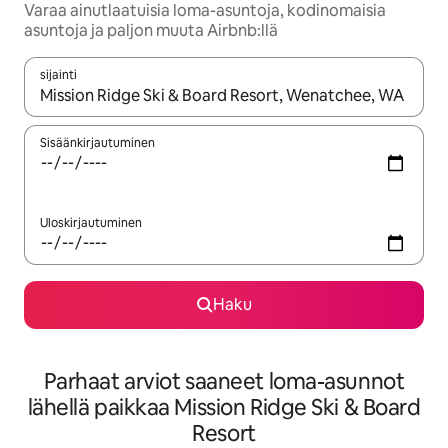
Varaa ainutlaatuisia loma-asuntoja, kodinomaisia
asuntoja ja paljon muuta Airbnb:llä
sijainti
Kun tulokset ovat saatavilla, navigoi ylös- ja alas-nuolinäppäimi
Sisäänkirjautuminen
Uloskirjautuminen
Haku
Parhaat arviot saaneet loma-asunnot
lähellä paikkaa Mission Ridge Ski & Board
Resort