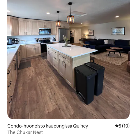
Condo-huoneisto kaupungissa Quincy
Keskimäärä
5 (10)
The Chukar Nest