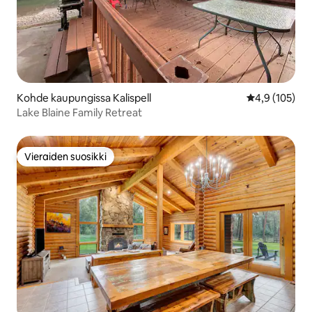
Kohde kaupungissa Kalispell
Keskimääräine
4,9 (105)
Lake Blaine Family Retreat
Vieraiden suosikki
Vieraiden suosikki