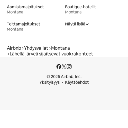
Aamiaismajoitukset
Boutique-hotellit
Montana
Montana
Telttamajoitukset
Näytä lisää
Montana
Airbnb
Yhdysvallat
Montana
Lähellä järveä sijaitsevat vuokrakohteet
© 2026 Airbnb, Inc.
Yksityisyys
Käyttöehdot