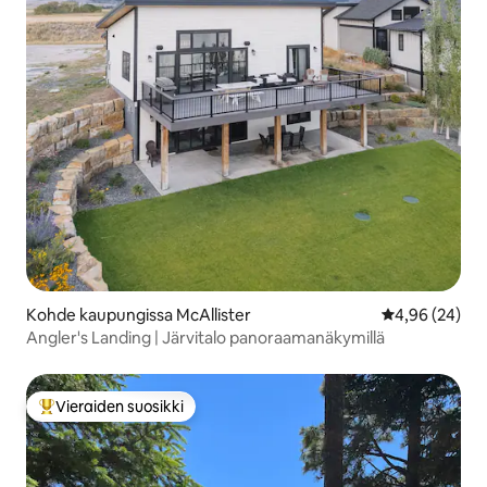
Kohde kaupungissa McAllister
Keskimääräine
4,96 (24)
Angler's Landing | Järvitalo panoraamanäkymillä
Vieraiden suosikki
Vieraiden suosikkien parhaimmistoa