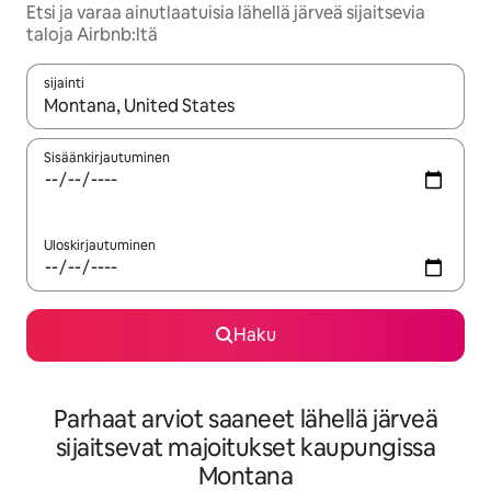
Etsi ja varaa ainutlaatuisia lähellä järveä sijaitsevia
taloja Airbnb:ltä
sijainti
Kun tulokset ovat saatavilla, navigoi ylös- ja alas-nuolinäppäimi
Sisäänkirjautuminen
Uloskirjautuminen
Haku
Parhaat arviot saaneet lähellä järveä
sijaitsevat majoitukset kaupungissa
Montana