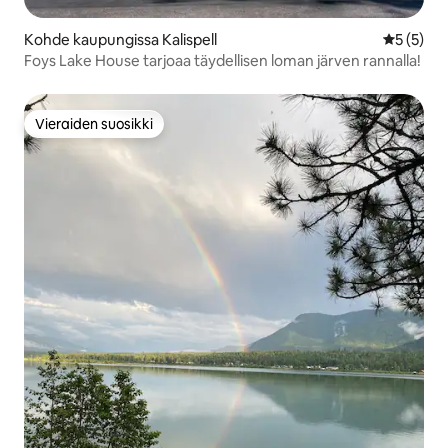
Kohde kaupungissa Kalispell
Keskimäär
5 (5)
Foys Lake House tarjoaa täydellisen loman järven rannalla!
Vieraiden suosikki
Vieraiden suosikki