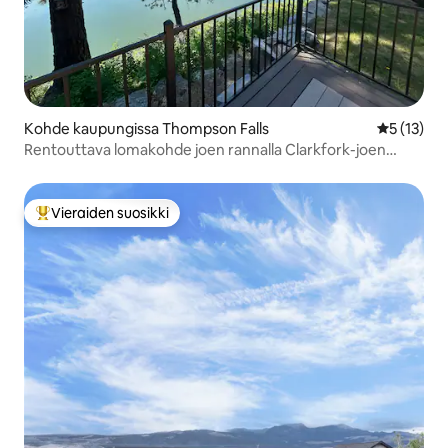
Kohde kaupungissa Thompson Falls
Keskimäärä
5 (13)
Rentouttava lomakohde joen rannalla Clarkfork-joen
varrella
Vieraiden suosikki
Vieraiden suosikkien parhaimmistoa