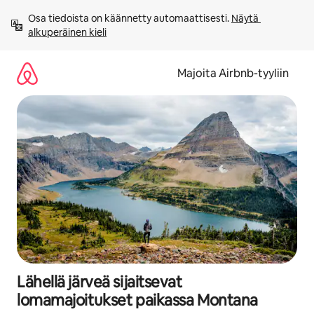
Jätä
Osa tiedoista on käännetty automaattisesti. 
Näytä 
sisältö
alkuperäinen kieli
väliin
Majoita Airbnb-tyyliin
Lähellä järveä sijaitsevat
lomamajoitukset paikassa Montana