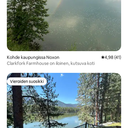
Kohde kaupungissa Noxon
Keskimääräine
4,98 (41)
Clarkfork Farmhouse on iloinen, kutsuva koti
Vieraiden suosikki
Vieraiden suosikki