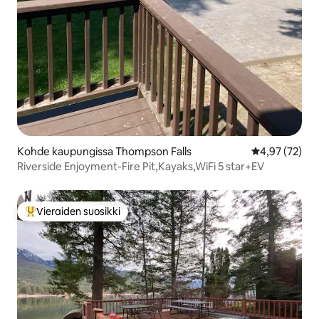
Kohde kaupungissa Thompson Falls
Keskimääräine
4,97 (72)
Riverside Enjoyment-Fire Pit,Kayaks,WiFi 5 star+EV
Vieraiden suosikki
Vieraiden suosikkien parhaimmistoa