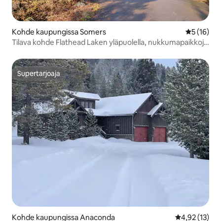
Kohde kaupungissa Somers
Keskimäärä
5 (16)
Tilava kohde Flathead Laken yläpuolella, nukkumapaikkoja
11!
Supertarjoaja
Supertarjoaja
Kohde kaupungissa Anaconda
Keskimääräine
4,92 (13)