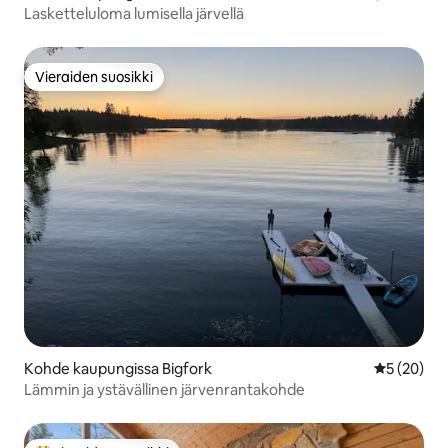
Lasketteluloma lumisella järvellä
Vieraiden suosikki
Vieraiden suosikki
Kohde kaupungissa Bigfork
Keskimäärä
5 (20)
Lämmin ja ystävällinen järvenrantakohde