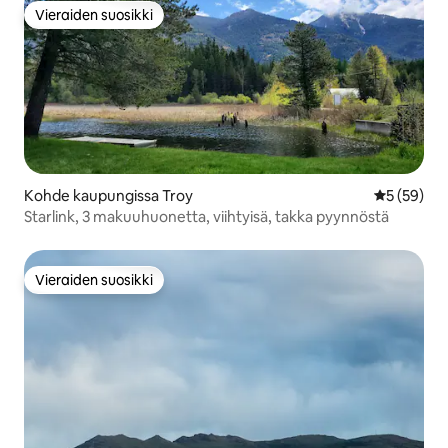
Vieraiden suosikki
Vieraiden suosikki
Kohde kaupungissa Troy
Keskimäärä
5 (59)
Starlink, 3 makuuhuonetta, viihtyisä, takka pyynnöstä
Vieraiden suosikki
Vieraiden suosikki