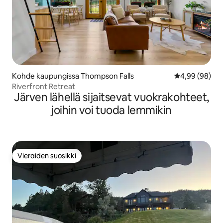
Kohde kaupungissa Thompson Falls
Keskimääräine
4,99 (98)
Riverfront Retreat
Järven lähellä sijaitsevat vuokrakohteet,
joihin voi tuoda lemmikin
Vieraiden suosikki
Vieraiden suosikki