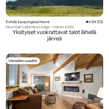
Kohde kaupungissa Havre
Keskimääräine
4,94 (53)
Mountain Lakeview Lodge – toinen kotisi.
Yksityiset vuokrattavat talot lähellä
järveä
Vieraiden suosikki
Vieraiden suosikki