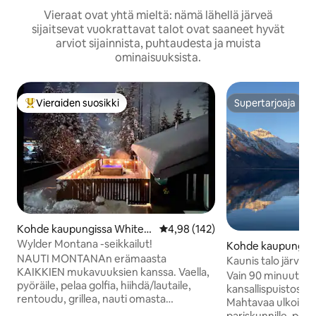
Vieraat ovat yhtä mieltä: nämä lähellä järveä
sijaitsevat vuokrattavat talot ovat saaneet hyvät
arviot sijainnista, puhtaudesta ja muista
ominaisuuksista.
Vieraiden suosikki
Supertarjoaja
Vieraiden suosikkien parhaimmistoa
Supertarjoaja
Kohde kaupungissa Whitefi
Keskimääräinen arvio 4,98/5, 14
4,98 (142)
sh
Wylder Montana -seikkailut!
Kohde kaupungiss
NAUTI MONTANAn erämaasta
Kaunis talo järven 
KAIKKIEN mukavuuksien kanssa. Vaella,
kuntosali
Vain 90 minuutin p
pyöräile, pelaa golfia, hiihdä/lautaile,
kansallispuistosta 
rentoudu, grillea, nauti omasta
Mahtavaa ulkoilm
porealtaastasi! Yksityinen naapurusto
pariskunnille, perhe