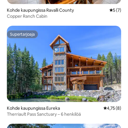
Kohde kaupungissa Ravalli County
Keskimäär
5 (7)
Copper Ranch Cabin
Supertarjoaja
Supertarjoaja
Kohde kaupungissa Eureka
Keskimääräin
4,75 (8)
Therriault Pass Sanctuary – 6 henkilöä