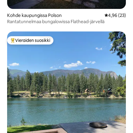
Kohde kaupungissa Polson
Keskimääräine
4,96 (23)
Rantatunnelmaa bungalowissa Flathead-järvellä
Vieraiden suosikki
Vieraiden suosikkien parhaimmistoa