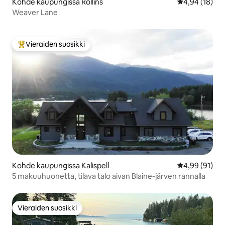
Kohde kaupungissa Rollins
Keskimääräine
4,94 (18)
Weaver Lane
Vieraiden suosikki
Vieraiden suosikkien parhaimmistoa
Kohde kaupungissa Kalispell
Keskimääräine
4,99 (91)
5 makuuhuonetta, tilava talo aivan Blaine-järven rannalla
Vieraiden suosikki
Vieraiden suosikki