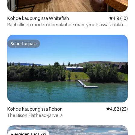
Kohde kaupungissa Whitefish
Keskimääräin
4,9 (10)
Rauhallinen moderni lomakohde mäntymetsässä jäätikön
ja hiihtokeskuksen lähellä
Supertarjoaja
Supertarjoaja
Kohde kaupungissa Polson
Keskimääräine
4,82 (22)
The Bison Flathead-järvellä
Vieraiden suosikki