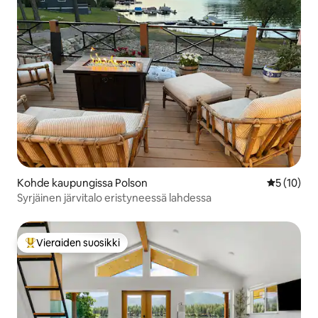
Kohde kaupungissa Polson
Keskimäärä
5 (10)
Syrjäinen järvitalo eristyneessä lahdessa
Vieraiden suosikki
Vieraiden suosikkien parhaimmistoa