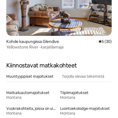
Kohde kaupungissa Glendive
Keskimäärä
5 (30)
Yellowstone River -karjatilamaja
Kiinnostavat matkakohteet
Muuntyyppiset majoitukset
Tarjolla olevaa tekemistä
Matkailuautomajoitukset
Tiipiimajoitukset
Montana
Montana
Vuokrakohteita, joissa on uima-allas
Luontoekolodge-majoitukset
Montana
Montana