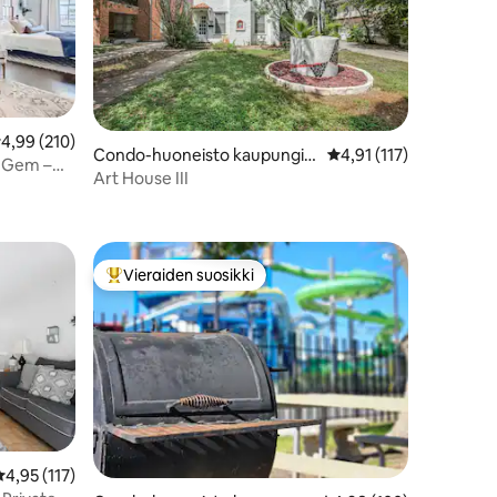
eskimääräinen arvio 4,99/5, 210 arvostelua
4,99 (210)
Condo-huoneisto kaupungis
Keskimääräinen arvio 4
4,91 (117)
m Gem –
sa San Antonio
Art House III
Vieraiden suosikki
Vieraiden suosikkien parhaimmistoa
eskimääräinen arvio 4,95/5, 117 arvostelua
4,95 (117)