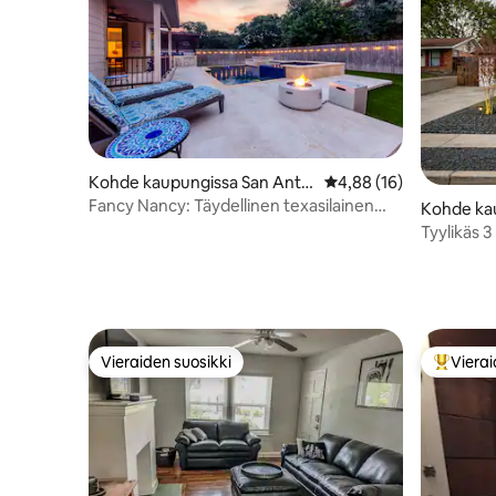
Kohde kaupungissa San Anto
Keskimääräinen arvio 4
4,88 (16)
nio
Fancy Nancy: Täydellinen texasilainen
Kohde ka
uima-altaalla ja kylpylässä
Tyylikäs 
kylpyhuon
ja terassi 
Vieraiden suosikki
Vierai
Vieraiden suosikki
Vieraide