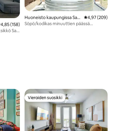
Huoneisto kaupungissa San
Keskimääräinen arvio 4
4,97 (209)
Antonio
Söpö/kodikas minuuttien päässä
eskimääräinen arvio 4,85/5, 158 arvostelua
4,85 (158)
kaikesta! + Cowboy-allas
sikkö San
Vieraiden suosikki
istoa
Vieraiden suosikki