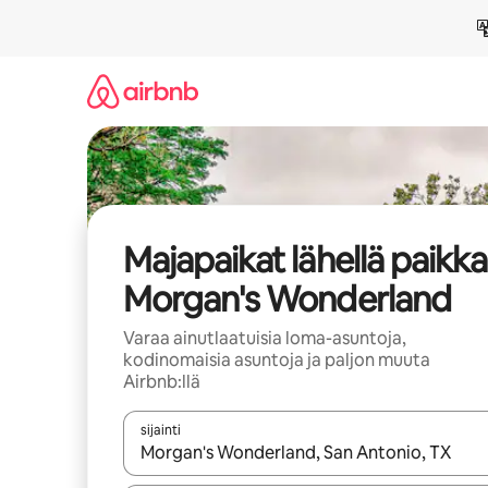
Jätä
sisältö
väliin
Majapaikat lähellä paikk
Morgan's Wonderland
Varaa ainutlaatuisia loma-asuntoja,
kodinomaisia asuntoja ja paljon muuta
Airbnb:llä
sijainti
Kun tulokset ovat saatavilla, navigoi ylös- ja alas