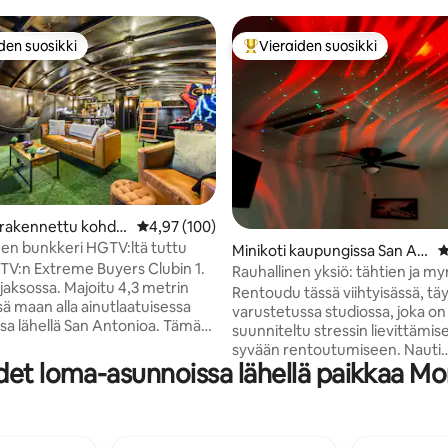
den suosikki
Vieraiden suosikki
n suosikkien parhaimmistoa
Vieraiden suosikkien parhaimm
86/5, 102 arvostelua
 rakennettu kohde
Keskimääräinen arvio 4,97/5, 100 arvostelua
4,97 (100)
sa Adkins
en bunkkeri HGTV:ltä tuttu
Minikoti kaupungissa San An
K
V:n Extreme Buyers Clubin 1.
tonio
Rauhallinen yksiö: tähtien ja m
jaksossa. Majoitu 4,3 metrin
äänet
Rentoudu tässä viihtyisässä, täy
ä maan alla ainutlaatuisessa
varustetussa studiossa, joka on
sa lähellä San Antonioa. Tämä
suunniteltu stressin lievittämis
iseksi pelihalliksi suunniteltu
syvään rentoutumiseen. Nauti
 tarjoaa klassisia pelejä,
et loma-asunnoissa lähellä paikkaa M
rauhoittavasta luontoäänestä,
 oleskelutilan, jossa on televisio,
lukien lempeät ukkoset, satee
ytyyliä ja keittotilan helppoihin
tunnelmavalaistus, Cal king -v
. Maanpinnan yläpuolella voit
retropelit, AM/FM-radio, äly-TV 
nuotiopaikan äärellä, laittaa
varusteltu keittokomero, jossa