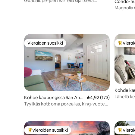
Guadalupe-joen varrella sijaitseva
Condo-hu
huoneisto GRUENESSÄ
sa San An
Magnolia
Vieraiden suosikki
Vierai
Vieraiden suosikki
Vieraide
Kohde ka
onio
Lähellä ke
Kohde kaupungissa San Ant
Keskimääräinen arvio 4,
4,92 (173)
ja uima-al
onio
Tyylikäs koti: oma poreallas, king-vuoteet
ja terassi
Vieraiden suosikki
Vierai
Vieraiden suosikkien parhaimmistoa
Vieraide