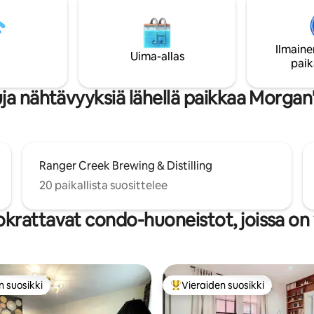
lissä tai nauttia rauhallisista
ilmakeitin, leivänpaahdin,
 katetun paviljongin alla. Vain
astianpesukone, hiustenkuivaaj
in päässä San Antonion
silitysrauta, mikroaaltouuni ja
ta ja 12 minuutin päässä La
Ilmaine
kahvipannu. Tässä rauhallisessa
Uima-allas
 – tämä on ainutlaatuinen ja
paik
lomakohteessa on yksityinen su
inen lomakohde.
pyykinpesukone/kuivausrumpu
rauhallinen tunnelma, ja siellä on
uja nähtävyyksiä lähellä paikkaa Morga
mitä tarvitset virkistäytyäksesi 
palautuaksesi.
Ranger Creek Brewing & Distilling
20 paikallista suosittelee
krattavat condo-huoneistot, joissa on 
n suosikki
Vieraiden suosikki
n suosikki
Vieraiden suosikkien parhaimm