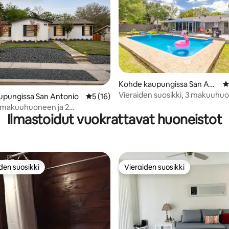
,88/5, 16 arvostelua
Kohde kaupungissa San Ant
K
onio
Vieraiden suosikki, 3 makuuhuo
upungissa San Antonio
Keskimääräinen arvio 5/5, 16 arvostelua
5 (16)
Uima-allas | Lemmikit sallittu | L
3 makuuhuoneen ja 2
Alamoa
Ilmastoidut vuokrattavat huoneistot
een asunto, jossa on uima-allas
| Lähellä kaikkea
den suosikki
Vieraiden suosikki
n suosikkien parhaimmistoa
Vieraiden suosikki