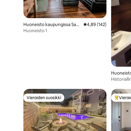
Huoneisto kaupungissa San
Keskimääräinen arvio 4,
4,89 (142)
Antonio
Huoneisto 1
Huoneist
Antonio
Historial
Vieraiden suosikki
Vierai
Vieraiden suosikki
Vieraide