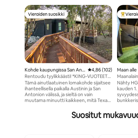
Vieraiden suosikki
Vierai
Vieraiden suosikki
Vieraide
Kohde kaupungissa San Ant
Keskimääräinen arvio 4,
4,86 (102)
Maan alle
onio
kaupungis
Rentoudu tyylikkäästi! *KING-VUOTEET*
Maanalain
Upea patio!
Tämä ainutlaatuinen lomakohde sijaitsee
Nähty HGT
ihanteellisella paikalla Austinin ja San
kauden 1. 
Antonion välissä, ja sieltä on vain
syvyydess
muutama minuutti kaikkeen, mitä Texas
bunkkeris
Hill Countrylla on tarjottavanaan. Tutustu
ainutlaatu
San Antonio River Walkiin, Six Flagsiin,
majapaikka
Suositut mukavuud
SeaWorldiin, Randolphin ilmavoimien
viihtyisän
tukikohtaan, SAMC:hen, Fort Sam
kerrossänk
Houstoniin, Gruene Halliin,
aterioihin
Schlitterbahniin, Comalin ja Guadalupen
rentoutua 