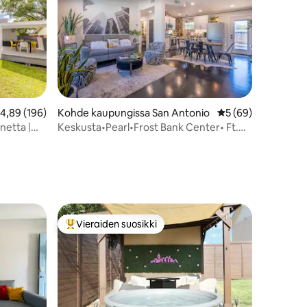
eskimääräinen arvio 4,89/5, 196 arvostelua
4,89 (196)
Kohde kaupungissa San Antonio
Keskimääräinen arv
5 (69)
netta |
Keskusta•Pearl•Frost Bank Center• Ft.
ähellä
Sam•Lentokenttä
Vieraiden suosikki
Vieraiden suosikkien parhaimmistoa