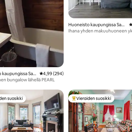
89/5, 142 arvostelua
Huoneisto kaupungissa San
K
Antonio
Ihana yhden makuuhuoneen yk
Antoniossa.
o kaupungissa San
Keskimääräinen arvio 4,99/5, 294 arvostelua
4,99 (294)
linen bungalow lähellä PEARL
den suosikki
Vieraiden suosikki
n suosikkien parhaimmistoa
Vieraiden suosikkien parhaimm