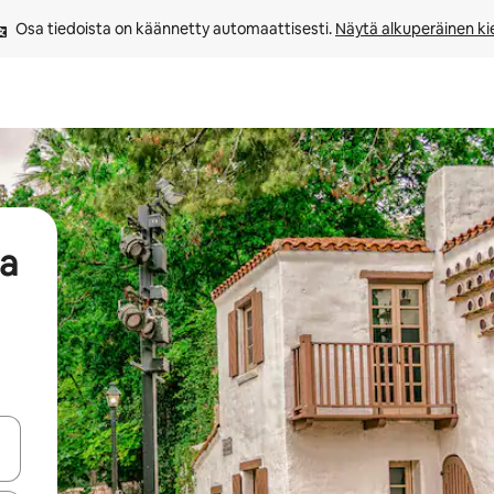
Osa tiedoista on käännetty automaattisesti. 
Näytä alkuperäinen kie
aa
-nuolinäppäimillä tai tutustu koskettamalla tai pyyhkäisemällä.