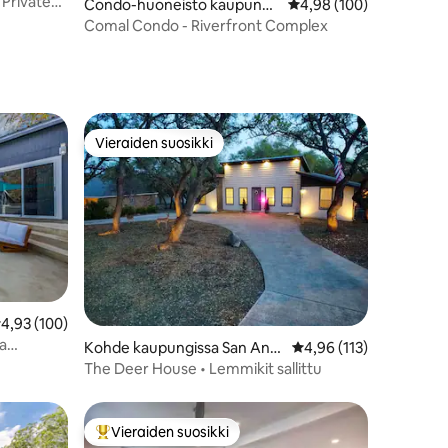
 Private
Condo-huoneisto kaupungi
Keskimääräinen arvio 4
4,98 (100)
ssa New Braunfels
Comal Condo - Riverfront Complex
Vieraiden suosikki
Vieraiden suosikki
eskimääräinen arvio 4,93/5, 100 arvostelua
4,93 (100)
ja
Kohde kaupungissa San Ant
Keskimääräinen arvio 4
4,96 (113)
 keskustaa
onio
The Deer House • Lemmikit sallittu
Vieraiden suosikki
Vieraiden suosikkien parhaimmistoa