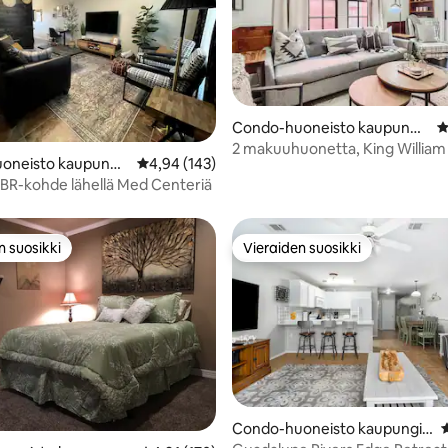
77/5, 272 arvostelua
Condo-huoneisto kaupungis
K
sa San Antonio
2 makuuhuonetta, King Willia
oneisto kaupungis
Keskimääräinen arvio 4,94/5, 143 arvostelua
4,94 (143)
kävelymatka River
tonio
 2BR-kohde lähellä Med Centeriä
Walkille/ruokapaikkoihin!
n suosikki
Vieraiden suosikki
n suosikki
Vieraiden suosikki
97/5, 253 arvostelua
Condo-huoneisto kaupungis
K
sa New Braunfels