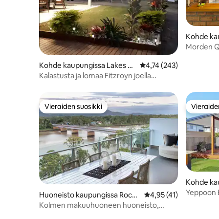
Kohde ka
Morden Q
Range
Kohde kaupungissa Lakes Cr
Keskimääräinen arvio 4,
4,74 (243)
eek
Kalastusta ja lomaa Fitzroyn joella
Rockhamptonissa
Vieraiden suosikki
Vieraide
Vieraiden suosikki
Vieraide
Kohde ka
n
Yeppoon B
Huoneisto kaupungissa Rockh
Keskimääräinen arvio 
4,95 (41)
allas ja l
ampton
Kolmen makuuhuoneen huoneisto,
jokinäkymä