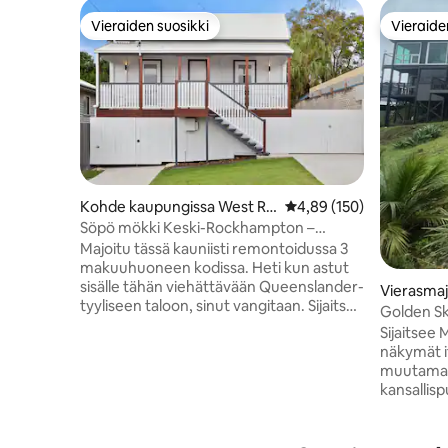
Vieraiden suosikki
Vieraide
Vieraiden suosikki
Vieraide
Kohde kaupungissa West Ro
Keskimääräinen arvio 4,
4,89 (150)
ckhampton
Söpö mökki Keski-Rockhampton –
Lemmikkieläimet neuvoteltavissa
Majoitu tässä kauniisti remontoidussa 3
makuuhuoneen kodissa. Heti kun astut
sisälle tähän viehättävään Queenslander-
Vierasma
tyyliseen taloon, sinut vangitaan. Sijaitsee
nt Archer
Golden Sk
korkealla lohkolla, nauti drinkistä
Rockham
Sijaitsee 
takaterassilla. Majoittumisesi on
näkymät i
täydellinen, kun kohteessa on 3
muutaman
makuuhuonetta, joista 2 on
kansallisp
sisäänrakennettuja, ilmastointi ja kaunis
poluista. Tämä rauhallinen ympäristö on
tilava kylpyhuone. Mökki on lähellä
vain 15 m
Rockhamptonin lentokenttää, molempia
kaikista 