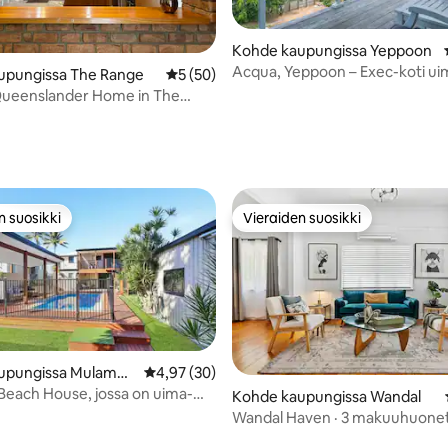
Kohde kaupungissa Yeppoon
Acqua, Yeppoon – Exec-koti uim
upungissa The Range
Keskimääräinen arvio 5/5, 50 arvostelua
5 (50)
ja näköalalla
ueenslander Home in The
74/5, 243 arvostelua
n suosikki
Vieraiden suosikki
n suosikki
Vieraiden suosikki
upungissa Mulambi
Keskimääräinen arvio 4,97/5, 30 arvostelua
4,97 (30)
each House, jossa on uima-
Kohde kaupungissa Wandal
4,95/5, 41 arvostelua
emmikkiystävällinen
Wandal Haven · 3 makuuhuonett
king-vuode + 2 parivuodetta