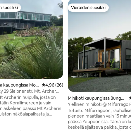
n suosikki
Vieraiden suosikki
n suosikki
Vieraiden suosikki
89/5, 150 arvostelua
ja kaupungissa Mou
Keskimääräinen arvio 4,96/5, 26 arvostelua
4,96 (26)
y 29 Sleipner str. Mt. Archer
pton
Mt Archerin huipulla, josta on
Minikoti kaupungissa Bungun
K
tään Korallimereen ja vain
darra
Ylellinen minikoti @ Milfarrago
 askeleen päässä Mt Archerin
Tutustu Milfarragoon, rauhallis
uiston näköalapaikasta ja
pieneen maatilaan vain 15 minu
päässä Yeppoonista. Tämä on 
inuutin ajomatkan päässä
keskellä sijaitseva paikka, josta 
suurista tapahtumista, kuten