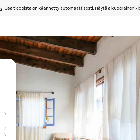
Osa tiedoista on käännetty automaattisesti. 
Näytä alkuperäinen kie
-nuolinäppäimillä tai tutustu koskettamalla tai pyyhkäisemällä.