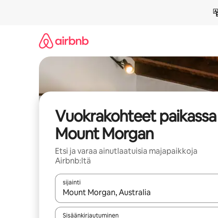
Jätä
sisältö
väliin
Vuokrakohteet paikassa
Mount Morgan
Etsi ja varaa ainutlaatuisia majapaikkoja
Airbnb:ltä
sijainti
Kun tulokset ovat saatavilla, navigoi ylös- ja alas
Sisäänkirjautuminen