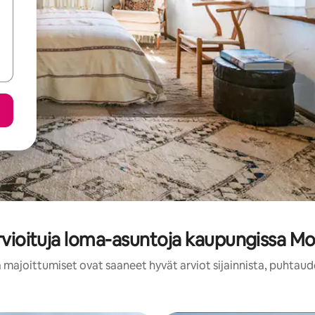
rvioituja loma-asuntoja kaupungissa 
 majoittumiset ovat saaneet hyvät arviot sijainnista, puhtaud