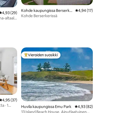
Kohde kaupungissa Berserke
Keskimääräinen arvio 
4,94 (17)
Keskimääräinen arvio 4,93/5, 29 arvostelua
4,93 (29)
r
Kohde Berserkerissä
a-altaalla
Vieraiden suosikki
Vieraiden suosikkien parhaimmistoa
Keskimääräinen arvio 4,95/5, 37 arvostelua
4,95 (37)
a · 1
Huvila kaupungissa Emu Park
Keskimääräinen arvio 
4,93 (82)
13 Island Beach House. Ainutlaatuinen