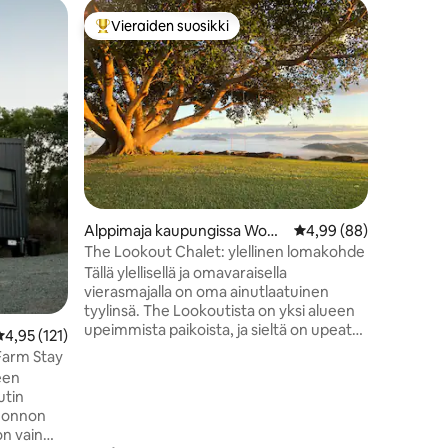
Kohde ka
Vieraiden suosikki
Viera
Vieraiden suosikkien parhaimmistoa
Vieraid
an
Mt Morga
Vain 37 k
tämä ihas
kaivosmö
rinteillä 
neliömetr
kengurut ja 
rakennet
kultakaivo
viimeaik
Alppimaja kaupungissa Wood
Keskimääräinen arvio 
4,99 (88)
tehneet s
bury
lomakoht
The Lookout Chalet: ylellinen lomakohde
kiillotetu
Tällä ylellisellä ja omavaraisella
olohuone
vierasmajalla on oma ainutlaatuinen
aamiaishuone. Luonnon
tyylinsä. The Lookoutista on yksi alueen
lomakohde
upeimmista paikoista, ja sieltä on upeat
eskimääräinen arvio 4,95/5, 121 arvostelua
4,95 (121)
ehdottom
360 panoraamanäkymät. Lyhyen 12
 Farm Stay
minuutin ajomatkan päässä Yeppoonista
een
pohjoiseen kohti Byfieldin
utin
kansallispuistoa on täydellinen
luonnon
pakopaikka rentoutumiseen tai perustaa
on vain
itsesi tutustumaan kaikkeen, mitä