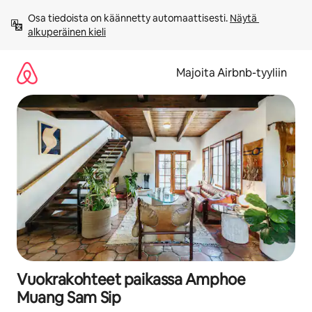
Jätä
Osa tiedoista on käännetty automaattisesti. 
Näytä 
sisältö
alkuperäinen kieli
väliin
Majoita Airbnb-tyyliin
Vuokrakohteet paikassa Amphoe
Muang Sam Sip