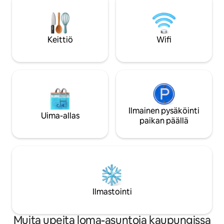
Keittiö
Wifi
Ilmainen pysäköinti
Uima-allas
paikan päällä
Ilmastointi
Muita upeita loma-asuntoja kaupungissa