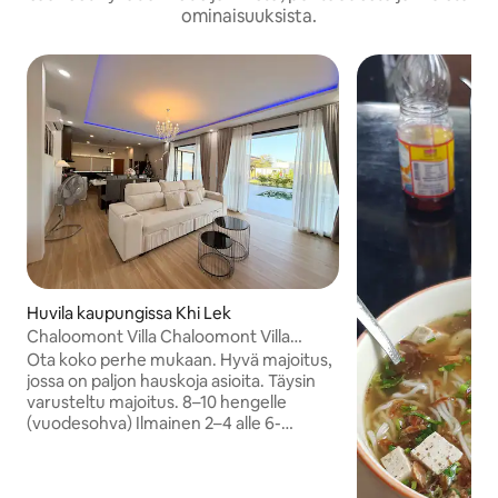
ominaisuuksista.
Huvila kaupungissa Khi Lek
Chaloomont Villa Chaloomont Villa
@pool villa Ubon
Ota koko perhe mukaan. Hyvä majoitus,
jossa on paljon hauskoja asioita. Täysin
varusteltu majoitus. 8–10 hengelle
(vuodesohva) Ilmainen 2–4 alle 6-
vuotiaalle lapselle. * * Mukavuudet * *
Suihkugeeli, shampoo, käsisaippua,
hiustenkuivaaja 2 kylpypyyhettä per