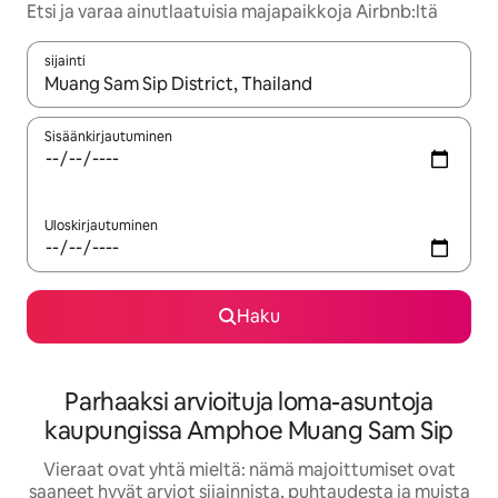
Etsi ja varaa ainutlaatuisia majapaikkoja Airbnb:ltä
sijainti
Kun tulokset ovat saatavilla, navigoi ylös- ja alas-nuolinäppäimi
Sisäänkirjautuminen
Uloskirjautuminen
Haku
Parhaaksi arvioituja loma-asuntoja
kaupungissa Amphoe Muang Sam Sip
Vieraat ovat yhtä mieltä: nämä majoittumiset ovat
saaneet hyvät arviot sijainnista, puhtaudesta ja muista