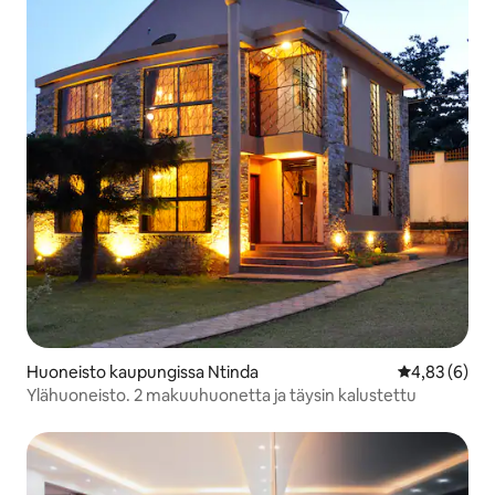
Huoneisto kaupungissa Ntinda
Keskimääräin
4,83 (6)
Ylähuoneisto. 2 makuuhuonetta ja täysin kalustettu