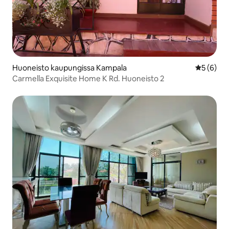
Huoneisto kaupungissa Kampala
Keskimäär
5 (6)
Carmella Exquisite Home K Rd. Huoneisto 2