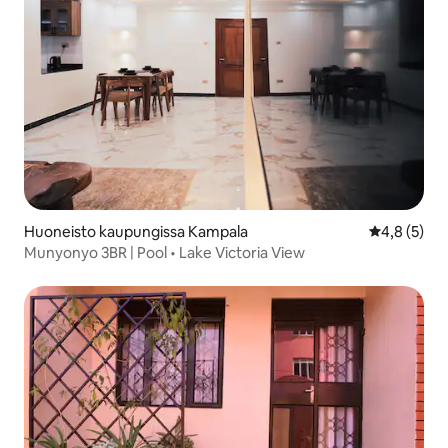
Huoneisto kaupungissa Kampala
Keskimääräi
4,8 (5)
Munyonyo 3BR | Pool • Lake Victoria View