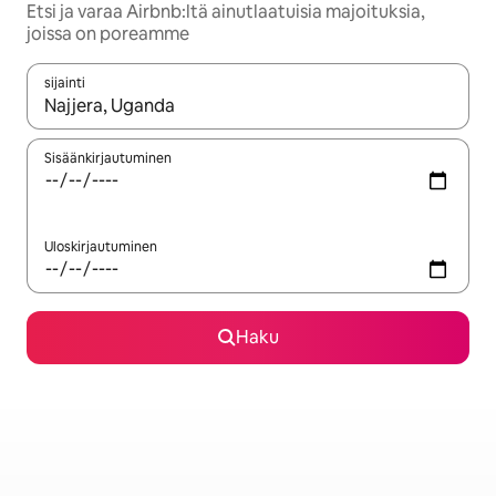
Etsi ja varaa Airbnb:ltä ainutlaatuisia majoituksia,
joissa on poreamme
sijainti
Kun tulokset ovat saatavilla, navigoi ylös- ja alas-nuolinäppäimi
Sisäänkirjautuminen
Uloskirjautuminen
Haku