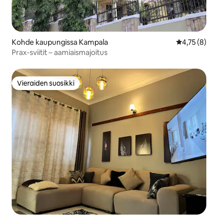
Kohde kaupungissa Kampala
Keskimääräin
4,75 (8)
Prax-sviitit – aamiaismajoitus
Vieraiden suosikki
Vieraiden suosikki