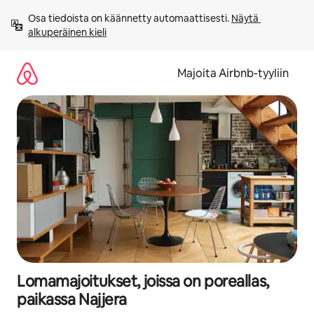
Jätä
Osa tiedoista on käännetty automaattisesti. 
Näytä 
sisältö
alkuperäinen kieli
väliin
Majoita Airbnb-tyyliin
Lomamajoitukset, joissa on poreallas,
paikassa Najjera