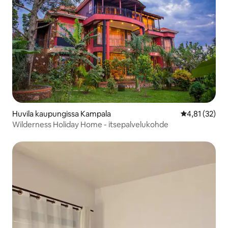
Huvila kaupungissa Kampala
Keskimääräine
4,81 (32)
Wilderness Holiday Home - itsepalvelukohde