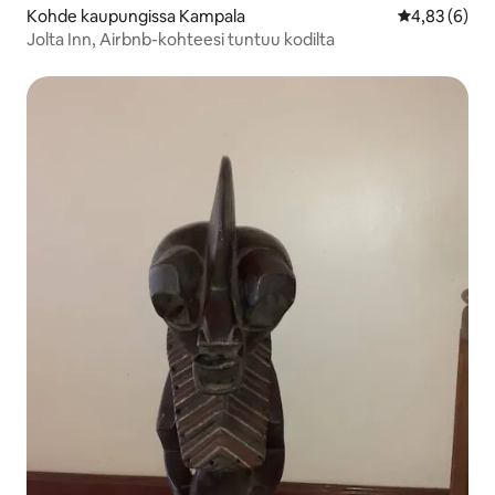
Kohde kaupungissa Kampala
Keskimääräin
4,83 (6)
Jolta Inn, Airbnb-kohteesi tuntuu kodilta