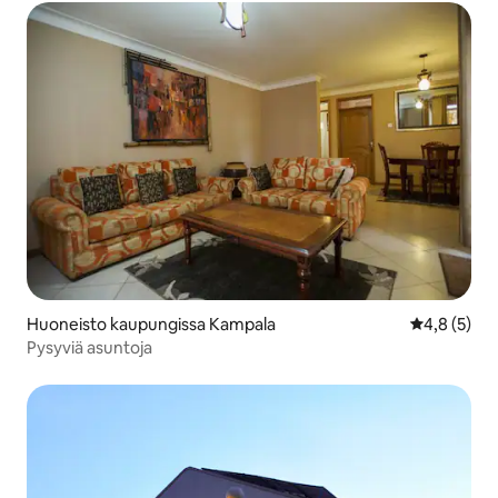
Huoneisto kaupungissa Kampala
Keskimääräi
4,8 (5)
Pysyviä asuntoja