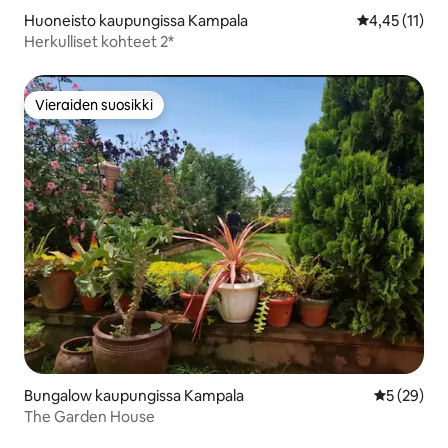
Huoneisto kaupungissa Kampala
Keskimääräine
4,45 (11)
Herkulliset kohteet 2*
Vieraiden suosikki
Vieraiden suosikki
Bungalow kaupungissa Kampala
Keskimäärä
5 (29)
The Garden House