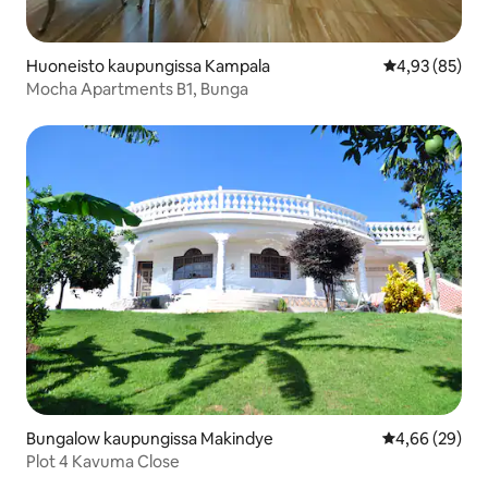
Huoneisto kaupungissa Kampala
Keskimääräine
4,93 (85)
Mocha Apartments B1, Bunga
Bungalow kaupungissa Makindye
Keskimääräine
4,66 (29)
Plot 4 Kavuma Close