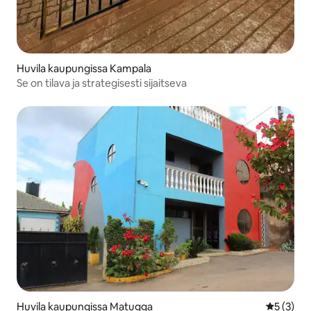
Huvila kaupungissa Kampala
Se on tilava ja strategisesti sijaitseva
Huvila kaupungissa Matugga
Keskimäär
5 (3)