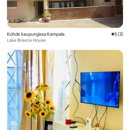
Kohde kaupungissa Kampala
Keskimäär
5 (3)
Lake Breeze House