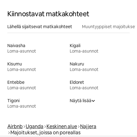
Kiinnostavat matkakohteet
Lähellä sijaitsevat matkakohteet
Muuntyyppiset majoitukset
Naivasha
Kigali
Loma-asunnot
Loma-asunnot
Kisumu
Nakuru
Loma-asunnot
Loma-asunnot
Entebbe
Eldoret
Loma-asunnot
Loma-asunnot
Tigoni
Näytä lisää
Loma-asunnot
Airbnb
Uganda
Keskinen alue
Najjera
Majoitukset, joissa on poreallas