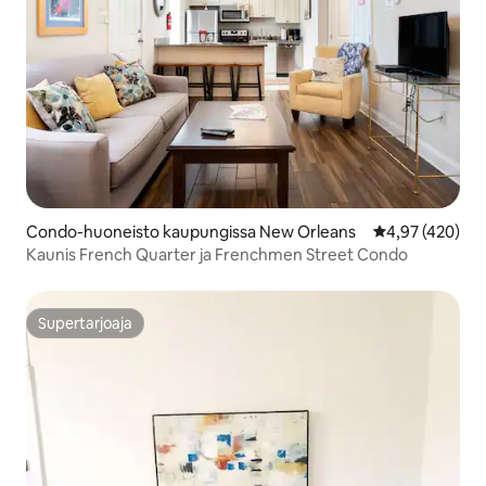
Condo-huoneisto kaupungissa New Orleans
Keskimääräinen
4,97 (420)
Kaunis French Quarter ja Frenchmen Street Condo
Supertarjoaja
Supertarjoaja