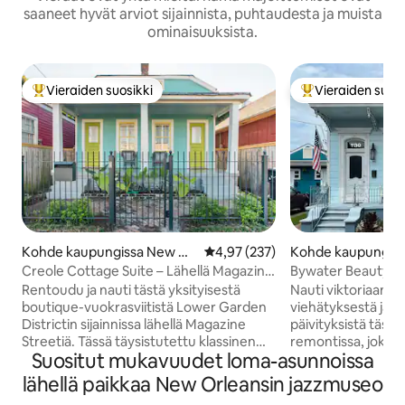
saaneet hyvät arviot sijainnista, puhtaudesta ja muista
ominaisuuksista.
Vieraiden suosikki
Vieraiden suosi
Vieraiden suosikkien parhaimmistoa
Vieraiden suosik
Kohde kaupungissa New Orl
Keskimääräinen arvio 4,97/5, 23
4,97 (237)
Kohde kaupungis
eans
leans
Creole Cottage Suite – Lähellä Magazine
Bywater Beauty – h
Streetiä
esitelty Hgtv:ssä
Rentoudu ja nauti tästä yksityisestä
Nauti viktoriaanise
boutique-vuokrasviitistä Lower Garden
viehätyksestä ja k
Districtin sijainnissa lähellä Magazine
päivityksistä täss
Streetiä. Tässä täysistutettu klassinen
remontissa, joka 
Suositut mukavuudet loma-asunnoissa
kreikkalainen mökki on tilava, ja siinä on
New Orleans Reno. 
4,27 metrin korkuiset katot,
sijaitsevassa Byw
lähellä paikkaa New Orleansin jazzmuseo
sydänmäntyinen lattia, erittäin mukava
on rentouttava su