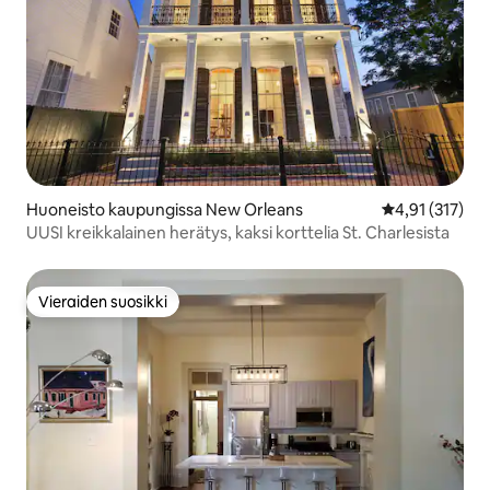
Huoneisto kaupungissa New Orleans
Keskimääräinen
4,91 (317)
UUSI kreikkalainen herätys, kaksi korttelia St. Charlesista
Vieraiden suosikki
Vieraiden suosikki