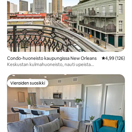
Condo-huoneisto kaupungissa New Orleans
Keskimääräinen
4,99 (126)
Keskustan kulmahuoneisto, nauti upeista
kaupunkinäkymistä
Vieraiden suosikki
Vieraiden suosikki