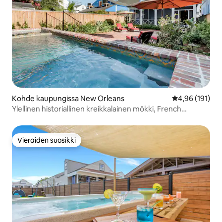
Kohde kaupungissa New Orleans
Keskimääräinen
4,96 (191)
Ylellinen historiallinen kreikkalainen mökki, French
Quarter; uima-allas ja kylpylä
Vieraiden suosikki
Vieraiden suosikki