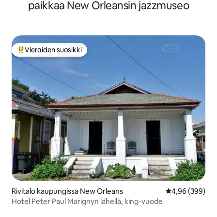
paikkaa New Orleansin jazzmuseo
Vieraiden suosikki
Vieraiden suosikkien parhaimmistoa
Rivitalo kaupungissa New Orleans
Keskimääräinen
4,96 (399)
Hotel Peter Paul Marignyn lähellä, king-vuode