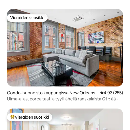
Vieraiden suosikki
Vieraiden suosikki
Condo-huoneisto kaupungissa New Orleans
Keskimääräinen
4,93 (255)
Uima-allas, porealtaat ja tyyli lähellä ranskalaista Qtr: ää -
4BR/4BA
Vieraiden suosikki
Vieraiden suosikkien parhaimmistoa