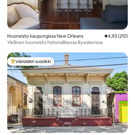
Huoneisto kaupungissa New Orleans
Keskimääräinen
4,93 (210)
Ylellinen huoneisto historiallisessa Bywaterissa
Vieraiden suosikki
Vieraiden suosikkien parhaimmistoa