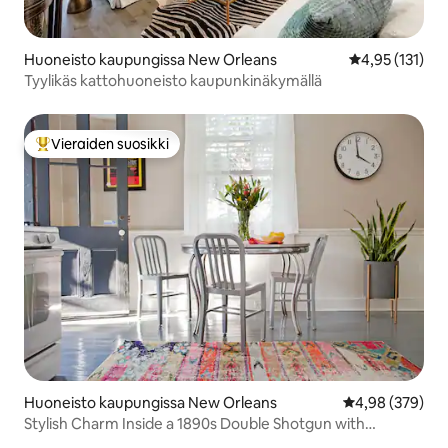
Huoneisto kaupungissa New Orleans
Keskimääräinen
4,95 (131)
Tyylikäs kattohuoneisto kaupunkinäkymällä
Vieraiden suosikki
Vieraiden suosikkien parhaimmistoa
Huoneisto kaupungissa New Orleans
Keskimääräinen
4,98 (379)
Stylish Charm Inside a 1890s Double Shotgun with
Courtyard