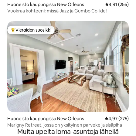
Huoneisto kaupungissa New Orleans
Keskimääräinen
4,91 (256)
Vuokraa kohteeni: missä Jazz ja Gumbo Collide!
Vieraiden suosikki
Vieraiden suosikkien parhaimmistoa
Huoneisto kaupungissa New Orleans
Keskimääräinen
4,97 (275)
Marigny Retreat, jossa on yksityinen parveke ja sisäpiha
Muita upeita loma-asuntoja lähellä