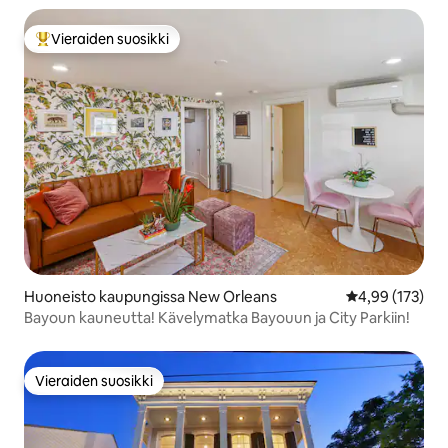
Vieraiden suosikki
Vieraiden suosikkien parhaimmistoa
Huoneisto kaupungissa New Orleans
Keskimääräinen
4,99 (173)
Bayoun kauneutta! Kävelymatka Bayouun ja City Parkiin!
Vieraiden suosikki
Vieraiden suosikki