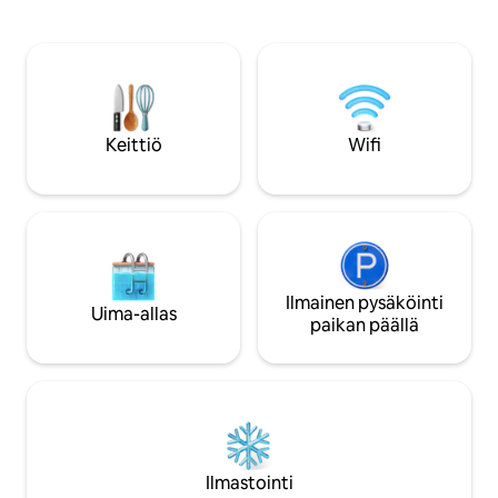
king-size-vuode, kaikkialta maailmasta
ilmainen kadunvars
kerättyjä huonekaluja ja taidetta sekä
öin, tyylikäs sisust
alkuperäisiä tiilisiä takkoja, ja siellä on
tuuman korkuiset
modernin tyylikäs tunnelma. Täydellinen
liukuovet, jotka lis
pariskunnille ja yksin matkustaville New
älytelevisio, ruokai
Orleansiin, jotka haluavat kokea
marmorisaareke, 1
kaupungin paikallisemmin ja
Simmons -patja, j
Keittiö
Wifi
ylellisemmin. Varauksesi vahvistetaan
Seasons Hotel, Hot
välittömästi. Jokaisessa kohteessa on
Lauren, 1 QUEEN- j
raikkaat vuodevaatteet, nopea WiFi sekä
tyylikäs kylpyhuone
keittiön ja kylpyhuoneen
kylpytuotteita, ke
välttämättömyystarvikkeet – kaikki mitä
ilmastointi/lämmity
tarvitset poikkeukselliseen
makuuhuoneessa on
majoittumiseen. Voit käyttää koko 1
hälytysjärjestelmä
makuuhuoneen/1 kylpyhuoneen
Ilmainen pysäköinti
vuokraus on vielä
Uima-allas
yksikköä, etukuistia ja sisäpihaa. Olemme
henkilökohtaisesti 
paikan päällä
tavoitettavissa puhelimitse,
nopeasti! Luvat #
sähköpostitse tai Airbnb:n
OSTR-03209. Byw
viestisovelluksen kautta. Otathan meihin
halutuin trendikäs j
yhteyttä, jos tarvitset jotain. Muussa
naapurusto, jossa
tapauksessa jätämme sinut nauttimaan
maailmanluokan rav
majoittumisestasi. Lower Garden
joenranta-puisto s
District / Magazine Street -alue on yksi
Se tarjoaa hengä
Ilmastointi
New Orleansin vanhimmista ja
Quarterista ja Fre