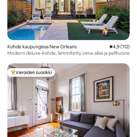
Kohde kaupungissa New Orleans
Keskimääräine
4,9 (112)
Moderni deluxe-kohde, lämmitetty uima-allas ja pelihuone
Vieraiden suosikki
Vieraiden suosikkien parhaimmistoa