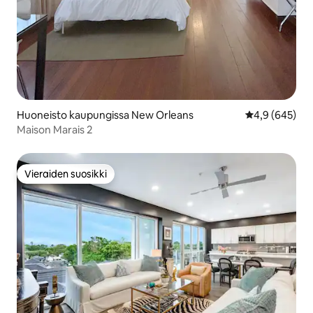
Huoneisto kaupungissa New Orleans
Keskimääräine
4,9 (645)
Maison Marais 2
Vieraiden suosikki
Vieraiden suosikki