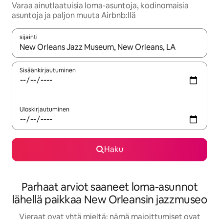
Varaa ainutlaatuisia loma-asuntoja, kodinomaisia
asuntoja ja paljon muuta Airbnb:llä
sijainti
Kun tulokset ovat saatavilla, navigoi ylös- ja alas-nuolinäppäimi
Sisäänkirjautuminen
Uloskirjautuminen
Haku
Parhaat arviot saaneet loma-asunnot
lähellä paikkaa New Orleansin jazzmuseo
Vieraat ovat yhtä mieltä: nämä majoittumiset ovat