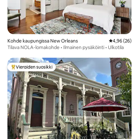
Kohde kaupungissa New Orleans
Keskimääräine
4,96 (26)
Tilava NOLA-lomakohde • Ilmainen pysäköinti • Ulkotila
Vieraiden suosikki
Vieraiden suosikkien parhaimmistoa