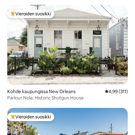
Vieraiden suosikki
Vieraiden suosikkien parhaimmistoa
Kohde kaupungissa New Orleans
Keskimääräinen
4,99 (311)
Parlour Nola: Historic Shotgun House
Vieraiden suosikki
Vieraiden suosikkien parhaimmistoa