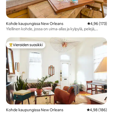
Kohde kaupungissa New Orleans
Keskimääräinen
4,96 (173)
Ylellinen kohde, jossa on uima-allas ja kylpylä, pelejä,
kävelymatka French Quarteriin!
Vieraiden suosikki
Vieraiden suosikkien parhaimmistoa
Kohde kaupungissa New Orleans
Keskimääräinen
4,98 (186)