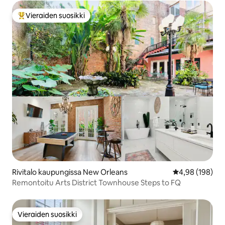
Vieraiden suosikki
Vieraiden suosikkien parhaimmistoa
Rivitalo kaupungissa New Orleans
Keskimääräinen
4,98 (198)
Remontoitu Arts District Townhouse Steps to FQ
Vieraiden suosikki
Vieraiden suosikki