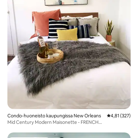
Condo-huoneisto kaupungissa New Orleans
Keskimääräinen
4,81 (327)
Mid Century Modern Maisonette - FRENCH
QTR/MARIGNY