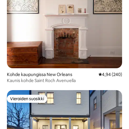
Kohde kaupungissa New Orleans
Keskimääräinen
4,94 (240)
Kaunis kohde Saint Roch Avenuella
Vieraiden suosikki
Vieraiden suosikki