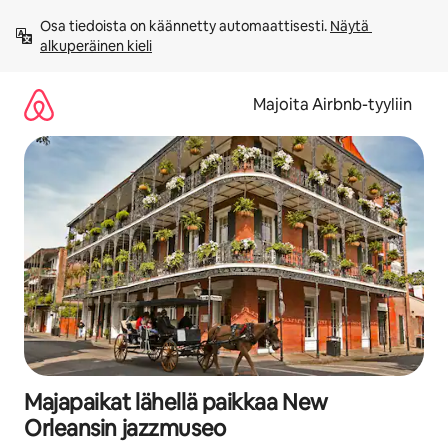
Jätä
Osa tiedoista on käännetty automaattisesti. 
Näytä 
sisältö
alkuperäinen kieli
väliin
Majoita Airbnb-tyyliin
Majapaikat lähellä paikkaa New
Orleansin jazzmuseo