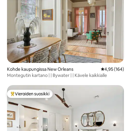
Kohde kaupungissa New Orleans
Keskimääräinen
4,95 (164)
Montegutin kartano | | Bywater | | Kävele kaikkialle
Vieraiden suosikki
Vieraiden suosikkien parhaimmistoa