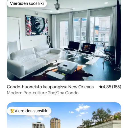
Vieraiden suosikki
Vieraiden suosikki
Condo-huoneisto kaupungissa New Orleans
Keskimääräinen
4,85 (155)
Modern Pop-culture 2bd/2ba Condo
Vieraiden suosikki
Vieraiden suosikkien parhaimmistoa