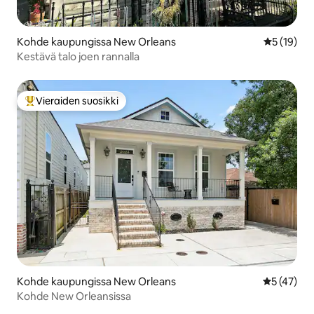
Kohde kaupungissa New Orleans
Keskimäärä
5 (19)
Kestävä talo joen rannalla
Vieraiden suosikki
Vieraiden suosikkien parhaimmistoa
Kohde kaupungissa New Orleans
Keskimäärä
5 (47)
Kohde New Orleansissa