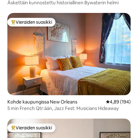
Äskettäin kunnostettu historiallinen Bywaterin helmi
Vieraiden suosikki
Vieraiden suosikkien parhaimmistoa
Kohde kaupungissa New Orleans
Keskimääräinen
4,89 (194)
5 min French Qtr:ään, Jazz Fest: Musicians Hideaway
Vieraiden suosikki
Vieraiden suosikkien parhaimmistoa