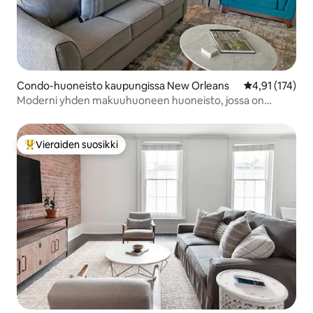
Condo-huoneisto kaupungissa New Orleans
Keskimääräinen
4,91 (174)
Moderni yhden makuuhuoneen huoneisto, jossa on
pysäköinti ja uima-allas
Vieraiden suosikki
Vieraiden suosikkien parhaimmistoa