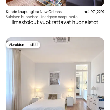
Kohde kaupungissa New Orleans
Keskimääräinen
4,97 (229)
Suloinen huoneisto - Marignyn naapurusto
Ilmastoidut vuokrattavat huoneistot
Vieraiden suosikki
Vieraiden suosikki