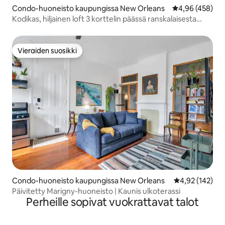
Condo-huoneisto kaupungissa New Orleans
Keskimääräinen
4,96 (458)
Kodikas, hiljainen loft 3 korttelin päässä ranskalaisesta
korttelista
Vieraiden suosikki
Vieraiden suosikki
Condo-huoneisto kaupungissa New Orleans
Keskimääräinen
4,92 (142)
Päivitetty Marigny-huoneisto | Kaunis ulkoterassi
Perheille sopivat vuokrattavat talot