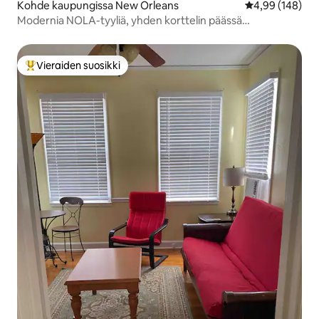
Kohde kaupungissa New Orleans
Keskimääräinen
4,99 (148)
Modernia NOLA-tyyliä, yhden korttelin päässä
raitiovaunusta!
Vieraiden suosikki
Vieraiden suosikkien parhaimmistoa