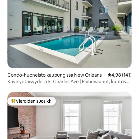
Condo-huoneisto kaupungissa New Orleans
Keskimääräinen
4,98 (141)
Kävelyetäisyydellä St Charles Ave | Raitiovaunut, kuntosali,
uima-allas!
Vieraiden suosikki
Vieraiden suosikkien parhaimmistoa