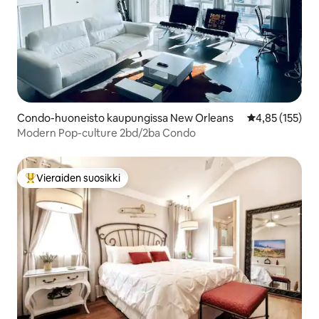
Condo-huoneisto kaupungissa New Orleans
Keskimääräinen
4,85 (155)
Modern Pop-culture 2bd/2ba Condo
Vieraiden suosikki
Vieraiden suosikkien parhaimmistoa