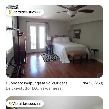
Vieraiden suosikki
Vieraiden suosikkien parhaimmistoa
Huoneisto kaupungissa New Orleans
Keskimääräinen
4,98 (269)
Deluxe-studio N.O.: n sydämessä
Vieraiden suosikki
Vieraiden suosikkien parhaimmistoa