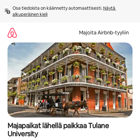
Jätä
Osa tiedoista on käännetty automaattisesti. 
Näytä 
sisältö
alkuperäinen kieli
väliin
Majoita Airbnb-tyyliin
Majapaikat lähellä paikkaa Tulane
University