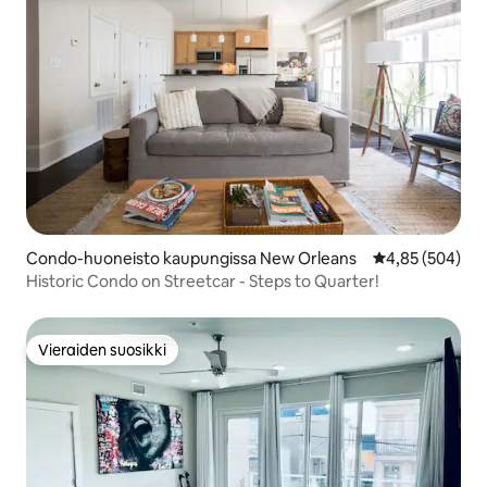
Condo-huoneisto kaupungissa New Orleans
Keskimääräinen
4,85 (504)
Historic Condo on Streetcar - Steps to Quarter!
Vieraiden suosikki
Vieraiden suosikki