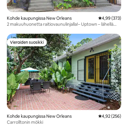
Kohde kaupungissa New Orleans
Keskimääräinen
4,99 (373)
2 makuuhuonetta raitiovaunulinjalla!– Uptown – lähellä
Oak Streetiä
Vieraiden suosikki
Vieraiden suosikki
Kohde kaupungissa New Orleans
Keskimääräinen
4,92 (256)
Carrolltonin mökki