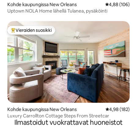
Kohde kaupungissa New Orleans
Keskimääräinen
4,88 (106)
Uptown NOLA Home lähellä Tulanea, pysäköinti
Vieraiden suosikki
Vieraiden suosikkien parhaimmistoa
Kohde kaupungissa New Orleans
Keskimääräinen
4,98 (182)
Luxury Carrollton Cottage Steps From Streetcar
Ilmastoidut vuokrattavat huoneistot