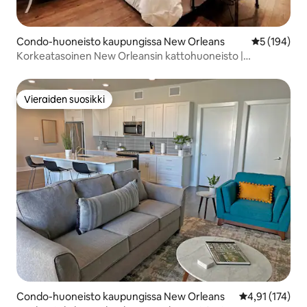
Condo-huoneisto kaupungissa New Orleans
Keskimääräi
5 (194)
Korkeatasoinen New Orleansin kattohuoneisto |
Yksityinen hissi
Vieraiden suosikki
Vieraiden suosikki
Condo-huoneisto kaupungissa New Orleans
Keskimääräinen
4,91 (174)