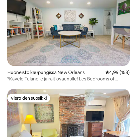
Huoneisto kaupungissa New Orleans
Keskimääräinen
4,99 (158)
*Kävele Tulanelle ja raitiovaunulle! Les Bedrooms of
NOLA*
Vieraiden suosikki
Vieraiden suosikki