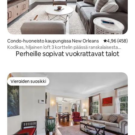
Condo-huoneisto kaupungissa New Orleans
Keskimääräinen
4,96 (458)
Kodikas, hiljainen loft 3 korttelin päässä ranskalaisesta
Perheille sopivat vuokrattavat talot
korttelista
Vieraiden suosikki
Vieraiden suosikki