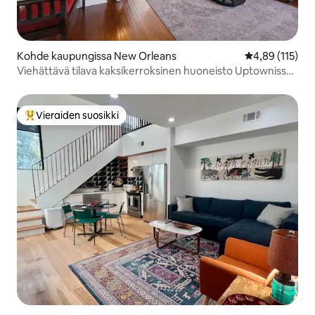
Kohde kaupungissa New Orleans
Keskimääräinen
4,89 (115)
Viehättävä tilava kaksikerroksinen huoneisto Uptownissa /
New Orleansissa
Vieraiden suosikki
Vieraiden suosikkien parhaimmistoa