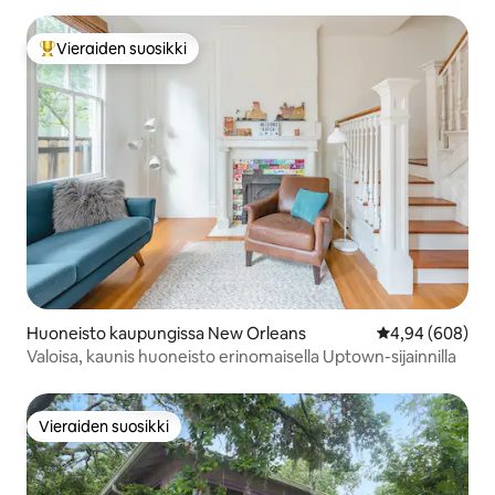
Vieraiden suosikki
Vieraiden suosikkien parhaimmistoa
Huoneisto kaupungissa New Orleans
Keskimääräinen 
4,94 (608)
Valoisa, kaunis huoneisto erinomaisella Uptown-sijainnilla
Vieraiden suosikki
Vieraiden suosikki