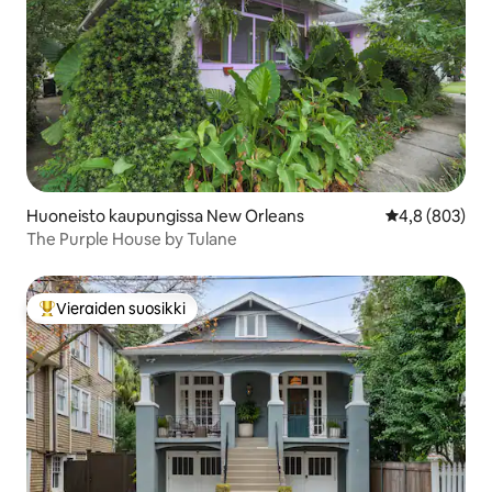
Huoneisto kaupungissa New Orleans
Keskimääräine
4,8 (803)
The Purple House by Tulane
Vieraiden suosikki
Vieraiden suosikkien parhaimmistoa