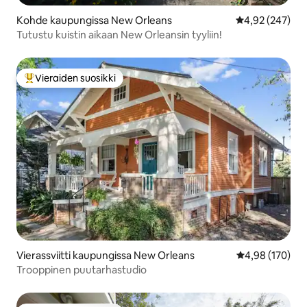
Kohde kaupungissa New Orleans
Keskimääräinen
4,92 (247)
Tutustu kuistin aikaan New Orleansin tyyliin!
Vieraiden suosikki
Vieraiden suosikkien parhaimmistoa
Vierassviitti kaupungissa New Orleans
Keskimääräinen
4,98 (170)
Trooppinen puutarhastudio