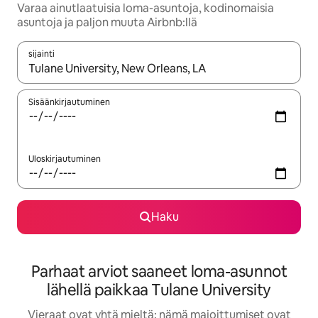
Varaa ainutlaatuisia loma-asuntoja, kodinomaisia
asuntoja ja paljon muuta Airbnb:llä
sijainti
Kun tulokset ovat saatavilla, navigoi ylös- ja alas-nuolinäppäimi
Sisäänkirjautuminen
Uloskirjautuminen
Haku
Parhaat arviot saaneet loma-asunnot
lähellä paikkaa Tulane University
Vieraat ovat yhtä mieltä: nämä majoittumiset ovat