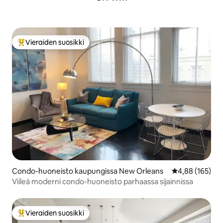
Vieraiden suosikki
Vieraiden suosikkien parhaimmistoa
Condo-huoneisto kaupungissa New Orleans
Keskimääräinen
4,88 (165)
Viileä moderni condo-huoneisto parhaassa sijainnissa
Vieraiden suosikki
Vieraiden suosikkien parhaimmistoa