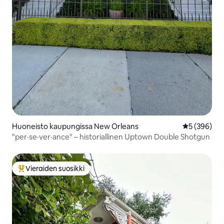
Huoneisto kaupungissa New Orleans
Keskimääräi
5 (396)
"per·se·ver·ance" – historiallinen Uptown Double Shotgun
Vieraiden suosikki
Vieraiden suosikkien parhaimmistoa