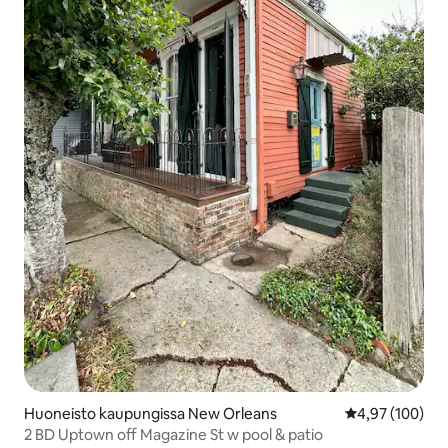
Huoneisto kaupungissa New Orleans
Keskimääräinen
4,97 (100)
2 BD Uptown off Magazine St w pool & patio