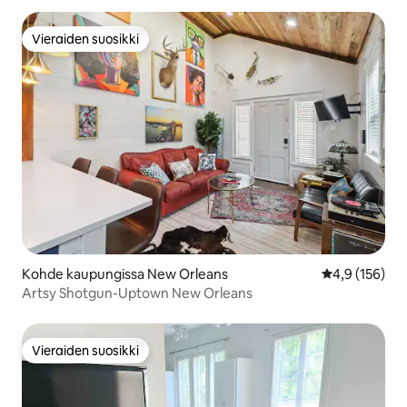
Vieraiden suosikki
Vieraiden suosikki
Kohde kaupungissa New Orleans
Keskimääräine
4,9 (156)
Artsy Shotgun-Uptown New Orleans
Vieraiden suosikki
Vieraiden suosikki