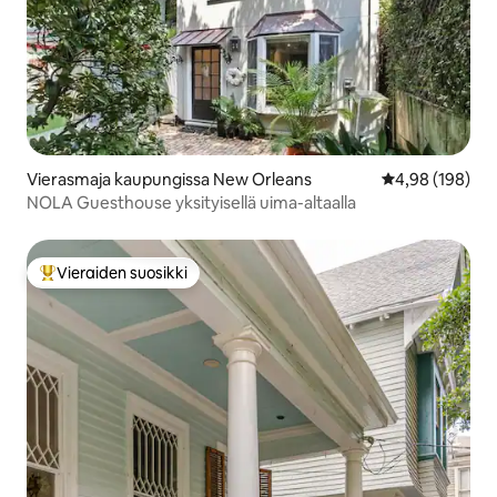
Vierasmaja kaupungissa New Orleans
Keskimääräinen
4,98 (198)
NOLA Guesthouse yksityisellä uima-altaalla
Vieraiden suosikki
Vieraiden suosikkien parhaimmistoa