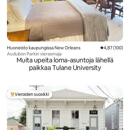
Huoneisto kaupungissa New Orleans
Keskimääräinen
4,87 (100)
Audubon Parkin vierasmaja
Muita upeita loma-asuntoja lähellä
paikkaa Tulane University
Vieraiden suosikki
Vieraiden suosikkien parhaimmistoa