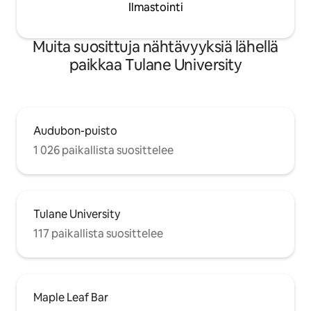
Ilmastointi
Naapurusto on melko käveltävissä ja
pyöräilyystävällinen. Tutustu talon
ohjekirjaani. Siinä on monia vinkkejä talon
Muita suosittuja nähtävyyksiä lähellä
ja naapuruston navigoimiseen. Kadulla
paikkaa Tulane University
on paljon ilmaista pysäköintiä, mutta ei
katupysäköintiä.
Audubon-puisto
1 026 paikallista suosittelee
Tulane University
117 paikallista suosittelee
Maple Leaf Bar