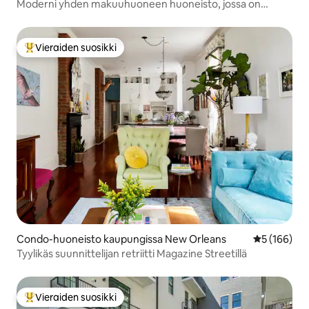
Moderni yhden makuuhuoneen huoneisto, jossa on
pysäköinti ja uima-allas
Vieraiden suosikki
Vieraiden suosikkien parhaimmistoa
Condo-huoneisto kaupungissa New Orleans
Keskimääräi
5 (166)
Tyylikäs suunnittelijan retriitti Magazine Streetillä
Vieraiden suosikki
Vieraiden suosikkien parhaimmistoa