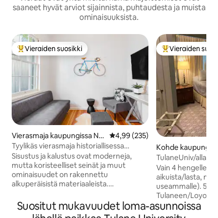
saaneet hyvät arviot sijainnista, puhtaudesta ja muista
ominaisuuksista.
Vieraiden suosikki
Vieraiden suosi
Vieraiden suosikkien parhaimmistoa
Vieraiden suosik
Vierasmaja kaupungissa Ne
Keskimääräinen arvio 4,99/5, 23
4,99 (235)
w Orleans
Tyylikäs vierasmaja historiallisessa
Kohde kaupungiss
rakennuksessa lähellä Audubon Parkia
Sisustus ja kalustus ovat moderneja,
eans
TulaneUniv/allas 3
mutta koristeelliset seinät ja muut
hyväksyntä, ehdott
Vain 4 hengelle (3 a
ominaisuudet on rakennettu
aikuista/lasta, mutt
alkuperäisistä materiaaleista.
useammalle). 5 mi
Vierastalossa on täysin varustettu
Tulaneen/Loyola U
keittiö, ja siihen sisältyy Keurig-
Suositut mukavuudet loma-asunnoissa
raitiovaunu 12 mi
kahvinkeitin ja kahvikapseleita.
päässä, 3 mailia Ja