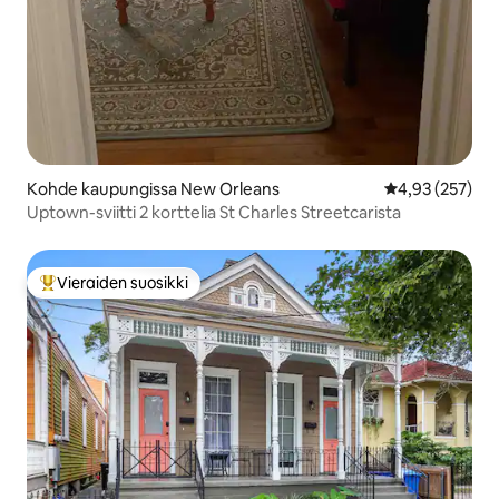
Kohde kaupungissa New Orleans
Keskimääräinen
4,93 (257)
Uptown-sviitti 2 korttelia St Charles Streetcarista
Vieraiden suosikki
Vieraiden suosikkien parhaimmistoa