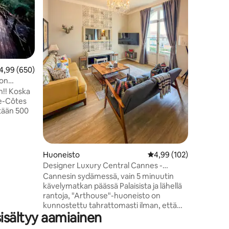
idyllises
suuri ter
panoraama
ottaa au
auringonl
voit syöd
kuumina 
eskimääräinen arvio 4,99/5, 650 arvostelua
4,99 (650)
makuuhuo
varustett
 on
wifi, wif
!! Koska
astianpes
ce-Côtes
vain 10 m
etään 500
"La belle 
nuksemme
 riippuva
a oleva
Huoneisto
Keskimääräinen arvio 4
4,99 (102)
Designer Luxury Central Cannes -
Lue
huoneisto, 70 m2
Cannesin sydämessä, vain 5 minuutin
 arjesta!
kävelymatkan päässä Palaisista ja lähellä
erestä
rantoja, "Arthouse"-huoneisto on
levalla
kunnostettu tahrattomasti ilman, että
y 45 vuoden
sisältyy aamiainen
kustannuksista on säästetty. Tämä
ivivoita.
persoonallinen ranskalainen