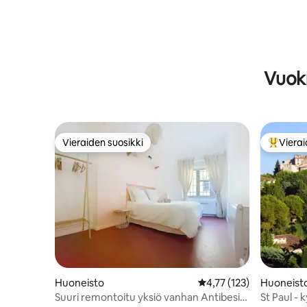
Vuokr
Vieraiden suosikki
Vierai
Vieraiden suosikki
Vieraide
Huoneisto
Keskimääräinen arvio 4,
4,77 (123)
Huoneist
Suuri remontoitu yksiö vanhan Antibesin
St Paul - 