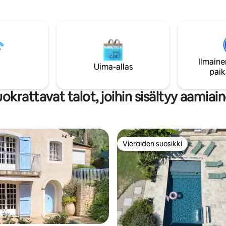
uokailuhuone,
/makuuhuone, jossa on
uinen italialainen taitettava
a. Erillinen kylpyhuone, jossa
suihku, wc ja pesukone. Se on 1.
a (Yhdysvallat: 2.
Ilmaine
), ja siellä on hissi. Uusi
Uima-allas
paik
ulinja, joka on vain 300 metrin
n todellinen etu (katso kohta
n alla).
okrattavat talot, joihin sisältyy aamiai
Vieraiden suosikki
Vieraiden suosikki