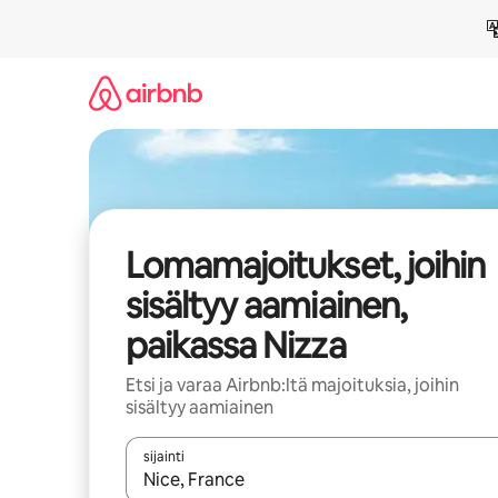
Jätä
sisältö
väliin
Lomamajoitukset, joihin
sisältyy aamiainen,
paikassa Nizza
Etsi ja varaa Airbnb:ltä majoituksia, joihin
sisältyy aamiainen
sijainti
Kun tulokset ovat saatavilla, navigoi ylös- ja alas