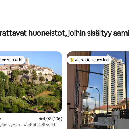
attavat huoneistot, joihin sisältyy aam
den suosikki
Vieraiden suosikki
n suosikkien parhaimmistoa
Vieraiden suosikkien parhaimm
77/5, 123 arvostelua
o
Keskimääräinen arvio 4,98/5, 106 arvostelua
4,98 (106)
kylän sydän - Viehättävä sviitti