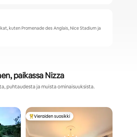
ikat, kuten Promenade des Anglais, Nice Stadium ja
nen, paikassa Nizza
sta, puhtaudesta ja muista ominaisuuksista.
Kohde
Vieraiden suosikki
Viera
istoa
Vieraiden suosikkien parhaimmistoa
Vieraid
"Villa La
panoraam
Tervetulo
sijaitsee