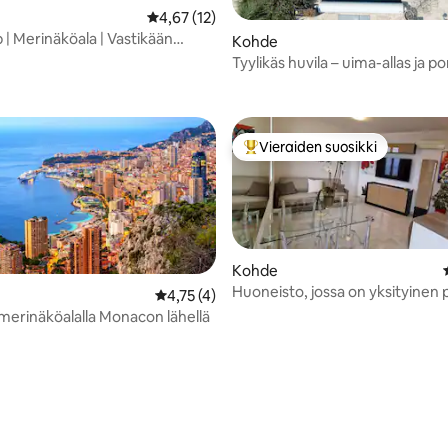
Keskimääräinen arvio 4,67/5, 12 arvostelua
4,67 (12)
p | Merinäköala | Vastikään
Kohde
u | Cannes
Tyylikäs huvila – uima-allas ja po
 4,5/5, 6 arvostelua
lähellä Nizzaa / Monacoa
Vieraiden suosikki
Vieraiden suosikkien parhaimm
Kohde
vio 5/5, 3 arvostelua
Huoneisto, jossa on yksityinen 
Keskimääräinen arvio 4,75/5, 4 arvostelua
4,75 (4)
" Méditerranée "
 merinäköalalla Monacon lähellä