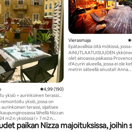
98/5, 167 arvostelua
Vierasmaja
K
Epätavallisia öitä mökissä, jossa
poreallas
AINUTLAATUISUUDEN ykkönen
olet ainoassa paikassa Proven
d'Azurin alueella, jossa ei ole k
metrin säteellä sinusta!! Anna
uskomattoman Lodge-raken
yllättää sinut. Siinä on 200 m²:n
terassi, jonka vieressä on ulkon
o
Keskimääräinen arvio 4,99/5, 190 arvostelua
4,99 (190)
poreallas, ja taustalla on
u yksiö + aurinkoinen terassi
panoraamanäkymä luontoon. (
ikalla
 remontoitu yksiö, jossa on
kommentit!!) Täydellinen irrotus
 aurinkoinen terassi, sijaitsee
Sijaitsee 20 minuutin päässä m
kaupunginosassa lähellä Nizzan
(Nizzasta) perheomistuksessa o
24 m2:n yksiössä (+ 7 m2:n
oliiviviljelmällä, jossa on viljelt
et paikan Nizza majoituksissa, joihin 
n kevyt, ilmava avoin
ajan SAN-oliiveja, oliiviöljyä ja oli
la, jossa on täysin varusteltu
AINUTLAATUINEN!!