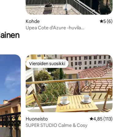
Kohde
Keskimääräinen ar
5 (6)
Upea Cote d'Azure -huvila
iainen
merinäkymällä
Vieraiden suosikki
istoa
Vieraiden suosikki
Huoneisto
Keskimääräinen arvio 4
4,85 (113)
SUPER STUDIO Calme & Cosy