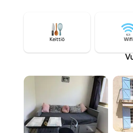
keittiö-r
vaihto on mahdollista 30 eurolla päivässä.
olohuone
Voimme järjestää aamiaisen tarvittaessa.
korkealaat
Dum House & Spa: Luxe confidentiel au
vuodesohv
cœur du vieux Nizza Poikkeuksellinen
on tilava 
sijainti: 1 minuutin kävelymatka rannalta
kerroksess
ja Cours Saleyalta, 2 minuuttia kaupungin
kerroksessa
keskustasta. Appartement T3 (2
Keittiö
Wifi
raitiovaun
chambres / 2 SDB) refait à neuf avec
päässä, o
prestations luxe (Climatisation,
Liikkumine
hammam-spa,…) dans immeuble ancien,
Vu
4e étage (sans ascenseur), sur rue
piétonne la plus vibrante du vieux Nizza.
Bel aperçu mer, mais surtout le calme
reposant du confort moderne et du luxe
discret. Agencement de goût, matériaux
et mobilier haut de gamme. Cuisine ultra
moderne entièrement équipée.
Älytelevisio, internet ja wifi
Ainutlaatuinen kokemus... pieniä
osoitteita ja etuoikeutettuja paikkoja,
jotta pääset pois kuljetuilta poluilta.
Huoneisto sijaitsee yhdellä
vanhankaupungin vilkkaimmista
kävelykaduista. Ranta on kivenheiton