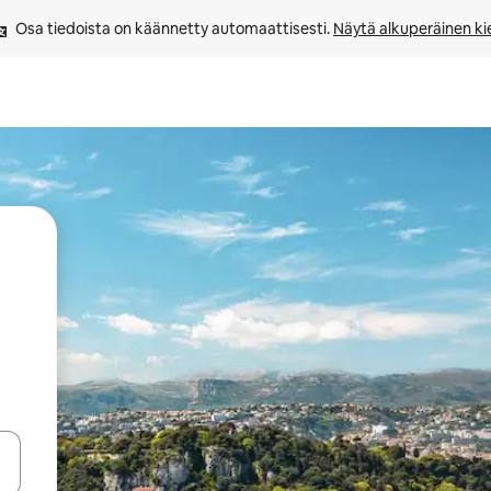
Osa tiedoista on käännetty automaattisesti. 
Näytä alkuperäinen kie
-nuolinäppäimillä tai tutustu koskettamalla tai pyyhkäisemällä.