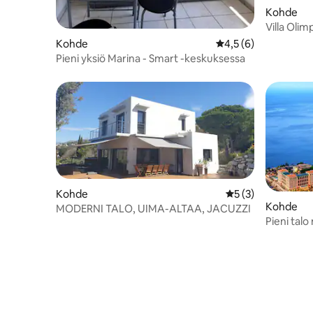
Kohde
päässä, ja ravintoloihin ja leipomoihin on
vain muutama minuutti. Löydä paikallisia
Villa Olim
kukkia, hedelmiä ja vihanneksia vilkkailla
remontoit
Kohde
Keskimääräinen arvio
4,5 (6)
Cours Saleyan markkinoilta.
Pieni yksiö Marina - Smart -keskuksessa
Kohde
Keskimääräinen ar
5 (3)
Kohde
MODERNI TALO, UIMA-ALTAA, JACUZZI
Pieni talo