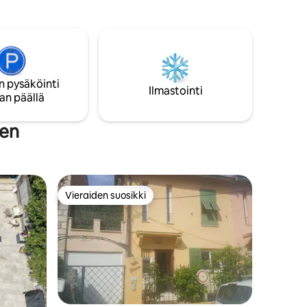
porvarihuoneisto on sisustettu
tyylikkäästi maalauksilla ja veistoksilla,
jotka tarjoavat kaiken Cannesin
keskustassa sijaitsevan hotellin
ylellisyyden, samalla kun se tarjoaa
suuren täysin varustetun keittiön ja
n pysäköinti
rentouttavan oleskelutilan, jossa on
Ilmastointi
an päällä
korkeat katot ja valtavat ranskalaiset
ikkunat. Kysy kaikista
konferenssivarauksista.
nen
Vieraiden suosikki
Vieraiden suosikki