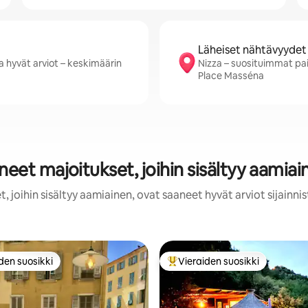
Läheiset nähtävyydet
a hyvät arviot – keskimäärin
Nizza – suosituimmat pa
Place Masséna
neet majoitukset, joihin sisältyy aamiai
, joihin sisältyy aamiainen, ovat saaneet hyvät arviot sijainni
den suosikki
Vieraiden suosikki
n suosikkien parhaimmistoa
Vieraiden suosikkien parhaimm