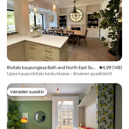
Rivitalo kaupungissa Bath and North East Som
Keskimääräinen
4,99 (148)
erset
Upea kaupunkitalo keskustassa – ilmainen pysäköinti!
Vieraiden suosikki
Vieraiden suosikki