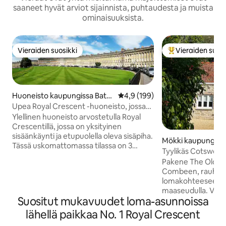
saaneet hyvät arviot sijainnista, puhtaudesta ja muista
ominaisuuksista.
Vieraiden suosikki
Vieraiden suosi
Vieraiden suosikki
Vieraiden suosik
Huoneisto kaupungissa Bath
Keskimääräinen arvio 4,9/5, 19
4,9 (199)
and North East Somerset
Upea Royal Crescent -huoneisto, jossa
on 3 makuuhuonetta
Ylellinen huoneisto arvostetulla Royal
Crescentillä, jossa on yksityinen
sisäänkäynti ja etupuolella oleva sisäpiha.
Mökki kaupungiss
Tässä uskomattomassa tilassa on 3
ombe
Tyylikäs Cotswolds-
suurta makuuhuonetta, ja se on
| Pysäköinti ja sä
Pakene The Old W
varustettu korkeatasoisesti mukavilla
Combeen, rauhall
vuoteilla, 2 kylpyhuoneella ja varustetulla
lomakohteeseesi id
keittiöllä. Majoitu yhdessä Bathin
maaseudulla. Vai
hienoimmista paikoista ja hyödynnä, että
Suositut mukavuudet loma-asunnoissa
päässä historiallise
Bathin lukuisat kaupat, baarit ja ravintolat
kauniisti kunnoste
lähellä paikkaa No. 1 Royal Crescent
ovat vain lyhyen kävelymatkan päässä
viihtyisä piilopaikka
puiston halki. Charlotte Streetin