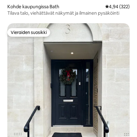
Kohde kaupungissa Bath
Keskimääräinen
4,94 (322)
Tilava talo, viehättävät näkymät ja ilmainen pysäköinti
Vieraiden suosikki
Vieraiden suosikki