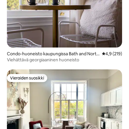
Condo-huoneisto kaupungissa Bath and North
Keskimääräine
4,9 (219)
East Somerset
Viehättävä georgiaaninen huoneisto
Vieraiden suosikki
Vieraiden suosikki