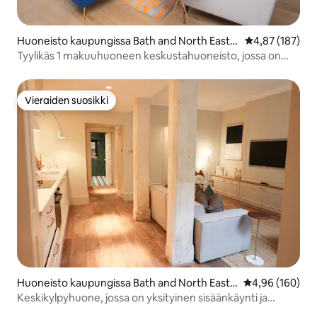
Huoneisto kaupungissa Bath and North East S
Keskimääräinen
4,87 (187)
omerset
Tyylikäs 1 makuuhuoneen keskustahuoneisto, jossa on
pysäköinti
Vieraiden suosikki
Vieraiden suosikki
Huoneisto kaupungissa Bath and North East S
Keskimääräinen
4,96 (160)
omerset
Keskikylpyhuone, jossa on yksityinen sisäänkäynti ja
ulkokylpyhuone