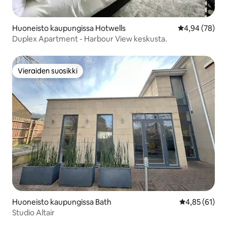
Huoneisto kaupungissa Hotwells
Keskimääräine
4,94 (78)
Duplex Apartment - Harbour View keskusta.
Vieraiden suosikki
Vieraiden suosikki
Huoneisto kaupungissa Bath
Keskimääräine
4,85 (61)
Studio Altair