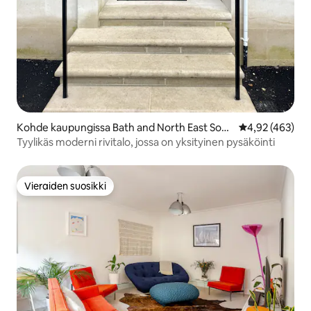
Kohde kaupungissa Bath and North East Som
Keskimääräinen
4,92 (463)
erset
Tyylikäs moderni rivitalo, jossa on yksityinen pysäköinti
Vieraiden suosikki
Vieraiden suosikki