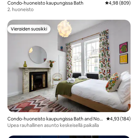
Condo-huoneisto kaupungissa Bath
Keskimääräinen 
4,98 (809)
2. huoneisto
Vieraiden suosikki
Vieraiden suosikki
Condo-huoneisto kaupungissa Bath and Nort
Keskimääräinen
4,93 (184)
h East Somerset
Upea rauhallinen asunto keskeisellä paikalla