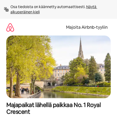
Jätä
Osa tiedoista on käännetty automaattisesti. 
Näytä 
sisältö
alkuperäinen kieli
väliin
Majoita Airbnb-tyyliin
Majapaikat lähellä paikkaa No. 1 Royal
Crescent