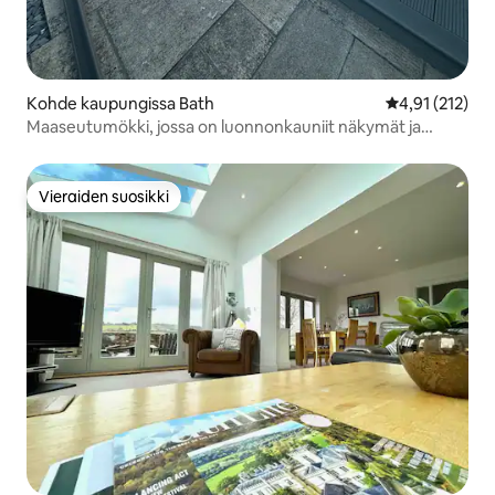
Kohde kaupungissa Bath
Keskimääräinen
4,91 (212)
Maaseutumökki, jossa on luonnonkauniit näkymät ja
poreallas
Vieraiden suosikki
Vieraiden suosikki