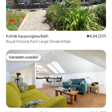
Kohde kaupungissa Bath
Keskimääräinen
4,94 (217)
Royal Victoria Park Large Omakotitalo
Vieraiden suosikki
Vieraiden suosikki