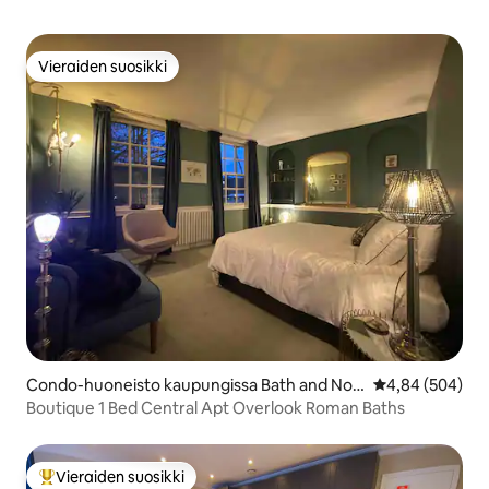
Vieraiden suosikki
Vieraiden suosikki
Condo-huoneisto kaupungissa Bath and Nor
Keskimääräinen
4,84 (504)
th East Somerset
Boutique 1 Bed Central Apt Overlook Roman Baths
Vieraiden suosikki
Vieraiden suosikkien parhaimmistoa