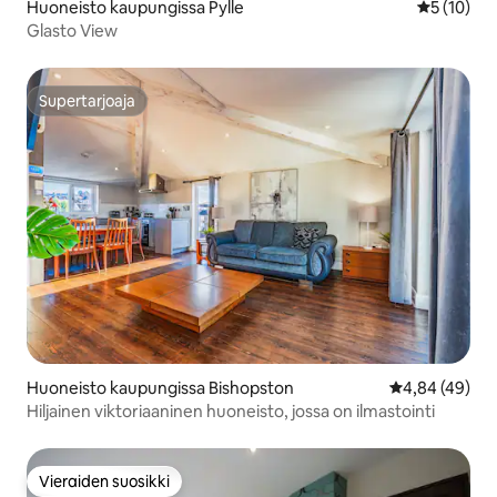
Huoneisto kaupungissa Pylle
Keskimäärä
5 (10)
Glasto View
Supertarjoaja
Supertarjoaja
Huoneisto kaupungissa Bishopston
Keskimääräine
4,84 (49)
Hiljainen viktoriaaninen huoneisto, jossa on ilmastointi
Vieraiden suosikki
Vieraiden suosikki