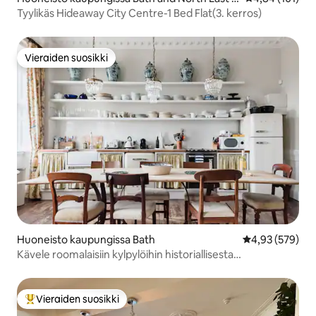
omerset
Tyylikäs Hideaway City Centre-1 Bed Flat(3. kerros)
Vieraiden suosikki
Vieraiden suosikki
Huoneisto kaupungissa Bath
Keskimääräinen
4,93 (579)
Kävele roomalaisiin kylpylöihin historiallisesta
keskustahuoneistosta
Vieraiden suosikki
Vieraiden suosikkien parhaimmistoa