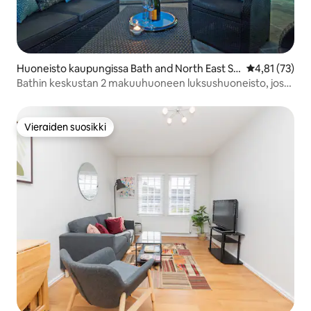
Huoneisto kaupungissa Bath and North East So
Keskimääräine
4,81 (73)
merset
Bathin keskustan 2 makuuhuoneen luksushuoneisto, jossa
on patio
Vieraiden suosikki
Vieraiden suosikki