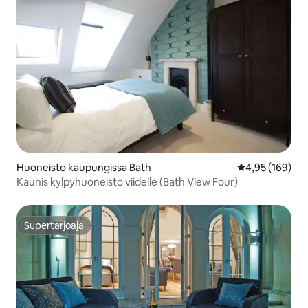
Huoneisto kaupungissa Bath
Keskimääräinen
4,95 (169)
Kaunis kylpyhuoneisto viidelle (Bath View Four)
Supertarjoaja
Supertarjoaja