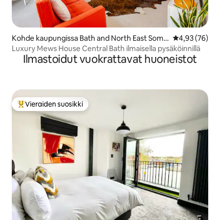
Kohde kaupungissa Bath and North East Some
Keskimääräine
4,93 (76)
rset
Luxury Mews House Central Bath ilmaisella pysäköinnillä
Ilmastoidut vuokrattavat huoneistot
Vieraiden suosikki
Vieraiden suosikkien parhaimmistoa