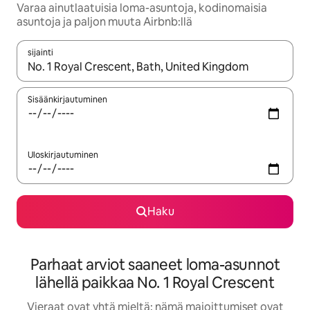
Varaa ainutlaatuisia loma-asuntoja, kodinomaisia
asuntoja ja paljon muuta Airbnb:llä
sijainti
Kun tulokset ovat saatavilla, navigoi ylös- ja alas-nuolinäppäimi
Sisäänkirjautuminen
Uloskirjautuminen
Haku
Parhaat arviot saaneet loma-asunnot
lähellä paikkaa No. 1 Royal Crescent
Vieraat ovat yhtä mieltä: nämä majoittumiset ovat