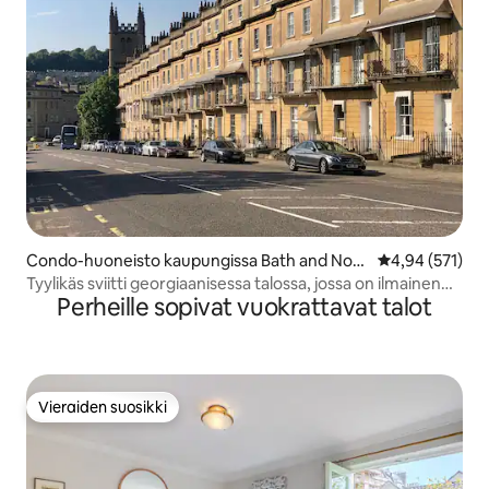
Condo-huoneisto kaupungissa Bath and Nort
Keskimääräinen
4,94 (571)
h East Somerset
Tyylikäs sviitti georgiaanisessa talossa, jossa on ilmainen
Perheille sopivat vuokrattavat talot
pysäköinti
Vieraiden suosikki
Vieraiden suosikki