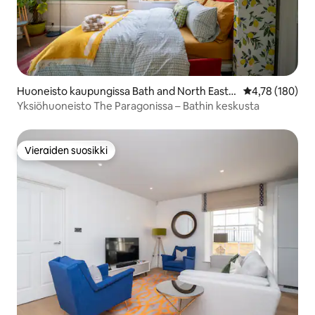
Huoneisto kaupungissa Bath and North East S
Keskimääräinen
4,78 (180)
omerset
Yksiöhuoneisto The Paragonissa – Bathin keskusta
Vieraiden suosikki
Vieraiden suosikki