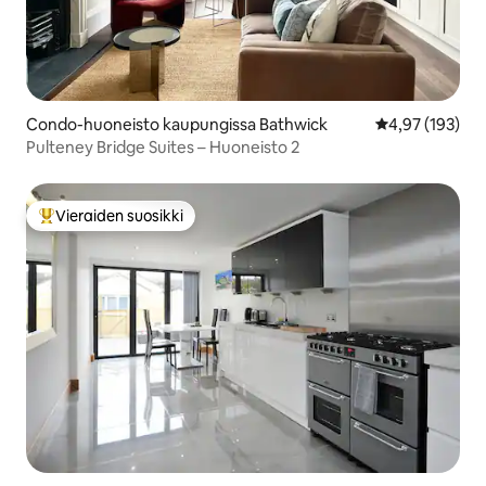
Condo-huoneisto kaupungissa Bathwick
Keskimääräinen
4,97 (193)
Pulteney Bridge Suites – Huoneisto 2
Vieraiden suosikki
Vieraiden suosikkien parhaimmistoa