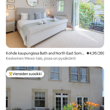
Kohde kaupungissa Bath and North East Some
Keskimääräine
4,95 (39)
rset
Keskeinen Mews-talo, jossa on pysäköinti
Vieraiden suosikki
Vieraiden suosikkien parhaimmistoa