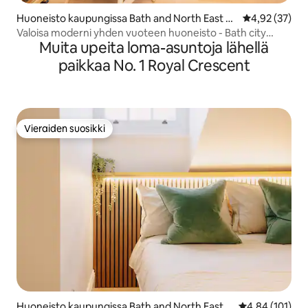
Huoneisto kaupungissa Bath and North East So
Keskimääräine
4,92 (37)
merset
Valoisa moderni yhden vuoteen huoneisto - Bath city
Muita upeita loma-asuntoja lähellä
center
paikkaa No. 1 Royal Crescent
Vieraiden suosikki
Vieraiden suosikki
Huoneisto kaupungissa Bath and North East S
Keskimääräinen
4,84 (101)