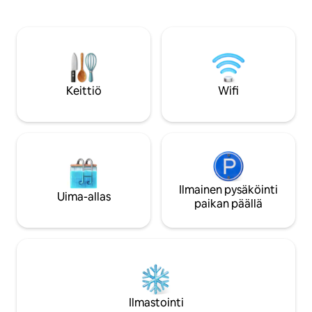
täydellisesti ren
pitkäaikainen pysäköintialue on lyhyen 5
ystävien kanssa. Nauti upeista kävely- ja
minuutin kävelymatkan päässä puiston
pyöräretkistä suora
toisella puolella.
viehättävän kylän v
kanavan rannalla si
Vanhassa työpajas
ultranopea WiFi, il
Keittiö
Wifi
sähköautolaturi.
Ilmainen pysäköinti
Uima-allas
paikan päällä
Ilmastointi