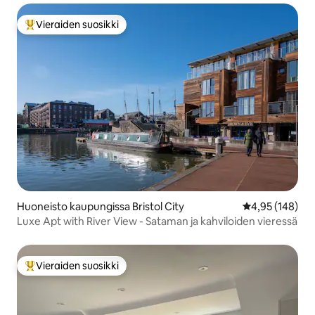
Vieraiden suosikki
Vieraiden suosikkien parhaimmistoa
Huoneisto kaupungissa Bristol City
Keskimääräinen
4,95 (148)
Luxe Apt with River View - Sataman ja kahviloiden vieressä
Vieraiden suosikki
Vieraiden suosikkien parhaimmistoa