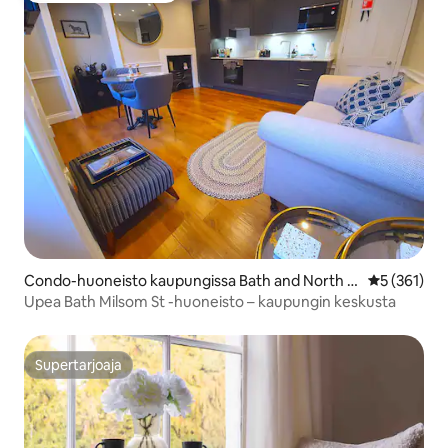
Condo-huoneisto kaupungissa Bath and North E
Keskimääräi
5 (361)
ast Somerset
Upea Bath Milsom St -huoneisto – kaupungin keskusta
Supertarjoaja
Supertarjoaja