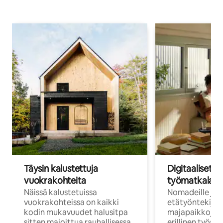
Täysin kalustettuja
Digitaaliset n
vuokrakohteita
työmatkalais
Näissä kalustetuissa
Nomadeille ja
vuokrakohteissa on kaikki
etätyöntekijöi
kodin mukavuudet halusitpa
majapaikkoja, jo
sitten majoittua rauhallisessa
erillinen työske