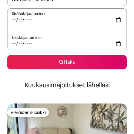
Sisäänkirjautuminen
Uloskirjautuminen
Haku
Kuukausimajoitukset lähelläsi
Vieraiden suosikki
Vieraiden suosikki