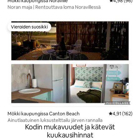
Mökki kaupungissa Noraville
Keskimääräine
4,98 (96)
Noran maja | Rentouttava loma Noravillessä
Vieraiden suosikki
Vieraiden suosikki
Mökki kaupungissa Canton Beach
Keskimääräinen
4,91 (162)
Ainutlaatuinen luksustelttailu järven rannalla
Kodin mukavuudet ja kätevät
kuukausihinnat