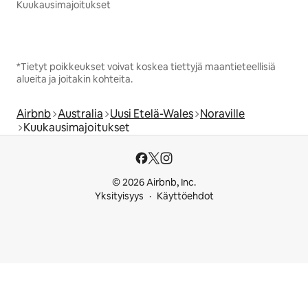
Kuukausimajoitukset
*Tietyt poikkeukset voivat koskea tiettyjä maantieteellisiä
alueita ja joitakin kohteita.
Airbnb
Australia
Uusi Etelä-Wales
Noraville
Kuukausimajoitukset
© 2026 Airbnb, Inc.
Yksityisyys
Käyttöehdot