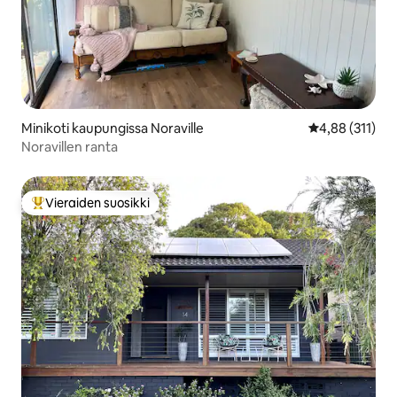
Minikoti kaupungissa Noraville
Keskimääräinen
4,88 (311)
Noravillen ranta
Vieraiden suosikki
Vieraiden suosikkien parhaimmistoa