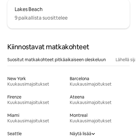
Lakes Beach
9 paikallista suosittelee
Kiinnostavat matkakohteet
Suositut matkakohteet pitkäaikaiseen oleskeluun
Lähellä si
New York
Barcelona
Kuukausimajoitukset
Kuukausimajoitukset
Firenze
Ateena
Kuukausimajoitukset
Kuukausimajoitukset
Miami
Montreal
Kuukausimajoitukset
Kuukausimajoitukset
Seattle
Näytä lisää