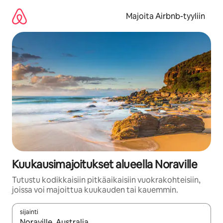
Jätä
sisältö
Majoita Airbnb-tyyliin
väliin
Kuukausimajoitukset alueella Noraville
Tutustu kodikkaisiin pitkäaikaisiin vuokrakohteisiin,
joissa voi majoittua kuukauden tai kauemmin.
sijainti
Kun tulokset ovat saatavilla, navigoi ylös- ja alas-nuolinäppäimi