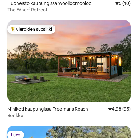
Huoneisto kaupungissa Woolloomooloo
Keskimäärä
5 (40)
The Wharf Retreat
Vieraiden suosikki
Vieraiden suosikkien parhaimmistoa
Minikoti kaupungissa Freemans Reach
Keskimääräine
4,98 (95)
Bunkkeri
Luxe
Luxe