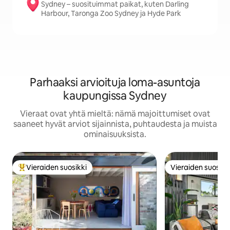
Sydney – suosituimmat paikat, kuten Darling
Harbour, Taronga Zoo Sydney ja Hyde Park
Parhaaksi arvioituja loma-asuntoja
kaupungissa Sydney
Vieraat ovat yhtä mieltä: nämä majoittumiset ovat
saaneet hyvät arviot sijainnista, puhtaudesta ja muista
ominaisuuksista.
Vieraiden suosikki
Vieraiden suosikk
Vieraiden suosikkien parhaimmistoa
Vieraiden suosikk