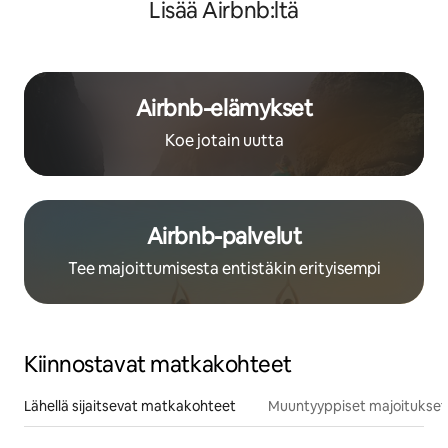
Lisää Airbnb:ltä
Airbnb-elämykset
Koe jotain uutta
Airbnb-palvelut
Tee majoittumisesta entistäkin erityisempi
Kiinnostavat matkakohteet
Lähellä sijaitsevat matkakohteet
Muuntyyppiset majoitukset