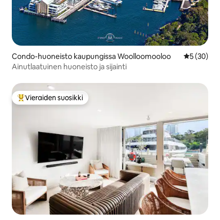
Condo-huoneisto kaupungissa Woolloomooloo
Keskimäärä
5 (30)
Ainutlaatuinen huoneisto ja sijainti
Vieraiden suosikki
Vieraiden suosikkien parhaimmistoa