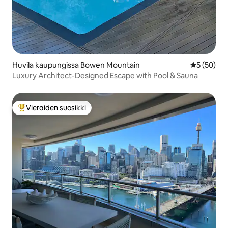
Huvila kaupungissa Bowen Mountain
Keskimäärä
5 (50)
Luxury Architect-Designed Escape with Pool & Sauna
Vieraiden suosikki
Vieraiden suosikkien parhaimmistoa