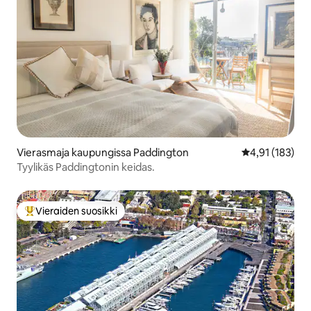
Vierasmaja kaupungissa Paddington
Keskimääräinen
4,91 (183)
Tyylikäs Paddingtonin keidas.
Vieraiden suosikki
Vieraiden suosikkien parhaimmistoa