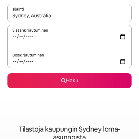
sijainti
Kun tulokset ovat saatavilla, navigoi ylös- ja alas-nuolinäppäimi
Sisäänkirjautuminen
Uloskirjautuminen
Haku
Tilastoja kaupungin Sydney loma-
asunnoista