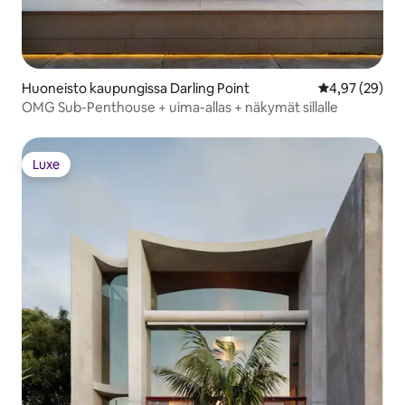
Huoneisto kaupungissa Darling Point
Keskimääräine
4,97 (29)
OMG Sub-Penthouse + uima-allas + näkymät sillalle
Luxe
Luxe