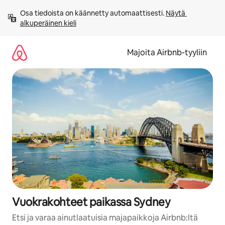
Jätä
Osa tiedoista on käännetty automaattisesti. 
Näytä 
sisältö
alkuperäinen kieli
väliin
Majoita Airbnb-tyyliin
Vuokrakohteet paikassa Sydney
Etsi ja varaa ainutlaatuisia majapaikkoja Airbnb:ltä