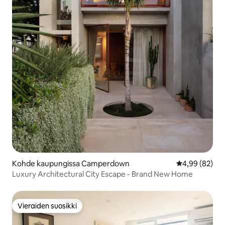
Kohde kaupungissa Camperdown
Keskimääräine
4,99 (82)
Luxury Architectural City Escape - Brand New Home
Vieraiden suosikki
Vieraiden suosikki