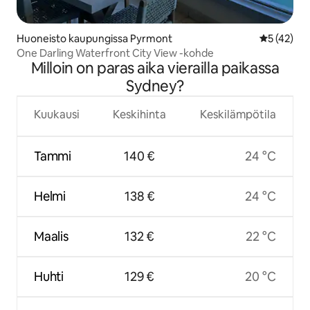
Huoneisto kaupungissa Pyrmont
Keskimäärä
5 (42)
One Darling Waterfront City View -kohde
Milloin on paras aika vierailla paikassa
Sydney?
Kuukausi
Keskihinta
Keskilämpötila
Tammi
140 €
24 °C
Helmi
138 €
24 °C
Maalis
132 €
22 °C
Huhti
129 €
20 °C