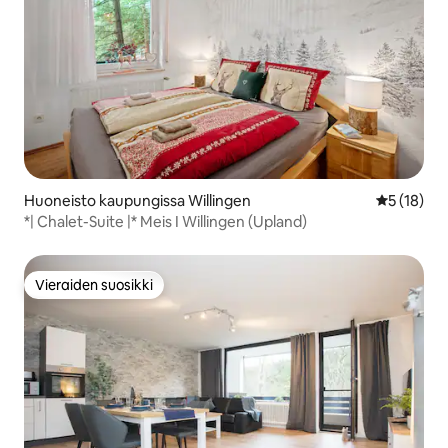
Huoneisto kaupungissa Willingen
Keskimäärä
5 (18)
*| Chalet-Suite |* Meis I Willingen (Upland)
Vieraiden suosikki
Vieraiden suosikki