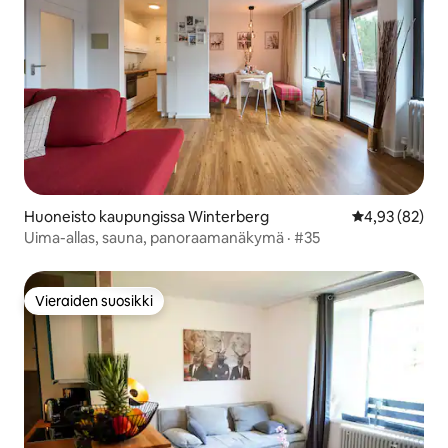
Huoneisto kaupungissa Winterberg
Keskimääräine
4,93 (82)
Uima-allas, sauna, panoraamanäkymä · #35
Vieraiden suosikki
Vieraiden suosikki