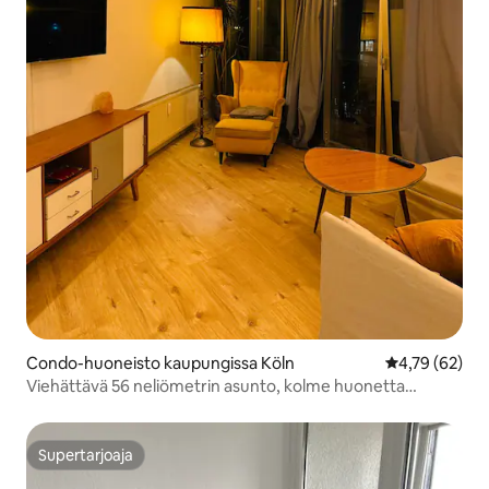
Condo-huoneisto kaupungissa Köln
Keskimääräine
4,79 (62)
Viehättävä 56 neliömetrin asunto, kolme huonetta
keskellä elämää
Supertarjoaja
Supertarjoaja