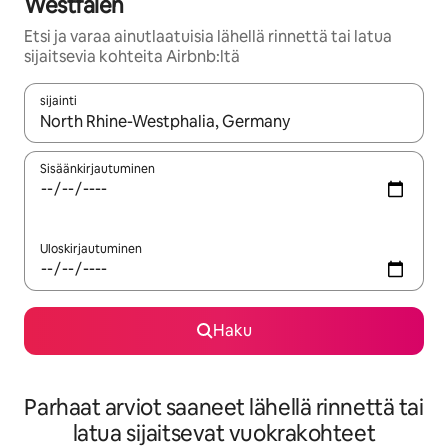
Westfalen
Etsi ja varaa ainutlaatuisia lähellä rinnettä tai latua
sijaitsevia kohteita Airbnb:ltä
sijainti
Kun tulokset ovat saatavilla, navigoi ylös- ja alas-nuolinäppäimi
Sisäänkirjautuminen
Uloskirjautuminen
Haku
Parhaat arviot saaneet lähellä rinnettä tai
latua sijaitsevat vuokrakohteet