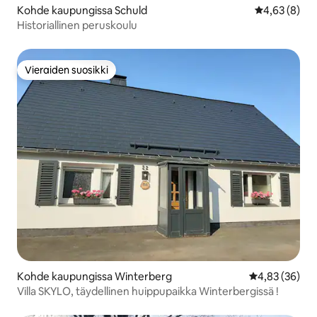
Kohde kaupungissa Schuld
Keskimääräin
4,63 (8)
Historiallinen peruskoulu
Vieraiden suosikki
Vieraiden suosikki
Kohde kaupungissa Winterberg
Keskimääräine
4,83 (36)
Villa SKYLO, täydellinen huippupaikka Winterbergissä !