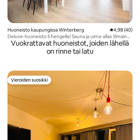
Huoneisto kaupungissa Winterberg
Keskimääräine
4,98 (40)
Deluxe-huoneisto 5 hengelle| Sauna ja uima-allas |Ilmainen
Vuokrattavat huoneistot, joiden lähellä
pysäköinti
on rinne tai latu
Vieraiden suosikki
Vieraiden suosikki