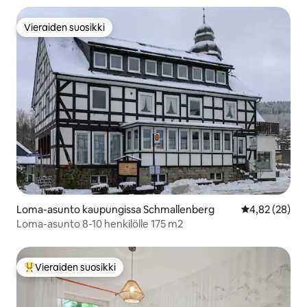
Vieraiden suosikki
Vieraiden suosikki
Loma-asunto kaupungissa Schmallenberg
Keskimääräine
4,82 (28)
Loma-asunto 8-10 henkilölle 175 m2
Vieraiden suosikki
Vieraiden suosikkien parhaimmistoa