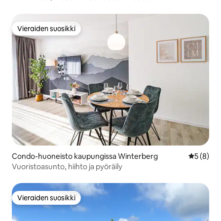
Vieraiden suosikki
Vieraiden suosikki
Condo-huoneisto kaupungissa Winterberg
Keskimäär
5 (8)
Vuoristoasunto, hiihto ja pyöräily
Vieraiden suosikki
Vieraiden suosikki