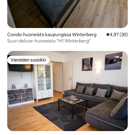
Condo-huoneisto kaupungissa Winterberg
Keskimääräine
4,97 (30)
Suuri deluxe-huoneisto "H1 Winterberg"
Vieraiden suosikki
Vieraiden suosikki