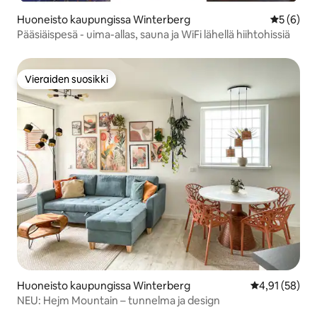
Huoneisto kaupungissa Winterberg
Keskimäär
5 (6)
Pääsiäispesä - uima-allas, sauna ja WiFi lähellä hiihtohissiä
Vieraiden suosikki
Vieraiden suosikki
Huoneisto kaupungissa Winterberg
Keskimääräine
4,91 (58)
NEU: Hejm Mountain – tunnelma ja design