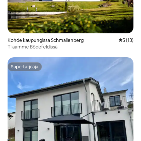
Kohde kaupungissa Schmallenberg
Keskimäärä
5 (13)
Tilaamme Bödefeldissä
Supertarjoaja
Supertarjoaja