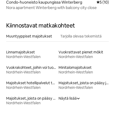
Condo-huoneisto kaupungissa Winterberg
Keskimäärä
5 (10)
Nora apartment Winterberg with balcony city close
Kiinnostavat matkakohteet
Muuntyyppiset majoitukset
Tarjolla olevaa tekemistä
Linnamajoitukset
Vuokrattavat pienet mökit
Nordrhein-Westfalen
Nordrhein-Westfalen
Vuokrakohteet, joihin voi tuoda lemmikin
Minitalomajoitukset
Nordrhein-Westfalen
Nordrhein-Westfalen
Majoitukset hotellipalvelut tarjoavissa huoneistoissa
Majoitukset, joista on pääsy järvelle
Nordrhein-Westfalen
Nordrhein-Westfalen
Majoitukset, joista on pääsy rannalle
Näytä lisää
Nordrhein-Westfalen