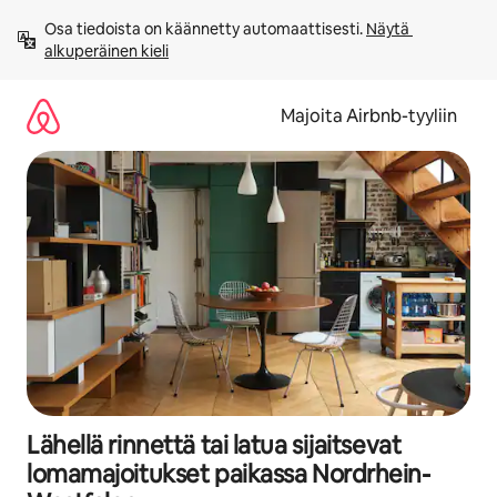
Jätä
Osa tiedoista on käännetty automaattisesti. 
Näytä 
sisältö
alkuperäinen kieli
väliin
Majoita Airbnb-tyyliin
Lähellä rinnettä tai latua sijaitsevat
lomamajoitukset paikassa Nordrhein-