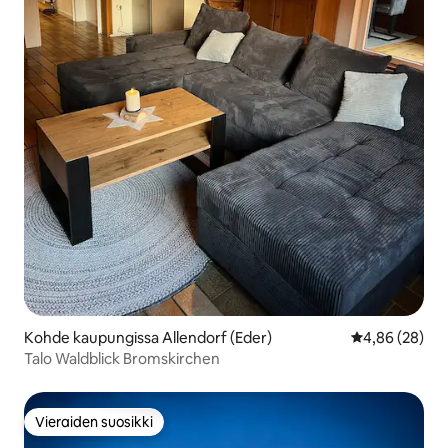
Kohde kaupungissa Allendorf (Eder)
Keskimääräine
4,86 (28)
Talo Waldblick Bromskirchen
Vieraiden suosikki
Vieraiden suosikki