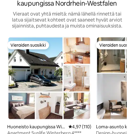
kaupungissa Nordrhein-Westfalen
Vieraat ovat yhtä mieltä: nämä lähellä rinnettä tai
latua sijaitsevat kohteet ovat saaneet hyvät arviot
sijainnista, puhtaudesta ja muista ominaisuuksista.
Vieraiden suosikki
Vieraiden suosikk
Vieraiden suosikki
Vieraiden suosikk
Huoneisto kaupungissa Wint
Keskimääräinen arvio 4,97/5, 11
4,97 (110)
Loma-asunto kaup
erberg
Winterberg
Apartment Sunlife Winterberg 4****
Design-huoneisto –