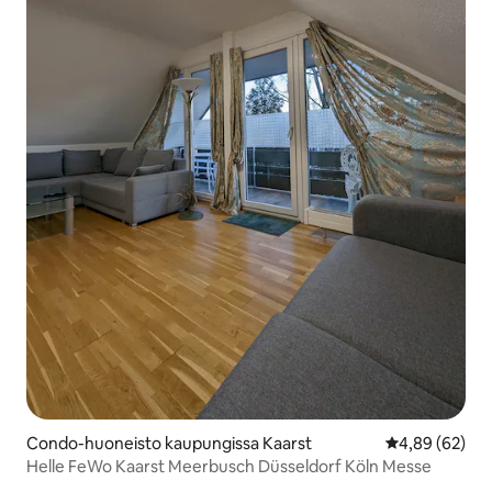
Condo-huoneisto kaupungissa Kaarst
Keskimääräine
4,89 (62)
Helle FeWo Kaarst Meerbusch Düsseldorf Köln Messe