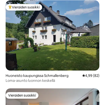
Vieraiden suosikki
Vieraiden suosikkien parhaimmistoa
Huoneisto kaupungissa Schmallenberg
Keskimääräine
4,99 (82)
Loma-asunto luonnon keskellä
Vieraiden suosikki
Vieraiden suosikki