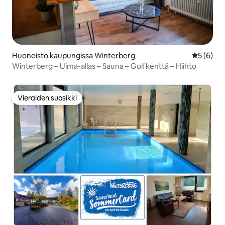
Huoneisto kaupungissa Winterberg
Keskimäär
5 (6)
Winterberg – Uima-allas – Sauna – Golfkenttä – Hiihto
Vieraiden suosikki
Vieraiden suosikki