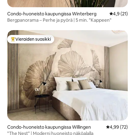
Condo-huoneisto kaupungissa Winterberg
Keskimääräin
4,9 (21)
Bergpanorama – Perhe ja pyörä | 5 min. "Kappeen"
Vieraiden suosikki
Vieraiden suosikkien parhaimmistoa
Condo-huoneisto kaupungissa Willingen
Keskimääräine
4,99 (72)
"The Nest" | Moderni huoneisto näköalalla