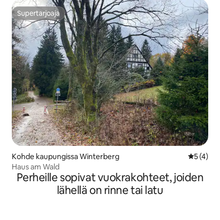
Supertarjoaja
Supertarjoaja
Kohde kaupungissa Winterberg
Keskimäär
5 (4)
Haus am Wald
Perheille sopivat vuokrakohteet, joiden
lähellä on rinne tai latu