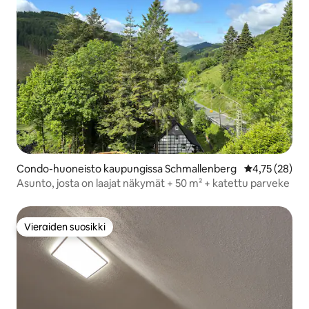
Condo-huoneisto kaupungissa Schmallenberg
Keskimääräine
4,75 (28)
Asunto, josta on laajat näkymät + 50 m² + katettu parveke
Vieraiden suosikki
Vieraiden suosikki