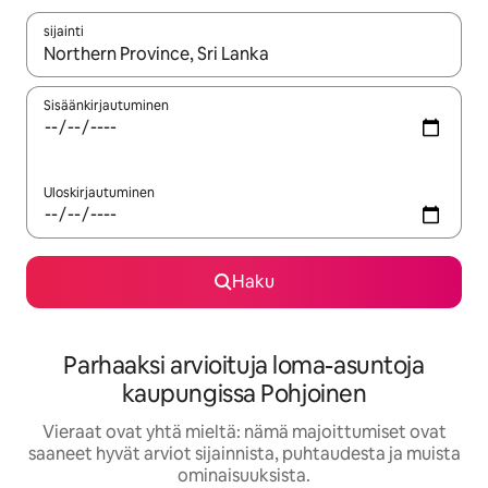
sijainti
Kun tulokset ovat saatavilla, navigoi ylös- ja alas-nuolinäppäimi
Sisäänkirjautuminen
Uloskirjautuminen
Haku
Parhaaksi arvioituja loma-asuntoja
kaupungissa Pohjoinen
Vieraat ovat yhtä mieltä: nämä majoittumiset ovat
saaneet hyvät arviot sijainnista, puhtaudesta ja muista
ominaisuuksista.