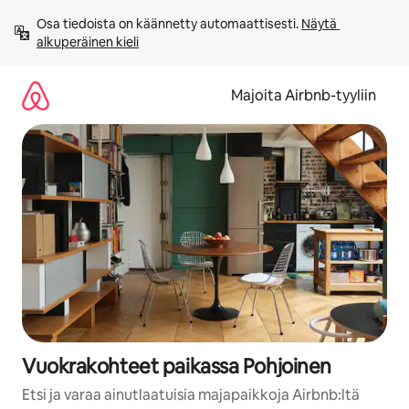
Jätä
Osa tiedoista on käännetty automaattisesti. 
Näytä 
sisältö
alkuperäinen kieli
väliin
Majoita Airbnb-tyyliin
Vuokrakohteet paikassa Pohjoinen
Etsi ja varaa ainutlaatuisia majapaikkoja Airbnb:ltä