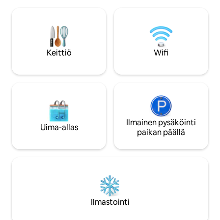
sukulaisia vieraileville tai ryhmille, jotka
yksilöllisesti ohjatt
tutustuvat Pohjois-Sri Lankaan. Kohde
kylpyhuonetta sekä
sijaitsee rauhallisella asuinalueella, ja se
oleskelu- ja ruokai
tarjoaa rentouttavan lomakohteen vain
pysäköinti, kahvi j
muutaman minuutin päässä Jaffnan
mukavan ja ikimui
tärkeistä kulttuurinähtävyyksistä,
Keittiö
Wifi
liikennekeskuksista ja paikallisista
palveluista.
Ilmainen pysäköinti
Uima-allas
paikan päällä
Ilmastointi