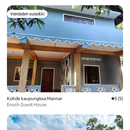
Vieraiden suosikki
Vieraiden suosikki
Kohde kaupungissa Mannar
Keskimäär
5 (5)
Enoch Guest House