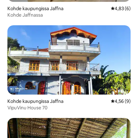
Kohde kaupungissa Jaffna
Keskimääräin
4,83 (6)
Kohde Jaffnassa
Kohde kaupungissa Jaffna
Keskimääräin
4,56 (9)
VipuVinu House 70