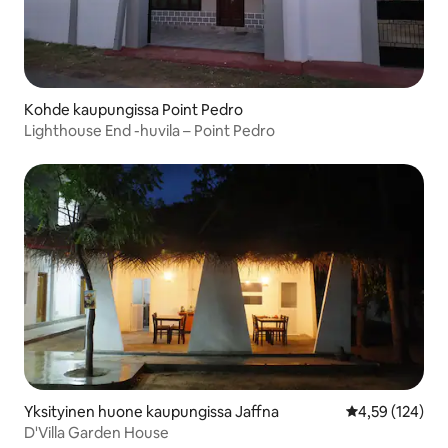
Kohde kaupungissa Point Pedro
Lighthouse End -huvila – Point Pedro
Yksityinen huone kaupungissa Jaffna
Keskimääräinen
4,59 (124)
D'Villa Garden House