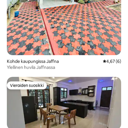
Kohde kaupungissa Jaffna
Keskimääräin
4,67 (6)
Ylellinen huvila Jaffnassa
Vieraiden suosikki
Vieraiden suosikki