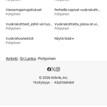
Vierasmajamajoitukset
Perheille sopivat vuokrakohteet
Pohjoinen
Pohjoinen
Vuokrakohteet, joihin voi tuoda lemmikin
Vuokrakohteita, joissa on uima-allas
Pohjoinen
Pohjoinen
Vuokrahuoneistot
Näytä lisää
Pohjoinen
Airbnb
Sri Lanka
Pohjoinen
© 2026 Airbnb, Inc.
Yksityisyys
Käyttöehdot