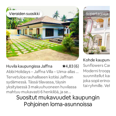
Vieraiden suosikki
Supertarjoaja
Vieraiden suosikki
Supertarjoaja
Kohde kaupungiss
Sunflowers Canada
Huvila kaupungissa Jaffna
Keskimääräinen arvio 4,83/5, 
4,83 (6)
Moderni trooppinen
Abbi Holidays – Jaffna Villa – Uima-allas ja
suunnitellut kanada
shishabaari
Tervetuloa rauhalliseen kotiisi Jaffnan
joka sopii erinomai
sydämessä. Tässä tilavassa, täysin
tai ryhmille. Vehr
yksityisessä 3 makuuhuoneen huvilassa
ympäröimä yksity
mahtuu mukavasti 6 henkilöä, ja se
luonnonvaloa ja ta
Suositut mukavuudet kaupungin
tarjoaa täydellisen tasapainon
tunnelman. Nauti 
mukavuuden, yksityisyyden ja
Pohjoinen loma-asunnoissa
ympäröivältä parvek
kätevyyden välillä, mikä tekee siitä
verannalta. Kohte
ihanteellisen perheille, liikematkailijoille,
makuuhuonetta, jo