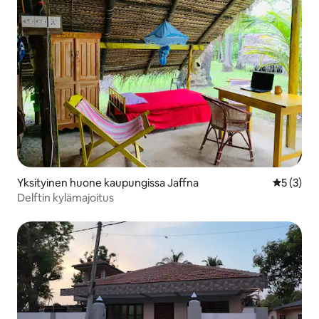
Yksityinen huone kaupungissa Jaffna
Keskimäär
5 (3)
Delftin kylämajoitus