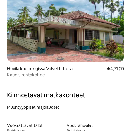
Huvila kaupungissa Valvettithurai
Keskimääräin
4,71 (7)
Kaunis rantakohde
Kiinnostavat matkakohteet
Muuntyyppiset majoitukset
Vuokrattavat talot
Vuokrahuvilat
Pohjoinen
Pohjoinen