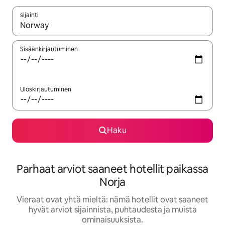
sijainti
Kun tulokset ovat saatavilla, navigoi ylös- ja alas-nuolinäppäimi
Sisäänkirjautuminen
Uloskirjautuminen
Haku
Parhaat arviot saaneet hotellit paikassa
Norja
Vieraat ovat yhtä mieltä: nämä hotellit ovat saaneet
hyvät arviot sijainnista, puhtaudesta ja muista
ominaisuuksista.