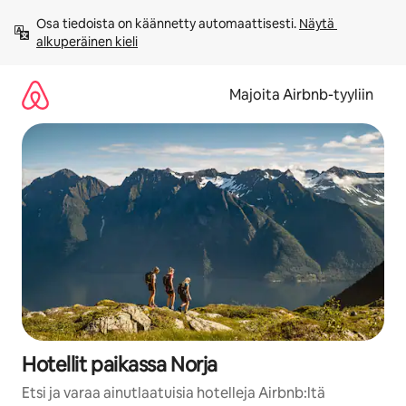
Jätä
Osa tiedoista on käännetty automaattisesti. 
Näytä 
sisältö
alkuperäinen kieli
väliin
Majoita Airbnb-tyyliin
Hotellit paikassa Norja
Etsi ja varaa ainutlaatuisia hotelleja Airbnb:ltä