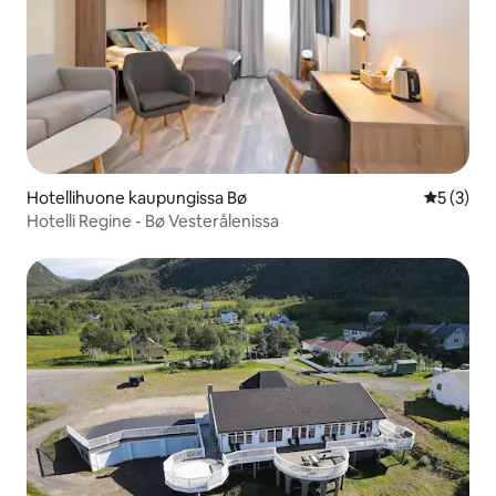
Hotellihuone kaupungissa Bø
Keskimäär
5 (3)
Hotelli Regine - Bø Vesterålenissa