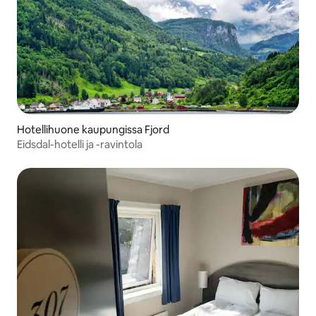
Hotellihuone kaupungissa Fjord
Eidsdal-hotelli ja -ravintola