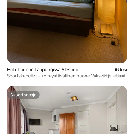
Hotellihuone kaupungissa Ålesund
Uusi maja
Uusi
Sportskapellet – koiraystävällinen huone Vaksvikfjelletissä
Supertarjoaja
Supertarjoaja