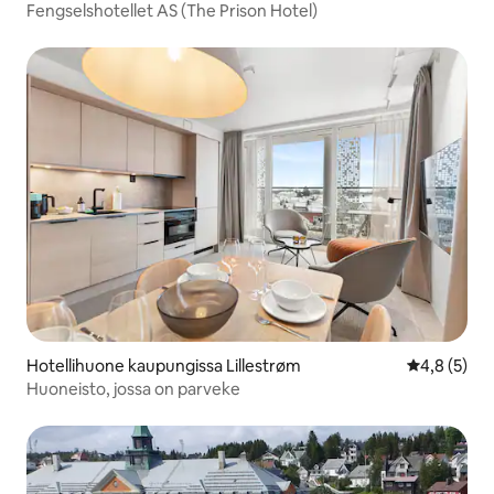
Fengselshotellet AS (The Prison Hotel)
Hotellihuone kaupungissa Lillestrøm
Keskimääräi
4,8 (5)
Huoneisto, jossa on parveke