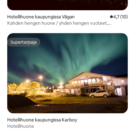
Hotellihuone kaupungissa Vågan
Keskimääräin
4,7 (10)
Kahden hengen huone / yhden hengen vuoteet,
aamiainen / ilmainen Wi-Fi
Supertarjoaja
Supertarjoaja
Hotellihuone kaupungissa Karlsoy
Hotellihuone