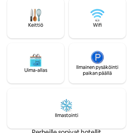
siivotaan säännöllisesti. Matkustatteko
vieressämme on lau
te useammin yhdessä? Jos varaat kaikki
voit matkustaa kol
neljä huonetta, saat koko tilan
ja bussi Tromssaan 
yksityisesti käyttöösi, mukaan lukien
Tervetuloa meille!
Keittiö
Wifi
keittiön, kylpyhuoneen ja wc:n, eikä
sinulla ole muita vieraita. Katso erillinen
ilmoitus.
Ilmainen pysäköinti
Uima-allas
paikan päällä
Ilmastointi
Perheille sopivat hotellit