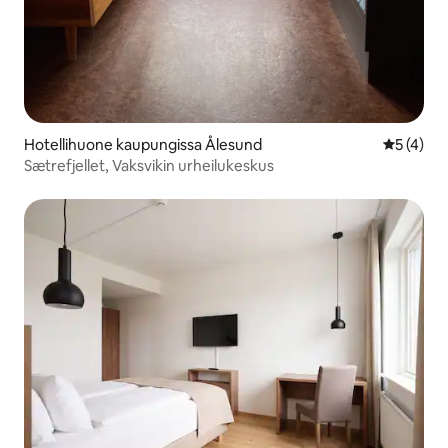
Hotellihuone kaupungissa Ålesund
Keskimäär
5 (4)
Sætrefjellet, Vaksvikin urheilukeskus