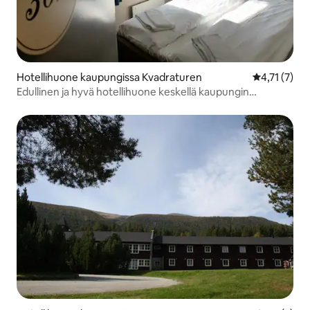
Hotellihuone kaupungissa Kvadraturen
Keskimääräin
4,71 (7)
Edullinen ja hyvä hotellihuone keskellä kaupungin
keskustaa