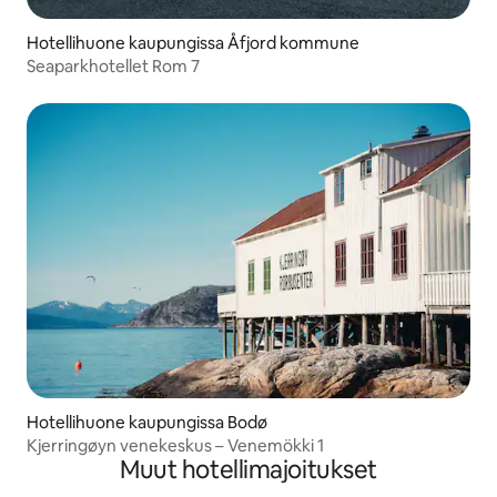
Hotellihuone kaupungissa Åfjord kommune
Seaparkhotellet Rom 7
Hotellihuone kaupungissa Bodø
Kjerringøyn venekeskus – Venemökki 1
Muut hotellimajoitukset