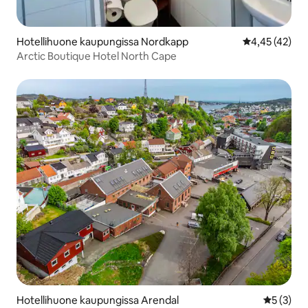
Hotellihuone kaupungissa Nordkapp
Keskimääräine
4,45 (42)
Arctic Boutique Hotel North Cape
Hotellihuone kaupungissa Arendal
Keskimäär
5 (3)