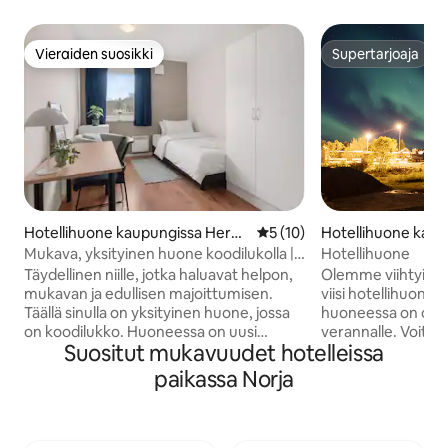
Vieraiden suosikki
Supertarjoaja
Vieraiden suosikki
Supertarjoaja
Hotellihuone kaupungissa Herøy
Keskimääräinen arvio 5/5, 1
5 (10)
Hotellihuone kaup
a
Mukava, yksityinen huone koodilukolla |
Hotellihuone
P Apartments
Täydellinen niille, jotka haluavat helpon,
Olemme viihtyisä pi
mukavan ja edullisen majoittumisen.
viisi hotellihuonett
Täällä sinulla on yksityinen huone, jossa
huoneessa on oma
on koodilukko. Huoneessa on uusi
verannalle. Voit kä
Suositut mukavuudet hotelleissa
Jensenin 120-sänky, pesuallas,
ja olohuonetta, jos
vaatekaappi, työpöytä ja pieni jääkaappi
aterioita ja seuru
paikassa Norja
– kaikki, mitä tarvitset mukavaan
Kanssamme asut a
majoittumiseen. Keittiö, suihku ja wc
ja luonnosta voi n
ovat jaettuja, ja niissä voi olla enintään
ulkopuolella. Löyd
kaksi muuta vierasta kerrallaan. Ne
ruokakaupan sadan