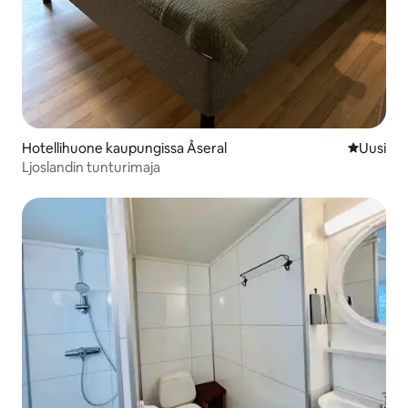
Hotellihuone kaupungissa Åseral
Uusi maja
Uusi
Ljoslandin tunturimaja