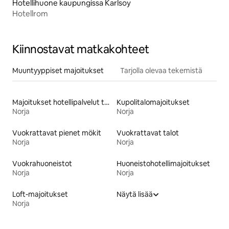
Hotellihuone kaupungissa Karlsoy
Hotellrom
Kiinnostavat matkakohteet
Muuntyyppiset majoitukset
Tarjolla olevaa tekemistä
Majoitukset hotellipalvelut tarjoavissa huoneistoissa
Kupolitalomajoitukset
Norja
Norja
Vuokrattavat pienet mökit
Vuokrattavat talot
Norja
Norja
Vuokrahuoneistot
Huoneistohotellimajoitukset
Norja
Norja
Loft-majoitukset
Näytä lisää
Norja