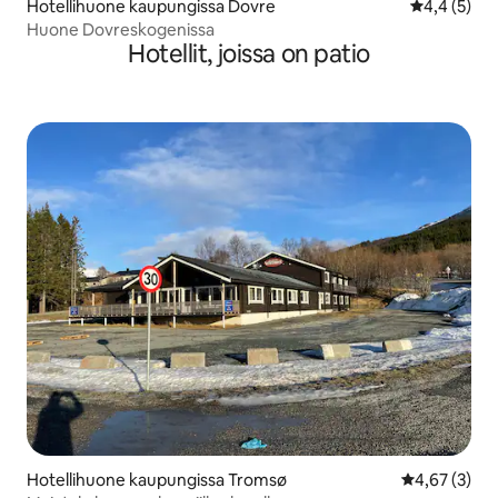
Hotellihuone kaupungissa Dovre
Keskimääräi
4,4 (5)
Huone Dovreskogenissa
Hotellit, joissa on patio
Hotellihuone kaupungissa Tromsø
Keskimääräin
4,67 (3)