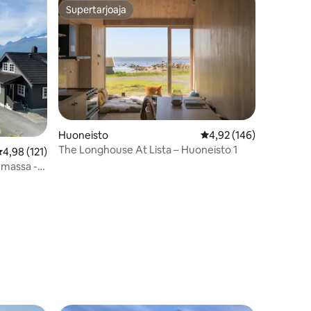
Supertarjoaja
istoa
Supertarjoaja
Huoneisto
Keskimääräinen arvio 4
4,92 (146)
The Longhouse At Lista – Huoneisto 1
eskimääräinen arvio 4,98/5, 121 arvostelua
4,98 (121)
emassa -