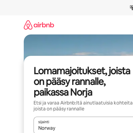
Jätä
sisältö
väliin
Lomamajoitukset, joista
on pääsy rannalle,
paikassa Norja
Etsi ja varaa Airbnb:ltä ainutlaatuisia kohteita
joista on pääsy rannalle
sijainti
Kun tulokset ovat saatavilla, navigoi ylös- ja alas