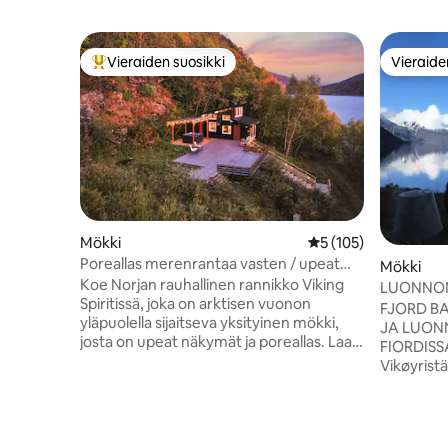
Vieraiden suosikki
Vieraide
Vieraiden suosikkien parhaimmistoa
Vieraide
Mökki
Keskimääräinen arvio
5 (105)
Poreallas merenrantaa vasten / upeat
Mökki
näkymät vuonolle / yksityinen
Koe Norjan rauhallinen rannikko Viking
LUONNON
Spiritissä, joka on arktisen vuonon
ROMANTT
FJORD B
yläpuolella sijaitseva yksityinen mökki,
JA LUON
josta on upeat näkymät ja poreallas. Laaja
FIORDISSA 
avoin terassi ja lattiasta kattoon ulottuvat
Vikøyrist
ikkunat, jotka sopivat täydellisesti
sydämessä
revontulien katseluun. YouTube-video:
päiväretkiä v
hau "@Northscapecollection" "channel-
maailmanp
video -välilehti -40 minuutin ajomatka
IRROTA: K