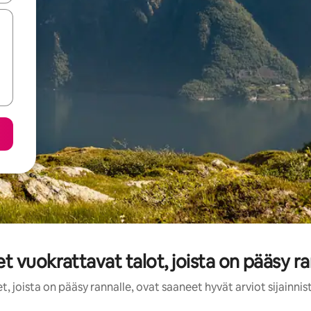
t vuokrattavat talot, joista on pääsy ra
, joista on pääsy rannalle, ovat saaneet hyvät arviot sijainni