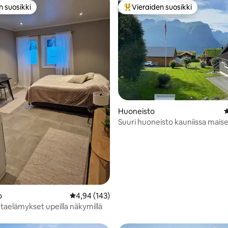
n suosikki
Vieraiden suosikki
n suosikki
Vieraiden suosikkien parhaimm
Huoneisto
K
Suuri huoneisto kauniissa mais
Valldal
95/5, 159 arvostelua
o
Keskimääräinen arvio 4,94/5, 143 arvostelua
4,94 (143)
aelämykset upeilla näkymillä