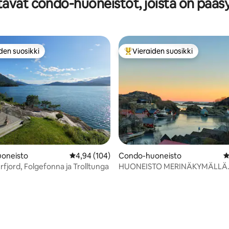
avat condo-huoneistot, joista on pääsy
alennus syksy/talvi
den suosikki
Vieraiden suosikki
n suosikkien parhaimmistoa
Vieraiden suosikkien parhaimm
92/5, 168 arvostelua
oneisto
Keskimääräinen arvio 4,94/5, 104 arvostelua
4,94 (104)
Condo-huoneisto
K
fjord, Folgefonna ja Trolltunga
HUONEISTO MERINÄKYMÄLLÄ