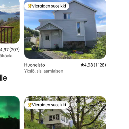
Vieraiden suosikki
istoa
Vieraiden suosikkien parhaimmistoa
eskimääräinen arvio 4,97/5, 207 arvostelua
4,97 (207)
näköala
Huoneisto
Keskimääräinen arvio 4,9
4,98 (1 128)
Yksiö, sis. aamiaisen
lle
Vieraiden suosikki
istoa
Vieraiden suosikkien parhaimmistoa