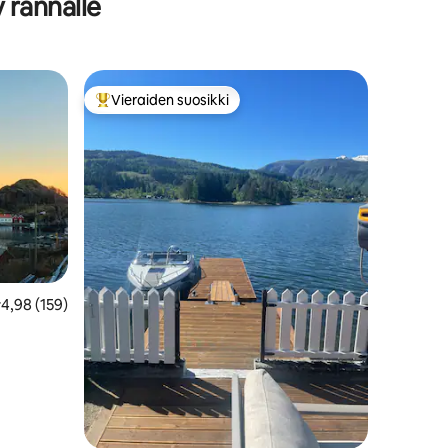
 rannalle
Vieraiden suosikki
istoa
Vieraiden suosikkien parhaimmistoa
eskimääräinen arvio 4,98/5, 159 arvostelua
4,98 (159)
.