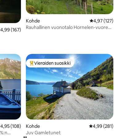
Kohde
Keskimääräinen arvio 4
4,97 (127)
Rauhallinen vuonotalo Hornelen-vuoren
eskimääräinen arvio 4,99/5, 167 arvostelua
4,99 (167)
juurella
Vieraiden suosikki
Vieraiden suosikkien parhaimmistoa
eskimääräinen arvio 4,95/5, 108 arvostelua
4,95 (108)
Kohde
Keskimääräinen arvio 4
4,99 (281)
 %:n
Juv Gamletunet