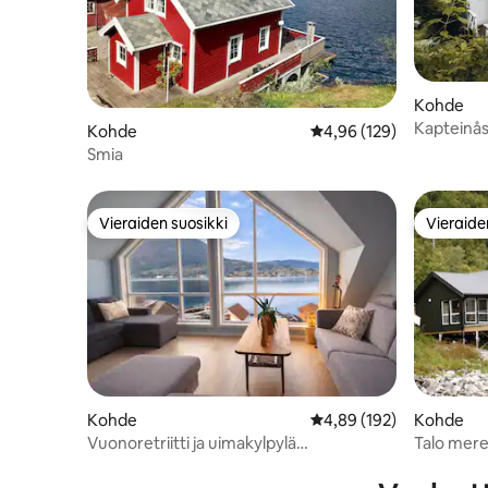
Kohde
Kapteinå
Kohde
Keskimääräinen arvio 4,
4,96 (129)
Smia
Vieraiden suosikki
Vieraide
Vieraiden suosikki
Vieraide
Kohde
Keskimääräinen arvio 4,
4,89 (192)
Kohde
Vuonoretriitti ja uimakylpylä
Talo mere
Preikestolenin lähellä
josta on