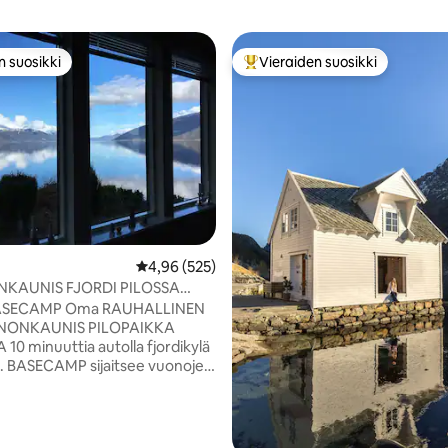
n suosikki
Vieraiden suosikki
n suosikki
Vieraiden suosikkien parhaimm
 5/5, 105 arvostelua
Keskimääräinen arvio 4,96/5, 525 arvostelua
4,96 (525)
KAUNIS FJORDI PILOSSA
INEN SOGNEFJORD
ASECAMP Oma RAUHALLINEN
NONKAUNIS PILOPAIKKA
10 minuuttia autolla fjordikylä
ä. BASECAMP sijaitsee vuonojen
, keskeisellä paikalla
arten. Vik on
erintöluettelossa (UNESCO).
alasta, rentoudu, mietiskele