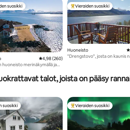
den suosikki
Vieraiden suosikki
n suosikkien parhaimmistoa
Vieraiden suosikkien parhaimm
Huoneisto
K
"Drengstovo", josta on kaunis 
o
Keskimääräinen arvio 4,98/5, 260 arvostelua
4,98 (260)
Hardangerissa
 huoneisto merinäkymällä ja
98/5, 106 arvostelua
lla
okrattavat talot, joista on pääsy ranna
n suosikki
Vieraiden suosikki
n suosikki
Vieraiden suosikkien parhaimm