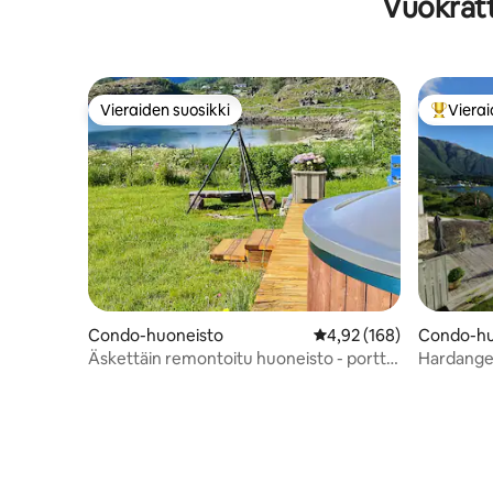
Vuokratt
Vieraiden suosikki
Vierai
Vieraiden suosikki
Vieraide
Condo-huoneisto
Keskimääräinen arvio 4,
4,92 (168)
Condo-hu
Äskettäin remontoitu huoneisto - portti
Hardanger
Lofooteille