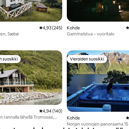
Keskimääräinen arvio 4,93/5, 245 arvostelua
4,93 (245)
Kohde
K
sen, Sæbø
Gammelstua – vuoritalo
96/5, 129 arvostelua
n suosikki
Vieraiden suosikki
n suosikki
Vieraiden suosikki
89/5, 192 arvostelua
Keskimääräinen arvio 4,94/5, 140 arvostelua
4,94 (140)
n rannalla lähellä Tromssaa,
Kohde
K
 panoraamanäkymät
Norjan vuonojen panoraama 15