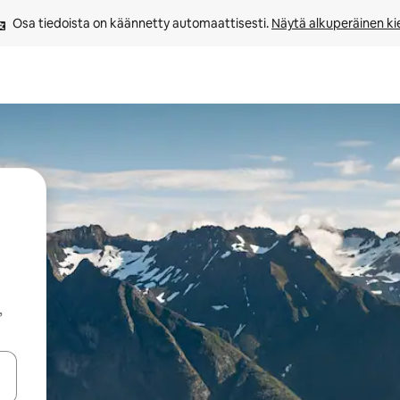
Osa tiedoista on käännetty automaattisesti. 
Näytä alkuperäinen kie
,
-nuolinäppäimillä tai tutustu koskettamalla tai pyyhkäisemällä.