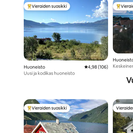
Vieraiden suosikki
Vierai
Vieraiden suosikkien parhaimmistoa
Vieraide
Huoneist
Keskeinen
Huoneisto
Keskimääräinen arvio 4,
4,98 (106)
parvekkee
Uusi ja kodikas huoneisto
Vu
Vieraiden suosikki
Vieraide
Vieraiden suosikkien parhaimmistoa
Vieraide