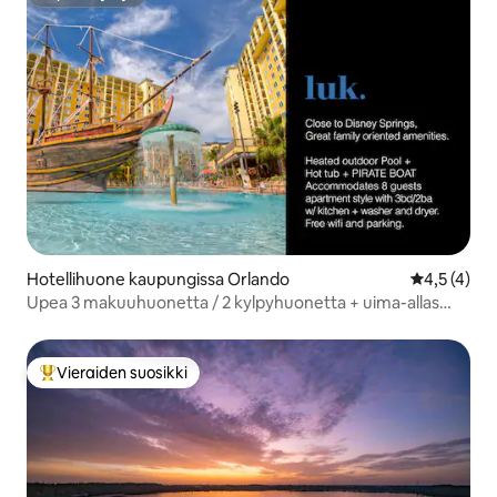
Supertarjoaja
Hotellihuone kaupungissa Orlando
Keskimääräi
4,5 (4)
Upea 3 makuuhuonetta / 2 kylpyhuonetta + uima-allas
lähellä Disney Springsiä
Vieraiden suosikki
Vieraiden suosikkien parhaimmistoa