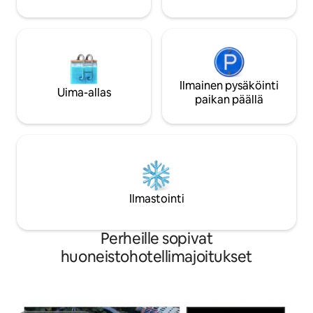
baarit Noin 6–8 km:n päässä Disney
vesipuisto: 7,4 km
Worldista ja Disney Springsistä
Ilmainen pysäköinti
Uima-allas
paikan päällä
Ilmastointi
Perheille sopivat
huoneistohotellimajoitukset