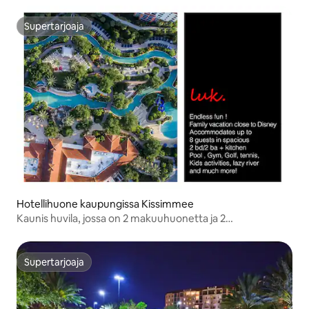
Supertarjoaja
Supertarjoaja
Hotellihuone kaupungissa Kissimmee
Kaunis huvila, jossa on 2 makuuhuonetta ja 2
kylpyhuonetta
Supertarjoaja
Supertarjoaja