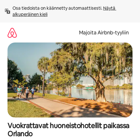
Jätä
Osa tiedoista on käännetty automaattisesti. 
Näytä 
sisältö
alkuperäinen kieli
väliin
Majoita Airbnb-tyyliin
Vuokrattavat huoneistohotellit paikassa
Orlando