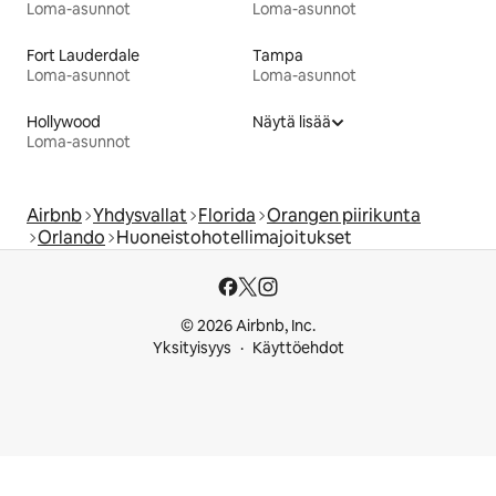
Loma-asunnot
Loma-asunnot
Fort Lauderdale
Tampa
Loma-asunnot
Loma-asunnot
Hollywood
Näytä lisää
Loma-asunnot
Airbnb
Yhdysvallat
Florida
Orangen piirikunta
Orlando
Huoneistohotellimajoitukset
© 2026 Airbnb, Inc.
Yksityisyys
Käyttöehdot