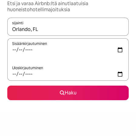
Etsi ja varaa Airbnb:ltä ainutlaatuisia
huoneistohotellimajoituksia
sijainti
Kun tulokset ovat saatavilla, navigoi ylös- ja alas-nuolinäppäimi
Sisäänkirjautuminen
Uloskirjautuminen
Haku