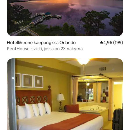
Hotellihuone kaupungissa Orlando
Keskimääräinen
4,96 (199)
PentHouse-sviitti, jossa on 2X näkymä