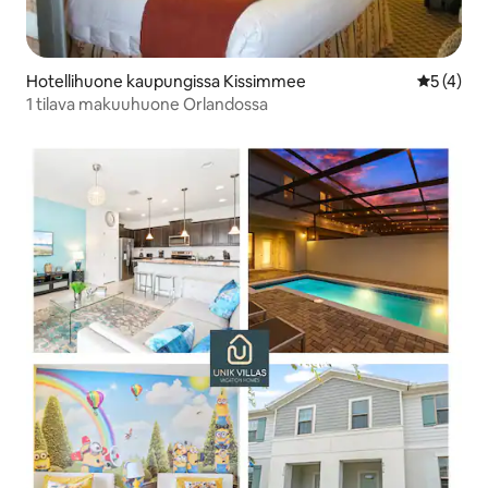
Hotellihuone kaupungissa Kissimmee
Keskimäär
5 (4)
1 tilava makuuhuone Orlandossa