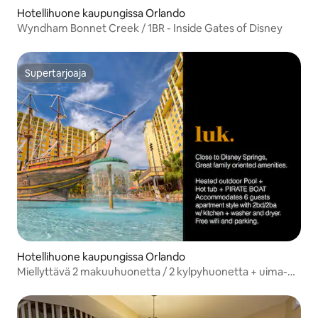
Hotellihuone kaupungissa Orlando
Wyndham Bonnet Creek / 1BR - Inside Gates of Disney
Supertarjoaja
Supertarjoaja
Hotellihuone kaupungissa Orlando
Miellyttävä 2 makuuhuonetta / 2 kylpyhuonetta + uima-
allas lähellä Disney Springsiä