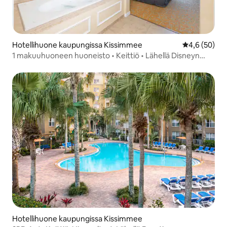
Hotellihuone kaupungissa Kissimmee
Keskimääräin
4,6 (50)
1 makuuhuoneen huoneisto • Keittiö • Lähellä Disneyn
eläinkuntaa
Hotellihuone kaupungissa Kissimmee