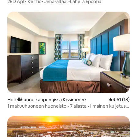
2BD Apt• Keittiö•Uima-altaat•Lähellä Epcotia
Hotellihuone kaupungissa Kissimmee
Keskimääräine
4,61 (18)
1 makuuhuoneen huoneisto • 7 allasta • Ilmainen kuljetus
Epcotiin