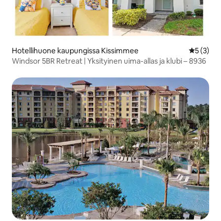
Hotellihuone kaupungissa Kissimmee
Keskimäär
5 (3)
Windsor 5BR Retreat | Yksityinen uima-allas ja klubi – 8936