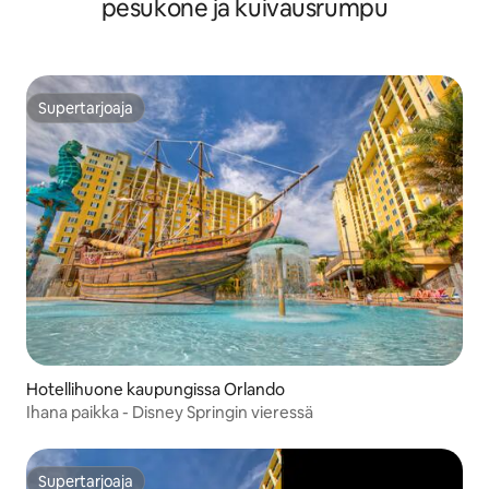
pesukone ja kuivausrumpu
Supertarjoaja
Supertarjoaja
Hotellihuone kaupungissa Orlando
Ihana paikka - Disney Springin vieressä
Supertarjoaja