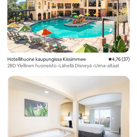
Hotellihuone kaupungissa Kissimmee
Keskimääräine
4,76 (37)
2BD Ylellinen huoneisto •Lähellä Disneyä •Uima-altaat