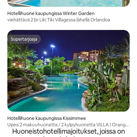
Hotellihuone kaupungissa Winter Garden
viehättävä 2 br Liki Tiki Villagessa lähellä Orlandoa
Supertarjoaja
Supertarjoaja
Hotellihuone kaupungissa Kissimmee
Upea 2 makuuhuonetta / 2 kylpyhuonetta VILLA | Orange
Huoneistohotellimajoitukset, joissa on
Lake Resort