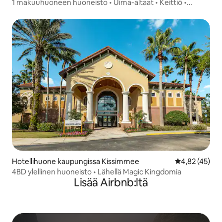
1 makuuhuoneen huoneisto • Uima-altaat • Keittiö •
Ilmainen kuljetus puistoihin
Hotellihuone kaupungissa Kissimmee
Keskimääräine
4,82 (45)
4BD ylellinen huoneisto • Lähellä Magic Kingdomia
Lisää Airbnb:ltä