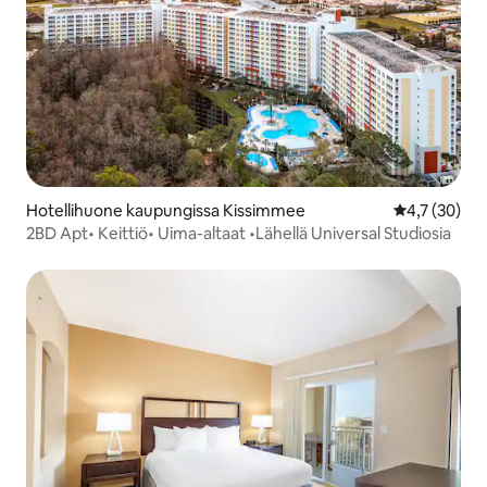
Hotellihuone kaupungissa Kissimmee
Keskimääräin
4,7 (30)
2BD Apt• Keittiö• Uima-altaat •Lähellä Universal Studiosia