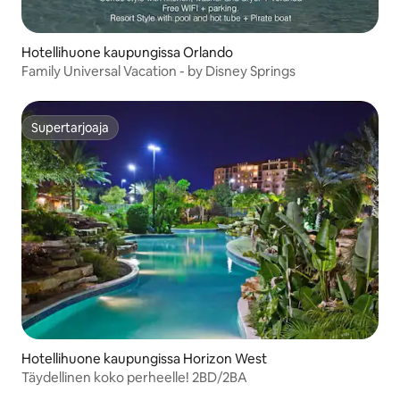
Hotellihuone kaupungissa Orlando
Family Universal Vacation - by Disney Springs
Supertarjoaja
Supertarjoaja
Hotellihuone kaupungissa Horizon West
Täydellinen koko perheelle! 2BD/2BA