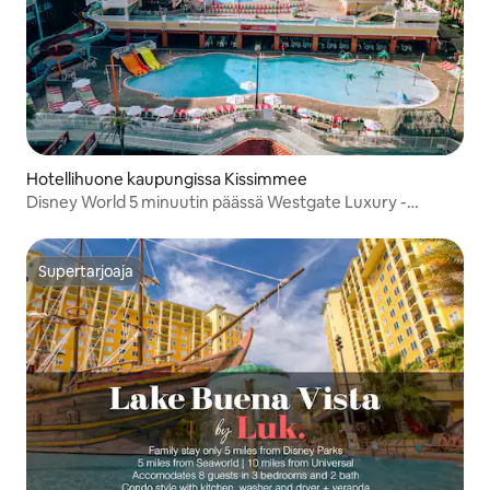
Hotellihuone kaupungissa Kissimmee
Disney World 5 minuutin päässä Westgate Luxury -
kohteesta
Supertarjoaja
Supertarjoaja