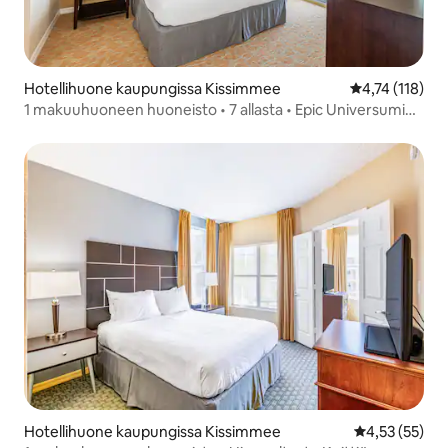
Hotellihuone kaupungissa Kissimmee
Keskimääräinen
4,74 (118)
1 makuuhuoneen huoneisto • 7 allasta • Epic Universumin
lähellä
Hotellihuone kaupungissa Kissimmee
Keskimääräine
4,53 (55)