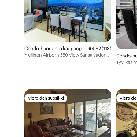
Condo-huoneisto kaupungis
Keskimääräinen arvio 4,
4,92 (118)
sa San Salvador
Ylellinen Airborn 360 View Sansalvador
Condo-hu
Urbano
sa San Sa
Tyylikäs 
Escalon
Vieraiden suosikki
Vieraide
Vieraiden suosikki
Vieraide