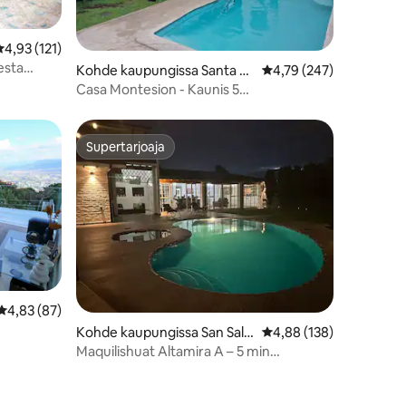
eskimääräinen arvio 4,93/5, 121 arvostelua
4,93 (121)
esta
Kohde kaupungissa Santa Te
Keskimääräinen arvio 4
4,79 (247)
cla
Casa Montesion - Kaunis 5
makuuhuoneen koti, jossa on UIMA-
ALLAS
Supertarjoaja
Supertarjoaja
Keskimääräinen arvio 4,83/5, 87 arvostelua
4,83 (87)
Kohde kaupungissa San Salv
Keskimääräinen arvio 4
4,88 (138)
erón
ador
Maquilishuat Altamira A – 5 min
historiallisesta keskustasta