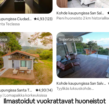
Kohde kaupungissa San Salva
K
dor
Pieni huoneisto 2 km historiallis
,95/5, 151 arvostelua
upungissa Ciudad
Keskimääräinen arvio 4,93/5, 123 arvostelua
4,93 (123)
keskustasta
ta Teclassa
joaja
Supertarjoaja
joaja
Supertarjoaja
82/5, 199 arvostelua
Kohde kaupungissa San Salva
dor Volcano
Tyylikäs luksuskohde
upungissa Santa Tec
Keskimääräinen arvio 4,93/5, 14 arvostelua
4,93 (14)
panoraamanäkymillä @ElBoqu
ly | Lomapaikka korkeuksissa
Ilmastoidut vuokrattavat huoneistot