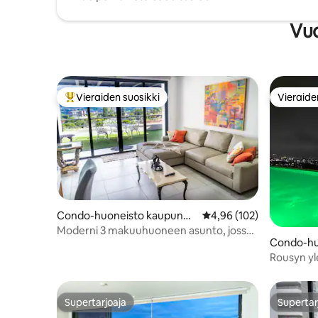
Vuo
Vieraiden suosikki
Vieraide
Vieraiden suosikkien parhaimmistoa
Vieraide
Condo-huoneisto kaupungis
Keskimääräinen arvio 4,
4,96 (102)
sa San Salvador
Moderni 3 makuuhuoneen asunto, jossa
Condo-hu
on terassi ja kaupunkinäkymät | Nopea
sa San Sa
WiFi
Rousyn yl
Supertarjoaja
Supertar
Supertarjoaja
Supertar