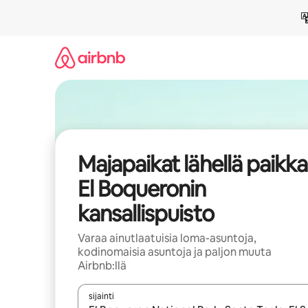
Jätä
sisältö
väliin
Majapaikat lähellä paikk
El Boqueronin
kansallispuisto
Varaa ainutlaatuisia loma-asuntoja,
kodinomaisia asuntoja ja paljon muuta
Airbnb:llä
sijainti