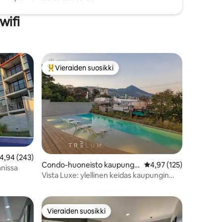
wifi
Vieraiden suosikki
Vieraiden suosikkien parhaimmistoa
eskimääräinen arvio 4,94/5, 243 arvostelua
4,94 (243)
Condo-huoneisto kaupungis
Keskimääräinen arvio 4
4,97 (125)
ánissa
sa San Salvador
Vista Luxe: ylellinen keidas kaupungin
sydämessä
Vieraiden suosikki
Vieraiden suosikki