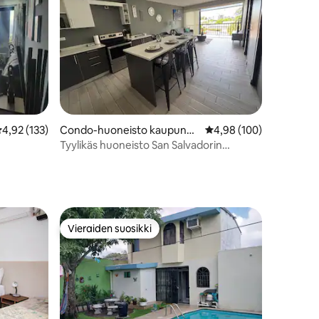
eskimääräinen arvio 4,92/5, 133 arvostelua
4,92 (133)
Condo-huoneisto kaupungi
Keskimääräinen arvio 4
4,98 (100)
ssa San Salvador
Tyylikäs huoneisto San Salvadorin
sydämessä
Vieraiden suosikki
Vieraiden suosikki