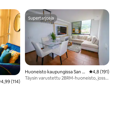
Supertarjoaja
istoa
Supertarjoaja
Huoneisto kaupungissa San Sa
Keskimääräinen arvio 
4,8 (191)
lvador
Täysin varustettu 2BRM-huoneisto, jossa
eskimääräinen arvio 4,99/5, 114 arvostelua
4,99 (114)
on kattouima-allas ESA