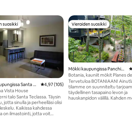
n suosikki
Vieraiden suosikki
n suosikki
Vieraiden suosikki
Mökki kaupungissa Panchim
K
alco
Botania, kauniit mökit Planes d
Renderosissa
Tervetuloa BOTANIAAN! Ainutl
94/5, 115 arvostelua
upungissa Santa Te
Keskimääräinen arvio 4,97/5, 105 arvostelua
4,97 (105)
tilamme on suunniteltu tarjoa
a Vista House
täydellinen tasapaino levon ja
rni talo Santa Teclassa. Täysin
hauskanpidon välillä. Kahden m
 jotta sinulla ja perheelläsi olisi
kohteessa on viihtyisä ja monip
eskelu. Kaikissa kahdessa
retriitti kaikenlaisille vierailijoill
on ilmastointi, jotta voit
upeasta maisemasta, jännittävi
asunnosta kuumana
aktiviteeteista jokaiseen makuu
na. Keskeinen ja turvallinen
erinomaisesta sijainnista, jossa 
nteellinen coworking- ja perheen
nauttia majoittumisestasi parha