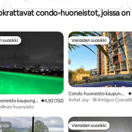
krattavat condo-huoneistot, joissa on 
n suosikki
Vieraiden suosikki
n suosikki
Vieraiden suosikki
96/5, 102 arvostelua
Condo-huoneisto kaupungi
K
ssa Antiguo Cuscatlán
Avitat Joy - 1B Antiguo Cuscatl
oneisto kaupungis
Keskimääräinen arvio 4,92/5, 132 arvostelua
4,92 (132)
lvador
ellinen huoneisto
joaja
Vieraiden suosikki
joaja
Vieraiden suosikki