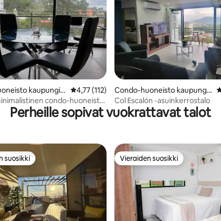
92/5, 118 arvostelua
oneisto kaupungis
Keskimääräinen arvio 4,77/5, 112 arvostelua
4,77 (112)
Condo-huoneisto kaupungis
K
lvador
sa San Salvador
minimalistinen condo-huoneisto
Col Escalón -asuinkerrostalo
Perheille sopivat vuokrattavat talot
n suosikki
Vieraiden suosikki
n suosikki
Vieraiden suosikki