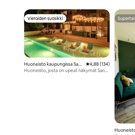
Vieraiden suosikki
Supertar
Vieraiden suosikki
Supertar
Huoneisto kaupungissa San
Keskimääräinen arvio 4,
4,88 (134)
Salvador
Huoneisto, josta on upeat näkymät San
Benitoon
Huoneist