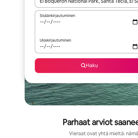
Kun tulokset ovat saatavilla, navigoi ylös- ja alas
Sisäänkirjautuminen
Uloskirjautuminen
Haku
Parhaat arviot saanee
Vieraat ovat yhtä mieltä: nämä