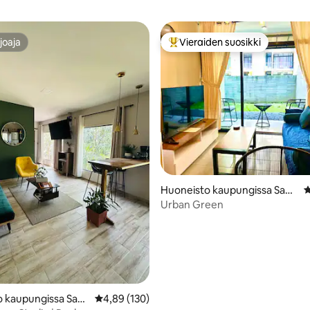
joaja
Vieraiden suosikki
joaja
Vieraiden suosikkien parhaimm
88/5, 134 arvostelua
Huoneisto kaupungissa Sant
K
a Tecla
Urban Green
o kaupungissa San
Keskimääräinen arvio 4,89/5, 130 arvostelua
4,89 (130)