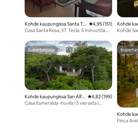
Kohde kaupungissa Santa Te
Keskimääräinen arvio 4
4,95 (151)
Kohde ka
cla
Merliot
Casa Santa Rosa, ST. Tecla. 5 minuuttia
Kohde San
San Salvasta.
Supertarjoaja
Supertar
Supertarjoaja
Supertar
Kohde kaupungissa San Alfo
Keskimääräinen arvio 4,
4,82 (199)
nso
Casa Esmeralda -huvila | 5 vierasta |
Lainelautailukaupunki
Kohde ka
la
Finca Are