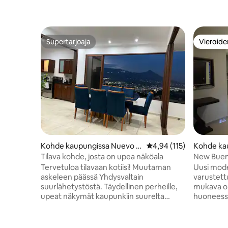
Supertarjoaja
Vieraide
Supertarjoaja
Vieraide
Kohde kaupungissa Nuevo C
Keskimääräinen arvio 4,
4,94 (115)
Kohde ka
uscatlán
cla
Tilava kohde, josta on upea näköala
New Buen
Tervetuloa tilavaan kotiisi! Muutaman
Uusi mode
askeleen päässä Yhdysvaltain
varustettu,
suurlähetystöstä. Täydellinen perheille,
mukava ol
upeat näkymät kaupunkiin suurelta
huoneessa 
terassilta. Rentoudu kolmella alueella,
nauttia 
joilla on sohvia ja pöytiä; yhdellä alueella
kesäkaute
on 75 tuuman televisio, jossa on
alue, iha