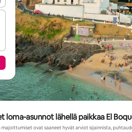
-nuolinäppäimillä tai tutustu koskettamalla tai pyyhkäisemällä.
t loma-asunnot lähellä paikkaa El Boqu
 majoittumiset ovat saaneet hyvät arviot sijainnista, puhtaud