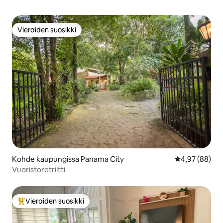
Vieraiden suosikki
Vieraiden suosikki
Kohde kaupungissa Panama City
Keskimääräine
4,97 (88)
Vuoristoretriitti
Vieraiden suosikki
Vieraiden suosikkien parhaimmistoa