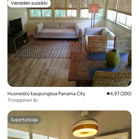
Vieraiden suosikki
Vieraiden suosikki
Huoneisto kaupungissa Panama City
Keskimääräinen
4,97 (200)
Trooppinen ilo
Supertarjoaja
Supertarjoaja