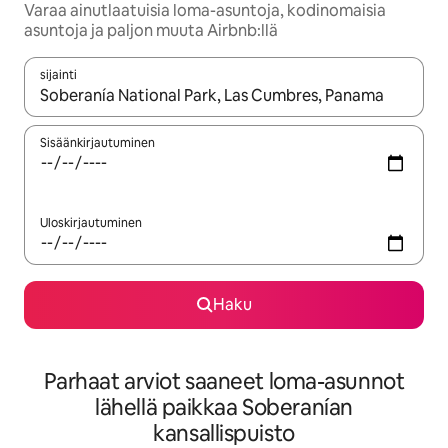
Varaa ainutlaatuisia loma-asuntoja, kodinomaisia
asuntoja ja paljon muuta Airbnb:llä
sijainti
Kun tulokset ovat saatavilla, navigoi ylös- ja alas-nuolinäppäimi
Sisäänkirjautuminen
Uloskirjautuminen
Haku
Parhaat arviot saaneet loma-asunnot
lähellä paikkaa Soberanían
kansallispuisto