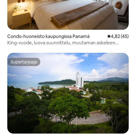
Condo-huoneisto kaupungissa Panamá
Keskimääräine
4,82 (45)
King-vuode, luova suunnittelu, muutaman askeleen
päässä Casco Viejosta
Supertarjoaja
Supertarjoaja