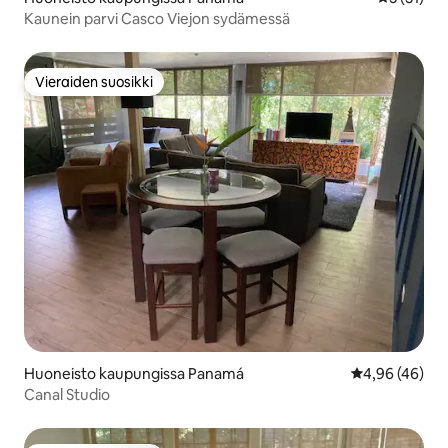
Kaunein parvi Casco Viejon sydämessä
Vieraiden suosikki
Vieraiden suosikki
Huoneisto kaupungissa Panamá
Keskimääräine
4,96 (46)
Canal Studio