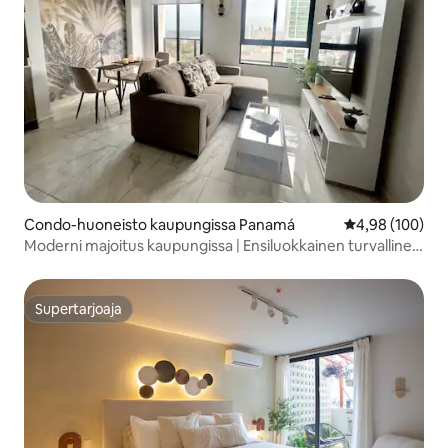
Condo-huoneisto kaupungissa Panamá
Keskimääräinen
4,98 (100)
Moderni majoitus kaupungissa | Ensiluokkainen turvallinen
sijainti | Uima-allas ja kuntosali
Supertarjoaja
Supertarjoaja