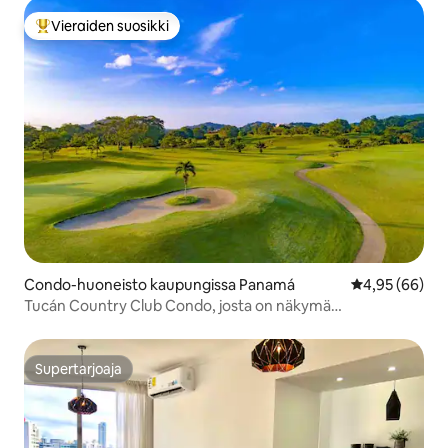
Vieraiden suosikki
Vieraiden suosikkien parhaimmistoa
Condo-huoneisto kaupungissa Panamá
Keskimääräine
4,95 (66)
Tucán Country Club Condo, josta on näkymä
golfkentälle/altaalle
Supertarjoaja
Supertarjoaja