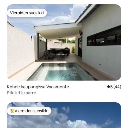
Vieraiden suosikki
Vieraiden suosikki
Kohde kaupungissa Vacamonte
Keskimäärä
5 (44)
Piilotettu aarre
Vieraiden suosikki
Vieraiden suosikkien parhaimmistoa