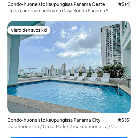
Condo-huoneisto kaupungissa Panamá Oeste
Keskimäär
5 (4)
Upea panoraamanäkymä Casa Bonita Panama SL
Vieraiden suosikki
Vieraiden suosikki
Condo-huoneisto kaupungissa Panama City
Keskimäär
5 (6)
Uusi huoneisto / Omar Park / 2 makuuhuonetta / 2
kylpyhuonetta / upea näköala / kuntosali / uima-allas