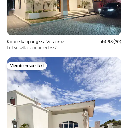
Kohde kaupungissa Veracruz
Keskimääräine
4,93 (30)
Luksusvilla rannan edessä!
Vieraiden suosikki
Vieraiden suosikki