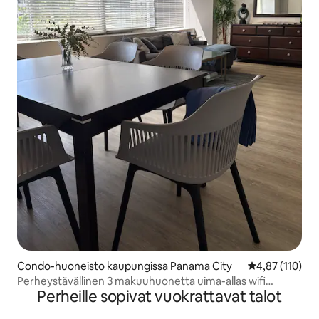
Condo-huoneisto kaupungissa Panama City
Keskimääräinen
4,87 (110)
Perheystävällinen 3 makuuhuonetta uima-allas wifi
Perheille sopivat vuokrattavat talot
ilmainen pysäköinti