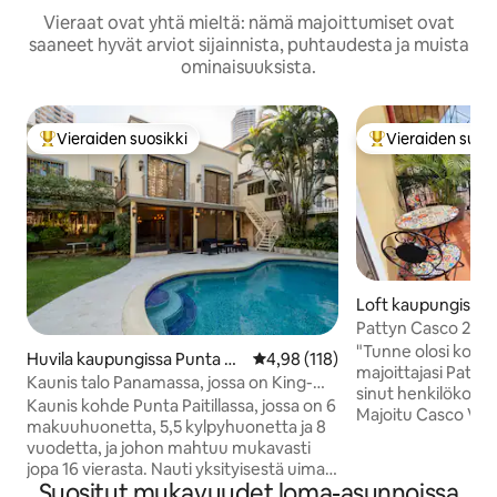
Vieraat ovat yhtä mieltä: nämä majoittumiset ovat
saaneet hyvät arviot sijainnista, puhtaudesta ja muista
ominaisuuksista.
Vieraiden suosikki
Vieraiden suosi
Vieraiden suosikkien parhaimmistoa
Vieraiden suosik
Loft kaupungissa 
aupunki)
Pattyn Casco 2BR L
persoonallinen ko
"Tunne olosi kotoi
Huvila kaupungissa Punta Pa
Keskimääräinen arvio 4,98/5, 11
4,98 (118)
majoittajasi Patty 
itilla
Kaunis talo Panamassa, jossa on King-
sinut henkilökohtai
vuoteet + uima-allas
Kaunis kohde Punta Paitillassa, jossa on 6
Majoitu Casco Vie
makuuhuonetta, 5,5 kylpyhuonetta ja 8
Casitasissa! Ensiluokkainen sijainti Casco
vuodetta, ja johon mahtuu mukavasti
Viejossa | Rauhalli
jopa 16 vierasta. Nauti yksityisestä uima-
viehättävä Majoitu lähellä ravintoloita,
Suositut mukavuudet loma-asunnoissa
altaasta, kohteen sisällä olevasta