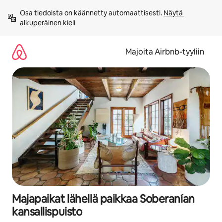
Jätä
Osa tiedoista on käännetty automaattisesti. 
Näytä 
sisältö
alkuperäinen kieli
väliin
Majoita Airbnb-tyyliin
Majapaikat lähellä paikkaa Soberanían
kansallispuisto