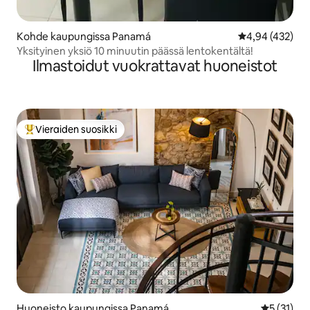
Kohde kaupungissa Panamá
Keskimääräinen
4,94 (432)
Yksityinen yksiö 10 minuutin päässä lentokentältä!
Ilmastoidut vuokrattavat huoneistot
Vieraiden suosikki
Vieraiden suosikkien parhaimmistoa
Huoneisto kaupungissa Panamá
Keskimäärä
5 (31)