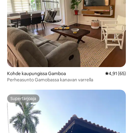
Kohde kaupungissa Gamboa
Keskimääräine
4,91 (65)
Perheasunto Gamobassa kanavan varrella
Supertarjoaja
Supertarjoaja