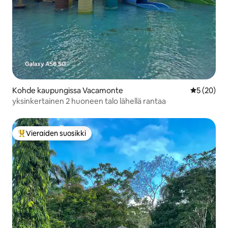
Kohde kaupungissa Vacamonte
Keskimäärä
5 (20)
yksinkertainen 2 huoneen talo lähellä rantaa
Vieraiden suosikki
Vieraiden suosikkien parhaimmistoa