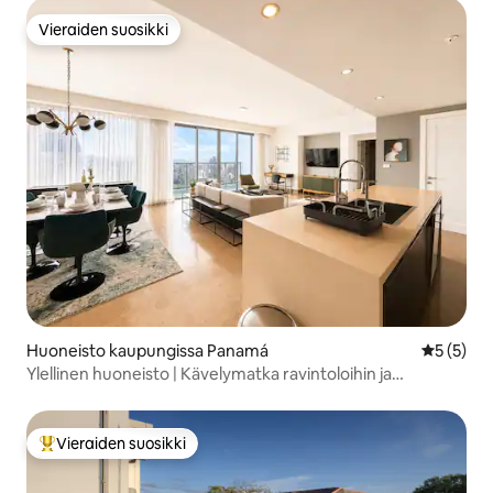
Vieraiden suosikki
Vieraiden suosikki
Huoneisto kaupungissa Panamá
Keskimäär
5 (5)
Ylellinen huoneisto | Kävelymatka ravintoloihin ja
kauppoihin
Vieraiden suosikki
Vieraiden suosikkien parhaimmistoa