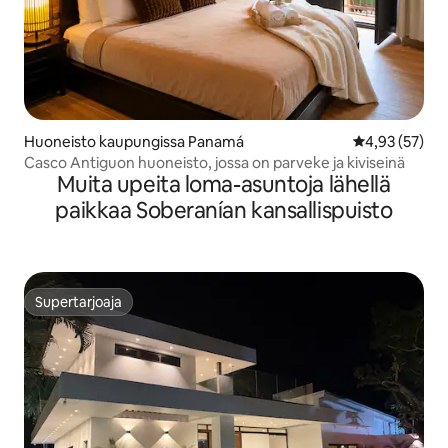
Huoneisto kaupungissa Panamá
Keskimääräine
4,93 (57)
Casco Antiguon huoneisto, jossa on parveke ja kiviseinä
Muita upeita loma-asuntoja lähellä
paikkaa Soberanían kansallispuisto
Supertarjoaja
Supertarjoaja