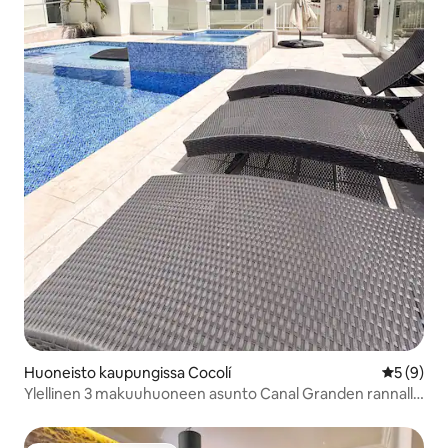
Huoneisto kaupungissa Cocolí
Keskimäär
5 (9)
Ylellinen 3 makuuhuoneen asunto Canal Granden rannalla
| Kaupunki- ja golfkenttänäkymä 401