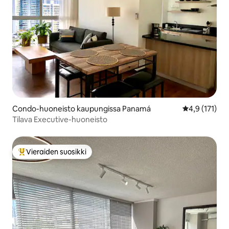
Condo-huoneisto kaupungissa Panamá
Keskimääräine
4,9 (171)
Tilava Executive-huoneisto
Vieraiden suosikki
Vieraiden suosikkien parhaimmistoa