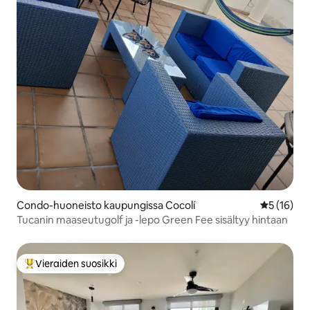
Condo-huoneisto kaupungissa Cocolí
Keskimäärä
5 (16)
Tucanin maaseutugolf ja -lepo Green Fee sisältyy hintaan
Vieraiden suosikki
Vieraiden suosikkien parhaimmistoa