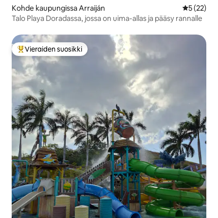
Kohde kaupungissa Arraiján
Keskimäärä
5 (22)
Talo Playa Doradassa, jossa on uima-allas ja pääsy rannalle
Vieraiden suosikki
Vieraiden suosikkien parhaimmistoa