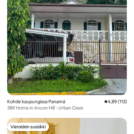
Kohde kaupungissa Panamá
Keskimääräinen
4,89 (113)
3BR Home in Ancon Hill - Urban Oasis
Vieraiden suosikki
Vieraiden suosikki