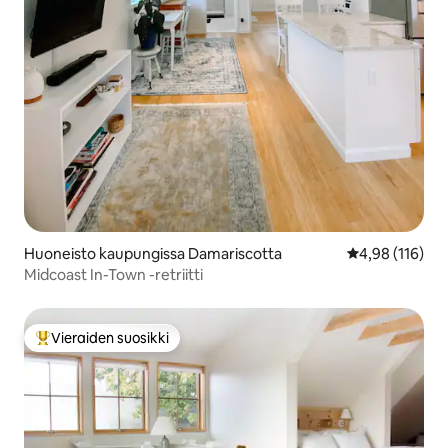
Huoneisto kaupungissa Damariscotta
Keskimääräinen
4,98 (116)
Midcoast In-Town -retriitti
Vieraiden suosikki
Vieraiden suosikkien parhaimmistoa