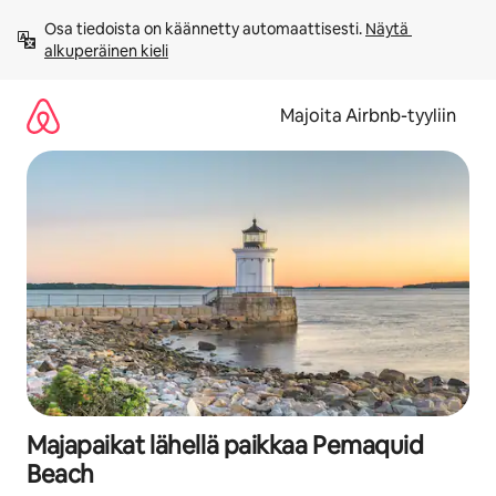
Jätä
Osa tiedoista on käännetty automaattisesti. 
Näytä 
sisältö
alkuperäinen kieli
väliin
Majoita Airbnb-tyyliin
Majapaikat lähellä paikkaa Pemaquid
Beach