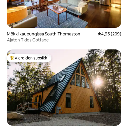
Mökki kaupungissa South Thomaston
Keskimääräinen
4,96 (209)
Ajaton Tides Cottage
Vieraiden suosikki
Vieraiden suosikkien parhaimmistoa