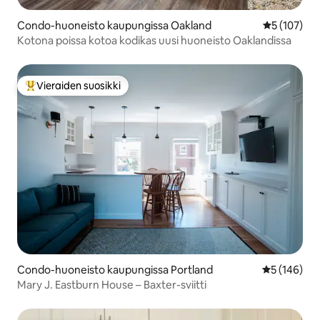
Condo-huoneisto kaupungissa Oakland
Keskimääräi
5 (107)
Kotona poissa kotoa kodikas uusi huoneisto Oaklandissa
Vieraiden suosikki
Vieraiden suosikkien parhaimmistoa
Condo-huoneisto kaupungissa Portland
Keskimääräi
5 (146)
Mary J. Eastburn House – Baxter-sviitti