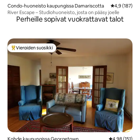
Condo-huoneisto kaupungissa Damariscotta
Keskimääräine
4,9 (187)
River Escape – Studiohuoneisto, josta on pääsy joelle
Perheille sopivat vuokrattavat talot
Vieraiden suosikki
Vieraiden suosikkien parhaimmistoa
Kohde kaupungissa Georgetown
Keskimääräinen
4,98 (151)