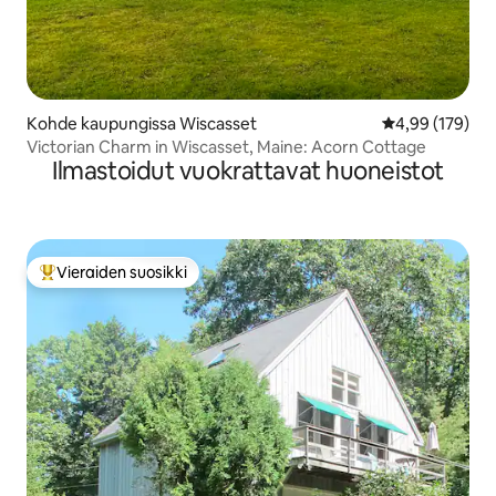
Kohde kaupungissa Wiscasset
Keskimääräinen
4,99 (179)
Victorian Charm in Wiscasset, Maine: Acorn Cottage
Ilmastoidut vuokrattavat huoneistot
Vieraiden suosikki
Vieraiden suosikkien parhaimmistoa