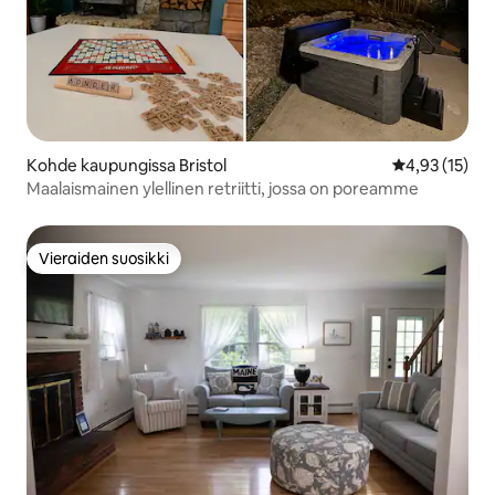
Kohde kaupungissa Bristol
Keskimääräine
4,93 (15)
Maalaismainen ylellinen retriitti, jossa on poreamme
Vieraiden suosikki
Vieraiden suosikki