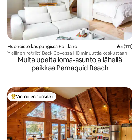
Huoneisto kaupungissa Portland
Keskimäärä
5 (111)
Ylellinen retriitti Back Covessa | 10 minuuttia keskustaan
Muita upeita loma-asuntoja lähellä
paikkaa Pemaquid Beach
Vieraiden suosikki
Vieraiden suosikkien parhaimmistoa