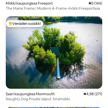
Mökki kaupungissa Freeport
Keskimääräi
5 (144)
The Maine Frame | Moderni A-Frame-mökki Freeportissa
Vieraiden suosikki
Vieraiden suosikkien parhaimmistoa
Saari kaupungissa Monmouth
Keskimääräinen
4,98 (271)
Naughty Dog Private Island -hirsimökki