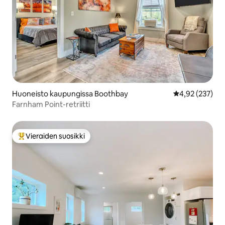
Huoneisto kaupungissa Boothbay
Keskimääräinen
4,92 (237)
Farnham Point-retriitti
Vieraiden suosikki
Vieraiden suosikkien parhaimmistoa