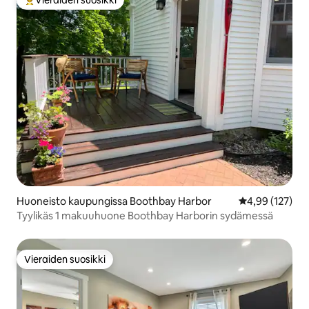
Vieraiden suosikki
Vieraiden suosikkien parhaimmistoa
Huoneisto kaupungissa Boothbay Harbor
Keskimääräinen
4,99 (127)
Tyylikäs 1 makuuhuone Boothbay Harborin sydämessä
Vieraiden suosikki
Vieraiden suosikki