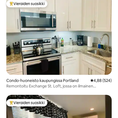
Vieraiden suosikki
Vieraiden suosikkien parhaimmistoa
Condo-huoneisto kaupungissa Portland
Keskimääräinen
4,88 (524)
Remontoitu Exchange St. Loft, jossa on ilmainen
pysäköinti
Vieraiden suosikki
Vieraiden suosikkien parhaimmistoa