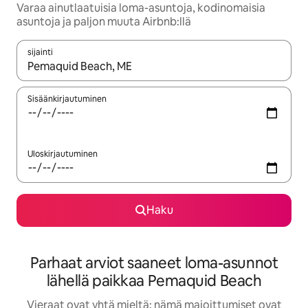
Varaa ainutlaatuisia loma-asuntoja, kodinomaisia
asuntoja ja paljon muuta Airbnb:llä
sijainti
Kun tulokset ovat saatavilla, navigoi ylös- ja alas-nuolinäppäimi
Sisäänkirjautuminen
Uloskirjautuminen
Haku
Parhaat arviot saaneet loma-asunnot
lähellä paikkaa Pemaquid Beach
Vieraat ovat yhtä mieltä: nämä majoittumiset ovat