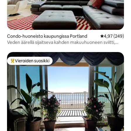
Condo-huoneisto kaupungissa Portland
Keskimääräinen
4,97 (249)
Veden äärellä sijaitseva kahden makuuhuoneen sviitti,
jossa on kattoterassi
Vieraiden suosikki
Vieraiden suosikkien parhaimmistoa