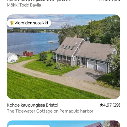
Mökki Todd Baylla
Vieraiden suosikki
Vieraiden suosikkien parhaimmistoa
Kohde kaupungissa Bristol
Keskimääräine
4,97 (29)
The Tidewater Cottage on Pemaquid harbor