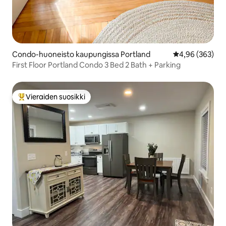
Condo-huoneisto kaupungissa Portland
Keskimääräinen
4,96 (363)
First Floor Portland Condo 3 Bed 2 Bath + Parking
Vieraiden suosikki
Vieraiden suosikkien parhaimmistoa