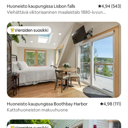
Huoneisto kaupungissa Lisbon falls
Keskimääräinen
4,94 (543)
Viehättävä viktoriaaninen maalaistalo 1880-luvun
makuuhuoneet – 2
Vieraiden suosikki
Vieraiden suosikkien parhaimmistoa
Huoneisto kaupungissa Boothbay Harbor
Keskimääräinen
4,98 (111)
Kattohuoneiston makuuhuone