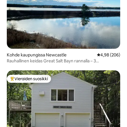
Kohde kaupungissa Newcastle
Keskimääräinen
4,98 (206)
Rauhallinen keidas Great Salt Bayn rannalla – 3
makuuhuonetta / 2 kylpyhuonetta
Vieraiden suosikki
Vieraiden suosikkien parhaimmistoa