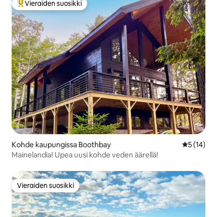
Vieraiden suosikki
Vieraiden suosikkien parhaimmistoa
Kohde kaupungissa Boothbay
Keskimäärä
5 (14)
Mainelandia! Upea uusi kohde veden äärellä!
Vieraiden suosikki
Vieraiden suosikki