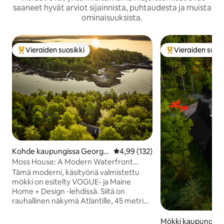
saaneet hyvät arviot sijainnista, puhtaudesta ja muista
ominaisuuksista.
Vieraiden suosikki
Vieraiden suosi
Vieraiden suosikkien parhaimmistoa
Vieraiden suosik
Kohde kaupungissa George
Keskimääräinen arvio 4,99/5, 13
4,99 (132)
town
Moss House: A Modern Waterfront
Cabin in the Woods
Tämä moderni, käsityönä valmistettu
mökki on esitelty VOGUE- ja Maine
Home + Design -lehdissä. Siitä on
rauhallinen näkymä Atlantille, 45 metrin
rantaviiva ja yksityinen telakka, joka on
täydellinen aamukahveille, kajakin vesille
Mökki kaupungissa