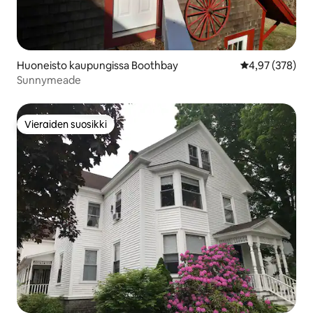
Huoneisto kaupungissa Boothbay
Keskimääräinen
4,97 (378)
Sunnymeade
Vieraiden suosikki
Vieraiden suosikki