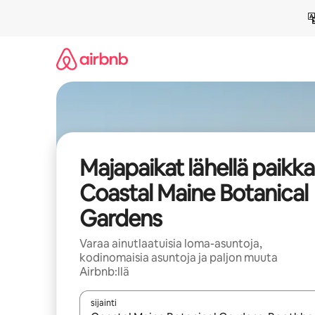
Jätä
sisältö
väliin
Majapaikat lähellä paikk
Coastal Maine Botanical
Gardens
Varaa ainutlaatuisia loma-asuntoja,
kodinomaisia asuntoja ja paljon muuta
Airbnb:llä
sijainti