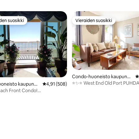
den suosikki
Vieraiden suosikki
n suosikkien parhaimmistoa
Vieraiden suosikki
97/5, 249 arvostelua
Condo-huoneisto kaupungi
K
ssa Portland
⭐️✨⭐️ West End Old Port PUHDA
oneisto kaupungis
Keskimääräinen arvio 4,91/5, 508 arvostelua
4,91 (508)
viihtyisä, kätevä
chard Beach
each Front Condo!
inen sijainti!