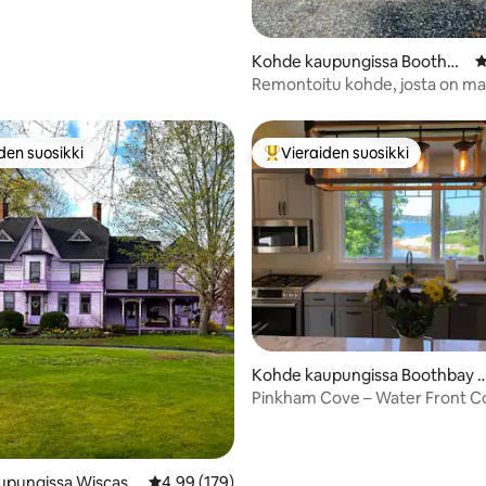
Kohde kaupungissa Boothba
K
y Harbor
Remontoitu kohde, josta on m
näkymät ranta-alueelle
den suosikki
Vieraiden suosikki
n suosikkien parhaimmistoa
Vieraiden suosikkien parhaimm
96/5, 114 arvostelua
Kohde kaupungissa Boothbay 
arbor
Pinkham Cove – Water Front C
upungissa Wiscass
Keskimääräinen arvio 4,99/5, 179 arvostelua
4,99 (179)