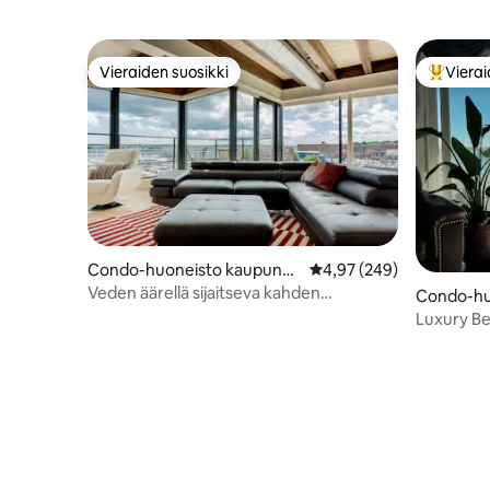
Vieraiden suosikki
Vierai
Vieraiden suosikki
Vieraide
Condo-huoneisto kaupungi
Keskimääräinen arvio 4,
4,97 (249)
ssa Portland
Veden äärellä sijaitseva kahden
Condo-hu
makuuhuoneen sviitti, jossa on
sa Old Or
Luxury B
kattoterassi
Ensiluokka