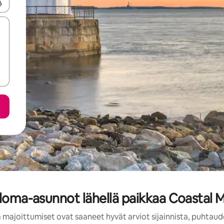
-nuolinäppäimillä tai tutustu koskettamalla tai pyyhkäisemällä.
 loma-asunnot lähellä paikkaa Coastal 
 majoittumiset ovat saaneet hyvät arviot sijainnista, puhtaud