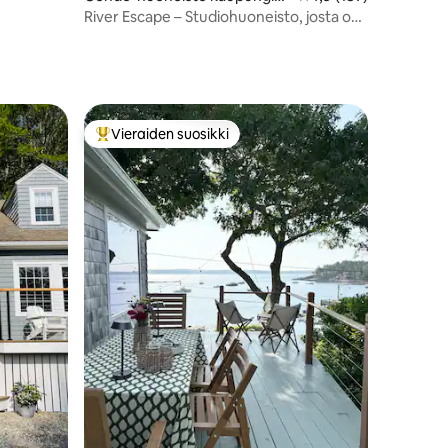
a Damariscotta
River Escape – Studiohuoneisto, josta on
pääsy joelle
Vieraiden suosikki
Vieraiden suosikkien parhaimmistoa