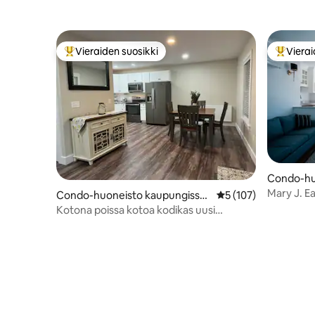
Vieraiden suosikki
Vierai
Vieraiden suosikkien parhaimmistoa
Vieraide
Condo-hu
Portland
Mary J. Ea
Condo-huoneisto kaupungissa
Keskimääräinen arvio
5 (107)
Oakland
Kotona poissa kotoa kodikas uusi
huoneisto Oaklandissa