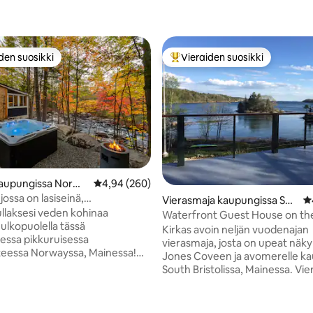
den suosikki
Vieraiden suosikki
n suosikkien parhaimmistoa
Vieraiden suosikkien parhaimm
kaupungissa Norwa
Keskimääräinen arvio 4,94/5, 260 arvostelua
4,94 (260)
 jossa on lasiseinä,
99/5, 133 arvostelua
Vierasmaja kaupungissa Sou
K
ymä, poreamme ja takka
llaksesi veden kohinaa
th Bristol
Waterfront Guest House on th
 ulkopuolella tässä
Coast
Kirkas avoin neljän vuodenajan
essa pikkuruisessa
vierasmaja, josta on upeat näk
eessa Norwayssa, Mainessa!
Jones Coveen ja avomerelle ka
n poreamme, josta on näkymä
South Bristolissa, Mainessa. Vi
äpinäkyvä kaasutakka, mukava
tarjoaa yksityisyyttä ja itsenäisy
 queen-vuode, josta on
Yläkerroksessa on avoin tila, jo
sistölle, ulkosuihku,
keittiö, nukkumatila, jossa on 