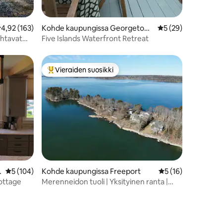
eskimääräinen arvio 4,92/5, 163 arvostelua
4,92 (163)
Kohde kaupungissa Georgetow
Keskimääräinen arv
5 (29)
n
ahtavat
Five Islands Waterfront Retreat
Vieraiden suosikki
istoa
Vieraiden suosikkien parhaimmistoa
H
Keskimääräinen arvio 5/5, 104 arvostelua
5 (104)
Kohde kaupungissa Freeport
Keskimääräinen arv
5 (16)
ottage
Merenneidon tuoli | Yksityinen ranta |
Poreamme