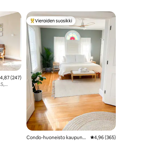
Vieraiden suosikki
Vieraiden suosikkien parhaimmistoa
eskimääräinen arvio 4,87/5, 247 arvostelua
4,87 (247)
S,
Condo-huoneisto kaupungi
Keskimääräinen arvio 4
4,96 (365)