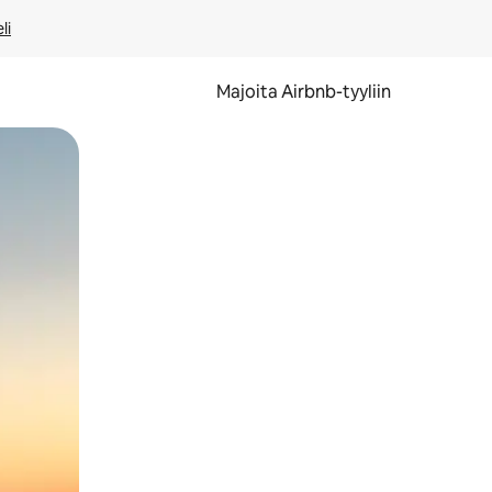
li
Majoita Airbnb-tyyliin