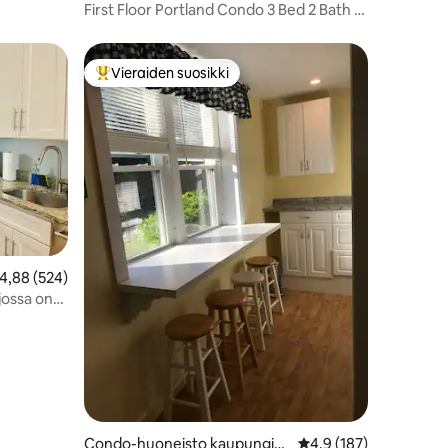
ssa Portland
First Floor Portland Condo 3 Bed 2 Bath +
Parking
Vieraiden suosikki
istoa
Vieraiden suosikkien parhaimmistoa
eskimääräinen arvio 4,88/5, 524 arvostelua
4,88 (524)
jossa on
Condo-huoneisto kaupungiss
Keskimääräinen arvio 
4,9 (187)