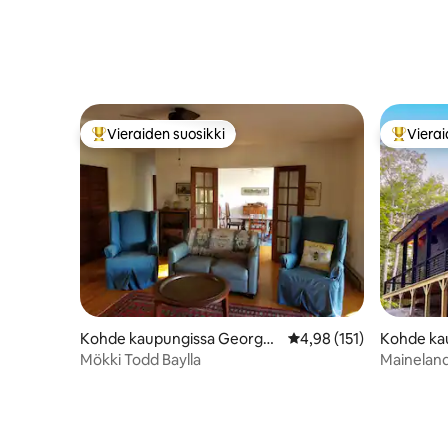
Vieraiden suosikki
Vierai
Vieraiden suosikkien parhaimmistoa
Vieraide
Kohde kaupungissa Georget
Keskimääräinen arvio 4,
4,98 (151)
Kohde ka
own
Mökki Todd Baylla
Maineland
äärellä!