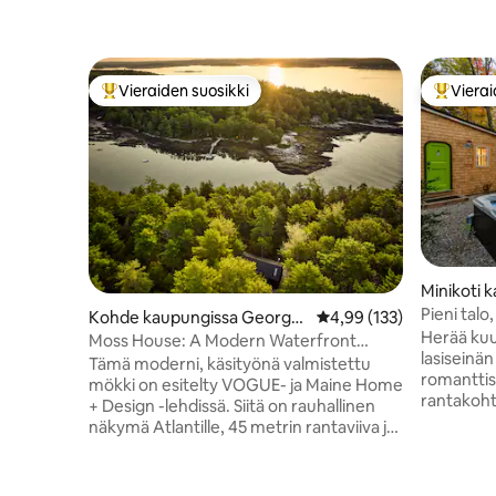
Vieraiden suosikki
Vierai
Vieraiden suosikkien parhaimmistoa
Vieraide
Minikoti 
y
Pieni talo,
Kohde kaupungissa Georget
Keskimääräinen arvio 4,
4,99 (133)
rantanäk
Herää kuu
own
Moss House: A Modern Waterfront
lasiseinän
Cabin in the Woods
Tämä moderni, käsityönä valmistettu
romanttis
mökki on esitelty VOGUE- ja Maine Home
rantakoht
+ Design -lehdissä. Siitä on rauhallinen
Yksityine
näkymä Atlantille, 45 metrin rantaviiva ja
joelle, l
yksityinen telakka, joka on täydellinen
korotettu
aamukahveille, kajakin vesille
näkymä ve
laskemiseen tai hylkeiden, merilintujen ja