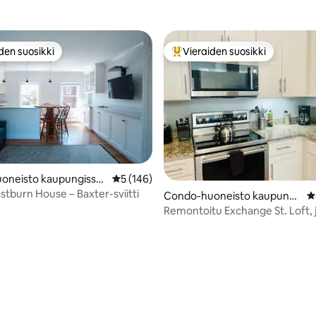
den suosikki
Vieraiden suosikki
n suosikkien parhaimmistoa
Vieraiden suosikkien parhaimm
oneisto kaupungissa
Keskimääräinen arvio 5/5, 146 arvostelua
5 (146)
stburn House – Baxter-sviitti
 5/5, 107 arvostelua
Condo-huoneisto kaupungi
K
ssa Portland
Remontoitu Exchange St. Loft, 
ilmainen pysäköinti