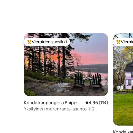
Vieraiden suosikki
Vierai
Vieraiden suosikkien parhaimmistoa
Vieraide
Kohde kaupungissa Phippsb
Keskimääräinen arvio 4,
4,96 (114)
urg
Yksityinen merenranta-asunto 🔆2
minuutin päässä ✔️Pophamin
porealtaasta
Kohde ka