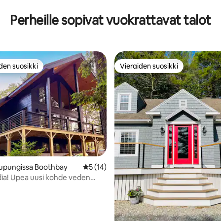
Perheille sopivat vuokrattavat talot
den suosikki
Vieraiden suosikki
n suosikkien parhaimmistoa
Vieraiden suosikki
98/5, 151 arvostelua
upungissa Boothbay
Keskimääräinen arvio 5/5, 14 arvostelua
5 (14)
ia! Upea uusi kohde veden