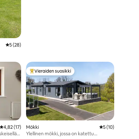
Keskimääräinen arvio 5/5, 28 arvostelua
5 (28)
Vieraiden suosikki
Vieraiden suosikkien parhaimmistoa
Keskimääräinen arvio 4,82/5, 17 arvostelua
4,82 (17)
Mökki
Keskimääräinen arv
5 (10)
keisellä
Ylellinen mökki, jossa on katettu