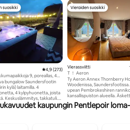
n suosikki
Vieraiden suosikki
n suosikki
Vieraiden suosikki
97/5, 279 arvostelua
Vierassviitti
Keskimääräinen arvio 4,9/5, 273 arvostelua
4,9 (273)
T ！ Aeron
kkumapaikkoja 9, poreallas, 4
Ty Aeron Annex Thornberry Ho
etta, Tenby / S-foot
lava bungalow Saundersfootin
Woodenissa, Saundersfootissa. 
in kylä) laitamilla. 4
upean Pembrokeshiren rannik
etta, 4 kylpyhuonetta, joista
kansallispuiston alueella. Äsket
tä. Keskuslämmitys, takkatuli.
remontoitu omavarainen lisära
ukavuudet kaupungin Pentlepoir loma
ustettu keittiö.
mailin päässä Saundersfootin ky
isesti pesty liinavaatteet ja
vain 3 mailin ajomatkan päässä
 on
Tämä lisärakennus sopii kaikenla
 poreallas, kaksipolttoainetta
lomatarpeisiin, kuten kauniilla
grilliruoka, chimenea ja
Pembrokeshiren rannikolla käv