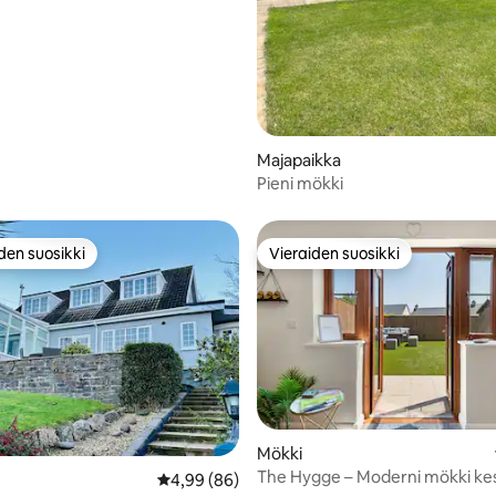
Majapaikka
Pieni mökki
den suosikki
Vieraiden suosikki
n suosikkien parhaimmistoa
Vieraiden suosikki
Mökki
The Hygge – Moderni mökki kes
io 5/5, 71 arvostelua
Keskimääräinen arvio 4,99/5, 86 arvostelua
4,99 (86)