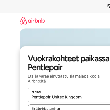
Jätä
sisältö
väliin
Vuokrakohteet paikassa
Pentlepoir
Etsi ja varaa ainutlaatuisia majapaikkoja
Airbnb:ltä
sijainti
Kun tulokset ovat saatavilla, navigoi ylös- ja alas
Sisäänkirjautuminen