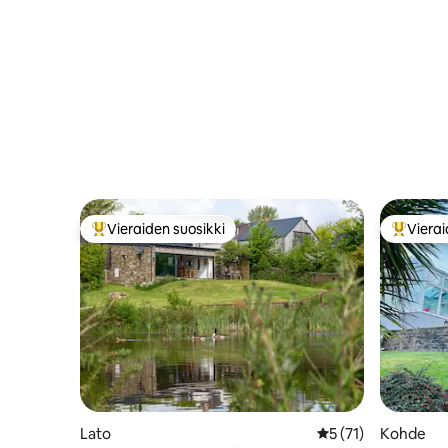
Vieraiden suosikki
Vierai
Vieraiden suosikkien parhaimmistoa
Vieraide
Lato
Keskimääräinen arv
5 (71)
Kohde