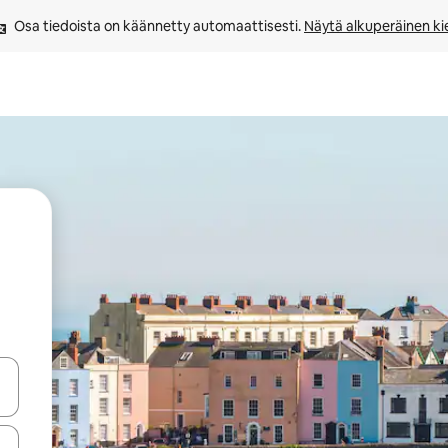
Osa tiedoista on käännetty automaattisesti. 
Näytä alkuperäinen kie
-nuolinäppäimillä tai tutustu koskettamalla tai pyyhkäisemällä.