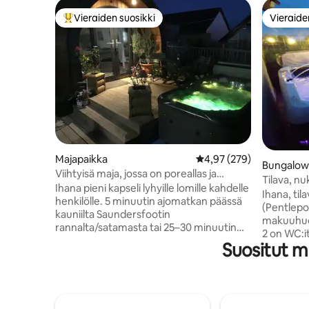
Vieraiden suosikki
Vieraide
Vieraiden suosikkien parhaimmistoa
Vieraide
Majapaikka
Keskimääräinen arvio 4,
4,97 (279)
Bungalow
Viihtyisä maja, jossa on poreallas ja
Tilava, nu
yksityinen puutarha
Ihana pieni kapseli lyhyille lomille kahdelle
makuuhuon
Ihana, ti
henkilölle. 5 minuutin ajomatkan päässä
(Pentlepoir
kauniilta Saundersfootin
makuuhuon
rannalta/satamasta tai 25–30 minuutin
2 on WC:i
kävelymatkan päässä. Tenby kauniine
Suositut m
Täysin var
rantoineen on vain 10 minuutin
Ammattima
ajomatkan päässä. Paikallisbussit ja taksit
pyyhkeet. Yksityinen takapatio, jossa
ovat saatavilla. Yksityinen sisäänkäynti ja
uusi suuri
pysäköinti. Poreamme (huomaa, että
sisältävä 
poreamme ei ole tarkoitettu henkilöille,